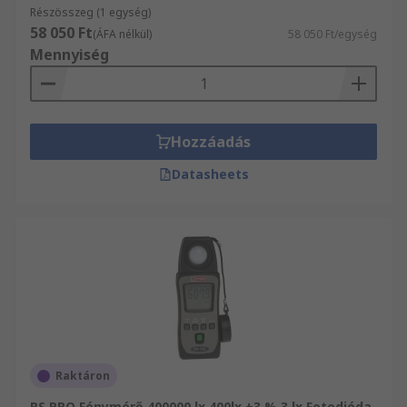
Részösszeg (1 egység)
58 050 Ft
(ÁFA nélkül)
58 050 Ft/egység
Mennyiség
Hozzáadás
Datasheets
Raktáron
RS PRO Fénymérő 400000 lx 400lx ±3 % 3 lx Fotodióda