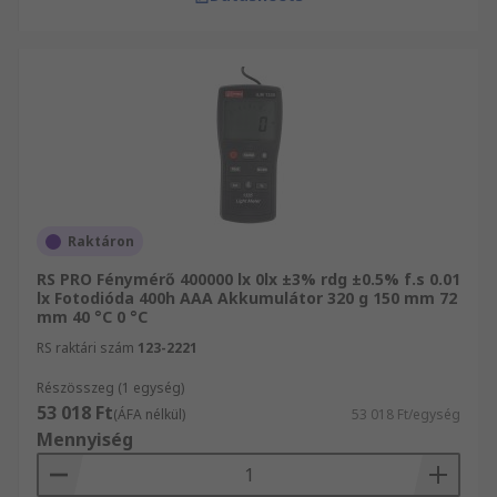
Raktáron
RS PRO Fénymérő 400000 lx 0lx ±3% rdg ±0.5% f.s 0.01
lx Fotodióda 400h AAA Akkumulátor 320 g 150 mm 72
mm 40 °C 0 °C
RS raktári szám
123-2221
Részösszeg (1 egység)
53 018 Ft
(ÁFA nélkül)
53 018 Ft/egység
Mennyiség