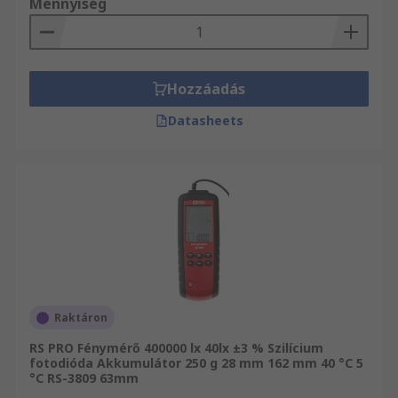
Mennyiség
Hozzáadás
Datasheets
Raktáron
RS PRO Fénymérő 400000 lx 40lx ±3 % Szilícium
fotodióda Akkumulátor 250 g 28 mm 162 mm 40 °C 5
°C RS-3809 63mm