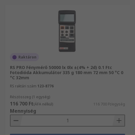
Raktáron
RS PRO Fénymérő 50000 lx 0lx ±(4% + 2d) 0.1 Ftc
Fotodióda Akkumulátor 335 g 180 mm 72 mm 50 °C 0
°C 32mm
RS raktári szám
123-8776
Részösszeg (1 egység)
116 700 Ft
(ÁFA nélkül)
116 700 Ft/egység
Mennyiség