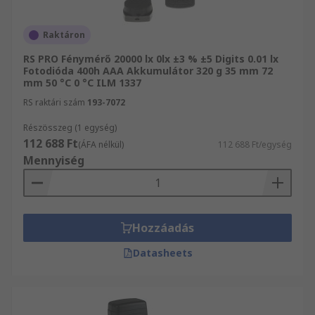
Raktáron
RS PRO Fénymérő 20000 lx 0lx ±3 % ±5 Digits 0.01 lx
Fotodióda 400h AAA Akkumulátor 320 g 35 mm 72
mm 50 °C 0 °C ILM 1337
RS raktári szám
193-7072
Részösszeg (1 egység)
112 688 Ft
(ÁFA nélkül)
112 688 Ft/egység
Mennyiség
Hozzáadás
Datasheets