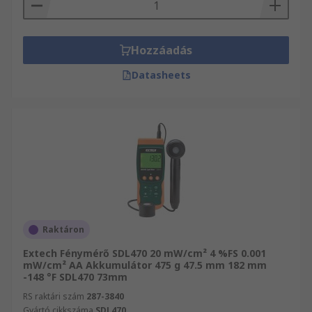
Hozzáadás
Datasheets
Raktáron
Extech Fénymérő SDL470 20 mW/cm² 4 %FS 0.001
mW/cm² AA Akkumulátor 475 g 47.5 mm 182 mm
-148 °F SDL470 73mm
RS raktári szám
287-3840
Gyártó cikkszáma
SDL470