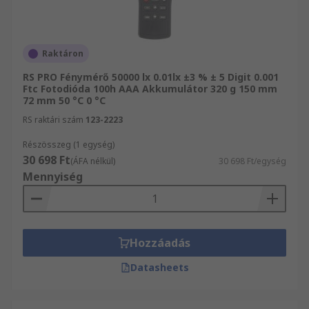
Raktáron
RS PRO Fénymérő 50000 lx 0.01lx ±3 % ± 5 Digit 0.001
Ftc Fotodióda 100h AAA Akkumulátor 320 g 150 mm
72 mm 50 °C 0 °C
RS raktári szám
123-2223
Részösszeg (1 egység)
30 698 Ft
(ÁFA nélkül)
30 698 Ft/egység
Mennyiség
Hozzáadás
Datasheets