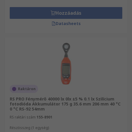
Hozzáadás
Datasheets
Raktáron
RS PRO Fénymérő 40000 lx 0lx ±5 % 0.1 lx Szilícium
fotodióda Akkumulátor 175 g 35.6 mm 206 mm 40 °C
0 °C RS-92 54mm
RS raktári szám
155-8901
Részösszeg (1 egység)