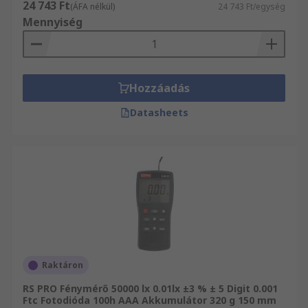
24 743 Ft
(ÁFA nélkül)
24 743 Ft/egység
Mennyiség
Hozzáadás
Datasheets
Raktáron
RS PRO Fénymérő 50000 lx 0.01lx ±3 % ± 5 Digit 0.001
Ftc Fotodióda 100h AAA Akkumulátor 320 g 150 mm