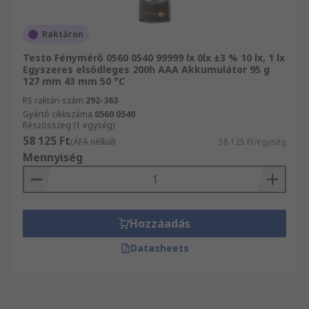
Raktáron
Testo Fénymérő 0560 0540 99999 lx 0lx ±3 % 10 lx, 1 lx
Egyszeres elsődleges 200h AAA Akkumulátor 95 g
127 mm 43 mm 50 °C
RS raktári szám
292-363
Gyártó cikkszáma
0560 0540
Részösszeg (1 egység)
58 125 Ft
(ÁFA nélkül)
58 125 Ft/egység
Mennyiség
Hozzáadás
Datasheets