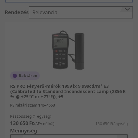
köszönhetően Fénymérők mindegyike akkor jut
Rendezés
Relevancia
el Önhöz, amikor szüksége van rájuk. Ügyfeleink
a raktáron levő Tesztelés és mérés esetében
profitálhatnak másnapi szállítási
szolgáltatásunkból. Biztos lehet abban, hogy
termékeink, mint pl. Fény és elektromágneses
sugárzás mérés és Fénymérők, megbízható
beszállítóktól ás gyártóktól származnak.
Amennyiben a termékekre vonatkozó kérdései
vannak, tekintse meg a weboldalunkon található
Raktáron
műszaki adatlapokat, vagy forduljon
RS PRO Fényerő-mérők 1999 lx 9.999cd/m² ±3
ügyfélszolgálatunkhoz a 06 1 408 8371-es
(Calibrated to Standard Incandescent Lamp (2856 K
számon. Munkatársaink örömmel állnak az Ön
% @ +25°C or +77°F)), ±5
rendelkezésére. ISO-TECH közül keres egy
RS raktári szám
146-4653
bizonyos terméket? Válogasson széles
Részösszeg (1 egység)
Fénymérők kínálatunkból weboldalunkon. Több
130 650 Ft
(ÁFA nélkül)
130 650 Ft/egység
550 000 terméket magába foglaló
Mennyiség
választékunkban biztosan megtalálja, amire