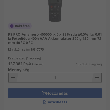
Raktáron
RS PRO Fénymérő 400000 lx 0lx ±3% rdg ±0.5% f.s 0.01
lx Fotodióda 400h AAA Akkumulátor 320 g 150 mm 72
mm 40 °C 0 °C
RS raktári szám
193-7075
Részösszeg (1 egység)
137 382 Ft
(ÁFA nélkül)
137 382 Ft/egység
Mennyiség
Hozzáadás
Datasheets