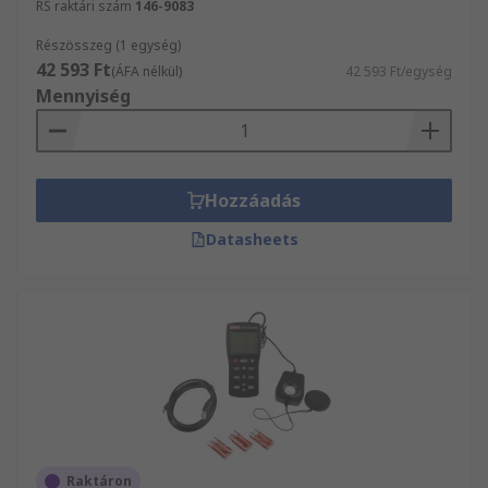
RS raktári szám
146-9083
Részösszeg (1 egység)
42 593 Ft
(ÁFA nélkül)
42 593 Ft/egység
Mennyiség
Hozzáadás
Datasheets
Raktáron