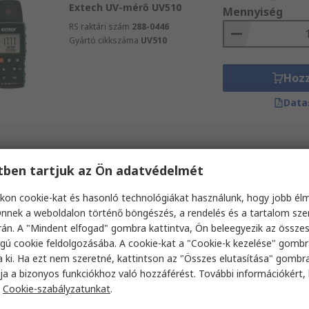
Extech UV-mérő UV510
Mennyiség
RS raktári szám
288-0446
Gyártó cikkszáma
UV510
Hoz
Data
etben tartjuk az Ön adatvédelmét
kon cookie-kat és hasonló technológiákat használunk, hogy jobb él
nnek a weboldalon történő böngészés, a rendelés és a tartalom sz
án. A "Mindent elfogad" gombra kattintva, Ön beleegyezik az össze
gú cookie feldolgozásába. A cookie-kat a "Cookie-k kezelése" gombr
a ki. Ha ezt nem szeretné, kattintson az "Összes elutasítása" gombra
ja a bizonyos funkciókhoz való hozzáférést. További információkért, 
a
Cookie-szabályzatunkat
.