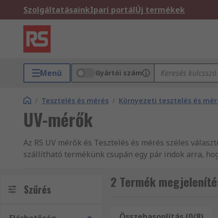
Szolgáltatásaink
Ipari portál
Új termékek
Menü
Gyártói szám
/
Tesztelés és mérés
/
Környezeti tesztelés és mér
UV-mérők
Az RS UV mérők és Tesztelés és mérés széles válasz
szállítható termékünk csupán egy pár indok arra, hog
eszközök, vizsgáló- és biztonsági berendezések és 
vizsgáló- és biztonsági berendezések, mint pl. Tesz
2 Termék megjeleníté
Szűrés
termékeket vagy szolgáltatásainkat illető kérdései 
rendelkezésére. Rendeljen UV mérők közül még ma és 
rendel, mindenképpen részesülhet másnapi szállítás
Összehasonlítás (0/8)