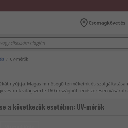
Csomagkövetés
és
/
UV-mérők
tékát nyújtja. Magas minőségű termékeink és szolgáltatása
y vevőink világszerte 160 országból rendszeresen vásárolna
UV mérők rendkívül széles választékát forgalmazza. Webár
telés és mérés és Fény és elektromágneses sugárzás mérés á
se a következők esetében: UV-mérők
vannak, forduljon bizalommal ügyfélszolgálatunkhoz. Segítő
profitáljon a másnapi kiszállításból! Akár nagy tételben vá
i szolgáltatásunkból. Biztosak vagyunk abban, hogy termék
Visszaállítás