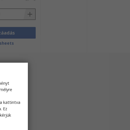
záadás
sheets
ményt
emélyre
s
a kattintva
. Ez
kérjük