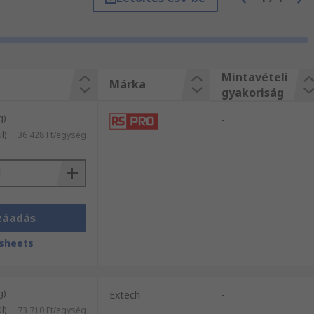
 belüli szállítással. Amennyiben ezen
mmel állnak az Ön rendelkezésére.
Mintavételi
Márka
gyakoriság
g)
-
l)
36 428 Ft/egység
záadás
sheets
g)
Extech
-
l)
73 710 Ft/egység