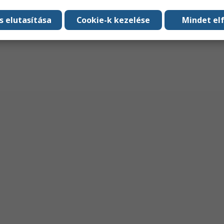
s elutasítása
Cookie-k kezelése
Mindet el