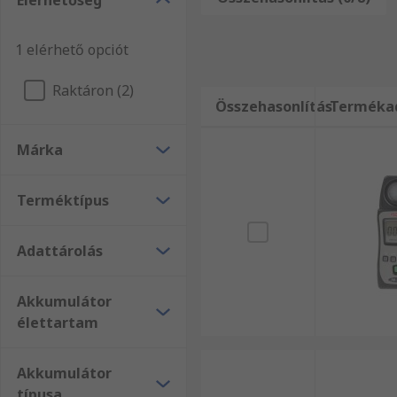
Elérhetőség
megfelelő termékeket. Az RS CHY Firemate termékek, 
termékekre vonatkozó kérdései vannak, forduljon bi
1 elérhető opciót
Raktáron (2)
Összehasonlítás
Terméka
Márka
Terméktípus
Adattárolás
Akkumulátor
élettartam
Akkumulátor
típusa