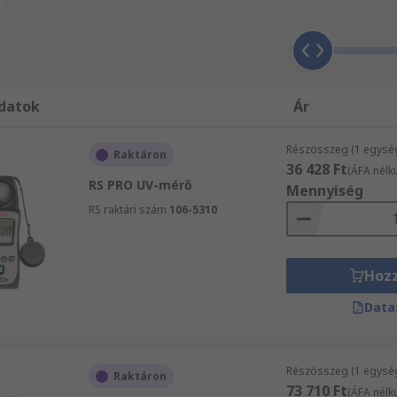
többek között UV mérők széles választékát kínálja, 24 órán
zalommal ügyfélszolgálatunkhoz. Segítőkész kollégáink örö
datok
Ár
Részösszeg (1 egysé
Raktáron
36 428 Ft
(ÁFA nélkü
RS PRO UV-mérő
Mennyiség
RS raktári szám
106-5310
Hoz
Data
Részösszeg (1 egysé
Raktáron
73 710 Ft
(ÁFA nélkü