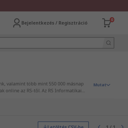
0
Bejelentkezés / Regisztráció
ink, valamint több mint 550 000 másnap
Mutat
k online az RS-től. Az RS Informatikai
uházunkban mind Informatikai eszközök,
tfogó kínálatát megtalálja. Amennyiben a
kész kollégáink örömmel állnak az Ön
sárol, vagy csupán egy-egy árucikket
kínálatunkban megtalálja az igényeinek
Letöltés CSV-be
1
/
1