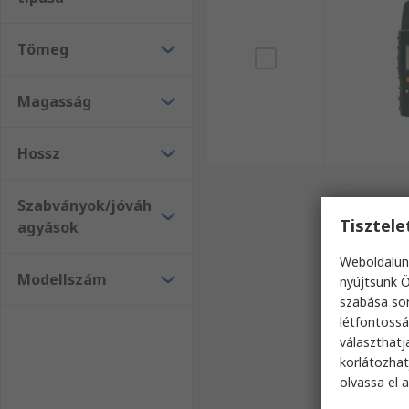
Tömeg
Magasság
Hossz
Szabványok/jóváh
Tisztel
agyások
Weboldalun
Modellszám
nyújtsunk Ö
szabása sor
létfontossá
választhatj
korlátozhat
olvassa el 