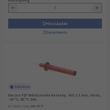
Mennyiség
Hozzáadás
Datasheets
Raktáron
Electro PJP Mérőszonda Keskeny, 1kV 2.1 mm, Vörös,
-20 °C, 80 °C 36A
RS raktári szám
263-9171