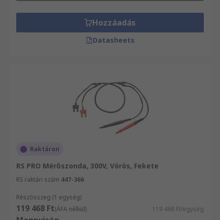
Hozzáadás
Datasheets
Raktáron
RS PRO Mérőszonda, 300V, Vörös, Fekete
RS raktári szám
447-366
Részösszeg (1 egység)
119 468 Ft
(ÁFA nélkül)
119 468 Ft/egység