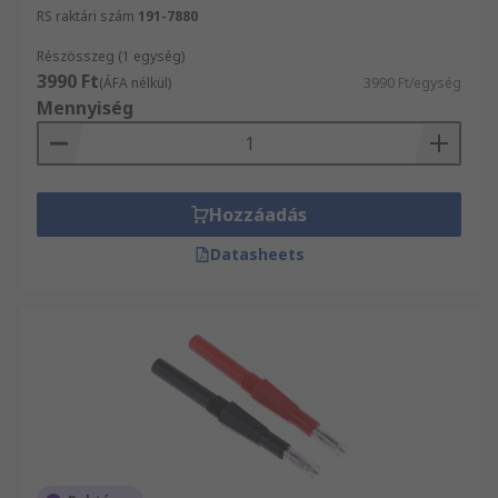
RS raktári szám
191-7880
Részösszeg (1 egység)
3990 Ft
(ÁFA nélkül)
3990 Ft/egység
Mennyiség
Hozzáadás
Datasheets