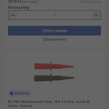
3570 Ft
(ÁFA nélkül)
3570 Ft/egység
Mennyiség
Hozzáadás
Datasheets
Raktáron
RS PRO Mérőszonda Pont, 1kV 3.5 mm, 4 mm Ø,
Vörös, Fekete