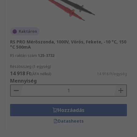
Raktáron
RS PRO Mérőszonda, 1000V, Vörös, Fekete, -10 °C, 150
°C 500mA
RS raktári szám
125-3732
Részösszeg (1 egység)
14 918 Ft
(ÁFA nélkül)
14 918 Ft/egység
Mennyiség
Hozzáadás
Datasheets