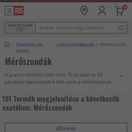
0
Gyártói szám
/
Tesztelés és
/
Laborcsatlakozók
/
Mérőszondák
mérés
Mérőszondák
A piacon eltöltött több mint 70 év alatt az RS
páratlan tapasztalatra tett szert a vállalkozások
nélkülözhetetlen alkatrész- és
tartozékellátásában, mint Tesztelés és mérés
191 Termék megjelenítése a következők
forgalmazásában. Világszerte támogatjuk a
esetében: Mérőszondák
mérnököket Tűszondák és más Laborcsatlakozók
fogalmazásával, több mint 160 ország vásárlói
számára, akik mind tudják, hogy megbízhatnak
Szűrés
termékeink minőségében és remek