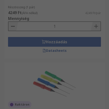
Részösszeg (1 pár)
4249 Ft
(ÁFA nélkül)
4249 Ft/pár
Mennyiség
Hozzáadás
Datasheets
Raktáron