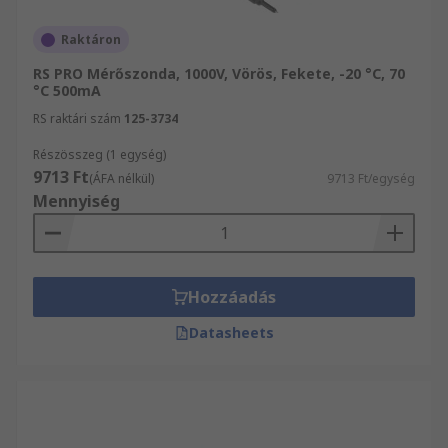
Raktáron
RS PRO Mérőszonda, 1000V, Vörös, Fekete, -20 °C, 70
°C 500mA
RS raktári szám
125-3734
Részösszeg (1 egység)
9713 Ft
(ÁFA nélkül)
9713 Ft/egység
Mennyiség
Hozzáadás
Datasheets