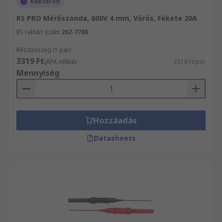
Raktáron
RS PRO Mérőszonda, 600V 4 mm, Vörös, Fekete 20A
RS raktári szám
262-7786
Részösszeg (1 pár)
3319 Ft
(ÁFA nélkül)
3319 Ft/pár
Mennyiség
Hozzáadás
Datasheets