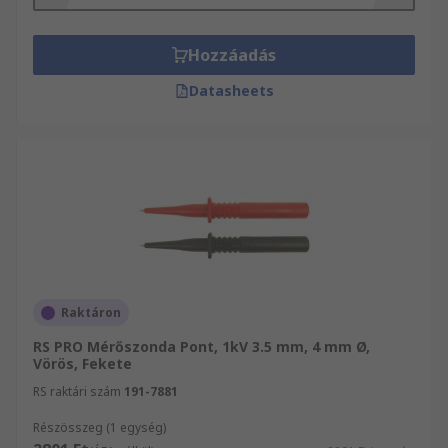
többek között Tesztelés és mérés és Tesztelés és
mérés átfogó választékát. Weboldalunkon
Informatikai eszközök, vizsgáló- és biztonsági
Hozzáadás
berendezések teljes kínálatából válogathat.
Datasheets
Válogasson kínálatunkból és győződjön meg Ön
is kitűnő szolgáltatásainkról!
Raktáron
RS PRO Mérőszonda Pont, 1kV 3.5 mm, 4 mm Ø,
Vörös, Fekete
RS raktári szám
191-7881
Részösszeg (1 egység)