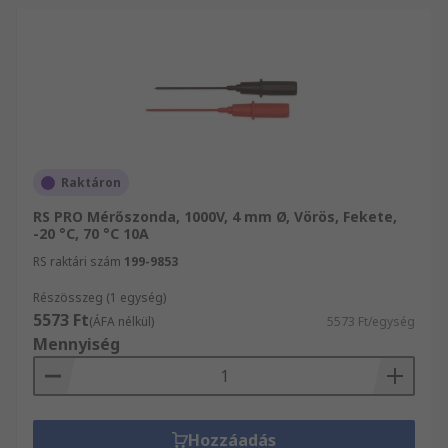
Raktáron
RS PRO Mérőszonda, 1000V, 4 mm Ø, Vörös, Fekete,
-20 °C, 70 °C 10A
RS raktári szám
199-9853
Részösszeg (1 egység)
5573 Ft
(ÁFA nélkül)
5573 Ft/egység
Mennyiség
Hozzáadás