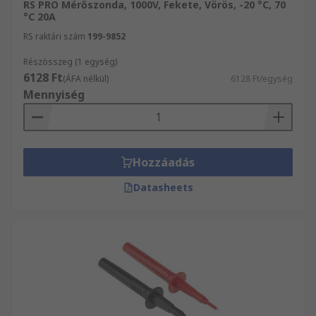
RS PRO Mérőszonda, 1000V, Fekete, Vörös, -20 °C, 70
°C 20A
RS raktári szám
199-9852
Részösszeg (1 egység)
6128 Ft
(ÁFA nélkül)
6128 Ft/egység
Mennyiség
Hozzáadás
Datasheets