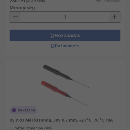
2801 Ft
(ÁFA nélkül)
2801 Ft/egység
Mennyiség
Hozzáadás
Datasheets
Raktáron
RS PRO Mérőszonda, 30V 0.7 mm, -20 °C, 70 °C 10A
RS raktári szám
124-7405