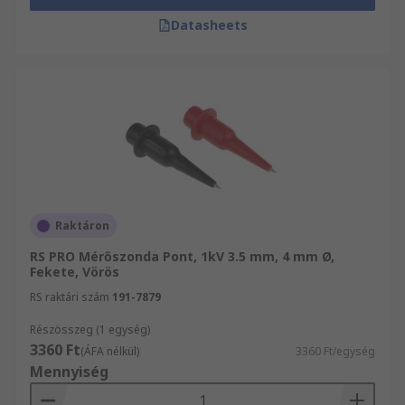
Datasheets
Raktáron
RS PRO Mérőszonda Pont, 1kV 3.5 mm, 4 mm Ø,
Fekete, Vörös
RS raktári szám
191-7879
Részösszeg (1 egység)
3360 Ft
(ÁFA nélkül)
3360 Ft/egység
Mennyiség