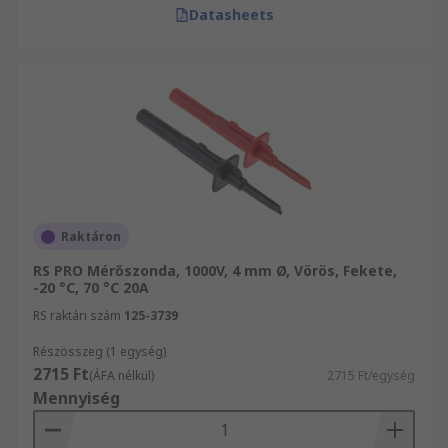
Datasheets
Raktáron
RS PRO Mérőszonda, 1000V, 4 mm Ø, Vörös, Fekete,
-20 °C, 70 °C 20A
RS raktári szám
125-3739
Részösszeg (1 egység)
2715 Ft
(ÁFA nélkül)
2715 Ft/egység
Mennyiség