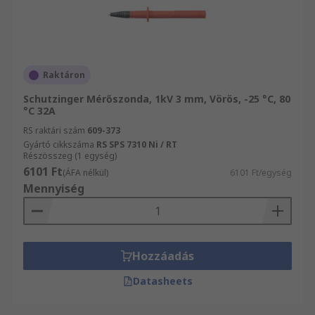
Raktáron
Schutzinger Mérőszonda, 1kV 3 mm, Vörös, -25 °C, 80
°C 32A
RS raktári szám
609-373
Gyártó cikkszáma
RS SPS 7310 Ni / RT
Részösszeg (1 egység)
6101 Ft
(ÁFA nélkül)
6101 Ft/egység
Mennyiség
Hozzáadás
Datasheets