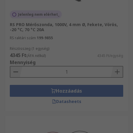
Jelenleg nem elérhet_
RS PRO Mérőszonda, 1000V, 4 mm Ø, Fekete, Vörös,
-20 °C, 70 °C 20A
RS raktári szám
199-9855
Részösszeg (1 egység)
4345 Ft
(ÁFA nélkül)
4345 Ft/egység
Mennyiség
Hozzáadás
Datasheets