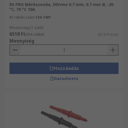
RS PRO Mérőszonda, 30Vrms 0.7 mm, 0.7 mm Ø, -20
°C, 70 °C 10A
RS raktári szám
124-7401
Részösszeg (1 szett)
6518 Ft
(ÁFA nélkül)
6518 Ft/szett
Mennyiség
Hozzáadás
Datasheets