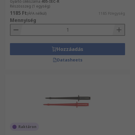
Gyártó cikkszáma
405-IEC-R
Részösszeg (1 egység)
1185 Ft
(ÁFA nélkül)
1185 Ft/egység
Mennyiség
Hozzáadás
Datasheets
Raktáron