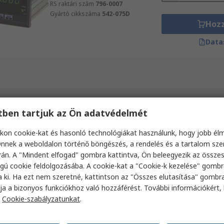
RS raktári szám
796-0007
Gyártó cikkszáma
542-075D
Hoz
Data
etben tartjuk az Ön adatvédelmét
kon cookie-kat és hasonló technológiákat használunk, hogy jobb él
nnek a weboldalon történő böngészés, a rendelés és a tartalom sz
án. A "Mindent elfogad" gombra kattintva, Ön beleegyezik az össze
gú cookie feldolgozásába. A cookie-kat a "Cookie-k kezelése" gombr
a ki. Ha ezt nem szeretné, kattintson az "Összes elutasítása" gombra
ja a bizonyos funkciókhoz való hozzáférést. További információkért, 
a
Cookie-szabályzatunkat
.