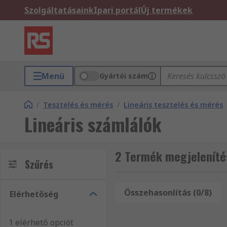
Szolgáltatásaink
Ipari portál
Új termékek
Menü
Gyártói szám
/
Tesztelés és mérés
/
Lineáris tesztelés és mérés
Lineáris számlálók
2 Termék megjelenítés
Szűrés
Összehasonlítás (0/8)
Elérhetőség
1 elérhető opciót