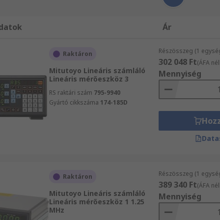
datok
Ár
Részösszeg (1 egysé
Raktáron
302 048 Ft
(ÁFA nél
Mitutoyo Lineáris számláló
Mennyiség
Lineáris mérőeszköz 3
RS raktári szám
795-9940
Gyártó cikkszáma
174-185D
Hoz
Data
Részösszeg (1 egysé
Raktáron
389 340 Ft
(ÁFA nél
Mitutoyo Lineáris számláló
Mennyiség
Lineáris mérőeszköz 1 1.25
MHz