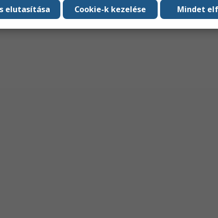
s elutasítása
Cookie-k kezelése
Mindet el