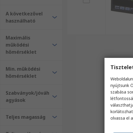
A következővel
használható
Maximális
működési
hőmérséklet
Tisztel
Min. működési
hőmérséklet
Weboldalun
nyújtsunk Ö
szabása sor
Szabványok/jóváh
létfontossá
agyások
választhatj
korlátozhat
Teljes magasság
olvassa el 