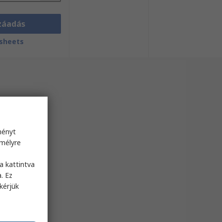
záadás
sheets
ményt
emélyre
s
a kattintva
. Ez
kérjük