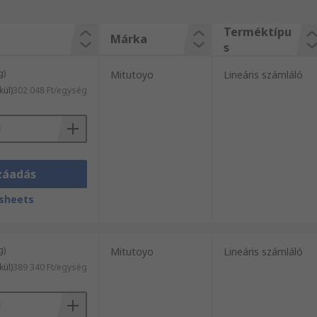
Terméktípu
Márka
s
g)
Mitutoyo
Lineáris számláló
kül)
302 048 Ft/egység
záadás
sheets
g)
Mitutoyo
Lineáris számláló
kül)
389 340 Ft/egység