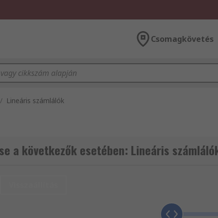
Csomagkövetés
/
Lineáris számlálók
e a következők esetében: Lineáris számláló
Visszaállítás