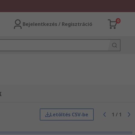
0
Bejelentkezés / Regisztráció
k
Letöltés CSV-be
1
/
1