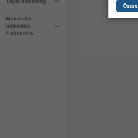
Teljes szélesség
Össze
Maximális
működési
frekvencia