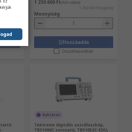
. Ez
1 250 600 Ft
(ÁFA nélkül)
kérjük
9 Ft/egység
1 250 600 Ft/egység
Mennyiség
fogad
Hozzáadás
s
Összehasonlítás
Raktáron
jtartó
Tektronix digitális oszcilloszkóp,
j-
TBS1000C sorozatú, TBS1052C-EDU,