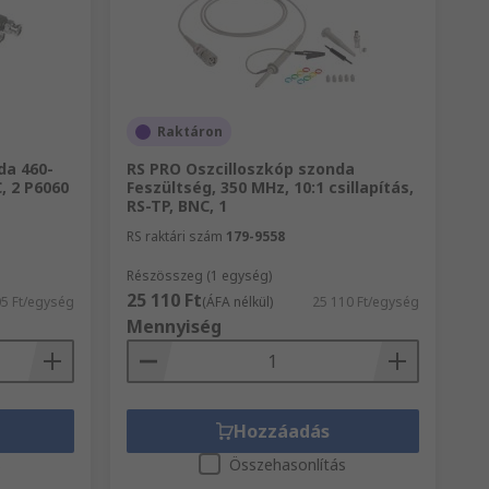
Raktáron
da 460-
RS PRO Oszcilloszkóp szonda
, 2 P6060
Feszültség, 350 MHz, 10:1 csillapítás,
RS-TP, BNC, 1
RS raktári szám
179-9558
Részösszeg (1 egység)
25 110 Ft
05 Ft/egység
(ÁFA nélkül)
25 110 Ft/egység
Mennyiség
Hozzáadás
s
Összehasonlítás