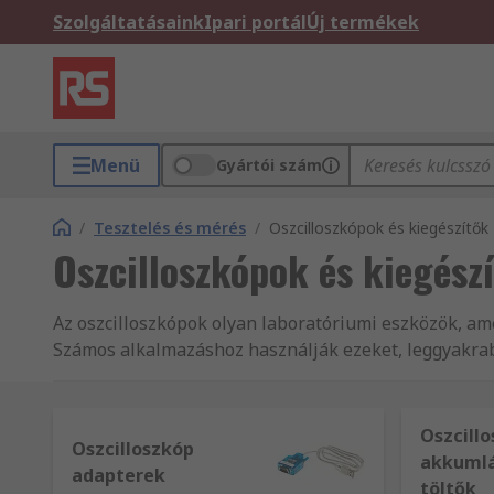
Szolgáltatásaink
Ipari portál
Új termékek
Menü
Gyártói szám
/
Tesztelés és mérés
/
Oszcilloszkópok és kiegészítők
Oszcilloszkópok és kiegész
Az oszcilloszkópok olyan laboratóriumi eszközök, ame
Számos alkalmazáshoz használják ezeket, leggyakra
kalibrálni kell.képesek váltakozó áramú AC és pulz
oszcilloszkópok akár több száz GHz-es jelfrekvenciát
Oszcill
Oszcilloszkóp
az oszcilloszkóp kijelzője vízszintes osztásokra és f
akkumlá
adapterek
a függőleges részen.
töltők