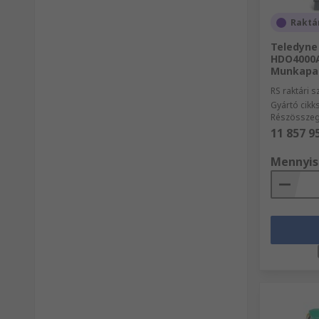
Raktá
Teledyne 
HDO4000A
Munkapad
RS raktári 
Gyártó cik
Részösszeg
11 857 9
Mennyis