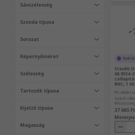
Sávszélesség
Szonda típusa
Sorozat
Képernyőméret
Raktá
Staubli O
Szélesség
68.9554-2
csillapít
BNC, 1 68
Tartozék típusa
RS raktári 
Gyártó cik
Részösszeg 
Kijelző típusa
37 065 F
Mennyis
Magasság