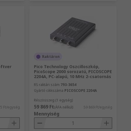
Raktáron
ftver
Pico Technology Oszcilloszkóp,
PicoScope 2000 sorozatú, PICOSCOPE
2204A, PC-alapú, 10 MHz 2-csatornás
RS raktári szám
793-3654
Gyártó cikkszáma
PICOSCOPE 2204A
Részösszeg (1 egység)
59 869 Ft
75 Ft/egység
(ÁFA nélkül)
59 869 Ft/egység
Mennyiség