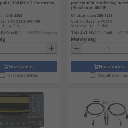
pakt, 100 MHz 2 csatornás,
pozicionáló rendszer), hasz
(PicoScope 6000E
szám
240-8203
RS raktári szám
250-8958
kszáma
MSO22 2-BW-100
Gyártó cikkszáma
PQ215
 (1 egység)
Részösszeg (1 készlet)
Ft
150 251 Ft
(ÁFA nélkül)
980 572 Ft/egység
(ÁFA nélkül)
150 2
ég
Mennyiség
Hozzáadás
Hozzáadás
Összehasonlítás
Összehasonlítá