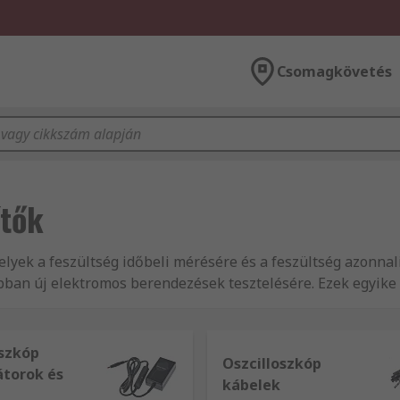
Csomagkövetés
ítők
lyek a feszültség időbeli mérésére és a feszültség azonnali
bban új elektromos berendezések tesztelésére. Ezek egyik
áló egyenáramú DC hullámokat megjeleníteni akár 1 Hz-ről 
 is képesek megjeleníteni.
oszkóp
Oszcilloszkóp
üggőleges osztásokra van felosztva. Az idő a vízszintes rész
torok és
kábelek