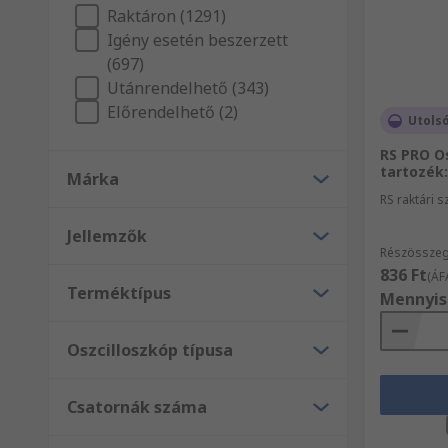
Raktáron (1291)
Igény esetén beszerzett
(697)
Utánrendelhető (343)
Előrendelhető (2)
Utolsó
RS PRO O
tartozék:
Márka
RS raktári 
Jellemzők
Részösszeg
836 Ft
(ÁF
Terméktípus
Mennyis
Oszcilloszkóp típusa
Csatornák száma