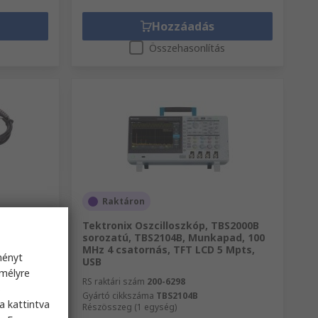
Hozzáadás
s
Összehasonlítás
Raktáron
da
Tektronix Oszcilloszkóp, TBS2000B
, 1
sorozatú, TBS2104B, Munkapad, 100
MHz 4 csatornás, TFT LCD 5 Mpts,
ményt
USB
emélyre
RS raktári szám
200-6298
s
Gyártó cikkszáma
TBS2104B
a kattintva
Részösszeg (1 egység)