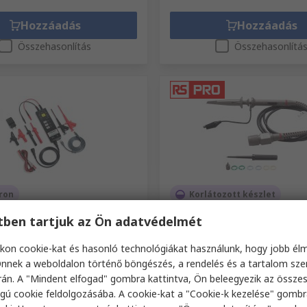
Hozzáadás
Hozzáadás
Összehasonlítás
Összehasonlítá
ron
Korlátozott készlet
szcilloszkóp szonda TT-SI
RS PRO Oszcilloszkóp szon
etben tartjuk az Ön adatvédelmét
nbözeti, Aktív, 70 MHz, 700
Passzív, 100 MHz, 600 V, BNC
8000, BNC, 1 TT-SI 8071
kon cookie-kat és hasonló technológiákat használunk, hogy jobb él
RS raktári szám
120-103
szám
238-7383
nnek a weboldalon történő böngészés, a rendelés és a tartalom sz
kszáma
TT-SI 8071
án. A "Mindent elfogad" gombra kattintva, Ön beleegyezik az össze
gú cookie feldolgozásába. A cookie-kat a "Cookie-k kezelése" gombr