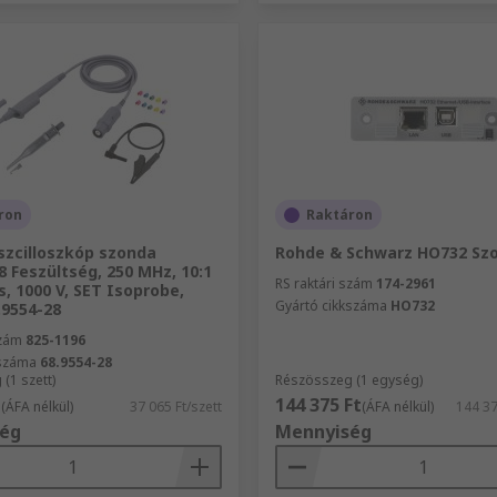
ron
Raktáron
szcilloszkóp szonda
Rohde & Schwarz HO732 Szo
8 Feszültség, 250 MHz, 10:1
RS raktári szám
174-2961
ás, 1000 V, SET Isoprobe,
Gyártó cikkszáma
HO732
.9554-28
szám
825-1196
kszáma
68.9554-28
(1 szett)
Részösszeg (1 egység)
t
144 375 Ft
(ÁFA nélkül)
37 065 Ft/szett
(ÁFA nélkül)
144 3
ég
Mennyiség