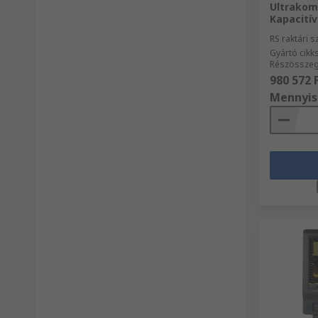
Ultrakom
Kapacitív
RS raktári 
Gyártó cik
Részösszeg
980 572 
Mennyis