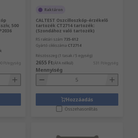
Raktáron
kóp
CALTEST Oszcilloszkóp-érzékelő
szív, 500
tartozék CT2714 tartozék:
 P2036
(Szondához való tartozék)
RS raktári szám
735-612
Gyártó cikkszáma
CT2714
k
Részösszeg (1 tasak / 5 egység)
2655 Ft
00 Ft/egység
(ÁFA nélkül)
531 Ft/egység
Mennyiség
Hozzáadás
s
Összehasonlítás