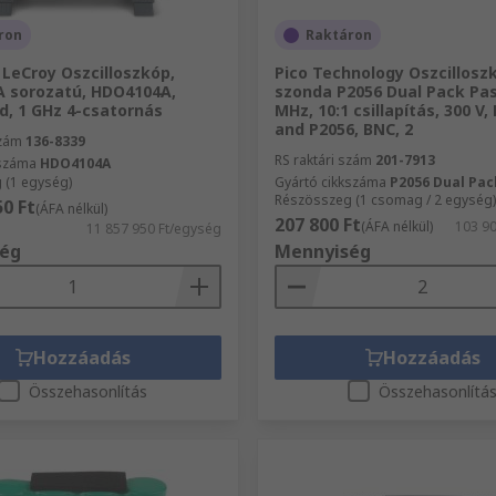
ron
Raktáron
LeCroy Oszcilloszkóp,
Pico Technology Oszcillosz
 sorozatú, HDO4104A,
szonda P2056 Dual Pack Pas
, 1 GHz 4-csatornás
MHz, 10:1 csillapítás, 300 V,
and P2056, BNC, 2
szám
136-8339
RS raktári szám
201-7913
kszáma
HDO4104A
 (1 egység)
Gyártó cikkszáma
P2056 Dual Pac
Részösszeg (1 csomag / 2 egység)
50 Ft
(ÁFA nélkül)
207 800 Ft
(ÁFA nélkül)
103 9
11 857 950 Ft/egység
ég
Mennyiség
Hozzáadás
Hozzáadás
Összehasonlítás
Összehasonlítá