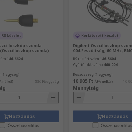
 RS készlet
Korlátozott készlet
szcilloszkóp szonda
Digilent Oszcilloszkóp szon
(Oszcilloszkóp szonda)
004 Feszültség, 60 MHz, BNC
szám
146-6624
RS raktári szám
146-5604
Gyártó cikkszáma
460-004
 (1 egység)
Részösszeg (1 egység)
10 905 Ft
A nélkül)
836 Ft/egység
(ÁFA nélkül)
10 9
ég
Mennyiség
Hozzáadás
Hozzáadás
Összehasonlítás
Összehasonlítá