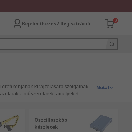
0
Bejelentkezés / Regisztráció
 grafikonjának kirajzolására szolgálnak.
Mutat
e azoknak a műszereknek, amelyeket
több MHz-re. A kiváló minőségű
Oszcilloszkóp
en jelenik meg, És a feszültség megjelenik
készletek