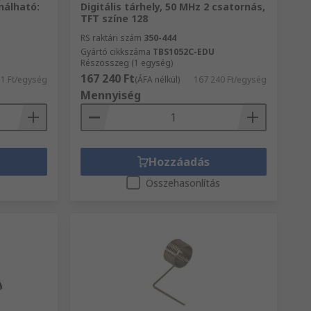
nálható:
Digitális tárhely, 50 MHz 2 csatornás,
TFT színe 128
RS raktári szám
350-444
Gyártó cikkszáma
TBS1052C-EDU
Részösszeg (1 egység)
167 240 Ft
51 Ft/egység
(ÁFA nélkül)
167 240 Ft/egység
Mennyiség
Hozzáadás
s
Összehasonlítás