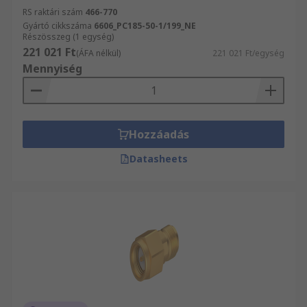
RS raktári szám
466-770
Gyártó cikkszáma
6606_PC185-50-1/199_NE
Részösszeg (1 egység)
221 021 Ft
(ÁFA nélkül)
221 021 Ft/egység
Mennyiség
Hozzáadás
Datasheets