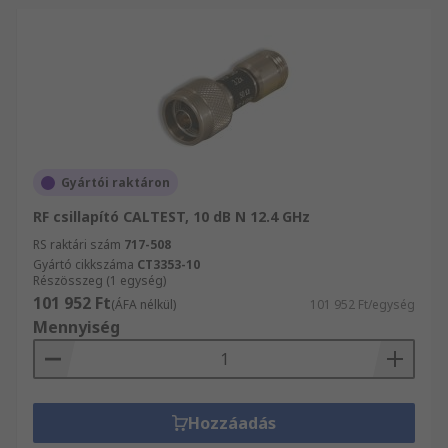
Gyártói raktáron
RF csillapító CALTEST, 10 dB N 12.4 GHz
RS raktári szám
717-508
Gyártó cikkszáma
CT3353-10
Részösszeg (1 egység)
101 952 Ft
(ÁFA nélkül)
101 952 Ft/egység
Mennyiség
Hozzáadás