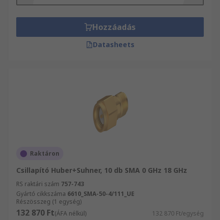
tételben vásárol, vagy csupán egy-egy árucikket
rendel, mindenképpen részesülhet másnapi
szállítási szolgáltatásunkból. Biztosak vagyunk
Hozzáadás
abban, hogy termékkínálatunkban megtalálja az
Datasheets
igényeinek megfelelő termékeket.
Raktáron
Csillapító Huber+Suhner, 10 db SMA 0 GHz 18 GHz
RS raktári szám
757-743
Gyártó cikkszáma
6610_SMA-50-4/111_UE
Részösszeg (1 egység)
132 870 Ft
(ÁFA nélkül)
132 870 Ft/egység