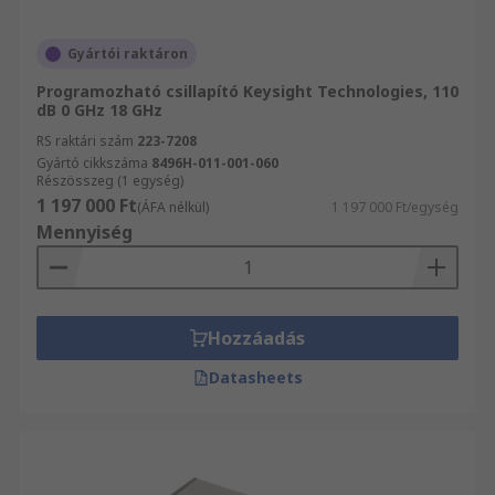
Gyártói raktáron
Programozható csillapító Keysight Technologies, 110
dB 0 GHz 18 GHz
RS raktári szám
223-7208
Gyártó cikkszáma
8496H-011-001-060
Részösszeg (1 egység)
1 197 000 Ft
(ÁFA nélkül)
1 197 000 Ft/egység
Mennyiség
Hozzáadás
Datasheets