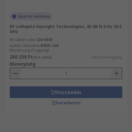
Gyártói raktáron
RF csillapító Keysight Technologies, 40 dB N 0 Hz 26.5
GHz
RS raktári szám
224-0535
Gyártó cikkszáma
8493C-020
Részösszeg (1 egység)
260 250 Ft
(ÁFA nélkül)
260 250 Ft/egység
Mennyiség
Hozzáadás
Datasheets