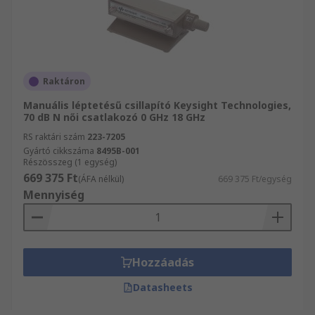
Raktáron
Manuális léptetésű csillapító Keysight Technologies,
70 dB N női csatlakozó 0 GHz 18 GHz
RS raktári szám
223-7205
Gyártó cikkszáma
8495B-001
Részösszeg (1 egység)
669 375 Ft
(ÁFA nélkül)
669 375 Ft/egység
Mennyiség
Hozzáadás
Datasheets