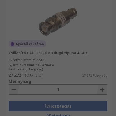
Gyártói raktáron
Csillapító CALTEST, 6 dB dugó típusa 4 GHz
RS raktári szám
717-510
Gyártó cikkszáma
CT3369A-06
Részösszeg (1 egység)
27 272 Ft
(ÁFA nélkül)
27 272 Ft/egység
Mennyiség
Hozzáadás
Datasheets