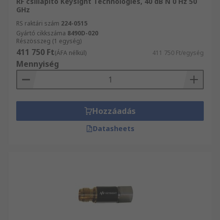
RF csillapító Keysight Technologies, 40 dB N 0 Hz 50
GHz
RS raktári szám
224-0515
Gyártó cikkszáma
8490D-020
Részösszeg (1 egység)
411 750 Ft
(ÁFA nélkül)
411 750 Ft/egység
Mennyiség
Hozzáadás
Datasheets