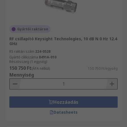
Gyártói raktáron
RF csillapító Keysight Technologies, 10 dB N 0 Hz 12.4
GHz
RS raktári szám
224-0528
Gyártó cikkszáma
8491A-010
Részösszeg (1 egység)
150 750 Ft
(ÁFA nélkül)
150 750 Ft/egység
Mennyiség
Hozzáadás
Datasheets