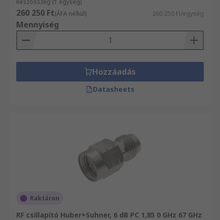
Részösszeg (1 egység)
260 250 Ft
(ÁFA nélkül)
260 250 Ft/egység
Mennyiség
Hozzáadás
Datasheets
Raktáron
RF csillapító Huber+Suhner, 6 dB PC 1,85 0 GHz 67 GHz