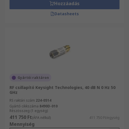
Hozzáadás
Datasheets
Gyártói raktáron
RF csillapító Keysight Technologies, 40 dB N 0 Hz 50
GHz
RS raktári szám
224-0514
Gyártó cikkszáma
8490D-010
Részösszeg (1 egység)
411 750 Ft
(ÁFA nélkül)
411 750 Ft/egység
Mennyiség