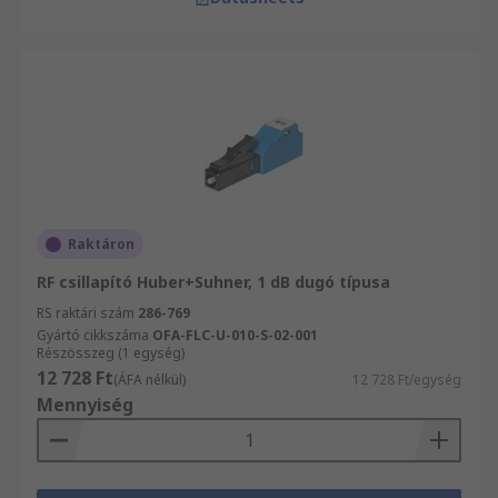
Raktáron
RF csillapító Huber+Suhner, 1 dB dugó típusa
RS raktári szám
286-769
Gyártó cikkszáma
OFA-FLC-U-010-S-02-001
Részösszeg (1 egység)
12 728 Ft
(ÁFA nélkül)
12 728 Ft/egység
Mennyiség