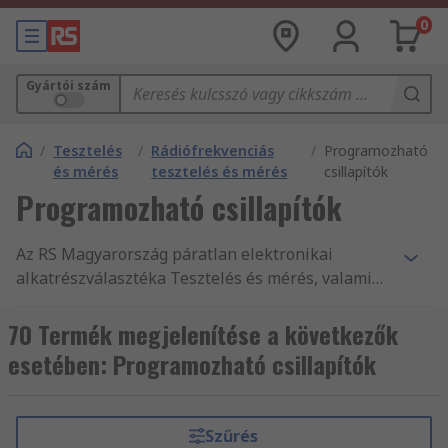
0
Gyártói szám
/
Tesztelés
/
Rádiófrekvenciás
/
Programozható
és mérés
tesztelés és mérés
csillapítók
Programozható csillapítók
Az RS Magyarország páratlan elektronikai
alkatrészválasztéka Tesztelés és mérés, valamint
Levegő és gáz mérés és Műhelyi ellenőrző
eszközök és kiegészítők ezreit tartalmazza. Ezen
70 Termék megjelenítése a következők
az üzleti területen mi rendelkezünk a RF
esetében: Programozható csillapítók
csillapítók legjobb kínálatával, illetve legnagyobb
raktárkészletével. Továbbá az iparág által
jóváhagyott RF tesztelő berendezések és
Szűrés
kiegészítők ezreit kínáljuk vállalkozások és