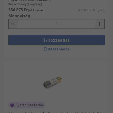
Gyártó cikkszáma
8490G-020
Részösszeg (1 egység)
556 875 Ft
(ÁFA nélkül)
556 875 Ft/egység
Mennyiség
Hozzáadás
Datasheets
Gyártói raktáron