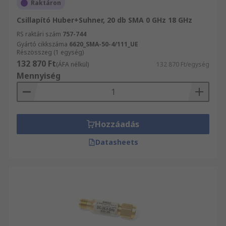
Raktáron
Csillapító Huber+Suhner, 20 db SMA 0 GHz 18 GHz
RS raktári szám
757-744
Gyártó cikkszáma
6620_SMA-50-4/111_UE
Részösszeg (1 egység)
132 870 Ft
(ÁFA nélkül)
132 870 Ft/egység
Mennyiség
Hozzáadás
Datasheets