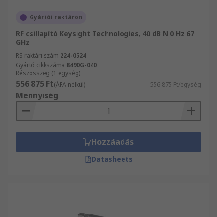
Gyártói raktáron
RF csillapító Keysight Technologies, 40 dB N 0 Hz 67
GHz
RS raktári szám
224-0524
Gyártó cikkszáma
8490G-040
Részösszeg (1 egység)
556 875 Ft
(ÁFA nélkül)
556 875 Ft/egység
Mennyiség
Hozzáadás
Datasheets