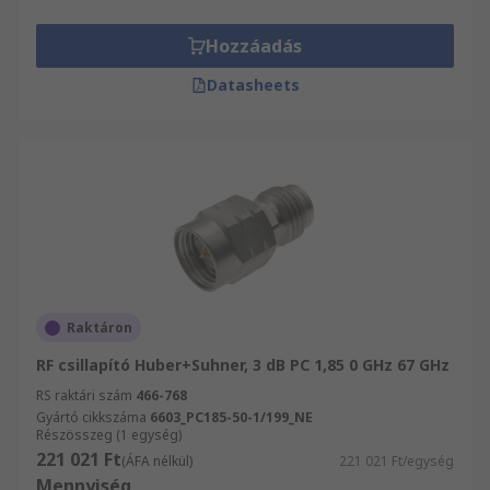
Hozzáadás
Datasheets
Raktáron
RF csillapító Huber+Suhner, 3 dB PC 1,85 0 GHz 67 GHz
RS raktári szám
466-768
Gyártó cikkszáma
6603_PC185-50-1/199_NE
Részösszeg (1 egység)
221 021 Ft
(ÁFA nélkül)
221 021 Ft/egység
Mennyiség