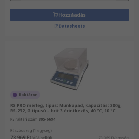
Hozzáadás
Datasheets
Raktáron
RS PRO mérleg, típus: Munkapad, kapacitás: 300g,
RS-232, G típusú – brit 3 érintkezős, 40 °C, 10 °C
RS raktári szám
805-6694
Részösszeg (1 egység)
73 969 Ft
(ÁFA nélkül)
73 969 Ft/egység