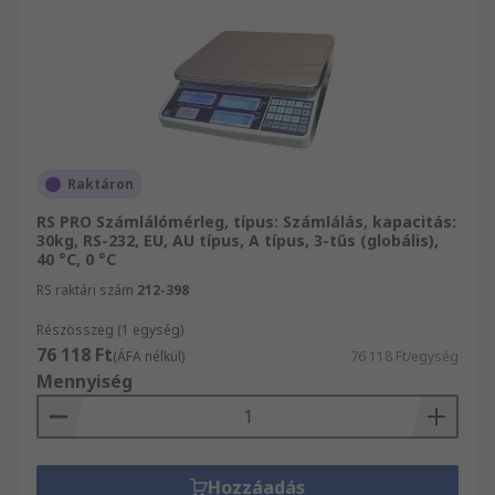
Raktáron
RS PRO Számlálómérleg, típus: Számlálás, kapacitás:
30kg, RS-232, EU, AU típus, A típus, 3-tűs (globális),
40 °C, 0 °C
RS raktári szám
212-398
Részösszeg (1 egység)
76 118 Ft
(ÁFA nélkül)
76 118 Ft/egység
Mennyiség
Hozzáadás