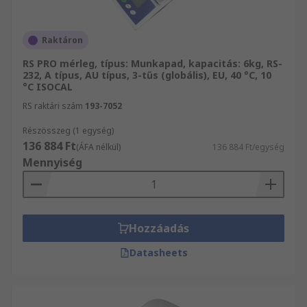
Raktáron
RS PRO mérleg, típus: Munkapad, kapacitás: 6kg, RS-
232, A típus, AU típus, 3-tűs (globális), EU, 40 °C, 10
°C ISOCAL
RS raktári szám
193-7052
Részösszeg (1 egység)
136 884 Ft
(ÁFA nélkül)
136 884 Ft/egység
Mennyiség
Hozzáadás
Datasheets