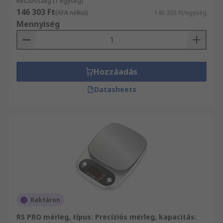
Részösszeg (1 egység)
146 303 Ft
(ÁFA nélkül)
146 303 Ft/egység
Mennyiség
Hozzáadás
Datasheets
Raktáron
RS PRO mérleg, típus: Precíziós mérleg, kapacitás: