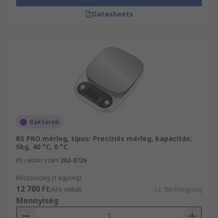
Datasheets
Raktáron
RS PRO mérleg, típus: Precíziós mérleg, kapacitás:
5kg, 40 °C, 0 °C
RS raktári szám
202-8726
Részösszeg (1 egység)
12 780 Ft
(ÁFA nélkül)
12 780 Ft/egység
Mennyiség