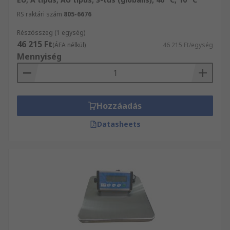
RS raktári szám
805-6676
Részösszeg (1 egység)
46 215 Ft
(ÁFA nélkül)
46 215 Ft/egység
Mennyiség
Hozzáadás
Datasheets