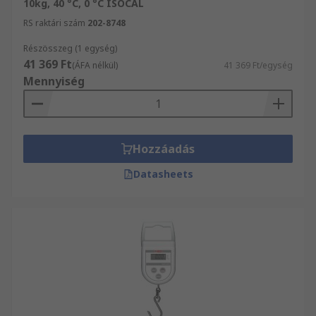
10kg, 40 °C, 0 °C ISOCAL
RS raktári szám
202-8748
Részösszeg (1 egység)
41 369 Ft
(ÁFA nélkül)
41 369 Ft/egység
Mennyiség
Hozzáadás
Datasheets