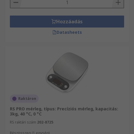
választékát forgalmazza, többek között Tesztelés
és mérés és Tesztelés és mérés átfogó
választékát. Weboldalunkon Informatikai
Hozzáadás
eszközök, vizsgáló- és biztonsági berendezések
teljes kínálatából válogathat. Válogasson
Datasheets
kínálatunkból és győződjön meg Ön is kitűnő
szolgáltatásainkról!
Raktáron
RS PRO mérleg, típus: Precíziós mérleg, kapacitás:
3kg, 40 °C, 0 °C
RS raktári szám
202-8725
Részösszeg (1 egység)