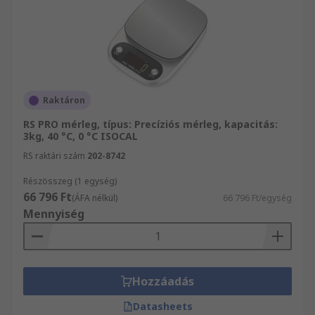
Raktáron
RS PRO mérleg, típus: Precíziós mérleg, kapacitás:
3kg, 40 °C, 0 °C ISOCAL
RS raktári szám
202-8742
Részösszeg (1 egység)
66 796 Ft
(ÁFA nélkül)
66 796 Ft/egység
Mennyiség
Hozzáadás
Datasheets