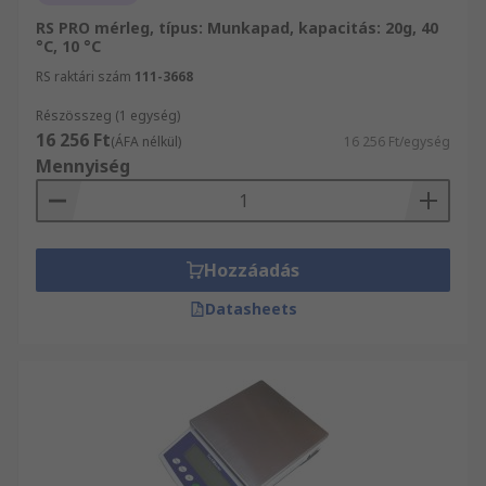
RS PRO mérleg, típus: Munkapad, kapacitás: 20g, 40
°C, 10 °C
RS raktári szám
111-3668
Részösszeg (1 egység)
16 256 Ft
(ÁFA nélkül)
16 256 Ft/egység
Mennyiség
Hozzáadás
Datasheets