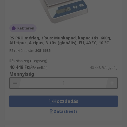
Raktáron
RS PRO mérleg, típus: Munkapad, kapacitás: 600g,
AU típus, A típus, 3-tűs (globális), EU, 40 °C, 10 °C
RS raktári szám
805-6685
Részösszeg (1 egység)
40 448 Ft
(ÁFA nélkül)
40 448 Ft/egység
Mennyiség
Hozzáadás
Datasheets