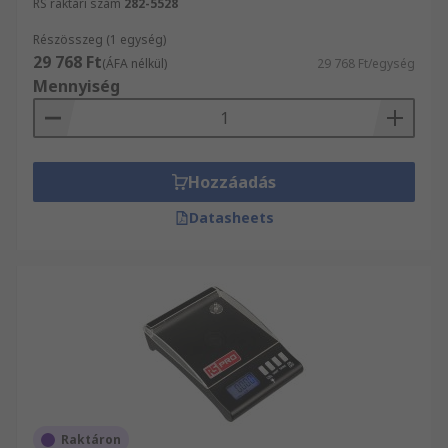
RS raktári szám
282-5528
Részösszeg (1 egység)
29 768 Ft
(ÁFA nélkül)
29 768 Ft/egység
Mennyiség
Hozzáadás
Datasheets
Raktáron