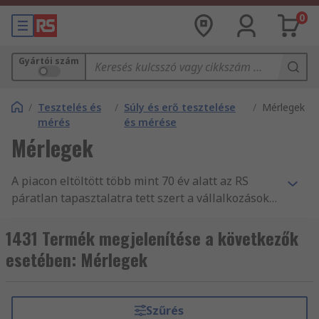
0
Gyártói szám
/
Tesztelés és
/
Súly és erő tesztelése
/
Mérlegek
mérés
és mérése
Mérlegek
A piacon eltöltött több mint 70 év alatt az RS
páratlan tapasztalatra tett szert a vállalkozások
nélkülözhetetlen alkatrész- és
tartozékellátásában, mint Tesztelés és mérés
1431 Termék megjelenítése a következők
forgalmazásában. Világszerte támogatjuk a
esetében: Mérlegek
mérnököket Mérlegek és más Súly és erőmérés
fogalmazásával, több mint 160 ország vásárlói
számára, akik mind tudják, hogy megbízhatnak
Szűrés
termékeink minőségében és remek