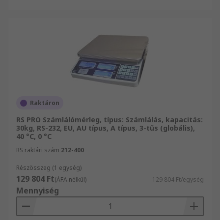
Raktáron
RS PRO Számlálómérleg, típus: Számlálás, kapacitás:
30kg, RS-232, EU, AU típus, A típus, 3-tűs (globális),
40 °C, 0 °C
RS raktári szám
212-400
Részösszeg (1 egység)
129 804 Ft
(ÁFA nélkül)
129 804 Ft/egység
Mennyiség