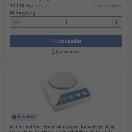
13 110 Ft
(ÁFA nélkül)
13 110 Ft/egység
Mennyiség
Hozzáadás
Datasheets
Raktáron
RS PRO mérleg, típus: Munkapad, kapacitás: 300g,
EU, A típus, AU típus, 3-tűs (globális), 40 °C, 10 °C