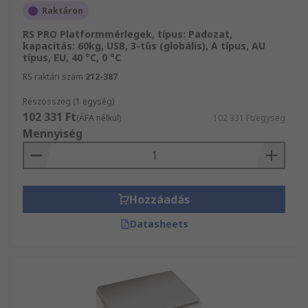
Raktáron
RS PRO Platformmérlegek, típus: Padozat,
kapacitás: 60kg, USB, 3-tűs (globális), A típus, AU
típus, EU, 40 °C, 0 °C
RS raktári szám
212-387
Részösszeg (1 egység)
102 331 Ft
(ÁFA nélkül)
102 331 Ft/egység
Mennyiség
Hozzáadás
Datasheets