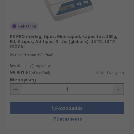
Raktáron
RS PRO mérleg, típus: Munkapad, kapacitás: 300g,
EU, A típus, AU típus, 3-tűs (globális), 40 °C, 10 °C
ISOCAL
RS raktári szám
193-7046
Részösszeg (1 egység)
99 901 Ft
(ÁFA nélkül)
99 901 Ft/egység
Mennyiség
Hozzáadás
Datasheets