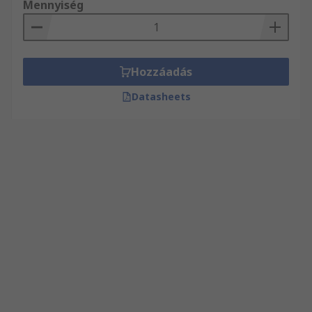
Mennyiség
Hozzáadás
Datasheets