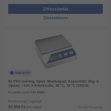
Hozzáadás
Datasheets
Raktáron
RS PRO mérleg, típus: Munkapad, kapacitás: 3kg, G
típusú – brit 3 érintkezős, 40 °C, 10 °C ISOCAL
RS raktári szám
193-6959
Részösszeg (1 egység)
92 956 Ft
(ÁFA nélkül)
92 956 Ft/egység