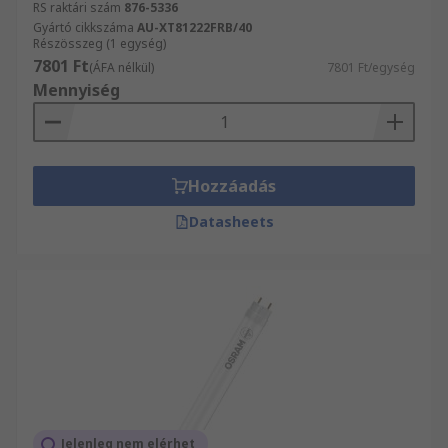
RS raktári szám
876-5336
Gyártó cikkszáma
AU-XT81222FRB/40
Részösszeg (1 egység)
7801 Ft
(ÁFA nélkül)
7801 Ft/egység
Mennyiség
Hozzáadás
Datasheets
Jelenleg nem elérhet_