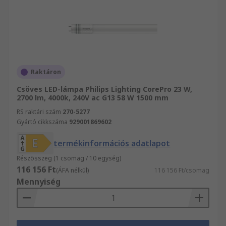
Raktáron
Csöves LED-lámpa Philips Lighting CorePro 23 W,
2700 lm, 4000k, 240V ac G13 58 W 1500 mm
RS raktári szám
270-5277
Gyártó cikkszáma
929001869602
termékinformációs adatlapot
Részösszeg (1 csomag / 10 egység)
116 156 Ft
(ÁFA nélkül)
116 156 Ft/csomag
Mennyiség