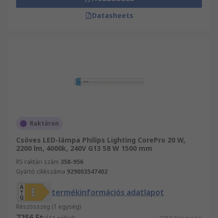
Datasheets
Raktáron
Csöves LED-lámpa Philips Lighting CorePro 20 W,
2200 lm, 4000k, 240V G13 58 W 1500 mm
RS raktári szám
358-956
Gyártó cikkszáma
929003547402
termékinformációs adatlapot
Részösszeg (1 egység)
7256 Ft