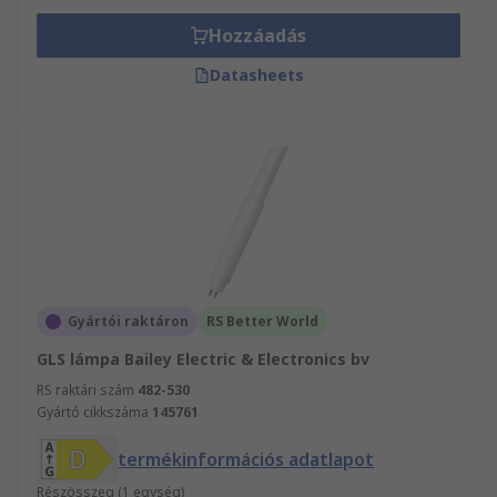
Hozzáadás
Datasheets
Gyártói raktáron
RS Better World
GLS lámpa Bailey Electric & Electronics bv
RS raktári szám
482-530
Gyártó cikkszáma
145761
termékinformációs adatlapot
Részösszeg (1 egység)