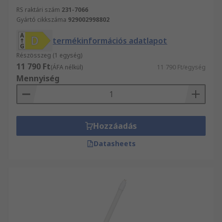
RS raktári szám
231-7066
Gyártó cikkszáma
929002998802
termékinformációs adatlapot
Részösszeg (1 egység)
11 790 Ft
(ÁFA nélkül)
11 790 Ft/egység
Mennyiség
Hozzáadás
Datasheets