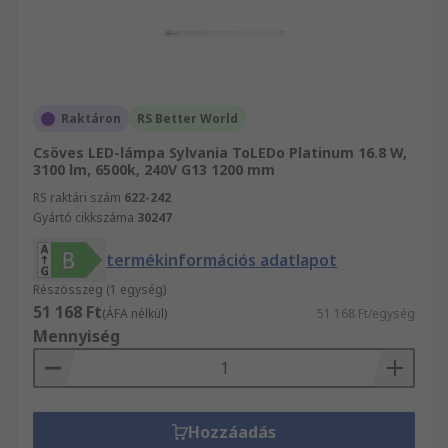
Raktáron
RS Better World
Csöves LED-lámpa Sylvania ToLEDo Platinum 16.8 W,
3100 lm, 6500k, 240V G13 1200 mm
RS raktári szám
622-242
Gyártó cikkszáma
30247
termékinformációs adatlapot
Részösszeg (1 egység)
51 168 Ft
(ÁFA nélkül)
51 168 Ft/egység
Mennyiség
Hozzáadás