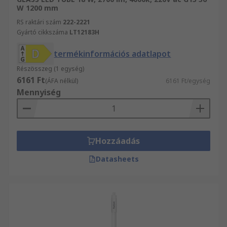
W 1200 mm
RS raktári szám
222-2221
Gyártó cikkszáma
LT12183H
termékinformációs adatlapot
Részösszeg (1 egység)
6161 Ft
(ÁFA nélkül)
6161 Ft/egység
Mennyiség
Hozzáadás
Datasheets