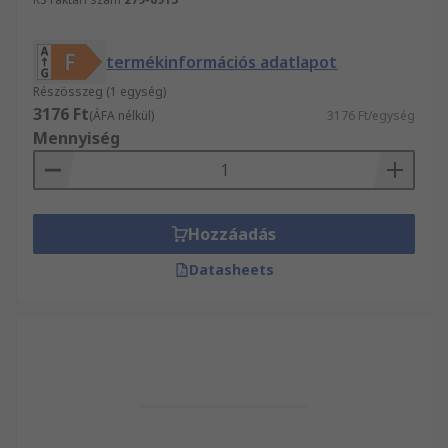
termékinformációs adatlapot
Részösszeg (1 egység)
3176 Ft
(ÁFA nélkül)
3176 Ft/egység
Mennyiség
Hozzáadás
Datasheets