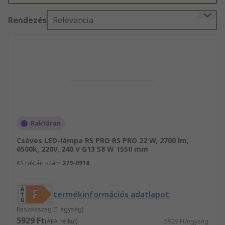
és gls led-lámpák termékeket szertnének
Rendezés
Relevancia
rendelni.
Raktáron
Csöves LED-lámpa RS PRO RS PRO 22 W, 2700 lm,
6500k, 220V, 240 V G13 58 W 1550 mm
RS raktári szám
279-0918
termékinformációs adatlapot
Részösszeg (1 egység)
5929 Ft
(ÁFA nélkül)
5929 Ft/egység