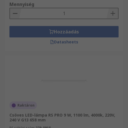
Mennyiség
Hozzáadás
Datasheets
Raktáron
Csöves LED-lámpa RS PRO 9 W, 1100 lm, 4000k, 220V,
240 V G13 658 mm
RS raktári szám
279-0915