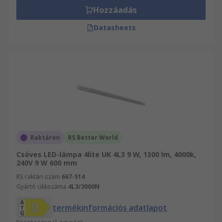
Hozzáadás
Datasheets
Raktáron
RS Better World
Csöves LED-lámpa 4lite UK 4L3 9 W, 1300 lm, 4000k,
240V 9 W 600 mm
RS raktári szám
667-514
Gyártó cikkszáma
4L3/3000N
termékinformációs adatlapot