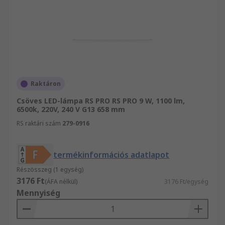
Raktáron
Csöves LED-lámpa RS PRO RS PRO 9 W, 1100 lm,
6500k, 220V, 240 V G13 658 mm
RS raktári szám
279-0916
termékinformációs adatlapot
Részösszeg (1 egység)
3176 Ft
(ÁFA nélkül)
3176 Ft/egység
Mennyiség