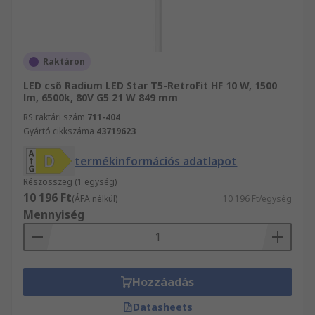
Raktáron
LED cső Radium LED Star T5-RetroFit HF 10 W, 1500
lm, 6500k, 80V G5 21 W 849 mm
RS raktári szám
711-404
Gyártó cikkszáma
43719623
termékinformációs adatlapot
Részösszeg (1 egység)
10 196 Ft
(ÁFA nélkül)
10 196 Ft/egység
Mennyiség
Hozzáadás
Datasheets