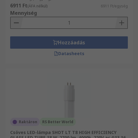
6911 Ft
(ÁFA nélkül)
6911 Ft/egység
Mennyiség
Hozzáadás
Datasheets
Raktáron
RS Better World
Csöves LED-lámpa SHOT LT T8 HIGH EFFICIENCY
GLASS LED TUBE 18 W, 2700 lm, 4000k, 220V ac G13 36