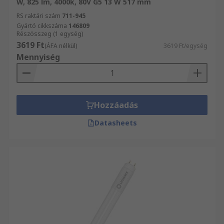
W, 825 lm, 4000k, 80V G5 13 W 517 mm
RS raktári szám
711-945
Gyártó cikkszáma
146809
Részösszeg (1 egység)
3619 Ft
(ÁFA nélkül)
3619 Ft/egység
Mennyiség
Hozzáadás
Datasheets