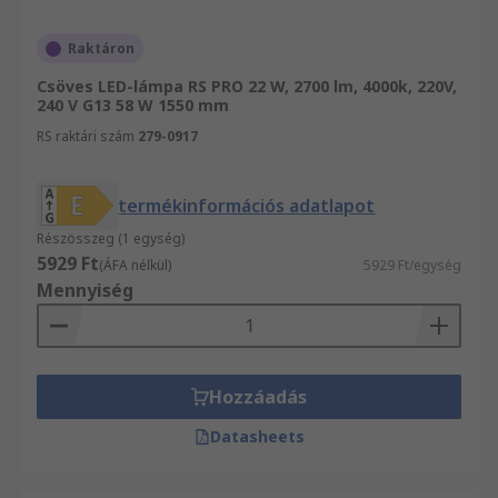
Raktáron
Csöves LED-lámpa RS PRO 22 W, 2700 lm, 4000k, 220V,
240 V G13 58 W 1550 mm
RS raktári szám
279-0917
termékinformációs adatlapot
Részösszeg (1 egység)
5929 Ft
(ÁFA nélkül)
5929 Ft/egység
Mennyiség
Hozzáadás
Datasheets