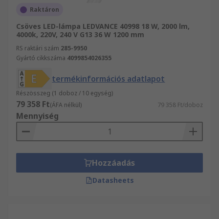
Raktáron
Csöves LED-lámpa LEDVANCE 40998 18 W, 2000 lm,
4000k, 220V, 240 V G13 36 W 1200 mm
RS raktári szám
285-9950
Gyártó cikkszáma
4099854026355
termékinformációs adatlapot
Részösszeg (1 doboz / 10 egység)
79 358 Ft
(ÁFA nélkül)
79 358 Ft/doboz
Mennyiség
Hozzáadás
Datasheets