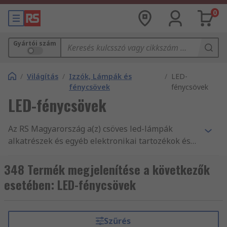
0
Gyártói szám
/
Világítás
/
Izzók, Lámpák és
/
LED-
fénycsövek
fénycsövek
LED-fénycsövek
Az RS Magyarország a(z) csöves led-lámpák
alkatrészek és egyéb elektronikai tartozékok és
kellékek legnagyobb terméktartományát kínálja.
Versenyképes árak, az iparág által jóváhagyott
348 Termék megjelenítése a következők
termékek, illetve vevőszolgálatunk kitűnő
esetében: LED-fénycsövek
minősége az, amivel folyamatosan alátámasztjuk
hírnevünket. Nem csoda, hogy világszerte
ismertek vagyunk, és mi kerülünk szóba, amikor
Szűrés
vállalatok csöves led-lámpák, csöves led-lámpák