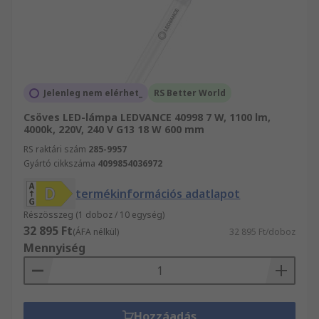
Jelenleg nem elérhet_
RS Better World
Csöves LED-lámpa LEDVANCE 40998 7 W, 1100 lm,
4000k, 220V, 240 V G13 18 W 600 mm
RS raktári szám
285-9957
Gyártó cikkszáma
4099854036972
termékinformációs adatlapot
Részösszeg (1 doboz / 10 egység)
32 895 Ft
(ÁFA nélkül)
32 895 Ft/doboz
Mennyiség
Hozzáadás