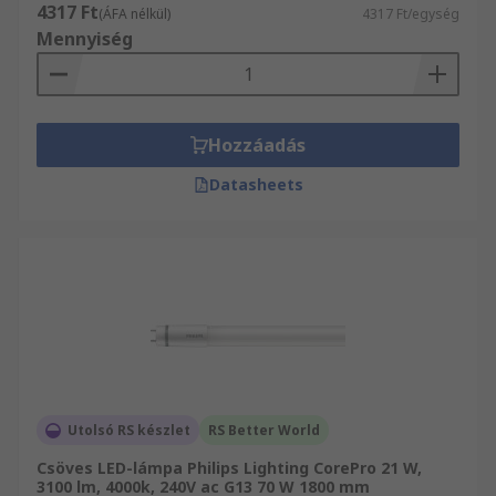
4317 Ft
(ÁFA nélkül)
4317 Ft/egység
Mennyiség
Hozzáadás
Datasheets
Utolsó RS készlet
RS Better World
Csöves LED-lámpa Philips Lighting CorePro 21 W,
3100 lm, 4000k, 240V ac G13 70 W 1800 mm