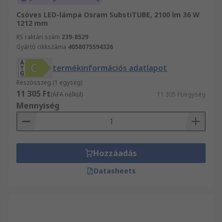
Csöves LED-lámpa Osram SubstiTUBE, 2100 lm 36 W
1212 mm
RS raktári szám
239-8529
Gyártó cikkszáma
4058075594326
termékinformációs adatlapot
Részösszeg (1 egység)
11 305 Ft
(ÁFA nélkül)
11 305 Ft/egység
Mennyiség
Hozzáadás
Datasheets