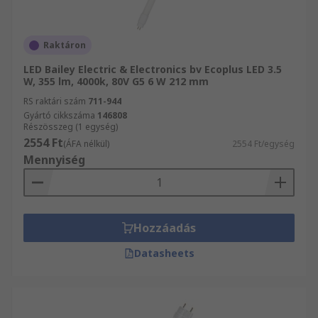
Raktáron
LED Bailey Electric & Electronics bv Ecoplus LED 3.5
W, 355 lm, 4000k, 80V G5 6 W 212 mm
RS raktári szám
711-944
Gyártó cikkszáma
146808
Részösszeg (1 egység)
2554 Ft
(ÁFA nélkül)
2554 Ft/egység
Mennyiség
Hozzáadás
Datasheets