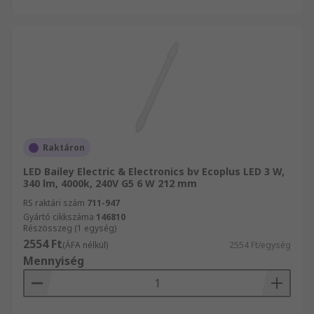
Raktáron
LED Bailey Electric & Electronics bv Ecoplus LED 3 W,
340 lm, 4000k, 240V G5 6 W 212 mm
RS raktári szám
711-947
Gyártó cikkszáma
146810
Részösszeg (1 egység)
2554 Ft
(ÁFA nélkül)
2554 Ft/egység
Mennyiség