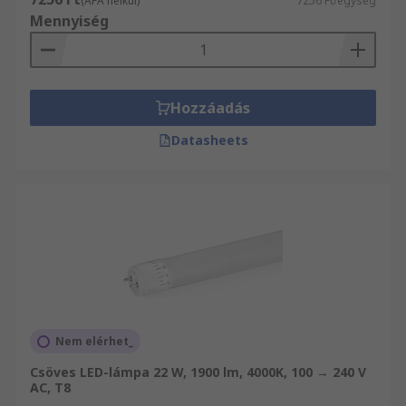
(ÁFA nélkül)
7256 Ft/egység
Mennyiség
Hozzáadás
Datasheets
Nem elérhet_
Csöves LED-lámpa 22 W, 1900 lm, 4000K, 100 → 240 V
AC, T8