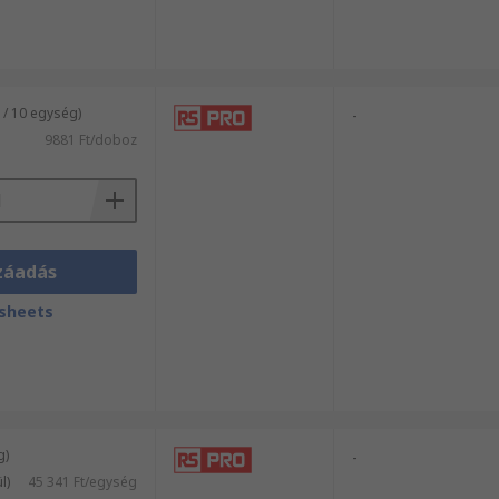
/ 10 egység)
-
9881 Ft/doboz
záadás
sheets
g)
-
l)
45 341 Ft/egység