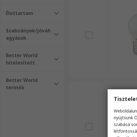
Élettartam
Szabványok/jóváh
agyások
Better World
hitelesített
Better World
termék
Tisztel
Weboldalun
nyújtsunk Ö
szabása sor
létfontossá