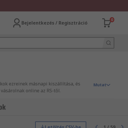
0
Bejelentkezés / Regisztráció
ékok ezreinek másnapi kiszállítása, és
Mutat
vásárolnak online az RS-től.
ok
Letöltés CSV-be
1
/
59