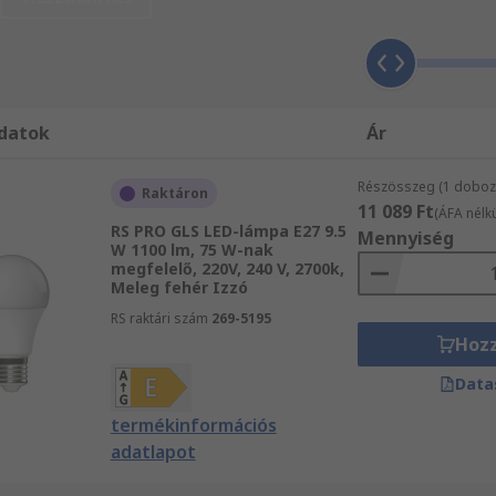
datok
Ár
Részösszeg (1 doboz 
Raktáron
11 089 Ft
(ÁFA nélkü
RS PRO GLS LED-lámpa E27 9.5
Mennyiség
W 1100 lm, 75 W-nak
megfelelő, 220V, 240 V, 2700k,
Meleg fehér Izzó
RS raktári szám
269-5195
Hoz
Data
termékinformációs
adatlapot