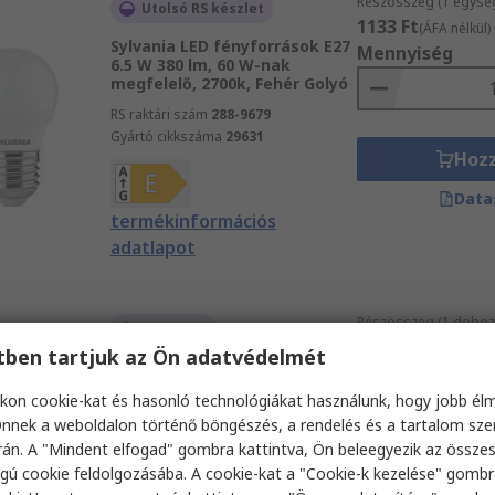
Részösszeg (1 egysé
Utolsó RS készlet
1133 Ft
(ÁFA nélkül)
Sylvania LED fényforrások E27
Mennyiség
6.5 W 380 lm, 60 W-nak
megfelelő, 2700k, Fehér Golyó
RS raktári szám
288-9679
Gyártó cikkszáma
29631
Hoz
Data
termékinformációs
adatlapot
Részösszeg (1 doboz 
Raktáron
14 014 Ft
(ÁFA nélkü
etben tartjuk az Ön adatvédelmét
RS PRO GLS LED-lámpa E27 13
Mennyiség
W 1590 lm, 100 W-nak
kon cookie-kat és hasonló technológiákat használunk, hogy jobb él
megfelelő, 220V, 240 V, 4000k,
Hideg fehér Izzó
nnek a weboldalon történő böngészés, a rendelés és a tartalom sz
án. A "Mindent elfogad" gombra kattintva, Ön beleegyezik az össze
RS raktári szám
269-5196
gú cookie feldolgozásába. A cookie-kat a "Cookie-k kezelése" gombr
Hoz