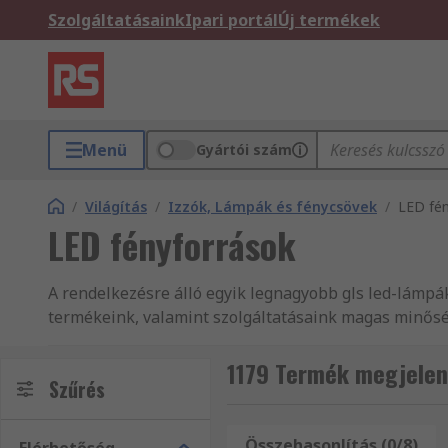
Szolgáltatásaink
Ipari portál
Új termékek
Menü
Gyártói szám
/
Világítás
/
Izzók, Lámpák és fénycsövek
/
LED fén
LED fényforrások
A rendelkezésre álló egyik legnagyobb gls led-lámpák 
termékeink, valamint szolgáltatásaink magas minőség
1179 Termék megjelen
Szűrés
Összehasonlítás (0/8)