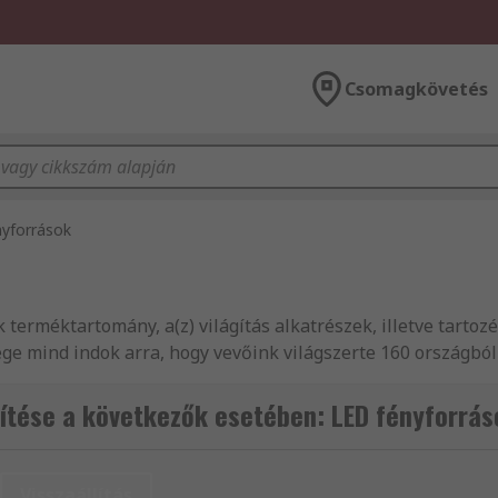
Csomagkövetés
yforrások
terméktartomány, a(z) világítás alkatrészek, illetve tartoz
e mind indok arra, hogy vevőink világszerte 160 országból 
ítése a következők esetében: LED fényforrás
Visszaállítás