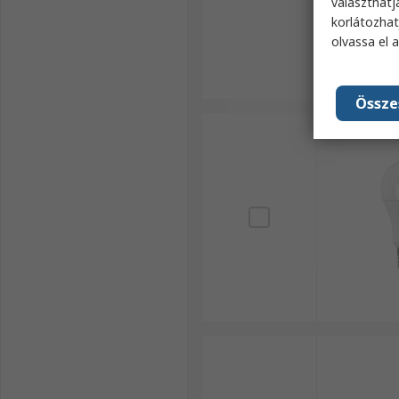
választhatj
korlátozhat
olvassa el 
Össze