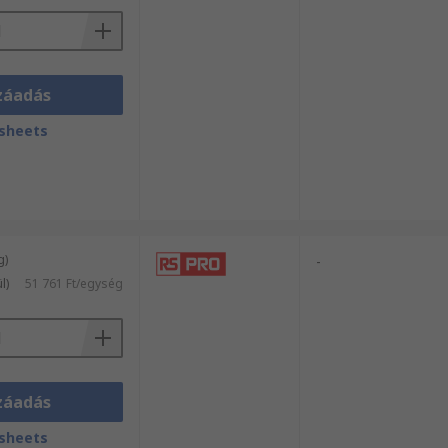
záadás
sheets
g)
-
l)
51 761 Ft/egység
záadás
sheets