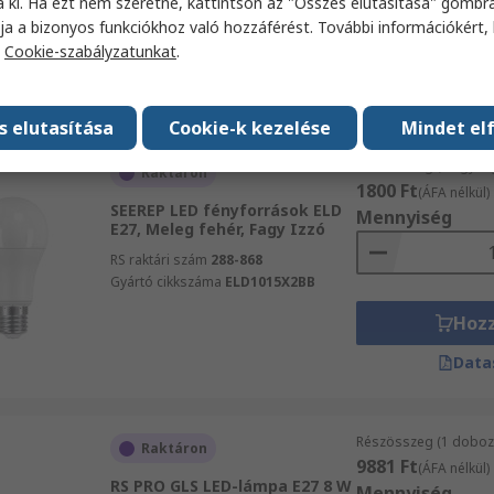
a ki. Ha ezt nem szeretné, kattintson az "Összes elutasítása" gombra
Data
ja a bizonyos funkciókhoz való hozzáférést. További információkért, 
a
Cookie-szabályzatunkat
.
termékinformációs
adatlapot
s elutasítása
Cookie-k kezelése
Mindet el
Részösszeg (1 egysé
Raktáron
1800 Ft
(ÁFA nélkül)
SEEREP LED fényforrások ELD
Mennyiség
E27, Meleg fehér, Fagy Izzó
RS raktári szám
288-868
Gyártó cikkszáma
ELD1015X2BB
Hoz
Data
Részösszeg (1 doboz 
Raktáron
9881 Ft
(ÁFA nélkül)
RS PRO GLS LED-lámpa E27 8 W
Mennyiség