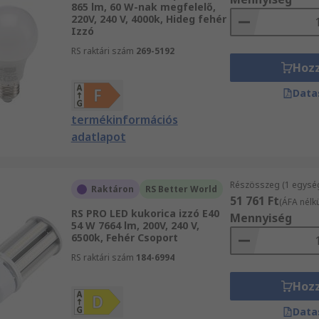
865 lm, 60 W-nak megfelelő,
220V, 240 V, 4000k, Hideg fehér
Izzó
RS raktári szám
269-5192
Hoz
Data
termékinformációs
adatlapot
Részösszeg (1 egysé
Raktáron
RS Better World
51 761 Ft
(ÁFA nélkü
RS PRO LED kukorica izzó E40
Mennyiség
54 W 7664 lm, 200V, 240 V,
6500k, Fehér Csoport
RS raktári szám
184-6994
Hoz
Data