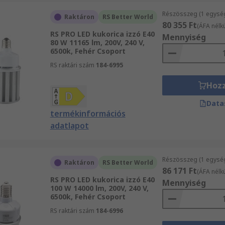
Részösszeg (1 egysé
Raktáron
RS Better World
80 355 Ft
(ÁFA nélkü
RS PRO LED kukorica izzó E40
Mennyiség
80 W 11165 lm, 200V, 240 V,
6500k, Fehér Csoport
RS raktári szám
184-6995
Hoz
Data
termékinformációs
adatlapot
Részösszeg (1 egysé
Raktáron
RS Better World
86 171 Ft
(ÁFA nélkü
RS PRO LED kukorica izzó E40
Mennyiség
100 W 14000 lm, 200V, 240 V,
6500k, Fehér Csoport
RS raktári szám
184-6996