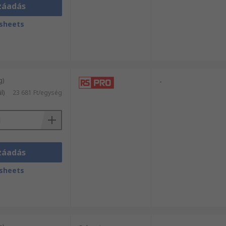
záadás
sheets
g)
-
l)
23 681 Ft/egység
záadás
sheets