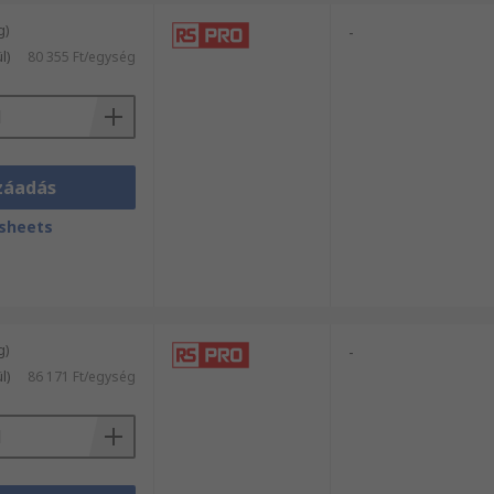
g)
-
l)
80 355 Ft/egység
záadás
sheets
g)
-
l)
86 171 Ft/egység