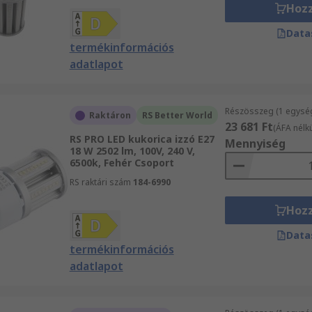
Hoz
Data
termékinformációs
adatlapot
Részösszeg (1 egysé
Raktáron
RS Better World
23 681 Ft
(ÁFA nélkü
RS PRO LED kukorica izzó E27
Mennyiség
18 W 2502 lm, 100V, 240 V,
6500k, Fehér Csoport
RS raktári szám
184-6990
Hoz
Data
termékinformációs
adatlapot