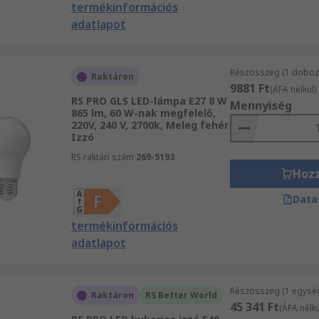
termékinformációs
adatlapot
Részösszeg (1 doboz 
Raktáron
9881 Ft
(ÁFA nélkül)
RS PRO GLS LED-lámpa E27 8 W
Mennyiség
865 lm, 60 W-nak megfelelő,
220V, 240 V, 2700k, Meleg fehér
Izzó
RS raktári szám
269-5193
Hoz
Data
termékinformációs
adatlapot
Részösszeg (1 egysé
Raktáron
RS Better World
45 341 Ft
(ÁFA nélkü