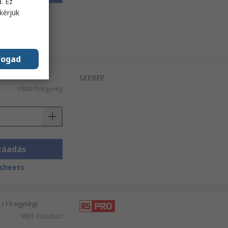
. Ez
sheets
kérjük
fogad
g)
SEEREP
-
1800 Ft/egység
záadás
sheets
/ 10 egység)
-
9881 Ft/doboz