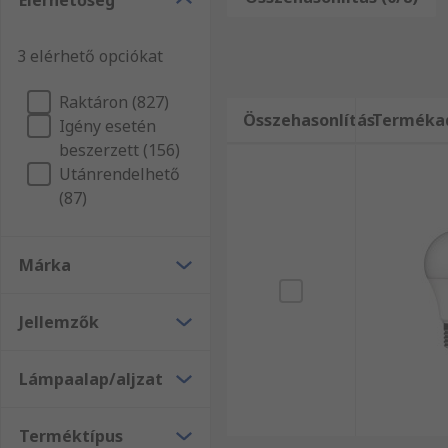
Elérhetőség
3 elérhető opciókat
Raktáron (827)
Összehasonlítás
Terméka
Igény esetén
beszerzett (156)
Utánrendelhető
(87)
Márka
Jellemzők
Lámpaalap/aljzat
Terméktípus