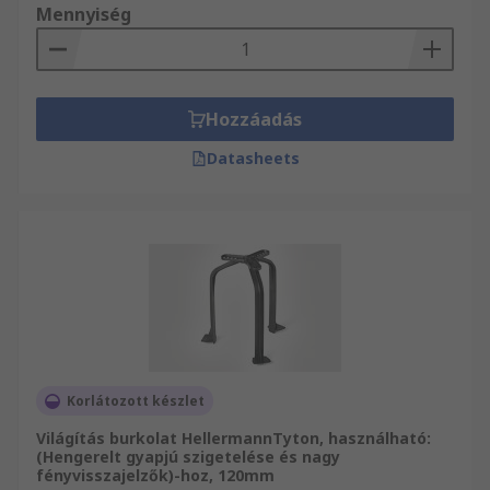
Mennyiség
Hozzáadás
Datasheets
Korlátozott készlet
Világítás burkolat HellermannTyton, használható:
(Hengerelt gyapjú szigetelése és nagy
fényvisszajelzők)-hoz, 120mm