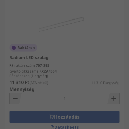
Raktáron
Radium LED szalag
RS raktári szám
707-295
Gyártó cikkszáma
FXZA4554
Részösszeg (1 egység)
11 310 Ft
(ÁFA nélkül)
11 310 Ft/egység
Mennyiség
Hozzáadás
Datasheets