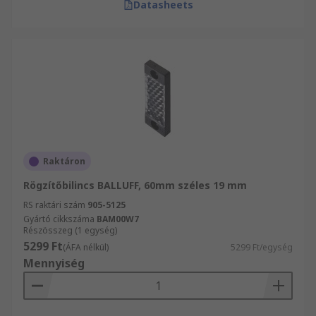
Datasheets
Raktáron
Rögzítőbilincs BALLUFF, 60mm széles 19 mm
RS raktári szám
905-5125
Gyártó cikkszáma
BAM00W7
Részösszeg (1 egység)
5299 Ft
(ÁFA nélkül)
5299 Ft/egység
Mennyiség