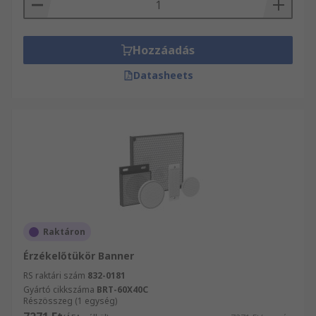
Hozzáadás
Datasheets
Raktáron
Érzékelőtükör Banner
RS raktári szám
832-0181
Gyártó cikkszáma
BRT-60X40C
Részösszeg (1 egység)