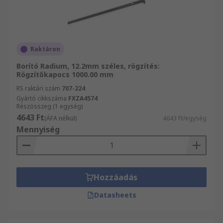
Raktáron
Borító Radium, 12.2mm széles, rögzítés:
Rögzítőkapocs 1000.00 mm
RS raktári szám
707-224
Gyártó cikkszáma
FXZA4574
Részösszeg (1 egység)
4643 Ft
(ÁFA nélkül)
4643 Ft/egység
Mennyiség
Hozzáadás
Datasheets