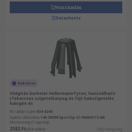
Hozzáadás
Datasheets
Raktáron
Világítás burkolat HellermannTyton, használható:
(Tekercses szigetelőanyag és fújt habszigetelés
halogén és
RS raktári szám
834-8240
Gyártó cikkszáma
148-00098 SpotClip-II-PA66GF15-BK
Részösszeg (1 egység)
2582 Ft
(ÁFA nélkül)
2582 Ft/egység