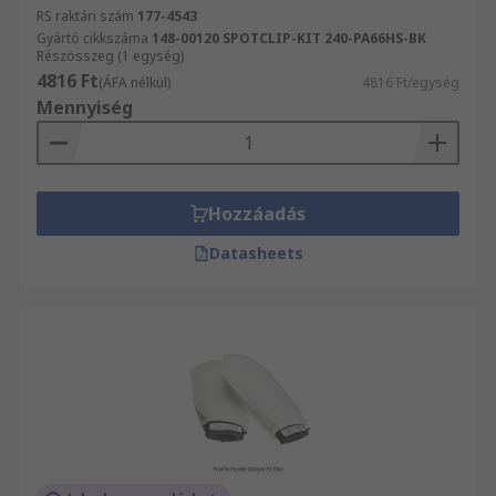
RS raktári szám
177-4543
Gyártó cikkszáma
148-00120 SPOTCLIP-KIT 240-PA66HS-BK
Részösszeg (1 egység)
4816 Ft
(ÁFA nélkül)
4816 Ft/egység
Mennyiség
Hozzáadás
Datasheets