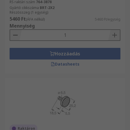
RS raktári szám
764-3878
Gyártó cikkszáma
BRT-2X2
Részösszeg (1 egység)
5460 Ft
(ÁFA nélkül)
5460 Ft/egység
Mennyiség
Hozzáadás
Datasheets
Raktáron