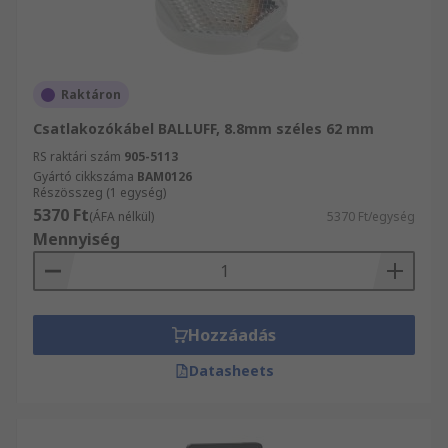
Raktáron
Csatlakozókábel BALLUFF, 8.8mm széles 62 mm
RS raktári szám
905-5113
Gyártó cikkszáma
BAM0126
Részösszeg (1 egység)
5370 Ft
(ÁFA nélkül)
5370 Ft/egység
Mennyiség
Hozzáadás
Datasheets