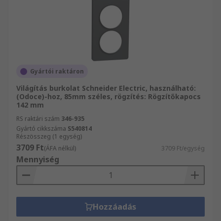
Gyártói raktáron
Világítás burkolat Schneider Electric, használható:
(Odoce)-hoz, 85mm széles, rögzítés: Rögzítőkapocs
142 mm
RS raktári szám
346-935
Gyártó cikkszáma
S540814
Részösszeg (1 egység)
3709 Ft
(ÁFA nélkül)
3709 Ft/egység
Mennyiség
Hozzáadás