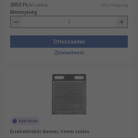
2052 Ft
(ÁFA nélkül)
2052 Ft/egység
Mennyiség
Hozzáadás
Datasheets
Raktáron
Érzékelőtükör Banner, 51mm széles