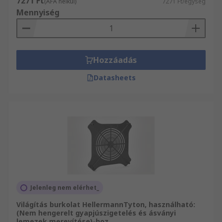
7271 Ft
(ÁFA nélkül)
7271 Ft/egység
Mennyiség
Hozzáadás
Datasheets
Jelenleg nem elérhet_
Világítás burkolat HellermannTyton, használható:
(Nem hengerelt gyapjúszigetelés és ásványi
lemezek merevítése)-hoz,