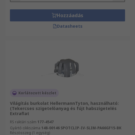
Hozzáadás
Datasheets
Korlátozott készlet
Világítás burkolat HellermannTyton, használható:
(Tekercses szigetelőanyag és fújt habszigetelés
Extraflat
RS raktári szám
177-4547
Gyártó cikkszáma
148-00146 SPOTCLIP-IV-SLIM-PA66GF15-BK
Részösszeg (1 egység)