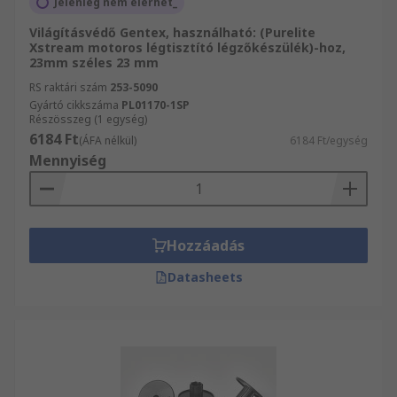
Jelenleg nem elérhet_
Világításvédő Gentex, használható: (Purelite
Xstream motoros légtisztító légzőkészülék)-hoz,
23mm széles 23 mm
RS raktári szám
253-5090
Gyártó cikkszáma
PL01170-1SP
Részösszeg (1 egység)
6184 Ft
(ÁFA nélkül)
6184 Ft/egység
Mennyiség
Hozzáadás
Datasheets