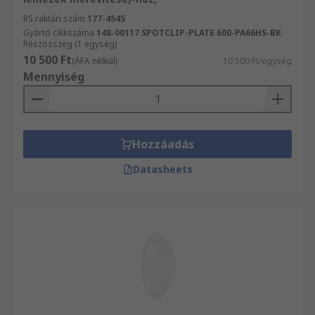
RS raktári szám
177-4545
Gyártó cikkszáma
148-00117 SPOTCLIP-PLATE 600-PA66HS-BK
Részösszeg (1 egység)
10 500 Ft
(ÁFA nélkül)
10 500 Ft/egység
Mennyiség
Hozzáadás
Datasheets