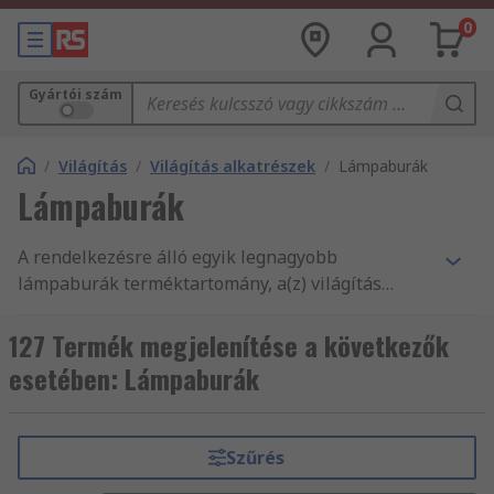
0
Gyártói szám
/
Világítás
/
Világítás alkatrészek
/
Lámpaburák
Lámpaburák
A rendelkezésre álló egyik legnagyobb
lámpaburák terméktartomány, a(z) világítás
alkatrészek, illetve tartozékok ezreinek másnapi
kiszállítása, és termékeink, valamint
127 Termék megjelenítése a következők
szolgáltatásaink magas minősége mind indok
esetében: Lámpaburák
arra, hogy vevőink világszerte 160 országból
vásárolnak online az RS-től.
Szűrés