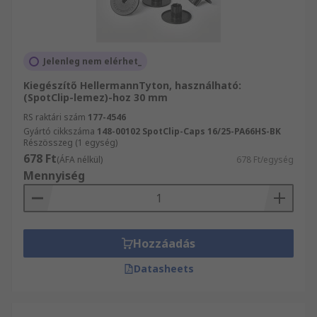
Jelenleg nem elérhet_
Kiegészítő HellermannTyton, használható:
(SpotClip-lemez)-hoz 30 mm
RS raktári szám
177-4546
Gyártó cikkszáma
148-00102 SpotClip-Caps 16/25-PA66HS-BK
Részösszeg (1 egység)
678 Ft
(ÁFA nélkül)
678 Ft/egység
Mennyiség
Hozzáadás
Datasheets