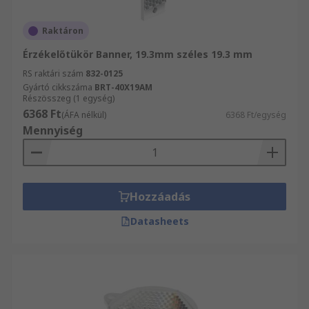
Raktáron
Érzékelőtükör Banner, 19.3mm széles 19.3 mm
RS raktári szám
832-0125
Gyártó cikkszáma
BRT-40X19AM
Részösszeg (1 egység)
6368 Ft
(ÁFA nélkül)
6368 Ft/egység
Mennyiség
Hozzáadás
Datasheets