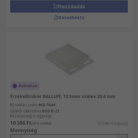
Hozzáadás
Datasheets
Raktáron
Érzékelőtükör BALLUFF, 12.5mm széles 20.6 mm
RS raktári szám
902-7644
Gyártó cikkszáma
BOS R-22
Részösszeg (1 egység)
10 586 Ft
(ÁFA nélkül)
10 586 Ft/egység
Mennyiség