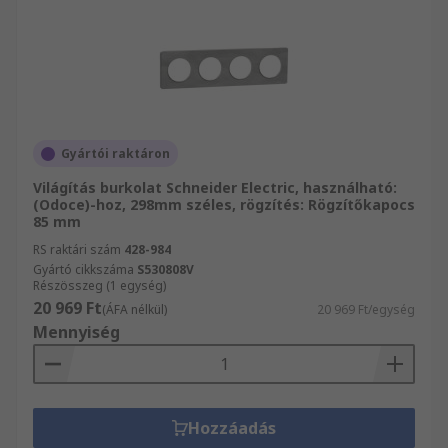
Gyártói raktáron
Világítás burkolat Schneider Electric, használható:
(Odoce)-hoz, 298mm széles, rögzítés: Rögzítőkapocs
85 mm
RS raktári szám
428-984
Gyártó cikkszáma
S530808V
Részösszeg (1 egység)
20 969 Ft
(ÁFA nélkül)
20 969 Ft/egység
Mennyiség
Hozzáadás