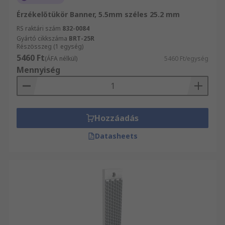
Érzékelőtükör Banner, 5.5mm széles 25.2 mm
RS raktári szám
832-0084
Gyártó cikkszáma
BRT-25R
Részösszeg (1 egység)
5460 Ft
(ÁFA nélkül)
5460 Ft/egység
Mennyiség
Hozzáadás
Datasheets