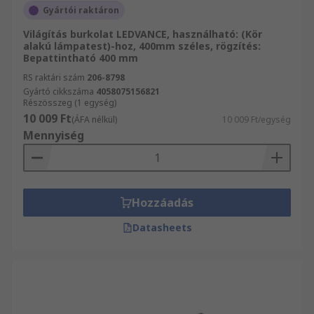
Gyártói raktáron
Világítás burkolat LEDVANCE, használható: (Kör
alakú lámpatest)-hoz, 400mm széles, rögzítés:
Bepattintható 400 mm
RS raktári szám
206-8798
Gyártó cikkszáma
4058075156821
Részösszeg (1 egység)
10 009 Ft
(ÁFA nélkül)
10 009 Ft/egység
Mennyiség
Hozzáadás
Datasheets