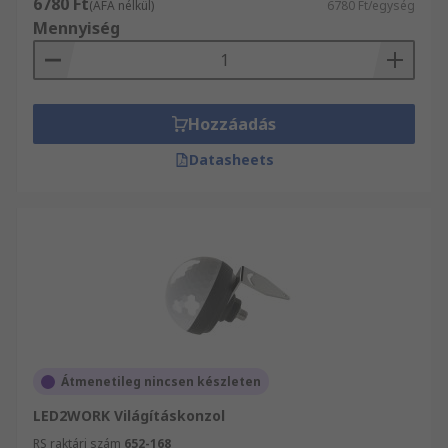
6780 Ft
(ÁFA nélkül)
6780 Ft/egység
Mennyiség
Hozzáadás
Datasheets
Átmenetileg nincsen készleten
LED2WORK Világításkonzol
RS raktári szám
652-168