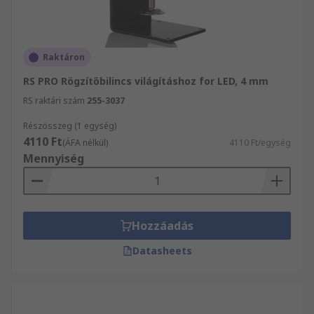
Raktáron
RS PRO Rögzítőbilincs világításhoz for LED, 4 mm
RS raktári szám
255-3037
Részösszeg (1 egység)
4110 Ft
(ÁFA nélkül)
4110 Ft/egység
Mennyiség
Hozzáadás
Datasheets