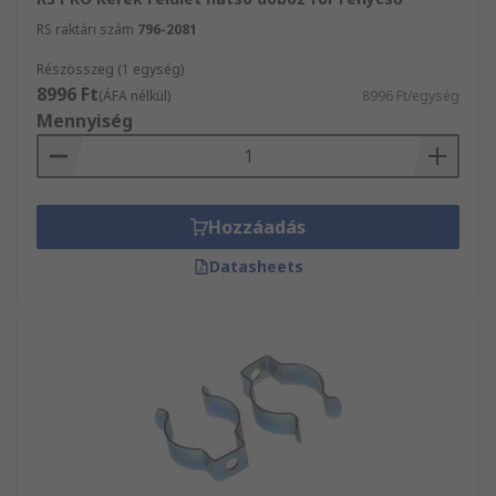
RS raktári szám
796-2081
Részösszeg (1 egység)
8996 Ft
(ÁFA nélkül)
8996 Ft/egység
Mennyiség
Hozzáadás
Datasheets