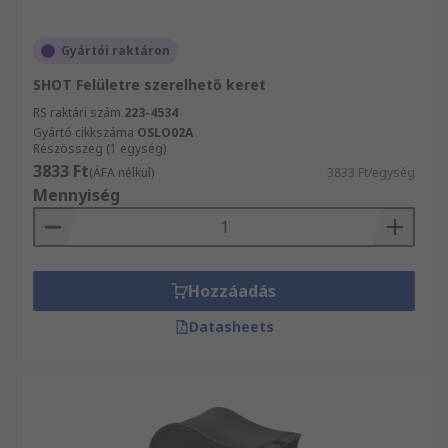
Gyártói raktáron
SHOT Felületre szerelhető keret
RS raktári szám
223-4534
Gyártó cikkszáma
OSLO02A
Részösszeg (1 egység)
3833 Ft
(ÁFA nélkül)
3833 Ft/egység
Mennyiség
Hozzáadás
Datasheets