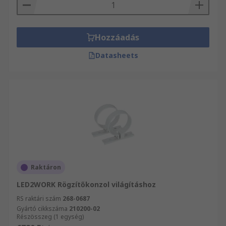
Hozzáadás
Datasheets
Raktáron
LED2WORK Rögzítőkonzol világításhoz
RS raktári szám
268-0687
Gyártó cikkszáma
210200-02
Részösszeg (1 egység)