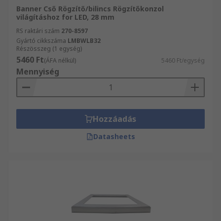
Banner Cső Rögzítő/bilincs Rögzítőkonzol
világításhoz for LED, 28 mm
RS raktári szám
270-8597
Gyártó cikkszáma
LMBWLB32
Részösszeg (1 egység)
5460 Ft
(ÁFA nélkül)
5460 Ft/egység
Mennyiség
Hozzáadás
Datasheets