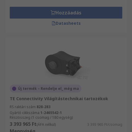
Hozzáadás
Datasheets
Új termék – Rendelje el_ még ma
TE Connectivity Világítástechnikai tartozékok
RS raktári szám
828-283
Gyártó cikkszáma
1-2465542-1
Részösszeg (1 csomag / 180 egység)
3 393 965 Ft
(ÁFA nélkül)
3 393 965 Ft/csomag
Mennyiség