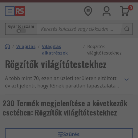
0
Gyártói szám
/
Világítás
/
Világítás
/
Rögzítők
alkatrészek
világítótestekhez
Rögzítők világítótestekhez
A több mint 70, ezen az üzleti területen eltöltött
év azt jelenti, hogy RSnek páratlan tapasztalata
van a vállalkozások nélkülözhetetlen állványok
világítótestekhez alkatrészekkel, illetve
230 Termék megjelenítése a következők
tartozékokkal történő ellátásában. Világszerte
esetében: Rögzítők világítótestekhez
segítjük a mérnökök munkáját, a(z) állványok
világítótestekhez és másvilágítástechnikai
alkatrészek és tartozékok termékek
Szűrés
fogalmazásával, több mint 160 ország vásárlói