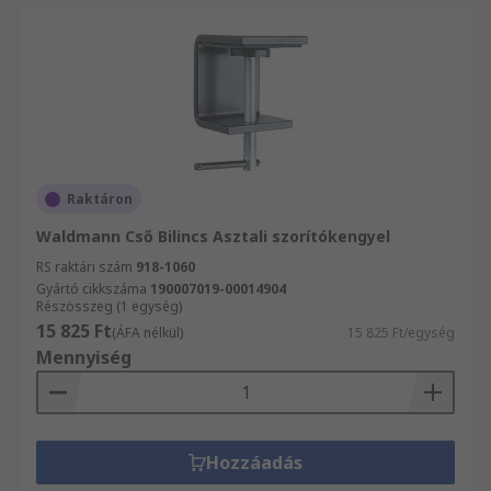
Raktáron
Waldmann Cső Bilincs Asztali szorítókengyel
RS raktári szám
918-1060
Gyártó cikkszáma
190007019-00014904
Részösszeg (1 egység)
15 825 Ft
(ÁFA nélkül)
15 825 Ft/egység
Mennyiség
Hozzáadás