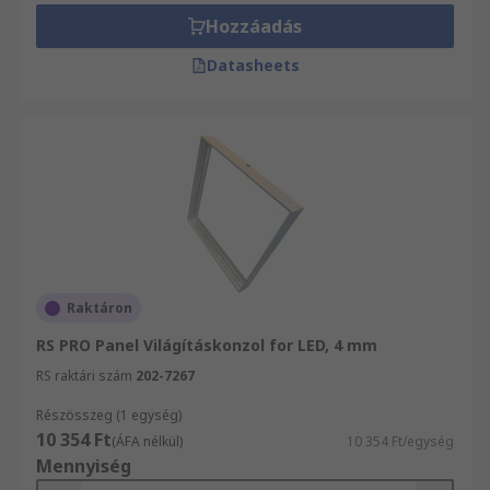
Hozzáadás
Datasheets
Raktáron
RS PRO Panel Világításkonzol for LED, 4 mm
RS raktári szám
202-7267
Részösszeg (1 egység)
10 354 Ft
(ÁFA nélkül)
10 354 Ft/egység
Mennyiség