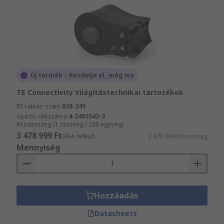
Új termék – Rendelje el_ még ma
TE Connectivity Világítástechnikai tartozékok
RS raktári szám
828-249
Gyártó cikkszáma
4-2465542-3
Részösszeg (1 csomag / 240 egység)
3 478 999 Ft
(ÁFA nélkül)
3 478 999 Ft/csomag
Mennyiség
Hozzáadás
Datasheets