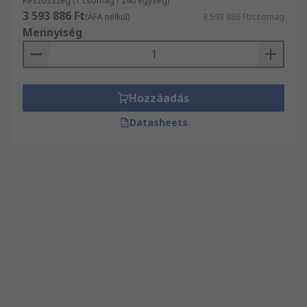
Részösszeg (1 csomag / 240 egység)
3 593 886 Ft
(ÁFA nélkül)
3 593 886 Ft/csomag
Mennyiség
Hozzáadás
Datasheets