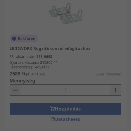
Raktáron
LED2WORK Rögzítőkonzol világításhoz
RS raktári szám
268-0693
Gyártó cikkszáma
210200-11
Részösszeg (1 egység)
2689 Ft
(ÁFA nélkül)
2689 Ft/egység
Mennyiség
Hozzáadás
Datasheets