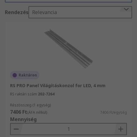
számára, akik mind tudják, hogy megbízhatnak
Rendezés
Relevancia
termékeink minőségében és remek
vevőszolgálatunkban, legyen az a világítótestek
áramellátását biztosító vezetékre szerelt
kapcsoló, vagy állványok világítótestekhez.
Raktáron
RS PRO Panel Világításkonzol for LED, 4 mm
RS raktári szám
202-7264
Részösszeg (1 egység)
7406 Ft
(ÁFA nélkül)
7406 Ft/egység
Mennyiség