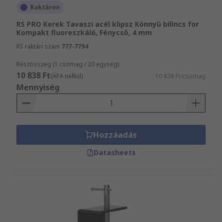
Raktáron
RS PRO Kerek Tavaszi acél klipsz Könnyű bilincs for
Kompakt fluoreszkáló, Fénycső, 4 mm
RS raktári szám
777-7794
Részösszeg (1 csomag / 20 egység)
10 838 Ft
(ÁFA nélkül)
10 838 Ft/csomag
Mennyiség
Hozzáadás
Datasheets