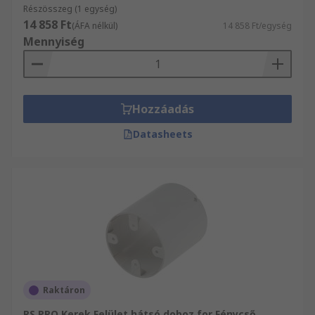
Részösszeg (1 egység)
14 858 Ft
(ÁFA nélkül)
14 858 Ft/egység
Mennyiség
Hozzáadás
Datasheets
Raktáron
RS PRO Kerek Felület hátsó doboz for Fénycső