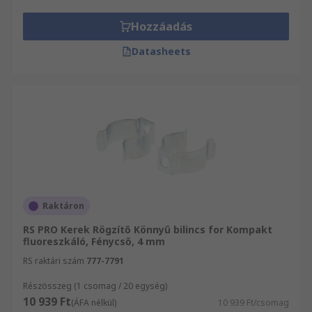
Hozzáadás
Datasheets
Raktáron
RS PRO Kerek Rögzítő Könnyű bilincs for Kompakt
fluoreszkáló, Fénycső, 4 mm
RS raktári szám
777-7791
Részösszeg (1 csomag / 20 egység)
10 939 Ft
(ÁFA nélkül)
10 939 Ft/csomag