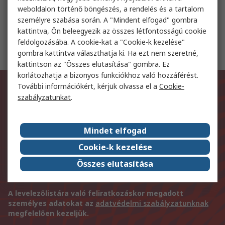
Hordozható ventilátorok
weboldalon történő böngészés, a rendelés és a tartalom
személyre szabása során. A "Mindent elfogad" gombra
kattintva, Ön beleegyezik az összes létfontosságú cookie
Koaxiális elosztók
feldolgozásába. A cookie-kat a "Cookie-k kezelése"
gombra kattintva választhatja ki. Ha ezt nem szeretné,
kattintson az "Összes elutasítása" gombra. Ez
korlátozhatja a bizonyos funkciókhoz való hozzáférést.
Értesüljön elsőként legújabb
További információkért, kérjük olvassa el a
Cookie-
szabályzatunkat
.
termékeinkről és
szolgáltatásainkról!
Mindet elfogad
E-mail cím
Cookie-k kezelése
Összes elutasítása
Feliratkozás
A levelezőlistára való feliratkozáskor megadott
személyes adatokat az
adatvédelmi szabályzatunknak
megfelelően kezeljük.