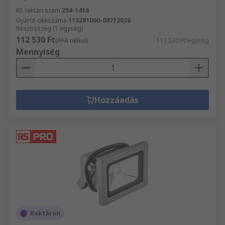
RS raktári szám
254-1416
Gyártó cikkszáma
113281000-00712026
Részösszeg (1 egység)
112 530 Ft
(ÁFA nélkül)
112 530 Ft/egység
Mennyiség
Hozzáadás
Raktáron