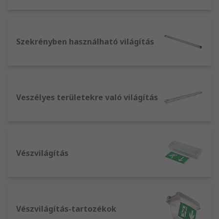
más épületben és szerkezetben.
Reflektorok - nagy teljesítményű lámpák,
amelyek nagy területeken, például
sportpályán vagy parkolóban is képesek
Szekrényben használható világítás
fényt kibocsátani.
Más típusú szerelvények is rendelkezésre állnak,
további részletekért tekintse meg teljes
kínálatunkat.
Veszélyes területekre való világítás
Vészvilágítás
Vészvilágítás-tartozékok