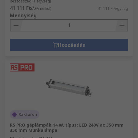
Részösszeg (1 egység)
41 111 Ft
(ÁFA nélkül)
41 111 Ft/egység
Mennyiség
Hozzáadás
Raktáron
RS PRO géplámpák 14 W, típus: LED 240V ac 350 mm
350 mm Munkalámpa