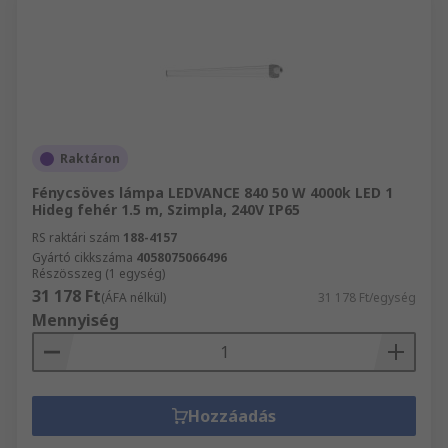
Raktáron
Fénycsöves lámpa LEDVANCE 840 50 W 4000k LED 1
Hideg fehér 1.5 m, Szimpla, 240V IP65
RS raktári szám
188-4157
Gyártó cikkszáma
4058075066496
Részösszeg (1 egység)
31 178 Ft
(ÁFA nélkül)
31 178 Ft/egység
Mennyiség
Hozzáadás