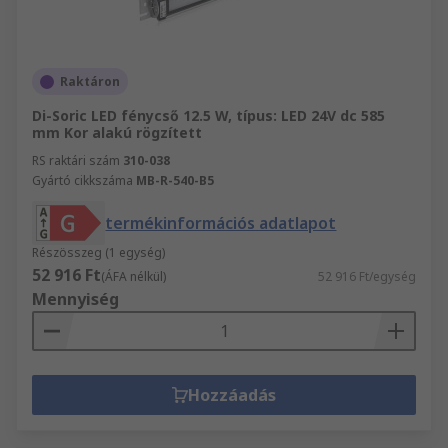
Raktáron
Di-Soric LED fénycső 12.5 W, típus: LED 24V dc 585
mm Kor alakú rögzített
RS raktári szám
310-038
Gyártó cikkszáma
MB-R-540-B5
termékinformációs adatlapot
Részösszeg (1 egység)
52 916 Ft
(ÁFA nélkül)
52 916 Ft/egység
Mennyiség
Hozzáadás