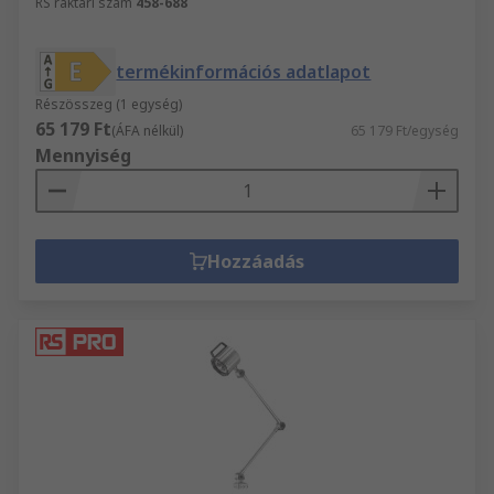
RS raktári szám
458-688
termékinformációs adatlapot
Részösszeg (1 egység)
65 179 Ft
(ÁFA nélkül)
65 179 Ft/egység
Mennyiség
Hozzáadás