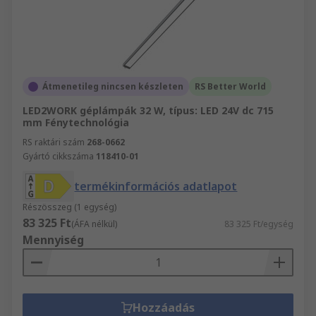
Átmenetileg nincsen készleten
RS Better World
LED2WORK géplámpák 32 W, típus: LED 24V dc 715
mm Fénytechnológia
RS raktári szám
268-0662
Gyártó cikkszáma
118410-01
termékinformációs adatlapot
Részösszeg (1 egység)
83 325 Ft
(ÁFA nélkül)
83 325 Ft/egység
Mennyiség
Hozzáadás