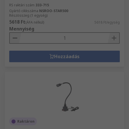
RS raktári szám
333-715
Gyártó cikkszáma
NSROO-STAR500
Részösszeg (1 egység)
5618 Ft
(ÁFA nélkül)
5618 Ft/egység
Mennyiség
Hozzáadás
Raktáron