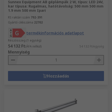
Sunnex Equipment AB géplámpák 2 W, típus: LED 24V,
kar típusa: Rugalmas, hatótávolság: 500 mm 500 mm
1.9 mm 500 mm Ipari
RS raktári szám
792-391
Gyártó cikkszáma
22702
termékinformációs adatlapot
Részösszeg (1 egység)
54 132 Ft
(ÁFA nélkül)
54 132 Ft/egység
Mennyiség
Hozzáadás