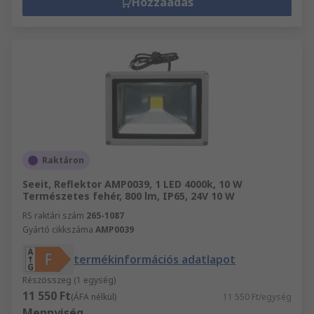
Hozzáadás
Raktáron
Seeit, Reflektor AMP0039, 1 LED 4000k, 10 W
Természetes fehér, 800 lm, IP65, 24V 10 W
RS raktári szám
265-1087
Gyártó cikkszáma
AMP0039
termékinformációs adatlapot
Részösszeg (1 egység)
11 550 Ft
(ÁFA nélkül)
11 550 Ft/egység
Mennyiség