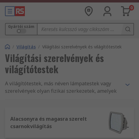
0
Gyártói szám
/
Világítás
/
Világítási szerelvények és világítótestek
Világítási szerelvények és
világítótestek
A világítótestek, más néven lámpatestek vagy
szerelvények olyan fizikai szerkezetek, amelyek
tartják a vz izzót és , és segít létrehozni a fényt,
azáltal, hogy lehetővé teszi az áram lámpába
történő bejutását. Akár raktárat, ipari területet,
Alacsonyra és magasra szerelt
irodai területet, vagy otthoni helyiségben szereli
csarnokvilágítás
fel ezeket, szükség lesz különböző típusú
szerelvényekre és lámpákra, hogy megoldást