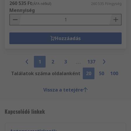
260 535 Ft
(ÁFA nélkül)
260 535 Ft/egység
Mennyiség
Hozzáadás
1
2
3
137
Találatok száma oldalanként
20
50
100
Vissza a tetejére
Kapcsolódó linkek