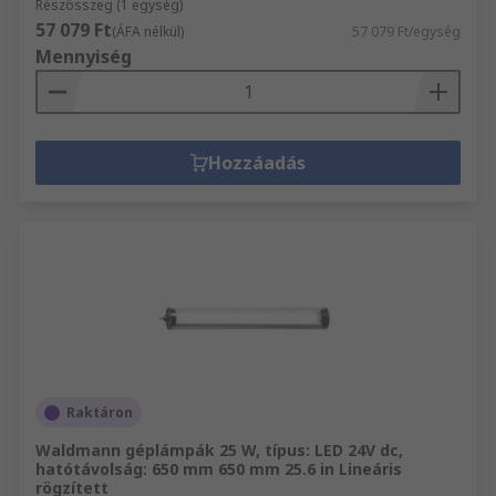
Részösszeg (1 egység)
57 079 Ft
(ÁFA nélkül)
57 079 Ft/egység
Mennyiség
Hozzáadás
Raktáron
Waldmann géplámpák 25 W, típus: LED 24V dc,
hatótávolság: 650 mm 650 mm 25.6 in Lineáris
rögzített