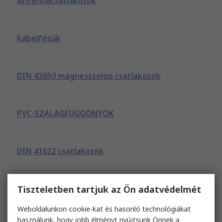
Antennacsatlakozók
Kábelfésűk
DIN 43650 mágnesszelep csatlakozók
PVC-SZALAGFÜGGÖNYÖK
DIN 41622 csatlakozók
D-Sub csatlakozóburkolatok
Tiszteletben tartjuk az Ön adatvédelmét
Weboldalunkon cookie-kat és hasonló technológiákat
használunk, hogy jobb élményt nyújtsunk Önnek a