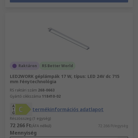
Raktáron
RS Better World
LED2WORK géplámpák 17 W, típus: LED 24V dc 715
mm Fénytechnológia
RS raktári szám
268-0663
Gyártó cikkszáma
118410-02
termékinformációs adatlapot
Részösszeg (1 egység)
72 266 Ft
(ÁFA nélkül)
72 266 Ft/egység
Mennyiség