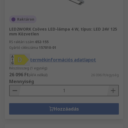
Raktáron
LED2WORK Csöves LED-lámpa 4 W, típus: LED 24V 125
mm Közvetlen
RS raktári szám
652-155
Gyártó cikkszáma
157010-01
termékinformációs adatlapot
Részösszeg (1 egység)
26 096 Ft
(ÁFA nélkül)
26 096 Ft/egység
Mennyiség
Hozzáadás