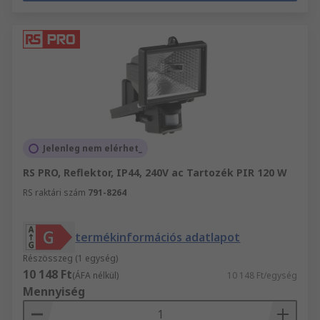
Jelenleg nem elérhet_
RS PRO, Reflektor, IP44, 240V ac Tartozék PIR 120 W
RS raktári szám
791-8264
termékinformációs adatlapot
Részösszeg (1 egység)
10 148 Ft
(ÁFA nélkül)
10 148 Ft/egység
Mennyiség