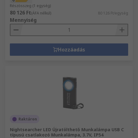
Részösszeg (1 egység)
80 126 Ft
(ÁFA nélkül)
80 126 Ft/egység
Mennyiség
Hozzáadás
Raktáron
Nightsearcher LED Újratölthető Munkalámpa USB C
típusú csatlakozó Munkalámpa, 3.7V, IP54