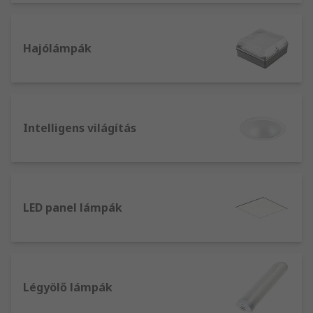
típusok közül:
Gépellenőrző lámpák - gyakran használják
Hajólámpák
műhelyekben és garázsokban,
megkönnyítik a munka ellenőrzését és a
problémák azonosítását. Halogén, kompakt
fénycsöves, LED-es és egyéb opciók állnak
rendelkezésre különböző szerelési
Intelligens világítás
stílusokkal, valamint hordozható
lehetőségekkel.
Lefelé világító lámpák – általában kerek
vagy négyzet alakú, és a mennyezetbe van
LED panel lámpák
besüllyesztve. Azonban egyes esetekben,
ezek ehelyett a mennyezetre is
felszerelhető.
alacsony rekeszes – nagy intenzitású
lámpák tartására alkalmas négyszögletes
Légyölő lámpák
vagy négyzet alakú dobozok. Ezeket