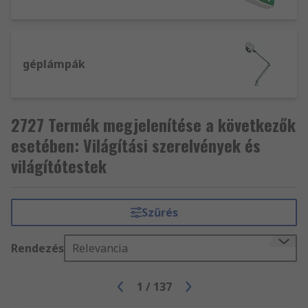
géplámpák
2727 Termék megjelenítése a következők
esetében: Világítási szerelvények és
világítótestek
Szűrés
Rendezés
Relevancia
1
/
137