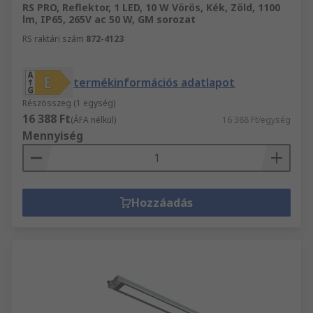
RS PRO, Reflektor, 1 LED, 10 W Vörös, Kék, Zöld, 1100
lm, IP65, 265V ac 50 W, GM sorozat
RS raktári szám
872-4123
termékinformációs adatlapot
Részösszeg (1 egység)
16 388 Ft
(ÁFA nélkül)
16 388 Ft/egység
Mennyiség
Hozzáadás