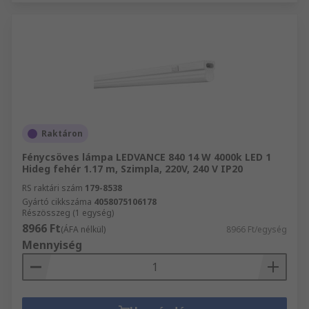
Raktáron
Fénycsöves lámpa LEDVANCE 840 14 W 4000k LED 1
Hideg fehér 1.17 m, Szimpla, 220V, 240 V IP20
RS raktári szám
179-8538
Gyártó cikkszáma
4058075106178
Részösszeg (1 egység)
8966 Ft
(ÁFA nélkül)
8966 Ft/egység
Mennyiség