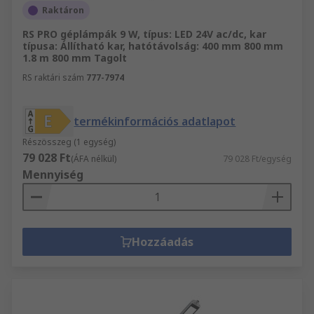
Raktáron
RS PRO géplámpák 9 W, típus: LED 24V ac/dc, kar
típusa: Állítható kar, hatótávolság: 400 mm 800 mm
1.8 m 800 mm Tagolt
RS raktári szám
777-7974
termékinformációs adatlapot
Részösszeg (1 egység)
79 028 Ft
(ÁFA nélkül)
79 028 Ft/egység
Mennyiség
Hozzáadás