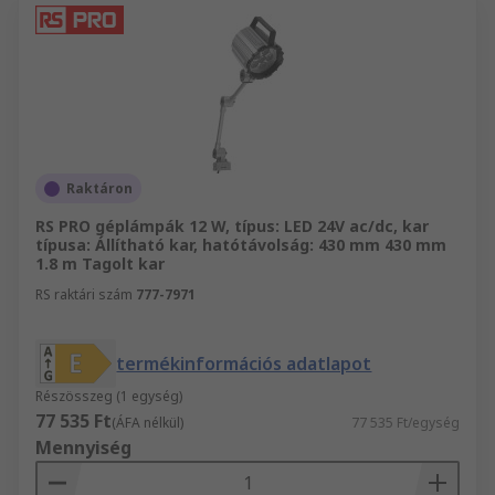
Raktáron
RS PRO géplámpák 12 W, típus: LED 24V ac/dc, kar
típusa: Állítható kar, hatótávolság: 430 mm 430 mm
1.8 m Tagolt kar
RS raktári szám
777-7971
termékinformációs adatlapot
Részösszeg (1 egység)
77 535 Ft
(ÁFA nélkül)
77 535 Ft/egység
Mennyiség