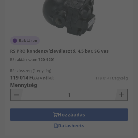
Raktáron
RS PRO kondenzvízleválasztó, 4.5 bar, SG vas
RS raktári szám
720-9201
Részösszeg (1 egység)
119 014 Ft
(ÁFA nélkül)
119 014 Ft/egység
Mennyiség
Hozzáadás
Datasheets