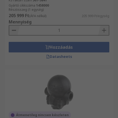
RS raktári szám
507-5841
Gyártó cikkszáma
1458000
Részösszeg (1 egység)
205 999 Ft
(ÁFA nélkül)
205 999 Ft/egység
Mennyiség
Hozzáadás
Datasheets
Átmenetileg nincsen készleten