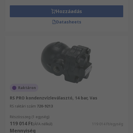
választékából válogathat és megtekintheti a
termékekhez tartozó műszaki adatokat. Összesen
Hozzáadás
több mint 100 000 műszaki dokumentummal
Datasheets
rendelkezünk és ezzel szeretnénk ügyfeleinket
támogatni a megfelelő termékek
kiválasztásában.
Raktáron
RS PRO kondenzvízleválasztó, 14 bar, Vas
RS raktári szám
720-9213
Részösszeg (1 egység)
119 014 Ft
(ÁFA nélkül)
119 014 Ft/egység
Mennyiség