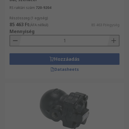
RS raktári szám
720-9204
Részösszeg (1 egység)
85 463 Ft
(ÁFA nélkül)
85 463 Ft/egység
Mennyiség
Hozzáadás
Datasheets