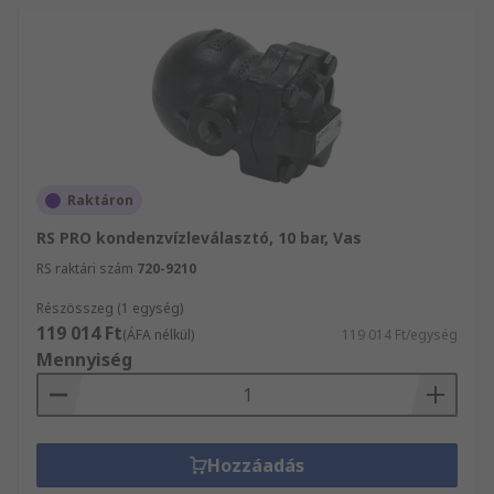
Raktáron
RS PRO kondenzvízleválasztó, 10 bar, Vas
RS raktári szám
720-9210
Részösszeg (1 egység)
119 014 Ft
(ÁFA nélkül)
119 014 Ft/egység
Mennyiség
Hozzáadás