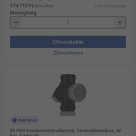
174 113 Ft
(ÁFA nélkül)
174 113 Ft/egység
Mennyiség
Hozzáadás
Datasheets
Raktáron
RS PRO kondenzvízleválasztó, Termodinamikus, 42
bar, Szénacél