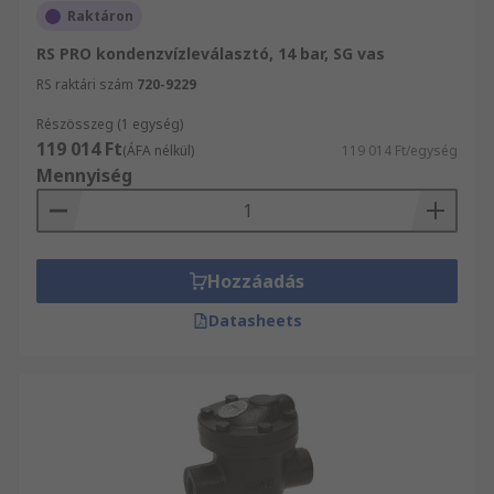
Raktáron
RS PRO kondenzvízleválasztó, 14 bar, SG vas
RS raktári szám
720-9229
Részösszeg (1 egység)
119 014 Ft
(ÁFA nélkül)
119 014 Ft/egység
Mennyiség
Hozzáadás
Datasheets