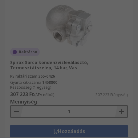
Raktáron
Spirax Sarco kondenzvízleválasztó,
Termosztátszelep, 14 bar, Vas
RS raktári szám
365-6426
Gyártó cikkszáma
1458800
Részösszeg (1 egység)
307 223 Ft
(ÁFA nélkül)
307 223 Ft/egység
Mennyiség
Hozzáadás