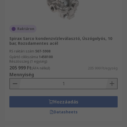
Raktáron
Spirax Sarco kondenzvízleválasztó, Úszógolyós, 10
bar, Rozsdamentes acél
RS raktári szám
507-5908
Gyártó cikkszáma
1458100
Részösszeg (1 egység)
205 999 Ft
(ÁFA nélkül)
205 999 Ft/egység
Mennyiség
Hozzáadás
Datasheets