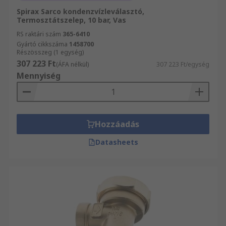
Spirax Sarco kondenzvízleválasztó,
Termosztátszelep, 10 bar, Vas
RS raktári szám
365-6410
Gyártó cikkszáma
1458700
Részösszeg (1 egység)
307 223 Ft
(ÁFA nélkül)
307 223 Ft/egység
Mennyiség
Hozzáadás
Datasheets