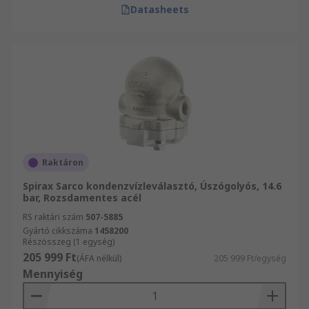
Datasheets
Raktáron
Spirax Sarco kondenzvízleválasztó, Úszógolyós, 14.6
bar, Rozsdamentes acél
RS raktári szám
507-5885
Gyártó cikkszáma
1458200
Részösszeg (1 egység)
205 999 Ft
(ÁFA nélkül)
205 999 Ft/egység
Mennyiség