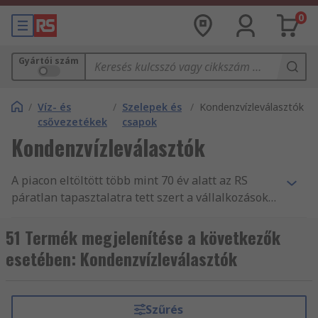
0
Gyártói szám
/
Víz- és
/
Szelepek és
/
Kondenzvízleválasztók
csővezetékek
csapok
Kondenzvízleválasztók
A piacon eltöltött több mint 70 év alatt az RS
páratlan tapasztalatra tett szert a vállalkozások
nélkülözhetetlen alkatrész- és
tartozékellátásában, mint Víz- és csővezetékek
51 Termék megjelenítése a következők
forgalmazásában. Világszerte támogatjuk a
esetében: Kondenzvízleválasztók
mérnököket Kondenzvízleválasztók és más
Szelepek és csapok fogalmazásával, több mint
160 ország vásárlói számára, akik mind tudják,
Szűrés
hogy megbízhatnak termékeink minőségében és