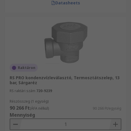
Datasheets
Raktáron
RS PRO kondenzvízleválasztó, Termosztátszelep, 13
bar, Sárgaréz
RS raktári szám
720-9239
Részösszeg (1 egység)
90 266 Ft
(ÁFA nélkül)
90 266 Ft/egység
Mennyiség