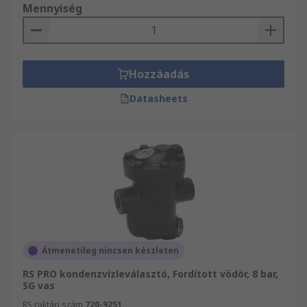
Mennyiség
Hozzáadás
Datasheets
Átmenetileg nincsen készleten
RS PRO kondenzvízleválasztó, Fordított vödör, 8 bar,
SG vas
RS raktári szám
720-9251