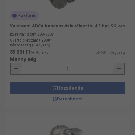
Raktáron
Valsteam ADCA kondenzvízleválasztó, 4.5 bar, SG vas
RS raktári szám
799-8897
Gyártó cikkszáma
29001
Részösszeg (1 egység)
89 681 Ft
(ÁFA nélkül)
89 681 Ft/egység
Mennyiség
Hozzáadás
Datasheets