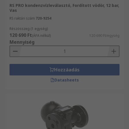
RS PRO kondenzvízleválasztó, Fordított vödör, 12 bar,
Vas
RS raktári szám
720-9254
Részösszeg (1 egység)
120 690 Ft
(ÁFA nélkül)
120 690 Ft/egység
Mennyiség
Hozzáadás
Datasheets