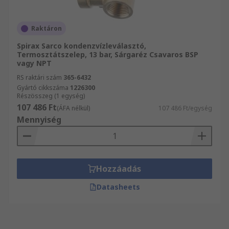
Raktáron
Spirax Sarco kondenzvízleválasztó,
Termosztátszelep, 13 bar, Sárgaréz Csavaros BSP
vagy NPT
RS raktári szám
365-6432
Gyártó cikkszáma
1226300
Részösszeg (1 egység)
107 486 Ft
(ÁFA nélkül)
107 486 Ft/egység
Mennyiség
Hozzáadás
Datasheets