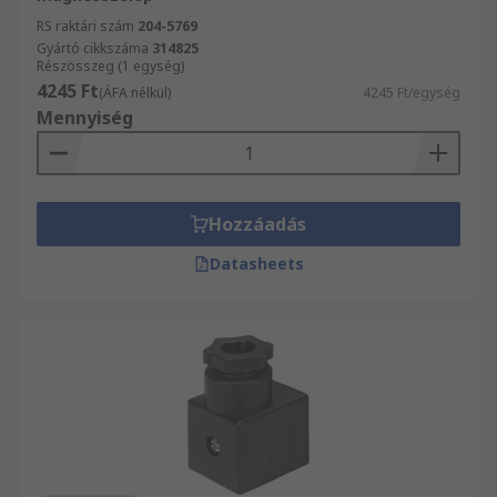
RS raktári szám
204-5769
Gyártó cikkszáma
314825
Részösszeg (1 egység)
4245 Ft
(ÁFA nélkül)
4245 Ft/egység
Mennyiség
Hozzáadás
Datasheets