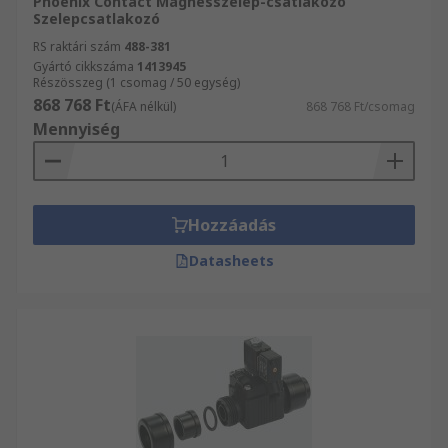
Phoenix Contact Mágnesszelep-csatlakozó
Szelepcsatlakozó
RS raktári szám
488-381
Gyártó cikkszáma
1413945
Részösszeg (1 csomag / 50 egység)
868 768 Ft
(ÁFA nélkül)
868 768 Ft/csomag
Mennyiség
Hozzáadás
Datasheets