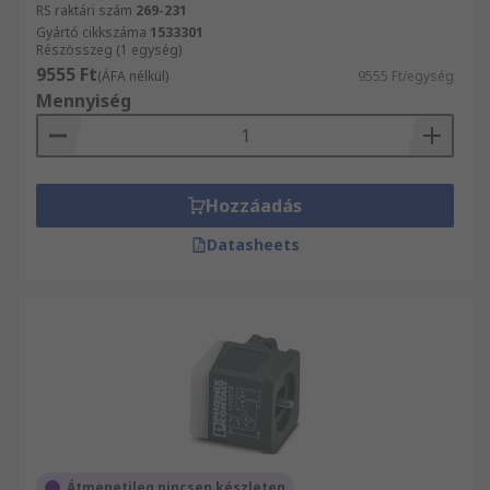
RS raktári szám
269-231
Gyártó cikkszáma
1533301
Részösszeg (1 egység)
9555 Ft
(ÁFA nélkül)
9555 Ft/egység
Mennyiség
Hozzáadás
Datasheets
Átmenetileg nincsen készleten