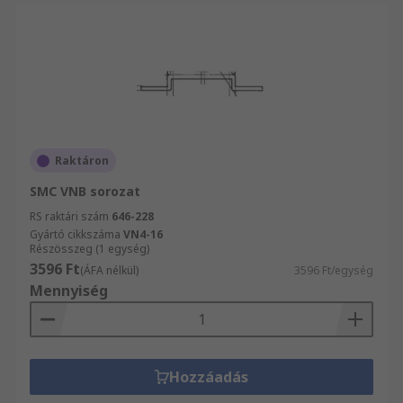
Raktáron
SMC VNB sorozat
RS raktári szám
646-228
Gyártó cikkszáma
VN4-16
Részösszeg (1 egység)
3596 Ft
(ÁFA nélkül)
3596 Ft/egység
Mennyiség
Hozzáadás