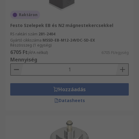
Raktáron
Festo Szelepek EB és N2 mágnestekercsekkel
RS raktári szám
281-2404
Gyártó cikkszáma
MSSD-EB-M12-24VDC-SD-EX
Részösszeg (1 egység)
6705 Ft
(ÁFA nélkül)
6705 Ft/egység
Mennyiség
Hozzáadás
Datasheets