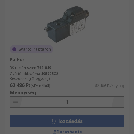
Gyártói raktáron
Parker
RS raktári szám
712-049
Gyártó cikkszáma
495905C2
Részösszeg (1 egység)
62 486 Ft
(ÁFA nélkül)
62 486 Ft/egység
Mennyiség
Hozzáadás
Datasheets