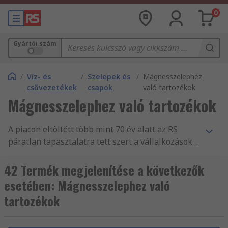
0
Gyártói szám
/
Víz- és
/
Szelepek és
/
Mágnesszelephez
csővezetékek
csapok
való tartozékok
Mágnesszelephez való tartozékok
A piacon eltöltött több mint 70 év alatt az RS
páratlan tapasztalatra tett szert a vállalkozások
nélkülözhetetlen alkatrész- és
tartozékellátásában, mint Víz- és csővezetékek
42 Termék megjelenítése a következők
forgalmazásában. Világszerte támogatjuk a
esetében: Mágnesszelephez való
mérnököket Mágnesszelep adapterek és tartók
tartozékok
és más Szelepek és csapok fogalmazásával, több
mint 160 ország vásárlói számára, akik mind
tudják, hogy megbízhatnak termékeink