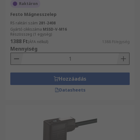
Raktáron
Festo Mágnesszelep
RS raktári szám
281-2408
Gyártó cikkszáma
MSSD-V-M16
Részösszeg (1 egység)
1388 Ft
(ÁFA nélkül)
1388 Ft/egység
Mennyiség
Hozzáadás
Datasheets