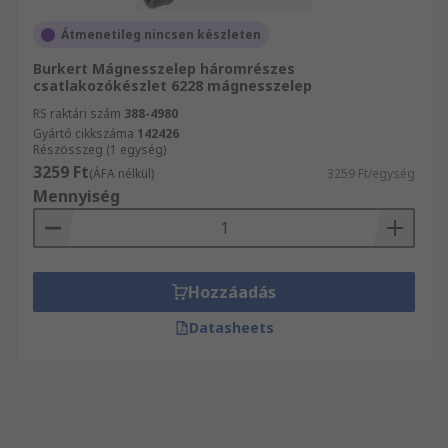
Átmenetileg nincsen készleten
Burkert Mágnesszelep háromrészes
csatlakozókészlet 6228 mágnesszelep
RS raktári szám
388-4980
Gyártó cikkszáma
142426
Részösszeg (1 egység)
3259 Ft
(ÁFA nélkül)
3259 Ft/egység
Mennyiség
Hozzáadás
Datasheets