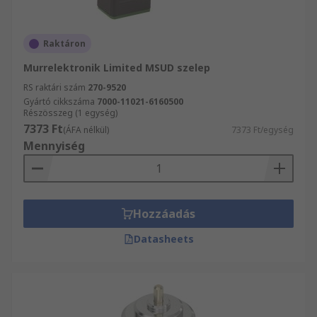
Raktáron
Murrelektronik Limited MSUD szelep
RS raktári szám
270-9520
Gyártó cikkszáma
7000-11021-6160500
Részösszeg (1 egység)
7373 Ft
(ÁFA nélkül)
7373 Ft/egység
Mennyiség
Hozzáadás
Datasheets