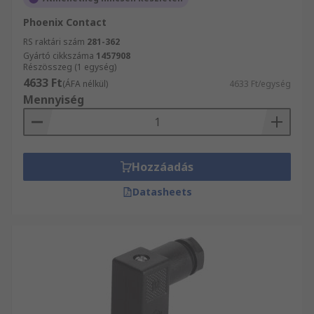
Phoenix Contact
RS raktári szám
281-362
Gyártó cikkszáma
1457908
Részösszeg (1 egység)
4633 Ft
(ÁFA nélkül)
4633 Ft/egység
Mennyiség
Hozzáadás
Datasheets