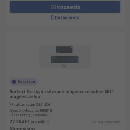
Hozzáadás
Datasheets
Raktáron
Burkert 5 irányú csőcsonk mágnesszelephez 6011
mágnesszelep
RS raktári szám
244-424
Gyártó cikkszáma
005315
Részösszeg (1 egység)
22 264 Ft
(ÁFA nélkül)
22 264 Ft/egység
Mennyiség