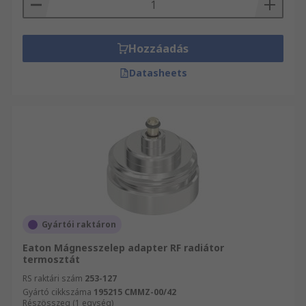
Hozzáadás
Datasheets
Gyártói raktáron
Eaton Mágnesszelep adapter RF radiátor
termosztát
RS raktári szám
253-127
Gyártó cikkszáma
195215 CMMZ-00/42
Részösszeg (1 egység)