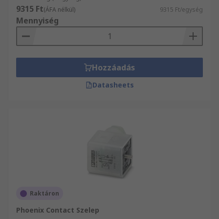
9315 Ft
(ÁFA nélkül)
9315 Ft/egység
Mennyiség
Hozzáadás
Datasheets
Raktáron
Phoenix Contact Szelep