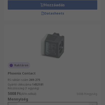
Hozzáadás
Datasheets
Raktáron
Phoenix Contact
RS raktári szám
269-275
Gyártó cikkszáma
1452181
Részösszeg (1 egység)
5008 Ft
(ÁFA nélkül)
5008 Ft/egység
Mennyiség