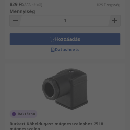
829 Ft
(ÁFA nélkül)
829 Ft/egység
Mennyiség
Hozzáadás
Datasheets
Raktáron
Burkert Kábeldugasz mágnesszelephez 2518
mágnesszelep