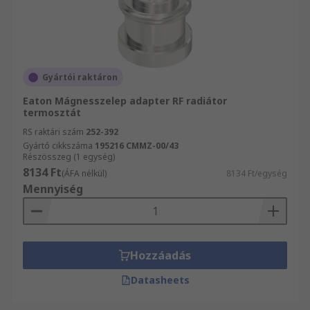
Gyártói raktáron
Eaton Mágnesszelep adapter RF radiátor
termosztát
RS raktári szám
252-392
Gyártó cikkszáma
195216 CMMZ-00/43
Részösszeg (1 egység)
8134 Ft
(ÁFA nélkül)
8134 Ft/egység
Mennyiség
Hozzáadás
Datasheets