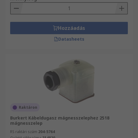
Hozzáadás
Datasheets
Raktáron
Burkert Kábeldugasz mágnesszelephez 2518
mágnesszelep
RS raktári szám
204-5764
Gyártó cikkszáma
314820