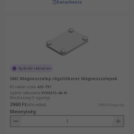
Datasheets
Gyártói raktáron
SMC Mágnesszelep rögzítőkeret Mágnesszelepek
RS raktári szám
425-797
Gyártó cikkszáma
VVX021S-4A-N
Részösszeg (1 egység)
3960 Ft
(ÁFA nélkül)
3960 Ft/egység
Mennyiség