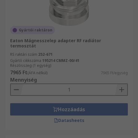
Gyártói raktáron
Eaton Mágnesszelep adapter RF radiátor
termosztát
RS raktári szám
252-671
Gyártó cikkszáma
195214 CMMZ-00/41
Részösszeg (1 egység)
7965 Ft
(ÁFA nélkül)
7965 Ft/egység
Mennyiség
Hozzáadás
Datasheets