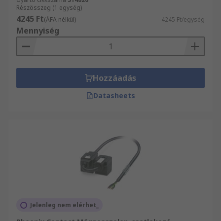
Részösszeg (1 egység)
4245 Ft
(ÁFA nélkül)
4245 Ft/egység
Mennyiség
Hozzáadás
Datasheets
Jelenleg nem elérhet_