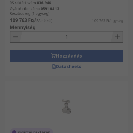
RS raktári szám
836-946
Gyártó cikkszáma
0591 04 13
Részösszeg (1 egység)
109 763 Ft
(ÁFA nélkül)
109 763 Ft/egység
Mennyiség
Hozzáadás
Datasheets
Gyártói raktáron