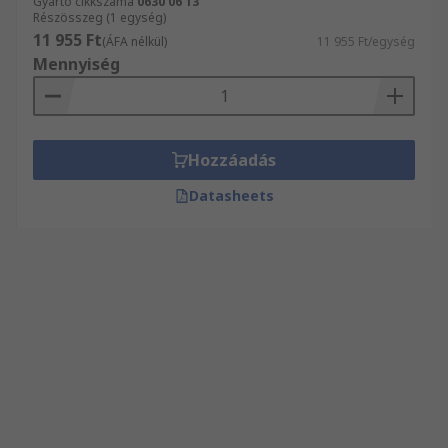
Gyártó cikkszáma
0630 06 13
Részösszeg (1 egység)
11 955 Ft
(ÁFA nélkül)
11 955 Ft/egység
Mennyiség
Hozzáadás
Datasheets