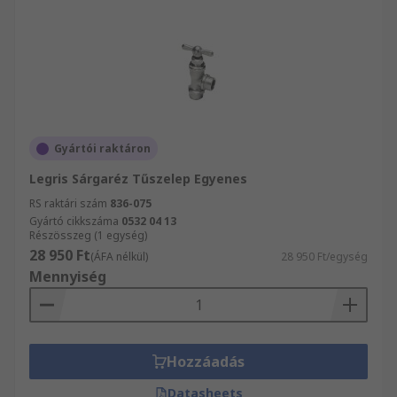
Gyártói raktáron
Legris Sárgaréz Tűszelep Egyenes
RS raktári szám
836-075
Gyártó cikkszáma
0532 04 13
Részösszeg (1 egység)
28 950 Ft
(ÁFA nélkül)
28 950 Ft/egység
Mennyiség
Hozzáadás
Datasheets