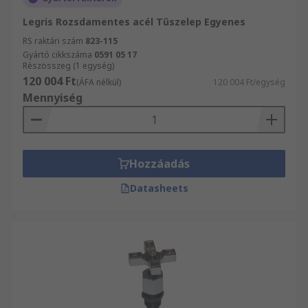
Legris Rozsdamentes acél Tűszelep Egyenes
RS raktári szám
823-115
Gyártó cikkszáma
0591 05 17
Részösszeg (1 egység)
120 004 Ft
(ÁFA nélkül)
120 004 Ft/egység
Mennyiség
Hozzáadás
Datasheets