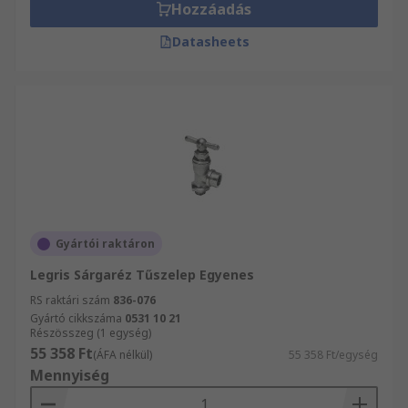
Hozzáadás
Datasheets
Gyártói raktáron
Legris Sárgaréz Tűszelep Egyenes
RS raktári szám
836-076
Gyártó cikkszáma
0531 10 21
Részösszeg (1 egység)
55 358 Ft
(ÁFA nélkül)
55 358 Ft/egység
Mennyiség