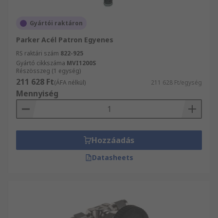
Gyártói raktáron
Parker Acél Patron Egyenes
RS raktári szám
822-925
Gyártó cikkszáma
MVI1200S
Részösszeg (1 egység)
211 628 Ft
(ÁFA nélkül)
211 628 Ft/egység
Mennyiség
Hozzáadás
Datasheets