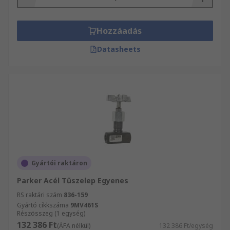
Hozzáadás
Datasheets
Gyártói raktáron
Parker Acél Tűszelep Egyenes
RS raktári szám
836-159
Gyártó cikkszáma
9MV461S
Részösszeg (1 egység)
132 386 Ft
(ÁFA nélkül)
132 386 Ft/egység