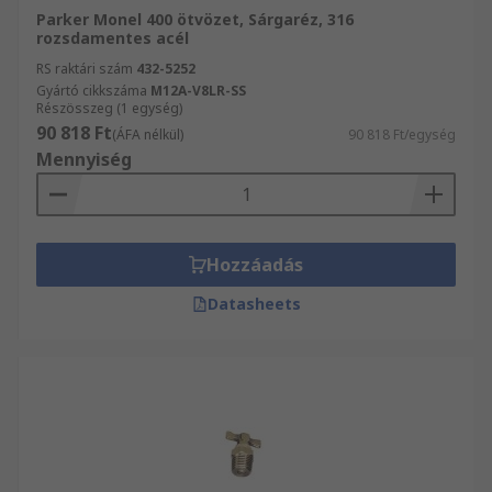
Parker Monel 400 ötvözet, Sárgaréz, 316
rozsdamentes acél
RS raktári szám
432-5252
Gyártó cikkszáma
M12A-V8LR-SS
Részösszeg (1 egység)
90 818 Ft
(ÁFA nélkül)
90 818 Ft/egység
Mennyiség
Hozzáadás
Datasheets