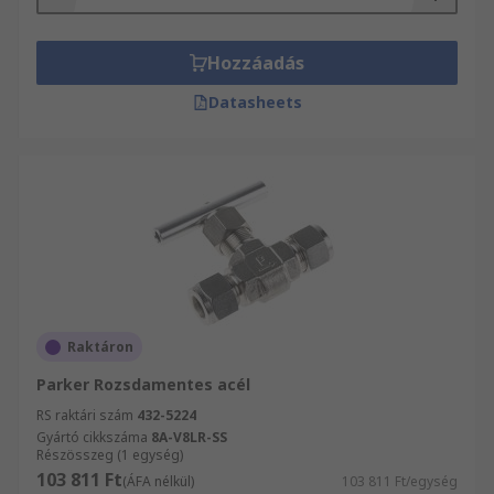
Hozzáadás
Datasheets
Raktáron
Parker Rozsdamentes acél
RS raktári szám
432-5224
Gyártó cikkszáma
8A-V8LR-SS
Részösszeg (1 egység)
103 811 Ft
(ÁFA nélkül)
103 811 Ft/egység