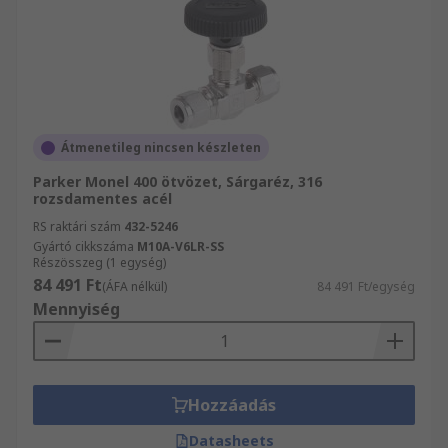
Átmenetileg nincsen készleten
Parker Monel 400 ötvözet, Sárgaréz, 316
rozsdamentes acél
RS raktári szám
432-5246
Gyártó cikkszáma
M10A-V6LR-SS
Részösszeg (1 egység)
84 491 Ft
(ÁFA nélkül)
84 491 Ft/egység
Mennyiség
Hozzáadás
Datasheets