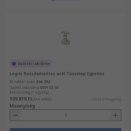
Gyártói raktáron
Legris Rozsdamentes acél Tűszelep Egyenes
RS raktári szám
836-292
Gyártó cikkszáma
0591 03 10
Részösszeg (1 egység)
109 819 Ft
(ÁFA nélkül)
109 819 Ft/egység
Mennyiség