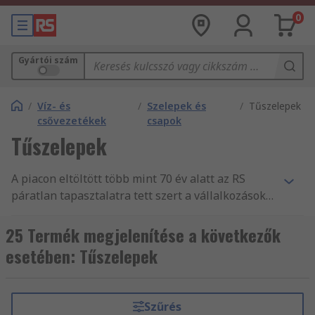
0
Gyártói szám
/
Víz- és
/
Szelepek és
/
Tűszelepek
csővezetékek
csapok
Tűszelepek
A piacon eltöltött több mint 70 év alatt az RS
páratlan tapasztalatra tett szert a vállalkozások
nélkülözhetetlen alkatrész- és
tartozékellátásában, mint Víz- és csővezetékek
25 Termék megjelenítése a következők
forgalmazásában. Világszerte támogatjuk a
esetében: Tűszelepek
mérnököket Tűszelepek és más Szelepek és
csapok fogalmazásával, több mint 160 ország
vásárlói számára, akik mind tudják, hogy
Szűrés
megbízhatnak termékeink minőségében és