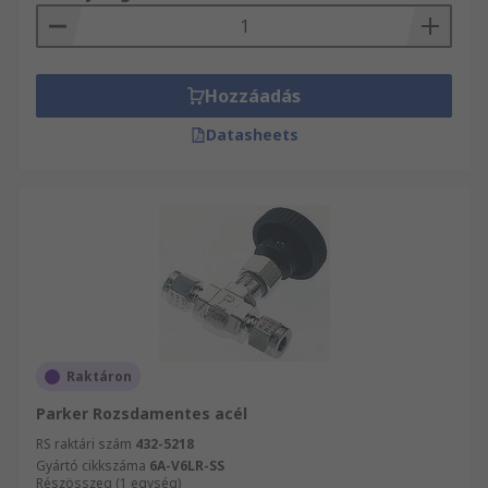
Hozzáadás
Datasheets
Raktáron
Parker Rozsdamentes acél
RS raktári szám
432-5218
Gyártó cikkszáma
6A-V6LR-SS
Részösszeg (1 egység)