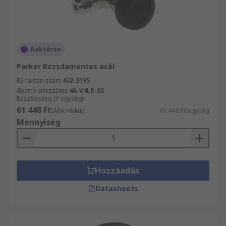
Raktáron
Parker Rozsdamentes acél
RS raktári szám
432-5195
Gyártó cikkszáma
4A-V4LR-SS
Részösszeg (1 egység)
61 448 Ft
(ÁFA nélkül)
61 448 Ft/egység
Mennyiség
Hozzáadás
Datasheets