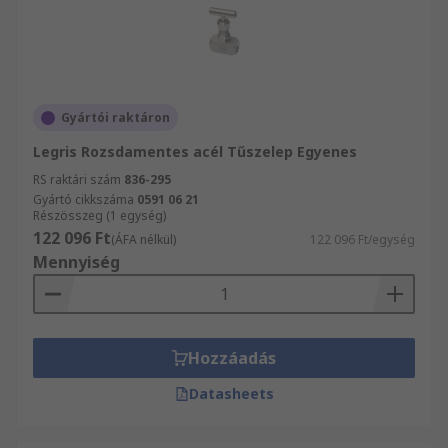
Gyártói raktáron
Legris Rozsdamentes acél Tűszelep Egyenes
RS raktári szám
836-295
Gyártó cikkszáma
0591 06 21
Részösszeg (1 egység)
122 096 Ft
(ÁFA nélkül)
122 096 Ft/egység
Mennyiség
Hozzáadás
Datasheets