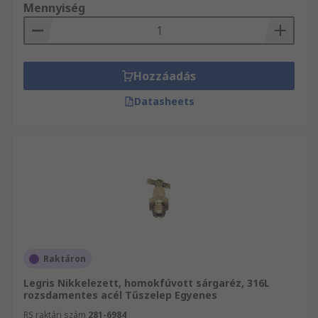
Mennyiség
Hozzáadás
Datasheets
Raktáron
Legris Nikkelezett, homokfúvott sárgaréz, 316L
rozsdamentes acél Tűszelep Egyenes
RS raktári szám
281-6984