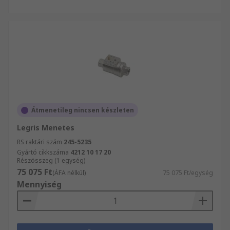
Átmenetileg nincsen készleten
Legris Menetes
RS raktári szám
245-5235
Gyártó cikkszáma
4212 10 17 20
Részösszeg (1 egység)
75 075 Ft
(ÁFA nélkül)
75 075 Ft/egység
Mennyiség