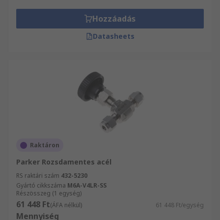
Segítőkész kollégáink örömmel állnak az Ön
rendelkezésére. Rendeljen Tűszelepek közül még
Hozzáadás
ma és profitáljon a másnapi kiszállításból! Akár
Datasheets
nagy tételben vásárol, vagy csupán egy-egy
árucikket rendel, mindenképpen részesülhet
másnapi szállítási szolgáltatásunkból. Biztosak
vagyunk abban, hogy termékkínálatunkban
megtalálja az igényeinek megfelelő termékeket.
Raktáron
Parker Rozsdamentes acél
RS raktári szám
432-5230
Gyártó cikkszáma
M6A-V4LR-SS
Részösszeg (1 egység)
61 448 Ft
(ÁFA nélkül)
61 448 Ft/egység
Mennyiség