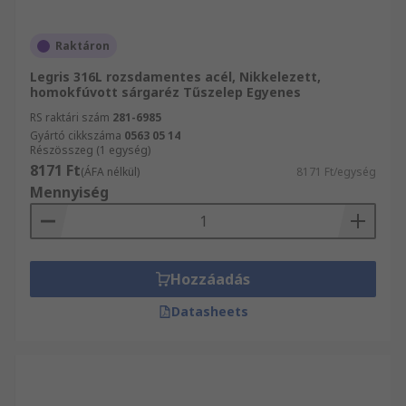
Raktáron
Legris 316L rozsdamentes acél, Nikkelezett,
homokfúvott sárgaréz Tűszelep Egyenes
RS raktári szám
281-6985
Gyártó cikkszáma
0563 05 14
Részösszeg (1 egység)
8171 Ft
(ÁFA nélkül)
8171 Ft/egység
Mennyiség
Hozzáadás
Datasheets