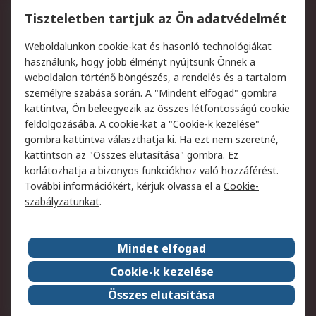
Regisztráció
Szállítás
Tiszteletben tartjuk az Ön adatvédelmét
Termékvisszaküldés
Ütemezett szállítás
Weboldalunkon cookie-kat és hasonló technológiákat
Szolgáltatások
használunk, hogy jobb élményt nyújtsunk Önnek a
weboldalon történő böngészés, a rendelés és a tartalom
Jogi
személyre szabása során. A "Mindent elfogad" gombra
kattintva, Ön beleegyezik az összes létfontosságú cookie
Adatvédelmi
Az RS értékesítési
feldolgozásába. A cookie-kat a "Cookie-k kezelése"
szabályzat
feltételei
gombra kattintva választhatja ki. Ha ezt nem szeretné,
Cookie szabályzat
Email biztonság
kattintson az "Összes elutasítása" gombra. Ez
Webhelyre vonatkozó
Weboldal felhasználói
korlátozhatja a bizonyos funkciókhoz való hozzáférést.
feltételek
szabályzata
További információkért, kérjük olvassa el a
Cookie-
szabályzatunkat
.
Rólunk
Mindet elfogad
Kapcsolat
Képviseletek
Rólunk
Vállalatcsoport
Cookie-k kezelése
Karrier
Díjak és elismerések
Összes elutasítása
ESG globális célok