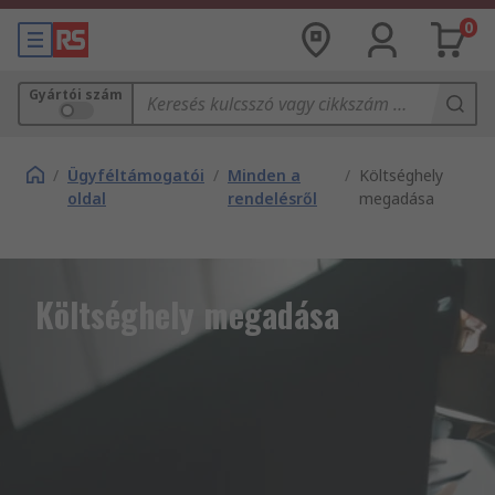
0
Gyártói szám
/
Ügyféltámogatói
/
Minden a
/
Költséghely
oldal
rendelésről
megadása
Költséghely megadása