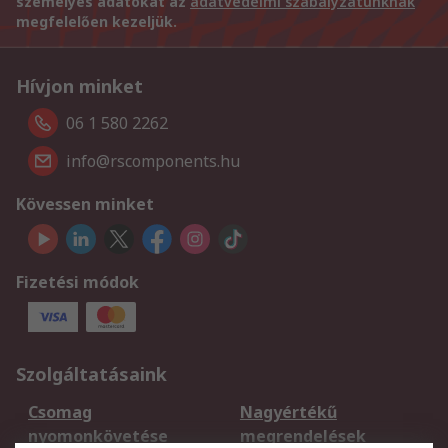
személyes adatokat az
adatvédelmi szabályzatunknak
megfelelően kezeljük.
Hívjon minket
06 1 580 2262
info@rscomponents.hu
Kövessen minket
Fizetési módok
Szolgáltatásaink
Csomag
Nagyértékű
nyomonkövetése
megrendelések