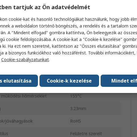
etben tartjuk az Ön adatvédelmét
7.21mm
kon cookie-kat és hasonló technológiákat használunk, hogy jobb él
i szabvány
AEC-Q200
nnek a weboldalon történő böngészés, a rendelés és a tartalom sz
án. A "Mindent elfogad" gombra kattintva, Ön beleegyezik az össze
s
Igen
gú cookie feldolgozásába. A cookie-kat a "Cookie-k kezelése" gombr
 egyenáramú ellenállás
8.45mΩ
a ki. Ha ezt nem szeretné, kattintson az "Összes elutasítása" gombra
ja a bizonyos funkciókhoz való hozzáférést. További információkért, 
dési hőmérséklet
-55°C
a
Cookie-szabályzatunkat
.
tástűrés
±20 %
s elutasítása
Cookie-k kezelése
Mindet el
IHLE2525
s működési hőmérséklet
155°C
g
3.23mm
ok/jóváhagyások
RoHS
tílus
Felületre szerelt