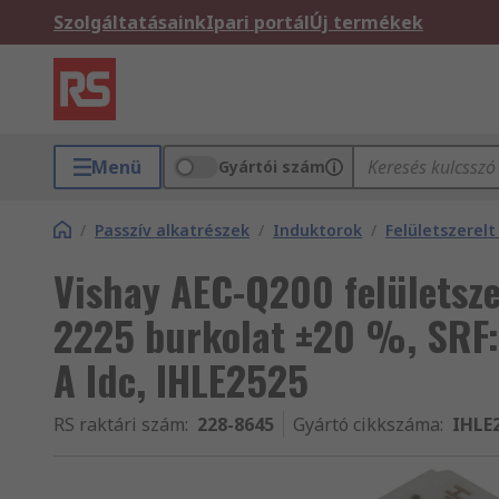
Szolgáltatásaink
Ipari portál
Új termékek
Menü
Gyártói szám
/
Passzív alkatrészek
/
Induktorok
/
Felületszerelt
Vishay AEC-Q200 felületszer
2225 burkolat ±20 %, SRF:
A Idc, IHLE2525
RS raktári szám
:
228-8645
Gyártó cikkszáma
:
IHLE