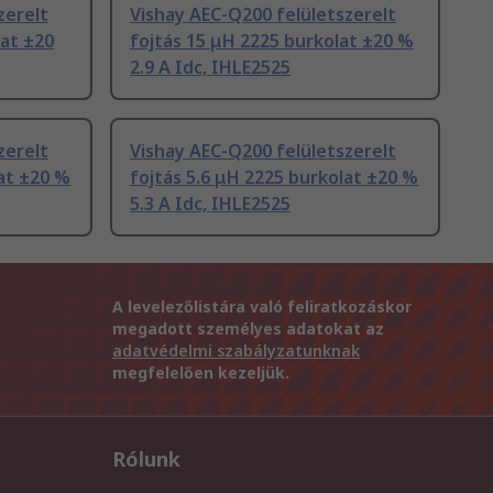
zerelt
Vishay AEC-Q200 felületszerelt
lat ±20
fojtás 15 μH 2225 burkolat ±20 %
2.9 A Idc, IHLE2525
zerelt
Vishay AEC-Q200 felületszerelt
lat ±20 %
fojtás 5.6 μH 2225 burkolat ±20 %
5.3 A Idc, IHLE2525
A levelezőlistára való feliratkozáskor
megadott személyes adatokat az
adatvédelmi szabályzatunknak
megfelelően kezeljük.
Rólunk