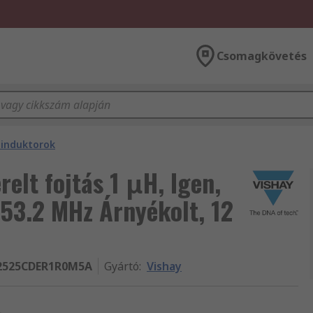
Csomagkövetés
 induktorok
elt fojtás 1 μH, Igen,
53.2 MHz Árnyékolt, 12
2525CDER1R0M5A
Gyártó
:
Vishay