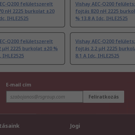
EC-Q200 felületszerelt
Vishay AEC-Q200 felülets
70 nH 2225 burkolat ±20
fojtás 820 nH 2225 burko
dc, IHLE2525
% 13.8 A Idc, IHLE2525
EC-Q200 felületszerelt
Vishay AEC-Q200 felülets
2 μH 2225 burkolat ±20 %
fojtás 2.2 μH 2225 burko
c, IHLE2525
8.1 A Idc, IHLE2525
E-mail cím
Feliratkozás
tásaink
Jogi