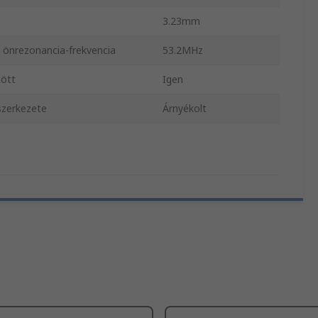
3.23mm
 önrezonancia-frekvencia
53.2MHz
ött
Igen
szerkezete
Árnyékolt