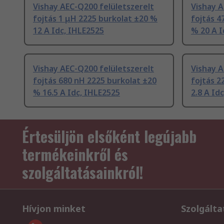
Vishay AEC-Q200 felületszerelt
Vishay A
fojtás 1 μH 2225 burkolat ±20 %
fojtás 4
12 A Idc, IHLE2525
% 20 A I
Vishay AEC-Q200 felületszerelt
Vishay A
fojtás 680 nH 2225 burkolat ±20
fojtás 2
% 16.5 A Idc, IHLE2525
2.8 A Id
Értesüljön elsőként legújabb
termékeinkről és
szolgáltatásainkról!
Hívjon minket
Szolgálta