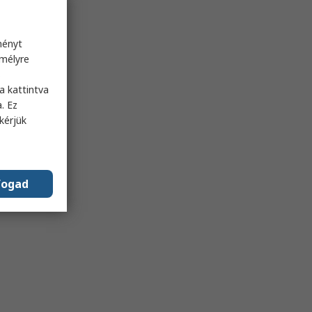
ményt
emélyre
s
a kattintva
. Ez
kérjük
fogad