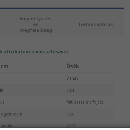
Engedélyezés
és
Termékadatok
megfelelőség
 attribútum kiválasztásával.
útum
Érték
Vishay
ia
1μH
pus
felületszerelt fojtás
s egyenáram
12A
urkolat
2225