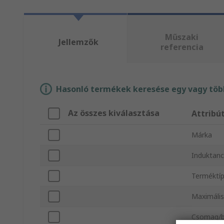
Műszaki
Jellemzők
referencia
Hasonló termékek keresése egy vagy több
Az összes kiválasztása
Attrib
Márka
Induktanc
Terméktí
Maximáli
Csomag/b