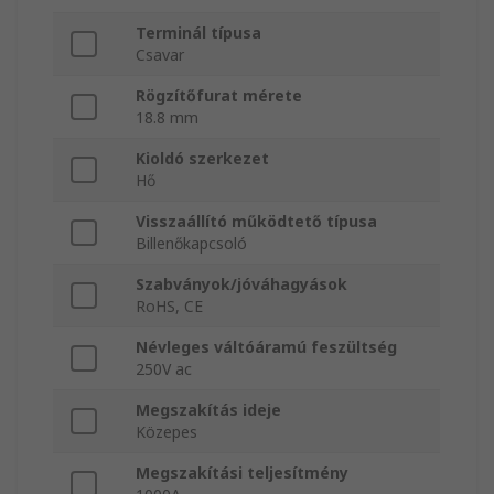
Terminál típusa
Csavar
Rögzítőfurat mérete
18.8 mm
Kioldó szerkezet
Hő
Visszaállító működtető típusa
Billenőkapcsoló
Szabványok/jóváhagyások
RoHS, CE
Névleges váltóáramú feszültség
250V ac
Megszakítás ideje
Közepes
Megszakítási teljesítmény