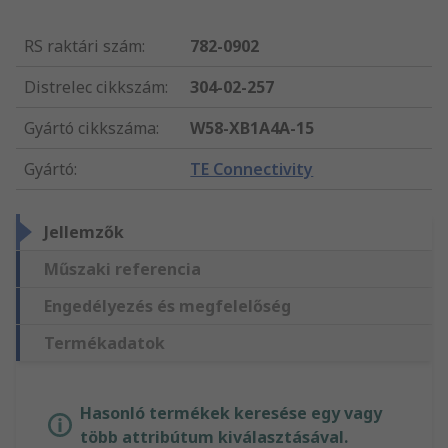
RS raktári szám
:
782-0902
Distrelec cikkszám
:
304-02-257
Gyártó cikkszáma
:
W58-XB1A4A-15
Gyártó
:
TE Connectivity
Jellemzők
Műszaki referencia
Engedélyezés és megfelelőség
Termékadatok
Hasonló termékek keresése egy vagy
több attribútum kiválasztásával.