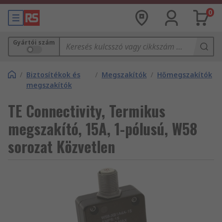
0
Gyártói szám
/
Biztosítékok és
/
Megszakítók
/
Hőmegszakítók
megszakítók
TE Connectivity, Termikus
megszakító, 15A, 1-pólusú, W58
sorozat Közvetlen