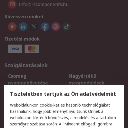
info@rscomponents.hu
Kövessen minket
Fizetési módok
Szolgáltatásaink
Csomag
Nagyértékű
nyomonkövetése
megrendelések
Regisztráció
Szállítás
Tiszteletben tartjuk az Ön adatvédelmét
Termékvisszaküldés
Ütemezett szállítás
Weboldalunkon cookie-kat és hasonló technológiákat
Szolgáltatások
használunk, hogy jobb élményt nyújtsunk Önnek a
weboldalon történő böngészés, a rendelés és a tartalom
Jogi
személyre szabása során. A "Mindent elfogad" gombra