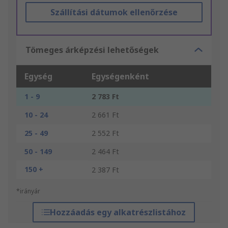
Szállítási dátumok ellenőrzése
Tömeges árképzési lehetőségek
Egység
Egységenként
1 - 9
2 783 Ft
10 - 24
2 661 Ft
25 - 49
2 552 Ft
50 - 149
2 464 Ft
150 +
2 387 Ft
*irányár
Hozzáadás egy alkatrészlistához