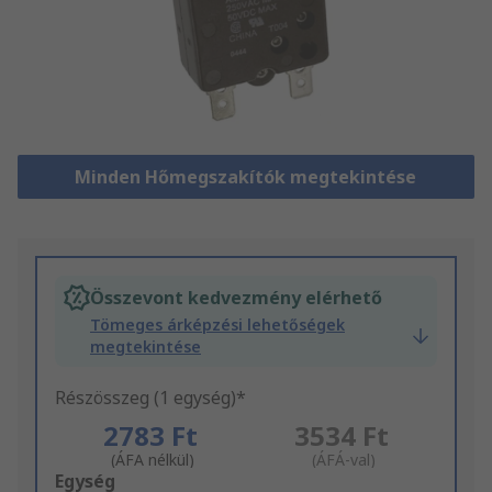
Minden Hőmegszakítók megtekintése
Összevont kedvezmény elérhető
Tömeges árképzési lehetőségek
megtekintése
Részösszeg (1 egység)*
2783 Ft
3534 Ft
(ÁFA nélkül)
(ÁFÁ-val)
Add
Egység