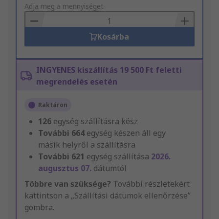
to
Adja meg a mennyiséget
Basket
Kosárba
INGYENES kiszállítás 19 500 Ft feletti
megrendelés esetén
Raktáron
126
egység szállításra kész
További
664
egység készen áll egy
másik helyről a szállításra
További
621
egység szállítása
2026.
augusztus 07.
dátumtól
Többre van szüksége?
További részletekért
kattintson a „Szállítási dátumok ellenőrzése”
gombra.