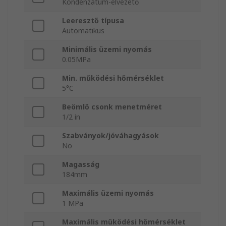
Kondenzátum-elvezető
Leeresztő típusa
Automatikus
Minimális üzemi nyomás
0.05MPa
Min. működési hőmérséklet
5°C
Beömlő csonk menetméret
1/2 in
Szabványok/jóváhagyások
No
Magasság
184mm
Maximális üzemi nyomás
1 MPa
Maximális működési hőmérséklet