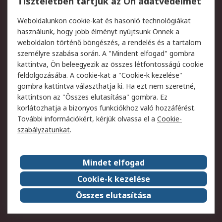
Tiszteletben tartjuk az Ön adatvédelmét
Termékvisszaküldés
Ütemezett szállítás
Weboldalunkon cookie-kat és hasonló technológiákat
Szolgáltatások
használunk, hogy jobb élményt nyújtsunk Önnek a
weboldalon történő böngészés, a rendelés és a tartalom
Jogi
személyre szabása során. A "Mindent elfogad" gombra
kattintva, Ön beleegyezik az összes létfontosságú cookie
Adatvédelmi
Az RS értékesítési
feldolgozásába. A cookie-kat a "Cookie-k kezelése"
szabályzat
feltételei
gombra kattintva választhatja ki. Ha ezt nem szeretné,
Cookie szabályzat
Email biztonság
kattintson az "Összes elutasítása" gombra. Ez
Webhelyre vonatkozó
Weboldal felhasználói
korlátozhatja a bizonyos funkciókhoz való hozzáférést.
feltételek
szabályzata
További információkért, kérjük olvassa el a
Cookie-
szabályzatunkat
.
Rólunk
Mindet elfogad
Kapcsolat
Képviseletek
Rólunk
Vállalatcsoport
Cookie-k kezelése
Karrier
Díjak és elismerések
Összes elutasítása
ESG globális célok