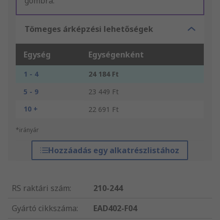
gombra.
Tömeges árképzési lehetőségek
Egység
Egységenként
1 - 4
24 184 Ft
5 - 9
23 449 Ft
10 +
22 691 Ft
*irányár
Hozzáadás egy alkatrészlistához
RS raktári szám
:
210-244
Gyártó cikkszáma
:
EAD402-F04