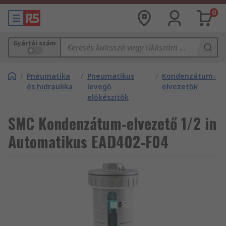
0
Gyártói szám
/
Pneumatika
/
Pneumatikus
/
Kondenzátum-
és hidraulika
levegő
elvezetők
előkészítők
SMC Kondenzátum-elvezető 1/2 in
Automatikus EAD402-F04