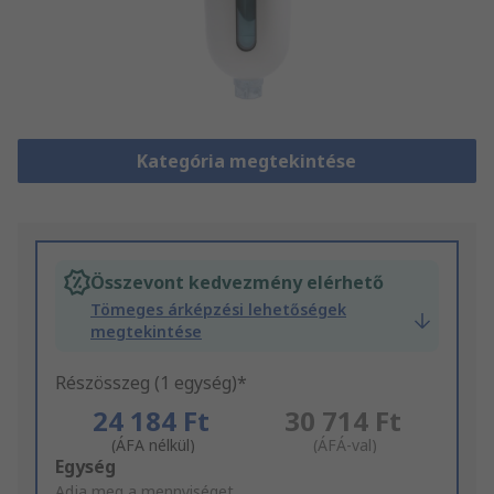
Kategória megtekintése
Összevont kedvezmény elérhető
Tömeges árképzési lehetőségek
megtekintése
Részösszeg (1 egység)*
24 184 Ft
30 714 Ft
(ÁFA nélkül)
(ÁFÁ-val)
Add
Egység
to
Adja meg a mennyiséget