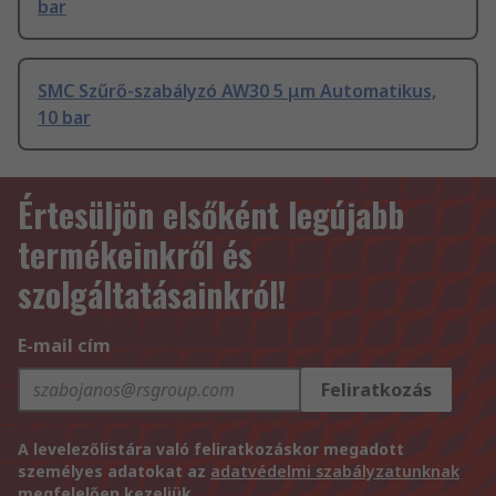
bar
SMC Szűrő-szabályzó AW30 5 μm Automatikus,
10 bar
Értesüljön elsőként legújabb
termékeinkről és
szolgáltatásainkról!
E-mail cím
Feliratkozás
A levelezőlistára való feliratkozáskor megadott
személyes adatokat az
adatvédelmi szabályzatunknak
megfelelően kezeljük.