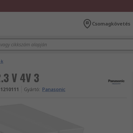
Csomagkövetés
-k
.3 V 4V 3
1210111
Gyártó
:
Panasonic