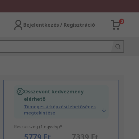
0
Bejelentkezés / Regisztráció
Összevont kedvezmény
elérhető
Tömeges árképzési lehetőségek
megtekintése
Részösszeg (1 egység)*
5779 Ft
7339 Ft