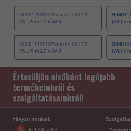
EKMB1210111 Panasonic EKMB
EKMB111
(WL) 5 m 2.3 V 4V 3
(WL) 5 m
EKMB1110113 Panasonic EKMB
EKMB121
(WL) 5 m 2.3 V 4V 3
(WL) 5 m
Értesüljön elsőként legújabb
termékeinkről és
szolgáltatásainkról!
Hívjon minket
Szolgálta
06 1 580 2262
Csomag 