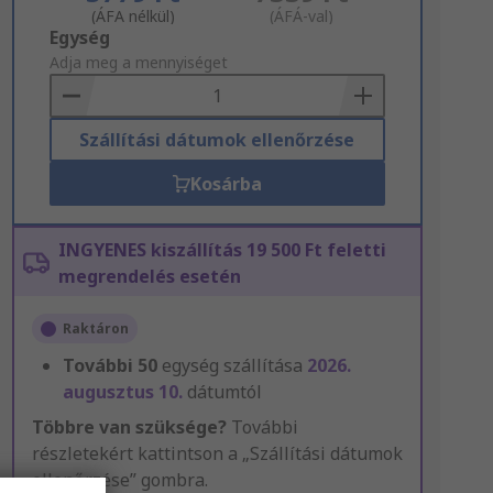
(ÁFA nélkül)
(ÁFÁ-val)
Add
Egység
to
Adja meg a mennyiséget
Basket
Szállítási dátumok ellenőrzése
Kosárba
INGYENES kiszállítás 19 500 Ft feletti
megrendelés esetén
Raktáron
További
50
egység szállítása
2026.
augusztus 10.
dátumtól
Többre van szüksége?
További
részletekért kattintson a „Szállítási dátumok
ellenőrzése” gombra.