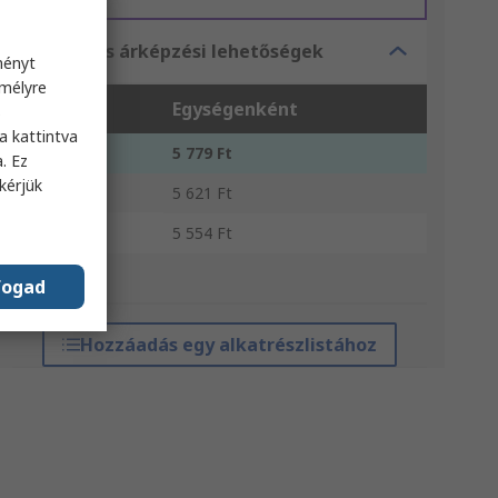
Tömeges árképzési lehetőségek
ményt
emélyre
Egység
Egységenként
s
a kattintva
1 - 9
5 779 Ft
. Ez
kérjük
10 - 19
5 621 Ft
20 +
5 554 Ft
*irányár
fogad
Hozzáadás egy alkatrészlistához