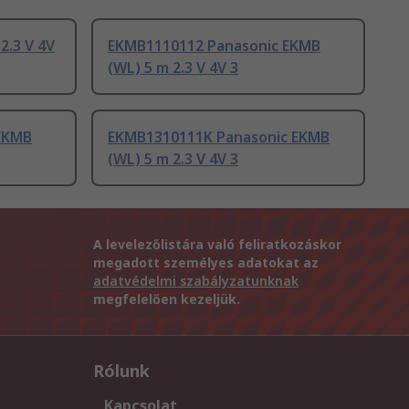
2.3 V 4V
EKMB1110112 Panasonic EKMB
(WL) 5 m 2.3 V 4V 3
EKMB
EKMB1310111K Panasonic EKMB
(WL) 5 m 2.3 V 4V 3
A levelezőlistára való feliratkozáskor
megadott személyes adatokat az
adatvédelmi szabályzatunknak
megfelelően kezeljük.
Rólunk
Kapcsolat