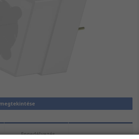
 megtekintése
Engedélyezés