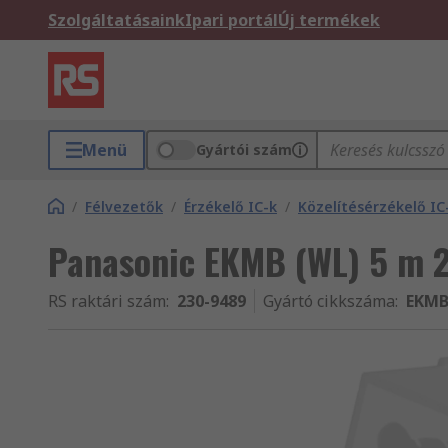
Szolgáltatásaink
Ipari portál
Új termékek
Menü
Gyártói szám
/
Félvezetők
/
Érzékelő IC-k
/
Közelítésérzékelő IC
Panasonic EKMB (WL) 5 m 2
RS raktári szám
:
230-9489
Gyártó cikkszáma
:
EKMB