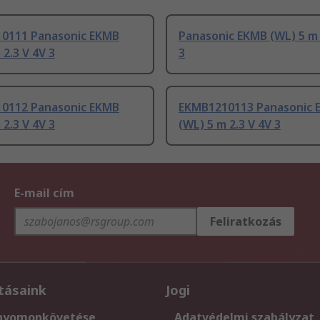
0111 Panasonic EKMB
Panasonic EKMB (WL) 5 m 
 2.3 V 4V 3
3
0112 Panasonic EKMB
EKMB1210113 Panasonic 
 2.3 V 4V 3
(WL) 5 m 2.3 V 4V 3
E-mail cím
Feliratkozás
tásaink
Jogi
nyomonkövetése
Adatvédelmi szabályzat