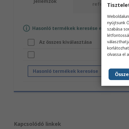
Jellemzők
referencia
Tisztel
Weboldalun
nyújtsunk Ö
Hasonló termékek keresése egy vagy több
szabása sor
létfontossá
választhatj
Az összes kiválasztása
korlátozhat
olvassa el 
Hasonló termékek keresése
Össze
Kapcsolódó linkek