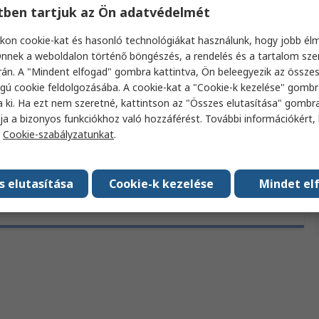
és
Termékadatok
etben tartjuk az Ön adatvédelmét
megfelelőség
kon cookie-kat és hasonló technológiákat használunk, hogy jobb él
nnek a weboldalon történő böngészés, a rendelés és a tartalom sz
 attribútum kiválasztásával.
án. A "Mindent elfogad" gombra kattintva, Ön beleegyezik az össze
gú cookie feldolgozásába. A cookie-kat a "Cookie-k kezelése" gombr
a ki. Ha ezt nem szeretné, kattintson az "Összes elutasítása" gombra
Attribútum
Érték
ja a bizonyos funkciókhoz való hozzáférést. További információkért, 
a
Cookie-szabályzatunkat
.
Márka
Panasonic
s elutasítása
Cookie-k kezelése
Mindet el