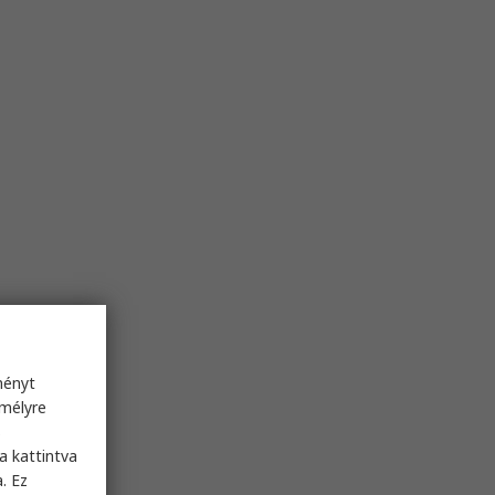
ményt
emélyre
s
a kattintva
. Ez