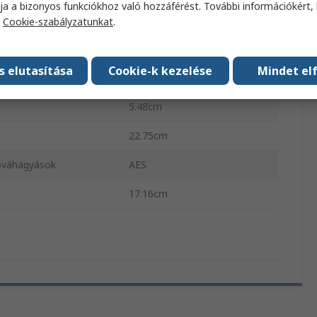
ja a bizonyos funkciókhoz való hozzáférést. További információkért, 
bontás
1920 x 1200 pixel
a
Cookie-szabályzatunkat
.
egércsatlakozás típusa
USB
s elutasítása
Cookie-k kezelése
Mindet el
zás típusa
Mini sztereo jack aljzat (zöld)
5.48cm
22.75cm
óváhagyások
AES
17.16cm