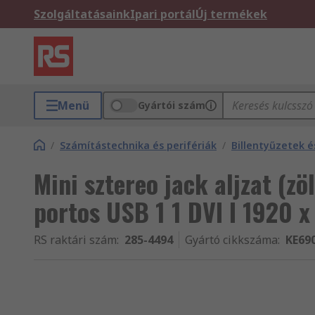
Szolgáltatásaink
Ipari portál
Új termékek
Menü
Gyártói szám
/
Számítástechnika és perifériák
/
Billentyűzetek é
Mini sztereo jack aljzat (z
portos USB 1 1 DVI I 1920 x
RS raktári szám
:
285-4494
Gyártó cikkszáma
:
KE69