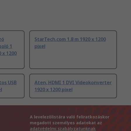
zó
StarTech.com 1.8 m 1920 x 1200
soló 1
pixel
0 x 1200
tos USB
Aten, HDMI 1 DVI Videokonverter
l
1920 x 1200 pixel
A levelezőlistára való feliratkozáskor
megadott személyes adatokat az
adatvédelmi szabályzatunknak