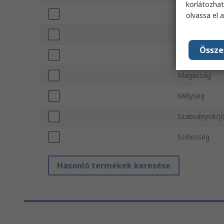
korlátozhat
Maximális fel
olvassa el 
Billentyűzet-/
Össze
Audiocsatlako
Magasság
Mélység
Szabványok/j
Szélesség
Hasonló termékek keresése