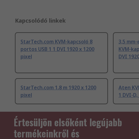
Kapcsolódó linkek
StarTech.com KVM-kapcsoló 8
3,5 mm-
portos USB 1 1 DVI 1920 x 1200
KVM-kapc
pixel
DVI 1920
StarTech.com 1.8 m 1920 x 1200
Aten KV
pixel
1 DVI-D,
Értesüljön elsőként legújabb
termékeinkről és