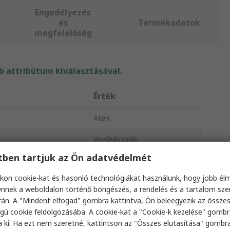
Engedélyezés
és
Termékadatok
megfelelőség
 attribútum kiválasztásával.
Érték
Aten
Vevőkészülék
etben tartjuk az Ön adatvédelmét
zás típusa
DVI I
kon cookie-kat és hasonló technológiákat használunk, hogy jobb él
6
nnek a weboldalon történő böngészés, a rendelés és a tartalom sz
án. A "Mindent elfogad" gombra kattintva, Ön beleegyezik az össze
ijelzők száma
1
gú cookie feldolgozásába. A cookie-kat a "Cookie-k kezelése" gombr
a ki. Ha ezt nem szeretné, kattintson az "Összes elutasítása" gombra
ek száma
1