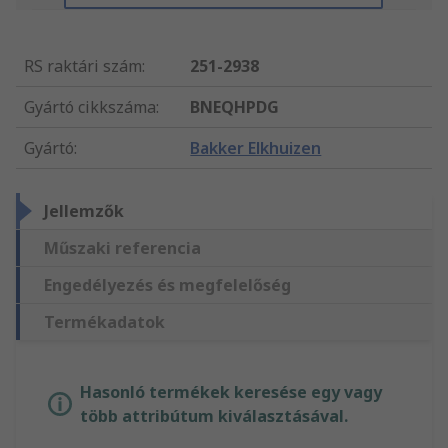
RS raktári szám
:
251-2938
Gyártó cikkszáma
:
BNEQHPDG
Gyártó
:
Bakker Elkhuizen
Jellemzők
Műszaki referencia
Engedélyezés és megfelelőség
Termékadatok
Hasonló termékek keresése egy vagy
több attribútum kiválasztásával.