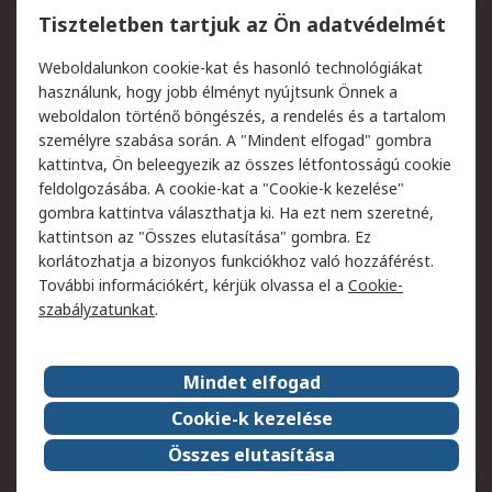
Regisztráció
Szállítás
Tiszteletben tartjuk az Ön adatvédelmét
Termékvisszaküldés
Ütemezett szállítás
Weboldalunkon cookie-kat és hasonló technológiákat
Szolgáltatások
használunk, hogy jobb élményt nyújtsunk Önnek a
weboldalon történő böngészés, a rendelés és a tartalom
Jogi
személyre szabása során. A "Mindent elfogad" gombra
kattintva, Ön beleegyezik az összes létfontosságú cookie
Adatvédelmi
Az RS értékesítési
feldolgozásába. A cookie-kat a "Cookie-k kezelése"
szabályzat
feltételei
gombra kattintva választhatja ki. Ha ezt nem szeretné,
Cookie szabályzat
Email biztonság
kattintson az "Összes elutasítása" gombra. Ez
Webhelyre vonatkozó
Weboldal felhasználói
korlátozhatja a bizonyos funkciókhoz való hozzáférést.
feltételek
szabályzata
További információkért, kérjük olvassa el a
Cookie-
szabályzatunkat
.
Rólunk
Mindet elfogad
Kapcsolat
Képviseletek
Rólunk
Vállalatcsoport
Cookie-k kezelése
Karrier
Díjak és elismerések
Összes elutasítása
ESG globális célok