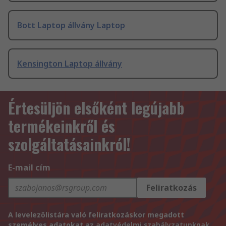
Bott Laptop állvány Laptop
Kensington Laptop állvány
Értesüljön elsőként legújabb
termékeinkről és
szolgáltatásainkról!
E-mail cím
Feliratkozás
A levelezőlistára való feliratkozáskor megadott
személyes adatokat az
adatvédelmi szabályzatunknak