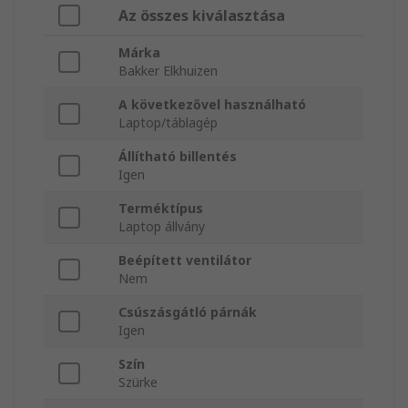
Az összes kiválasztása
Márka
Bakker Elkhuizen
A következővel használható
Laptop/táblagép
Állítható billentés
Igen
Terméktípus
Laptop állvány
Beépített ventilátor
Nem
Csúszásgátló párnák
Igen
Szín
Szürke