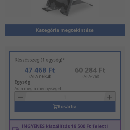
Kategória megtekintése
Részösszeg (1 egység)*
47 468 Ft
60 284 Ft
(ÁFA nélkül)
(ÁFÁ-val)
Add
Egység
to
Adja meg a mennyiséget
Basket
Kosárba
INGYENES kiszállítás 19 500 Ft feletti