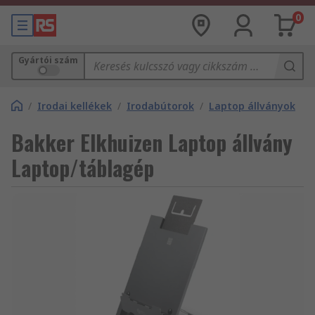
0
Gyártói szám
/
Irodai kellékek
/
Irodabútorok
/
Laptop állványok
Bakker Elkhuizen Laptop állvány
Laptop/táblagép