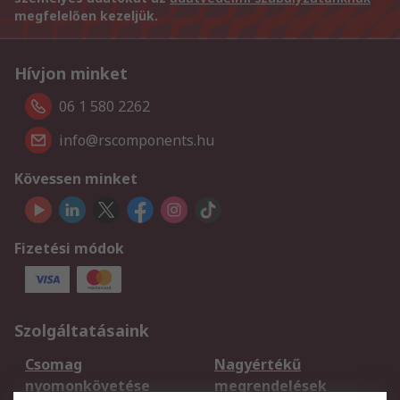
megfelelően kezeljük.
Hívjon minket
06 1 580 2262
info@rscomponents.hu
Kövessen minket
Fizetési módok
Szolgáltatásaink
Csomag
Nagyértékű
nyomonkövetése
megrendelések