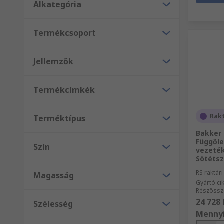
Alkategória
Termékcsoport
Jellemzők
Termékcímkék
Rak
Terméktípus
Bakker 
Függőle
Szín
vezeték
Sötétsz
RS raktár
Magasság
Gyártó c
Részössz
24 728 
Szélesség
Menny