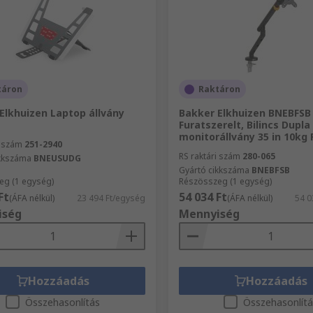
táron
Raktáron
Elkhuizen Laptop állvány
Bakker Elkhuizen BNEBFSB
Furatszerelt, Bilincs Dupla
monitorállvány 35 in 10kg
i szám
251-2940
RS raktári szám
280-065
ikkszáma
BNEUSUDG
Gyártó cikkszáma
BNEBFSB
eg (1 egység)
Részösszeg (1 egység)
Ft
54 034 Ft
(ÁFA nélkül)
23 494 Ft/egység
(ÁFA nélkül)
54 0
iség
Mennyiség
Hozzáadás
Hozzáadás
Összehasonlítás
Összehasonlít