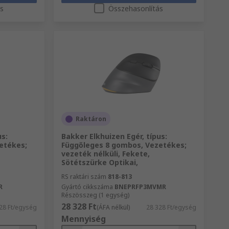
ás
Összehasonlítás
Raktáron
us:
Bakker Elkhuizen Egér, típus:
etékes;
Függőleges 8 gombos, Vezetékes;
vezeték nélküli, Fekete,
Sötétszürke Optikai,
RS raktári szám
818-813
R
Gyártó cikkszáma
BNEPRFP3MVMR
Részösszeg (1 egység)
28 328 Ft
28 Ft/egység
(ÁFA nélkül)
28 328 Ft/egység
Mennyiség