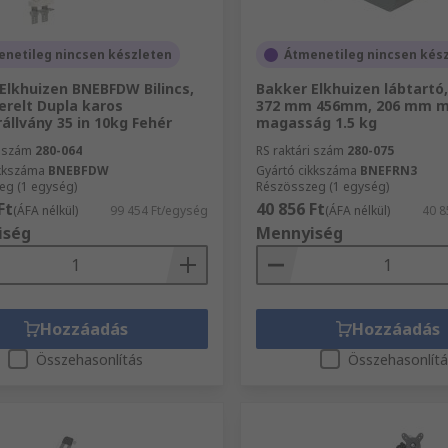
netileg nincsen készleten
Átmenetileg nincsen kés
Elkhuizen BNEBFDW Bilincs,
Bakker Elkhuizen lábtartó
erelt Dupla karos
372 mm 456mm, 206 mm m
állvány 35 in 10kg Fehér
magasság 1.5 kg
i szám
280-064
RS raktári szám
280-075
ikkszáma
BNEBFDW
Gyártó cikkszáma
BNEFRN3
eg (1 egység)
Részösszeg (1 egység)
Ft
40 856 Ft
(ÁFA nélkül)
99 454 Ft/egység
(ÁFA nélkül)
40 8
iség
Mennyiség
Hozzáadás
Hozzáadás
Összehasonlítás
Összehasonlít