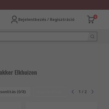
0
Bejelentkezés / Regisztráció
akker Elkhuizen
onlítás (0/8)
Visszaállítás
1
/
2