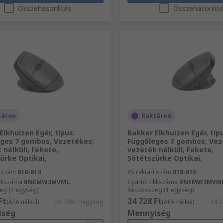
Összehasonlítás
Összehasonlít
táron
Raktáron
Elkhuizen Egér, típus:
Bakker Elkhuizen Egér, típ
ges 7 gombos, Vezetékes;
Függőleges 7 gombos, Vez
 nélküli, Fekete,
vezeték nélküli, Fekete,
ürke Optikai,
Sötétszürke Optikai,
i szám
818-814
RS raktári szám
818-815
ikkszáma
BNEMW3MVML
Gyártó cikkszáma
BNEMW3MVM
eg (1 egység)
Részösszeg (1 egység)
Ft
24 728 Ft
(ÁFA nélkül)
24 728 Ft/egység
(ÁFA nélkül)
24 7
iség
Mennyiség