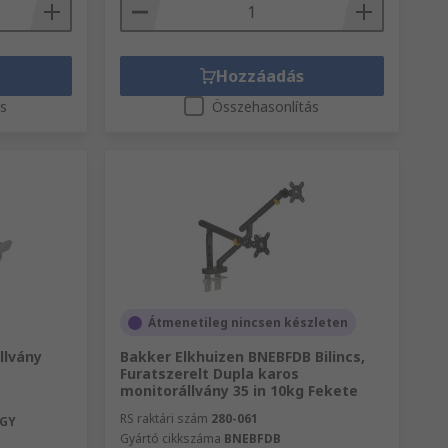
Hozzáadás
ás
Összehasonlítás
Átmenetileg nincsen készleten
llvány
Bakker Elkhuizen BNEBFDB Bilincs,
Furatszerelt Dupla karos
monitorállvány 35 in 10kg Fekete
RS raktári szám
280-061
GY
Gyártó cikkszáma
BNEBFDB