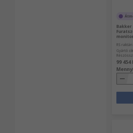
Átme
Bakker 
Furatsz
monitor
RS raktár
Gyártó c
Részössz
99 454 
Menny