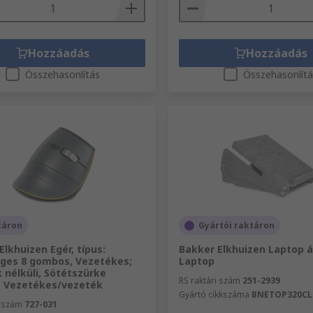
Hozzáadás
Hozzáadás
Összehasonlítás
Összehasonlít
táron
Gyártói raktáron
Elkhuizen Egér, típus:
Bakker Elkhuizen Laptop á
ges 8 gombos, Vezetékes;
Laptop
 nélküli, Sötétszürke
RS raktári szám
251-2939
, Vezetékes/vezeték
Gyártó cikkszáma
BNETOP320CL
i szám
727-031