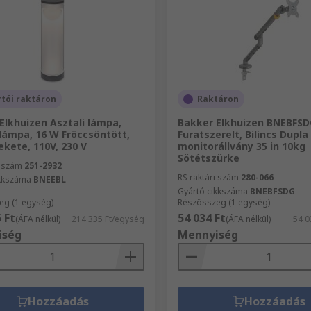
tói raktáron
Raktáron
Elkhuizen Asztali lámpa,
Bakker Elkhuizen BNEBFSD
 lámpa, 16 W Fröccsöntött,
Furatszerelt, Bilincs Dupla
ekete, 110V, 230 V
monitorállvány 35 in 10kg
Sötétszürke
i szám
251-2932
RS raktári szám
280-066
ikkszáma
BNEEBL
Gyártó cikkszáma
BNEBFSDG
eg (1 egység)
Részösszeg (1 egység)
 Ft
54 034 Ft
(ÁFA nélkül)
214 335 Ft/egység
(ÁFA nélkül)
54 0
iség
Mennyiség
Hozzáadás
Hozzáadás