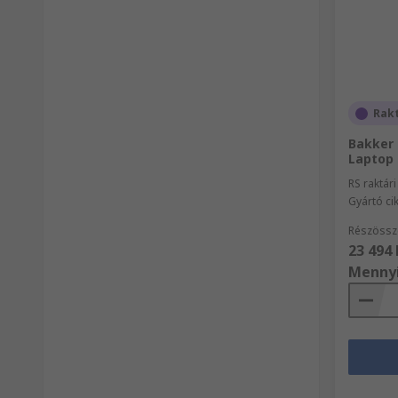
Rak
Bakker 
Laptop
RS raktár
Gyártó c
Részössz
23 494 
Menny