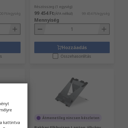
Részösszeg (1 egység)
99 454 Ft
00 Ft/egység
(ÁFA nélkül)
99 454 Ft/egység
Mennyiség
Hozzáadás
ás
Összehasonlítás
ményt
emélyre
s
Átmenetileg nincsen készleten
a kattintva
llvány
Bakker Elkhuizen Laptop állvány