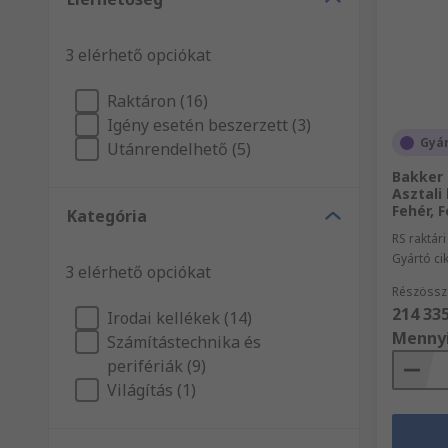
3 elérhető opciókat
Raktáron (16)
Igény esetén beszerzett (3)
Gyár
Utánrendelhető (5)
Bakker 
Asztali
Fehér, F
Kategória
RS raktár
Gyártó c
3 elérhető opciókat
Részössz
214 335
Irodai kellékek (14)
Menny
Számítástechnika és
perifériák (9)
Világítás (1)