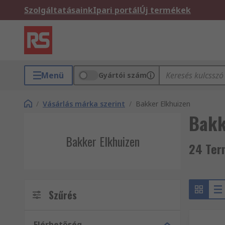
Szolgáltatásaink
Ipari portál
Új termékek
Menü
Gyártói szám
/
Vásárlás márka szerint
/
Bakker Elkhuizen
Bakk
Bakker Elkhuizen
24 Ter
Szűrés
Elérhetőség