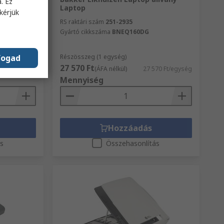
. Ez
Laptop
kérjük
RS raktári szám
251-2935
Gyártó cikkszáma
BNEQ160DG
fogad
Részösszeg (1 egység)
27 570 Ft
90 Ft/egység
(ÁFA nélkül)
27 570 Ft/egység
Mennyiség
Hozzáadás
ás
Összehasonlítás