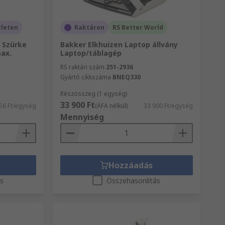
zleten
Raktáron
RS Better World
, Szürke
Bakker Elkhuizen Laptop állvány
ax.
Laptop/táblagép
RS raktári szám
251-2936
Gyártó cikkszáma
BNEQ330
Részösszeg (1 egység)
33 900 Ft
56 Ft/egység
(ÁFA nélkül)
33 900 Ft/egység
Mennyiség
Hozzáadás
ás
Összehasonlítás