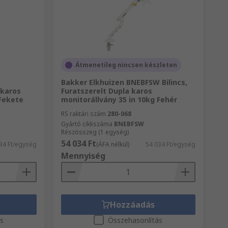
Átmenetileg nincsen készleten
Bakker Elkhuizen BNEBFSW Bilincs,
 karos
Furatszerelt Dupla karos
 Fekete
monitorállvány 35 in 10kg Fehér
RS raktári szám
280-068
Gyártó cikkszáma
BNEBFSW
Részösszeg (1 egység)
54 034 Ft
34 Ft/egység
(ÁFA nélkül)
54 034 Ft/egység
Mennyiség
Hozzáadás
ás
Összehasonlítás