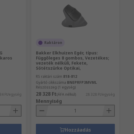
Raktáron
G
Bakker Elkhuizen Egér, típus:
 karos
Függőleges 8 gombos, Vezetékes;
vezeték nélküli, Fekete,
Sötétszürke Optikai,
RS raktári szám
818-812
Gyártó cikkszáma
BNEPRFP3MVML
Részösszeg (1 egység)
28 328 Ft
34 Ft/egység
(ÁFA nélkül)
28 328 Ft/egység
Mennyiség
Hozzáadás