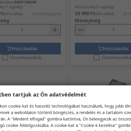
ikkszáma
BNEFF3MVM
eg (1 egység)
Részösszeg (1 egység)
Ft
33 900 Ft
(ÁFA nélkül)
35 978 Ft/egység
(ÁFA nélkül)
33 9
iség
Mennyiség
Hozzáadás
Hozzáadás
Összehasonlítás
Összehasonlít
etben tartjuk az Ön adatvédelmét
kon cookie-kat és hasonló technológiákat használunk, hogy jobb él
nnek a weboldalon történő böngészés, a rendelés és a tartalom sz
án. A "Mindent elfogad" gombra kattintva, Ön beleegyezik az össze
táron
Raktáron
gú cookie feldolgozásába. A cookie-kat a "Cookie-k kezelése" gombr
Elkhuizen Billentyűzet
Bakker Elkhuizen Laptop á