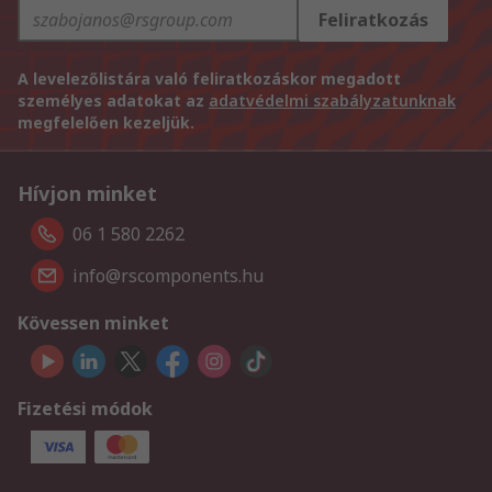
Feliratkozás
A levelezőlistára való feliratkozáskor megadott
személyes adatokat az
adatvédelmi szabályzatunknak
megfelelően kezeljük.
Hívjon minket
06 1 580 2262
info@rscomponents.hu
Kövessen minket
Fizetési módok