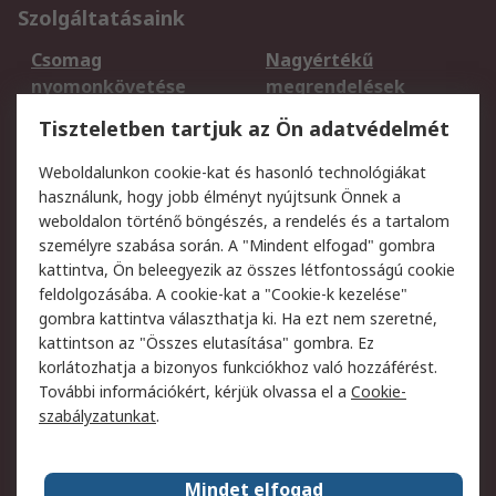
Szolgáltatásaink
Csomag
Nagyértékű
nyomonkövetése
megrendelések
Regisztráció
Szállítás
Tiszteletben tartjuk az Ön adatvédelmét
Termékvisszaküldés
Ütemezett szállítás
Weboldalunkon cookie-kat és hasonló technológiákat
Szolgáltatások
használunk, hogy jobb élményt nyújtsunk Önnek a
weboldalon történő böngészés, a rendelés és a tartalom
Jogi
személyre szabása során. A "Mindent elfogad" gombra
kattintva, Ön beleegyezik az összes létfontosságú cookie
Adatvédelmi
Az RS értékesítési
feldolgozásába. A cookie-kat a "Cookie-k kezelése"
szabályzat
feltételei
gombra kattintva választhatja ki. Ha ezt nem szeretné,
Cookie szabályzat
Email biztonság
kattintson az "Összes elutasítása" gombra. Ez
Webhelyre vonatkozó
Weboldal felhasználói
korlátozhatja a bizonyos funkciókhoz való hozzáférést.
feltételek
szabályzata
További információkért, kérjük olvassa el a
Cookie-
szabályzatunkat
.
Rólunk
Mindet elfogad
Kapcsolat
Képviseletek