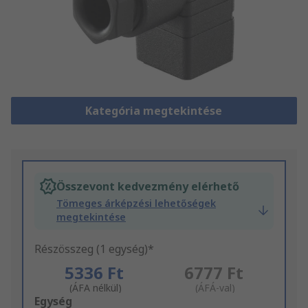
Kategória megtekintése
Összevont kedvezmény elérhető
Tömeges árképzési lehetőségek
megtekintése
Részösszeg (1 egység)*
5336 Ft
6777 Ft
(ÁFA nélkül)
(ÁFÁ-val)
Add
Egység