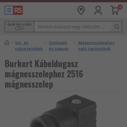
0
Gyártói szám
/
Víz- és
/
Szelepek
/
Mágnesszelephez
csővezetékek
és csapok
való tartozékok
Burkert Kábeldugasz
mágnesszelephez 2516
mágnesszelep