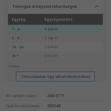
Tömeges árképzési lehetőségek
Egység
Egységenként
1 - 4
5 336 Ft
5 - 9
5 186 Ft
10 - 24
5 044 Ft
25 +
4 913 Ft
*irányár
Hozzáadás egy alkatrészlistához
RS raktári szám
:
204-5771
Gyártó cikkszáma
:
303148