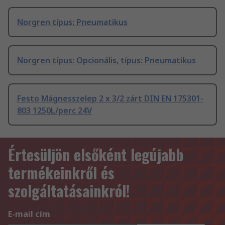
Norgren típus: Pneumatikus
Norgren típus: Opcionális, típus: Pneumatikus
Festo Mágnesszelep 2 x 3/2 zárt DIN EN 175301-
803 1250L/perc 24V
Értesüljön elsőként legújabb
termékeinkről és
szolgáltatásainkról!
E-mail cím