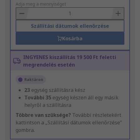
to
Adja meg a mennyiséget
Basket
Szállítási dátumok ellenőrzése
Kosárba
INGYENES kiszállítás 19 500 Ft feletti
megrendelés esetén
Raktáron
23
egység szállításra kész
További
35
egység készen áll egy másik
helyről a szállításra
Többre van szüksége?
További részletekért
kattintson a „Szállítási dátumok ellenőrzése”
gombra.