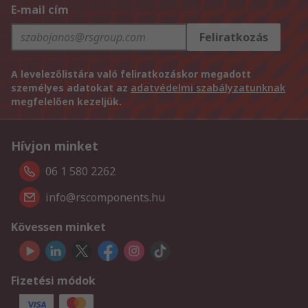
E-mail cím
Feliratkozás
A levelezőlistára való feliratkozáskor megadott
személyes adatokat az
adatvédelmi szabályzatunknak
megfelelően kezeljük.
Hívjon minket
06 1 580 2262
info@rscomponents.hu
Kövessen minket
Fizetési módok