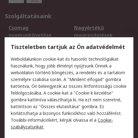
Szolgáltatásaink
Csomag
Nagyértékű
nyomonkövetése
megrendelések
Regisztráció
Szállítás
Tiszteletben tartjuk az Ön adatvédelmét
Termékvisszaküldés
Ütemezett szállítás
Weboldalunkon cookie-kat és hasonló technológiákat
Szolgáltatások
használunk, hogy jobb élményt nyújtsunk Önnek a
weboldalon történő böngészés, a rendelés és a tartalom
Jogi
személyre szabása során. A "Mindent elfogad" gombra
kattintva, Ön beleegyezik az összes létfontosságú cookie
Adatvédelmi
Az RS értékesítési
feldolgozásába. A cookie-kat a "Cookie-k kezelése"
szabályzat
feltételei
gombra kattintva választhatja ki. Ha ezt nem szeretné,
Cookie szabályzat
Email biztonság
kattintson az "Összes elutasítása" gombra. Ez
Webhelyre vonatkozó
Weboldal felhasználói
korlátozhatja a bizonyos funkciókhoz való hozzáférést.
feltételek
szabályzata
További információkért, kérjük olvassa el a
Cookie-
szabályzatunkat
.
Rólunk