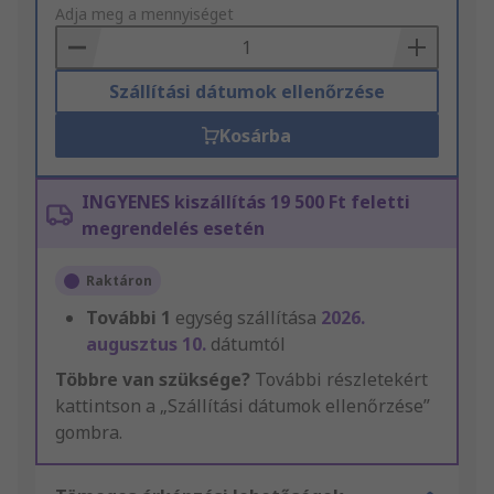
to
Adja meg a mennyiséget
Basket
Szállítási dátumok ellenőrzése
Kosárba
INGYENES kiszállítás 19 500 Ft feletti
megrendelés esetén
Raktáron
További
1
egység szállítása
2026.
augusztus 10.
dátumtól
Többre van szüksége?
További részletekért
kattintson a „Szállítási dátumok ellenőrzése”
gombra.