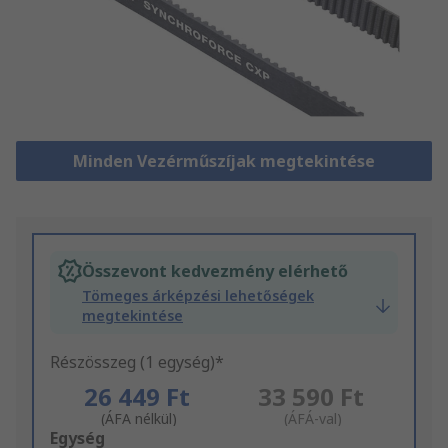
Minden Vezérműszíjak megtekintése
Összevont kedvezmény elérhető
Tömeges árképzési lehetőségek
megtekintése
Részösszeg (1 egység)*
26 449 Ft
33 590 Ft
(ÁFA nélkül)
(ÁFÁ-val)
Add
Egység