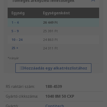
Tömeges árképzési lehetőségek
Egység
Egységenként
1 - 4
26 449 Ft
5 - 9
25 391 Ft
10 - 24
24 863 Ft
25 +
24 311 Ft
*irányár
Hozzáadás egy alkatrészlistához
RS raktári szám
:
188-4539
Gyártó cikkszáma
:
1040 8M 50 CXP
Gyártó
:
Contitech