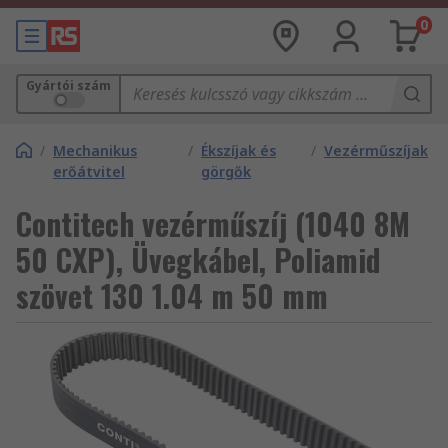
0
Gyártói szám
/
Mechanikus
/
Ékszíjak és
/
Vezérműszíjak
erőátvitel
görgők
Contitech vezérműszíj (1040 8M
50 CXP), Üvegkábel, Poliamid
szövet 130 1.04 m 50 mm