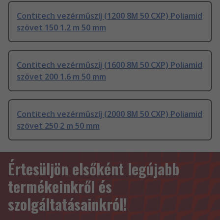
Contitech vezérműszíj (1200 8M 50 CXP) Poliamid
szövet 150 1.2 m 50 mm
Contitech vezérműszíj (1600 8M 50 CXP) Poliamid
szövet 200 1.6 m 50 mm
Contitech vezérműszíj (2000 8M 50 CXP) Poliamid
szövet 250 2 m 50 mm
Értesüljön elsőként legújabb
termékeinkről és
szolgáltatásainkról!