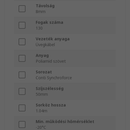
Távolság
8mm
Fogak száma
130
Vezeték anyaga
Üvegkábel
Anyag
Poliamid szövet
Sorozat
Conti Synchroforce
Szíjszélesség
50mm
Sorköz hossza
1.04m
Min. működési hőmérséklet
-20°C