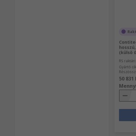
Rak
Contite
hosszú,
(külső 
RS raktár
Gyártó c
Részössz
50 831 
Menny