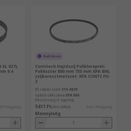
Raktáron
 XL 037),
Contitech Hajtószíj Polikloroprén
mm 9.4
Poliészter 800 mm 755 mm XPA 800,
szíjkeresztmetszet: XPA CONTI FO-
Z
RS raktári szám
515-0829
Gyártó cikkszáma
XPA 800
Részösszeg (1 egység)
5411 Ft
39 Ft/egység
(ÁFA nélkül)
5411 Ft/egység
Mennyiség