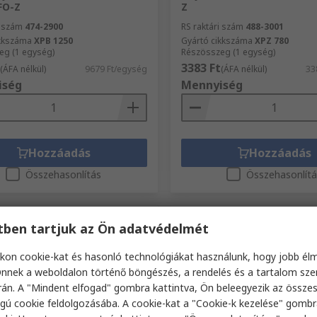
FO-Z
Z
i szám
474-2900
RS raktári szám
488-3001
ikkszáma
XPB 1250
Gyártó cikkszáma
XPZ 780
eg (1 egység)
Részösszeg (1 egység)
3383 Ft
(ÁFA nélkül)
9679 Ft/egység
(ÁFA nélkül)
33
iség
Mennyiség
Hozzáadás
Hozzáadás
Összehasonlítás
Összehasonlít
etben tartjuk az Ön adatvédelmét
kon cookie-kat és hasonló technológiákat használunk, hogy jobb él
nnek a weboldalon történő böngészés, a rendelés és a tartalom sz
án. A "Mindent elfogad" gombra kattintva, Ön beleegyezik az össze
gú cookie feldolgozásába. A cookie-kat a "Cookie-k kezelése" gombr