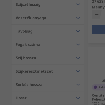
27 638 
Szíjszélesség
Menny
Vezeték anyaga
Távolság
Fogak száma
Szíj hossza
Szíjkeresztmetszet
Sorköz hossza
Rak
Contite
Hossz
Poliész
1250, s