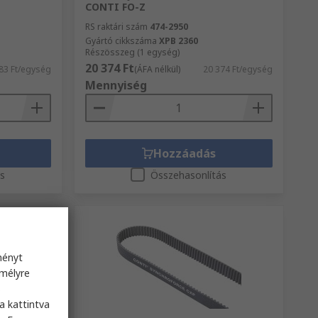
CONTI FO-Z
RS raktári szám
474-2950
Gyártó cikkszáma
XPB 2360
Részösszeg (1 egység)
20 374 Ft
83 Ft/egység
(ÁFA nélkül)
20 374 Ft/egység
Mennyiség
Hozzáadás
ás
Összehasonlítás
ményt
emélyre
s
a kattintva