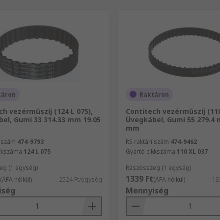
táron
Raktáron
ch vezérműszíj (124 L 075),
Contitech vezérműszíj (110
el, Gumi 33 314.33 mm 19.05
Üvegkábel, Gumi 55 279.4 
mm
i szám
474-9793
RS raktári szám
474-9462
ikkszáma
124 L 075
Gyártó cikkszáma
110 XL 037
eg (1 egység)
Részösszeg (1 egység)
1339 Ft
(ÁFA nélkül)
2524 Ft/egység
(ÁFA nélkül)
13
iség
Mennyiség