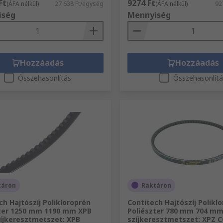
Ft
9274 Ft
(ÁFA nélkül)
27 638 Ft/egység
(ÁFA nélkül)
92
iség
Mennyiség
Hozzáadás
Hozzáadás
Összehasonlítás
Összehasonlít
táron
Raktáron
ch Hajtószíj Polikloroprén
Contitech Hajtószíj Polikl
ter 1250 mm 1190 mm XPB
Poliészter 780 mm 704 mm
zíjkeresztmetszet: XPB
szíjkeresztmetszet: XPZ 