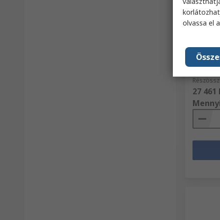
választhatj
Rak
korlátozhat
olvassa el 
Contit
Poliure
belső Ø
mm (kü
Össze
RS raktár
Gyártó c
Részössz
27 461 
Menny