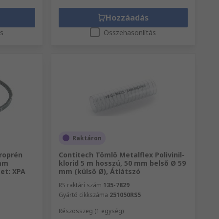
Hozzáadás
ás
Összehasonlítás
Raktáron
oroprén
Contitech Tömlő Metalflex Polivinil-
 mm
klorid 5 m hosszú, 50 mm belső Ø 59
et: XPA
mm (külső Ø), Átlátszó
RS raktári szám
135-7829
Gyártó cikkszáma
251050RS5
Részösszeg (1 egység)