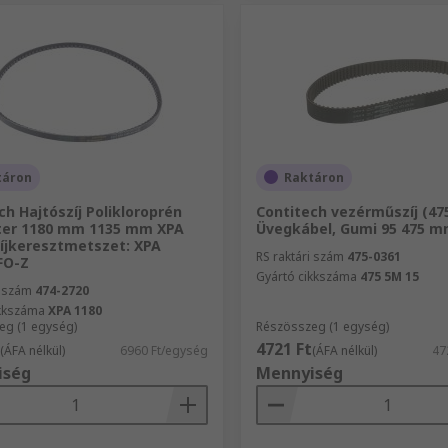
táron
Raktáron
ch Hajtószíj Polikloroprén
Contitech vezérműszíj (475
ter 1180 mm 1135 mm XPA
Üvegkábel, Gumi 95 475 
zíjkeresztmetszet: XPA
RS raktári szám
475-0361
FO-Z
Gyártó cikkszáma
475 5M 15
i szám
474-2720
ikkszáma
XPA 1180
eg (1 egység)
Részösszeg (1 egység)
4721 Ft
(ÁFA nélkül)
6960 Ft/egység
(ÁFA nélkül)
47
iség
Mennyiség