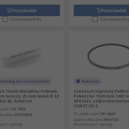
Hozzáadás
Hozzáadás
Összehasonlítás
Összehasonlít
netileg nincsen készleten
Raktáron
ch Tömlő Metalflex Polivinil-
Contitech Hajtószíj Polikl
5 m hosszú, 25 mm belső Ø 32
Poliészter 1530 mm 1487
ső Ø), Átlátszó
XPA1532, szíjkeresztmetsz
CONTI FO-Z
i szám
135-7822
RS raktári szám
701-0625
ikkszáma
251025RS5
Gyártó cikkszáma
XPA1532
eg (1 egység)
Részösszeg (1 egység)