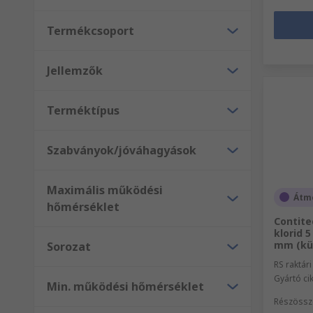
Termékcsoport
Jellemzők
Terméktípus
Szabványok/jóváhagyások
Maximális működési
Átme
hőmérséklet
Contite
klorid 
mm (kül
Sorozat
RS raktár
Gyártó c
Min. működési hőmérséklet
Részössz