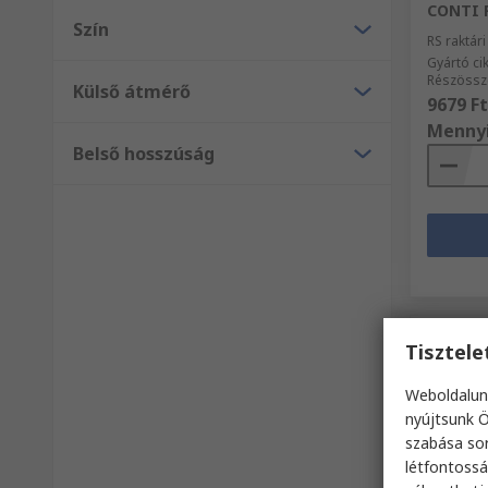
CONTI 
Szín
RS raktár
Gyártó c
Részössz
Külső átmérő
9679 Ft
Menny
Belső hosszúság
Tisztel
Weboldalun
nyújtsunk Ö
szabása sor
létfontossá