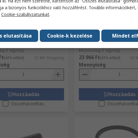
a ki. Ha ezt nem szeretné, kattintson az "Összes elutasítása" gombra
táron
Raktáron
ja a bizonyos funkciókhoz való hozzáférést. További információkért, 
a
Cookie-szabályzatunkat
.
ech rugalmas csővezetékek
Contitech Hajtószíj Polikl
tán Átlátszó, hossz: 5 m,
Poliészter 2800 mm 2740 
: 63 mm belső Ø, külső Ø: 68
2800, szíjkeresztmetszet:
lső Ø)
CONTI FO-Z
s elutasítása
Cookie-k kezelése
Mindet el
i szám
125-9358
RS raktári szám
474-2966
ikkszáma
9130660630000
Gyártó cikkszáma
XPB 2800
eg (1 egység)
Részösszeg (1 egység)
Ft
23 966 Ft
(ÁFA nélkül)
27 461 Ft/egység
(ÁFA nélkül)
23 9
iség
Mennyiség
Hozzáadás
Hozzáadás
Összehasonlítás
Összehasonlít