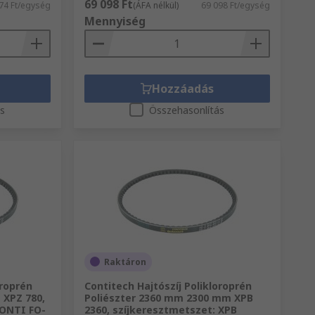
69 098 Ft
74 Ft/egység
(ÁFA nélkül)
69 098 Ft/egység
Mennyiség
Hozzáadás
ás
Összehasonlítás
Raktáron
oroprén
Contitech Hajtószíj Polikloroprén
 XPZ 780,
Poliészter 2360 mm 2300 mm XPB
CONTI FO-
2360, szíjkeresztmetszet: XPB