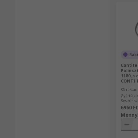
Rak
Contite
Poliész
1180, s
CONTI 
RS raktár
Gyártó c
Részössz
6960 Ft
Menny