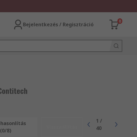
0
Bejelentkezés / Regisztráció
Contitech
1
/
hasonlítás
Visszaállítás
40
(0/8)