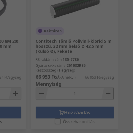
Raktáron
0 8M 20),
Contitech Tömlő Polivinil-klorid 5 m
20 mm
hosszú, 32 mm belső Ø 42.5 mm
(külső Ø), Fekete
RS raktári szám
135-7786
Gyártó cikkszáma
261032RS5
Részösszeg (1 egység)
66 953 Ft
34 Ft/egység
(ÁFA nélkül)
66 953 Ft/egység
Mennyiség
Hozzáadás
ás
Összehasonlítás