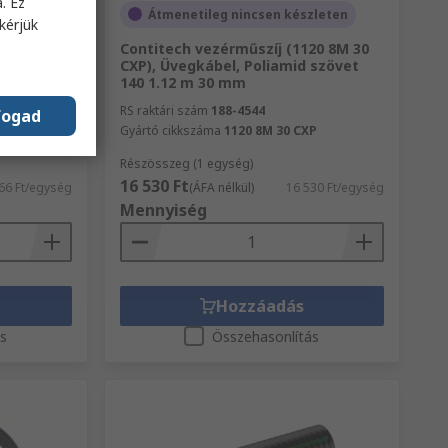
. Ez
Átmenetileg nincsen készleten
kérjük
oroprén
Contitech vezérműszíj (1120 8M 30
mm XPB
CXP), Üvegkábel, Poliamid szövet
 XPB
140 1.12 m 30 mm
RS raktári szám
188-4544
fogad
Gyártó cikkszáma
1120 8M 30 CXP
Részösszeg (1 egység)
16 530 Ft
66 Ft/egység
(ÁFA nélkül)
16 530 Ft/egység
Mennyiség
Hozzáadás
ás
Összehasonlítás