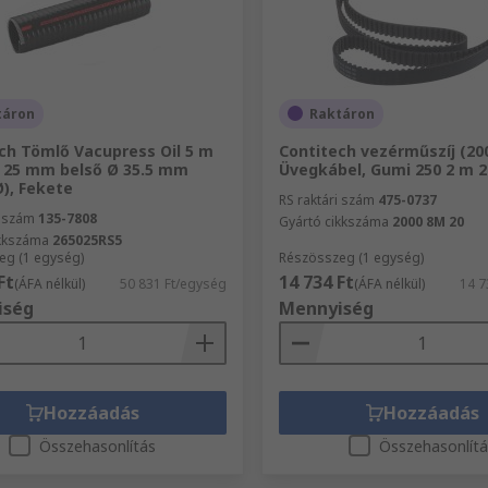
táron
Raktáron
ch Tömlő Vacupress Oil 5 m
Contitech vezérműszíj (200
 25 mm belső Ø 35.5 mm
Üvegkábel, Gumi 250 2 m 
Ø), Fekete
RS raktári szám
475-0737
i szám
135-7808
Gyártó cikkszáma
2000 8M 20
ikkszáma
265025RS5
eg (1 egység)
Részösszeg (1 egység)
Ft
14 734 Ft
(ÁFA nélkül)
50 831 Ft/egység
(ÁFA nélkül)
14 7
iség
Mennyiség
Hozzáadás
Hozzáadás
Összehasonlítás
Összehasonlít