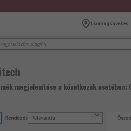
Csomagkövetés
itech
rmék megjelenítése a következők esetében: 
Rendezés
Relevancia
Össze