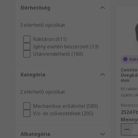
Elérhetőség
3 elérhető opciókat
Raktáron (611)
Igény esetén beszerzett (13)
Utánrendelhető (160)
Rak
Contite
Kategória
Üvegkáb
mm
RS raktár
2 elérhető opciókat
Gyártó c
Mechanikus erőátvitel (580)
Részössz
2524 Ft
Víz- és csővezetékek (205)
Menny
Alkategória