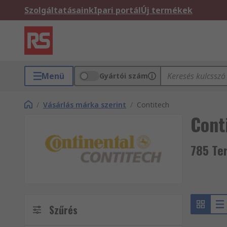
Szolgáltatásaink
Ipari portál
Új termékek
Menü
Gyártói szám
/
Vásárlás márka szerint
/
Contitech
Cont
785 Te
Szűrés