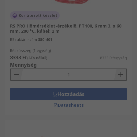
Korlátozott készlet
RS PRO Hőmérséklet-érzékelő, PT100, 6 mm 3, x 60
mm, 200 °C, kábel: 2 m
RS raktári szám
350-401
Részösszeg (1 egység)
8333 Ft
(ÁFA nélkül)
8333 Ft/egység
Mennyiség
Hozzáadás
Datasheets