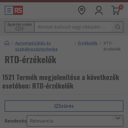
0
Gyártói szám
/
Automatizálás és
/
Érzékelők
/
RTD-
szabályozástechnika
érzékelők
RTD-érzékelők
1521 Termék megjelenítése a következők
esetében: RTD-érzékelők
Szűrés
Rendezés
Relevancia