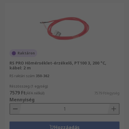
Raktáron
RS PRO Hőmérséklet-érzékelő, PT100 3, 200 °C,
kábel: 2 m
RS raktári szám
350-362
Részösszeg (1 egység)
7579 Ft
(ÁFA nélkül)
7579 Ft/egység
Mennyiség
Hozzáadás