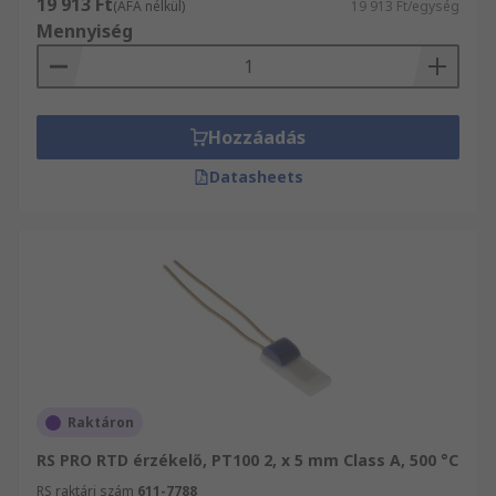
19 913 Ft
(ÁFA nélkül)
19 913 Ft/egység
Mennyiség
Hozzáadás
Datasheets
Raktáron
RS PRO RTD érzékelő, PT100 2, x 5 mm Class A, 500 °C
RS raktári szám
611-7788