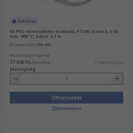
Raktáron
RS PRO Hőmérséklet-érzékelő, PT100, 8 mm 3, x 50
mm, 400 °C, kábel: 4.1 m
RS raktári szám
350-402
Részösszeg (1 egység)
17 040 Ft
(ÁFA nélkül)
17 040 Ft/egység
Mennyiség
Hozzáadás
Datasheets