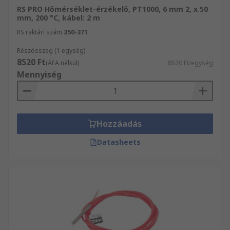
RS PRO Hőmérséklet-érzékelő, PT1000, 6 mm 2, x 50
mm, 200 °C, kábel: 2 m
RS raktári szám
350-371
Részösszeg (1 egység)
8520 Ft
(ÁFA nélkül)
8520 Ft/egység
Mennyiség
Hozzáadás
Datasheets