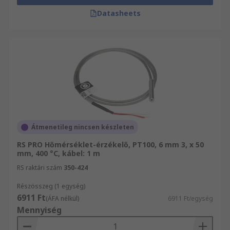
Datasheets
Átmenetileg nincsen készleten
RS PRO Hőmérséklet-érzékelő, PT100, 6 mm 3, x 50
mm, 400 °C, kábel: 1 m
RS raktári szám
350-424
Részösszeg (1 egység)
6911 Ft
(ÁFA nélkül)
6911 Ft/egység
Mennyiség