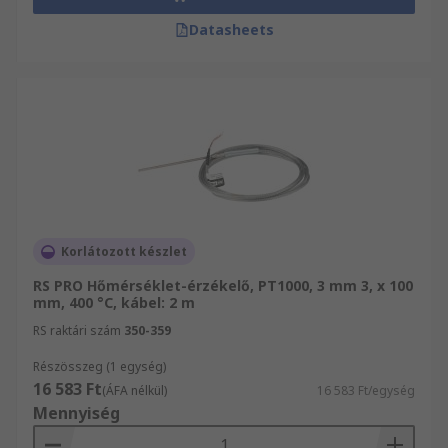
Datasheets
Korlátozott készlet
RS PRO Hőmérséklet-érzékelő, PT1000, 3 mm 3, x 100
mm, 400 °C, kábel: 2 m
RS raktári szám
350-359
Részösszeg (1 egység)
16 583 Ft
(ÁFA nélkül)
16 583 Ft/egység
Mennyiség