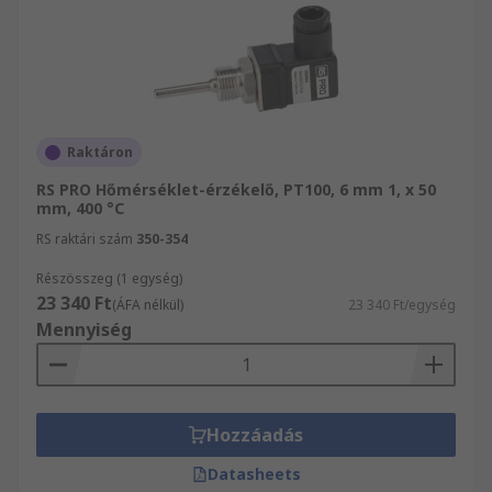
Raktáron
RS PRO Hőmérséklet-érzékelő, PT100, 6 mm 1, x 50
mm, 400 °C
RS raktári szám
350-354
Részösszeg (1 egység)
23 340 Ft
(ÁFA nélkül)
23 340 Ft/egység
Mennyiség
Hozzáadás
Datasheets