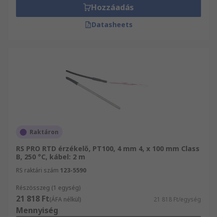
Hozzáadás
Datasheets
Raktáron
RS PRO RTD érzékelő, PT100, 4 mm 4, x 100 mm Class
B, 250 °C, kábel: 2 m
RS raktári szám
123-5590
Részösszeg (1 egység)
21 818 Ft
(ÁFA nélkül)
21 818 Ft/egység
Mennyiség