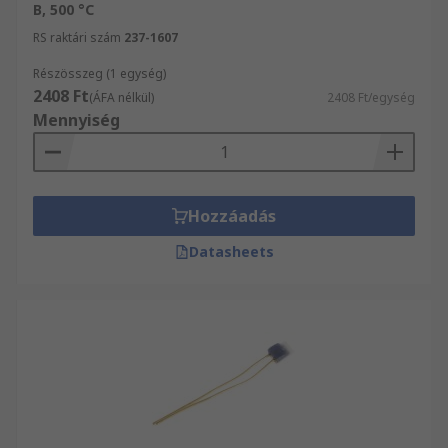
B, 500 °C
RS raktári szám
237-1607
Részösszeg (1 egység)
2408 Ft
(ÁFA nélkül)
2408 Ft/egység
Mennyiség
Hozzáadás
Datasheets