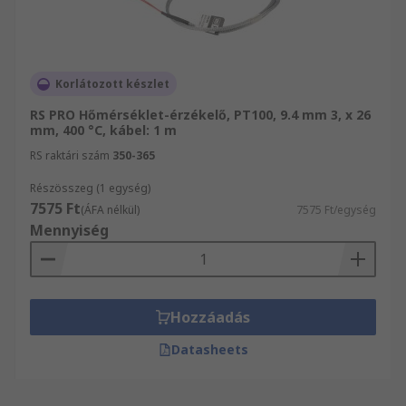
Korlátozott készlet
RS PRO Hőmérséklet-érzékelő, PT100, 9.4 mm 3, x 26
mm, 400 °C, kábel: 1 m
RS raktári szám
350-365
Részösszeg (1 egység)
7575 Ft
(ÁFA nélkül)
7575 Ft/egység
Mennyiség
Hozzáadás
Datasheets