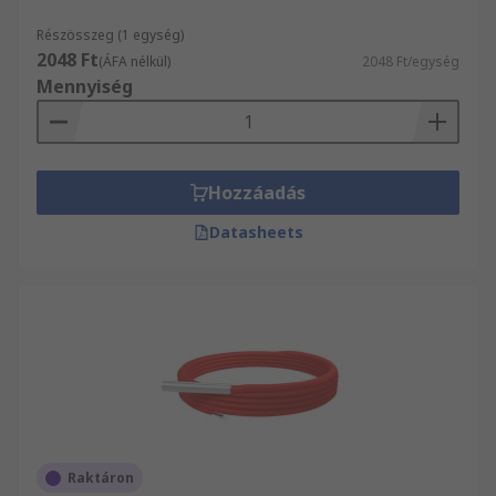
Részösszeg (1 egység)
2048 Ft
(ÁFA nélkül)
2048 Ft/egység
Mennyiség
Hozzáadás
Datasheets
Raktáron