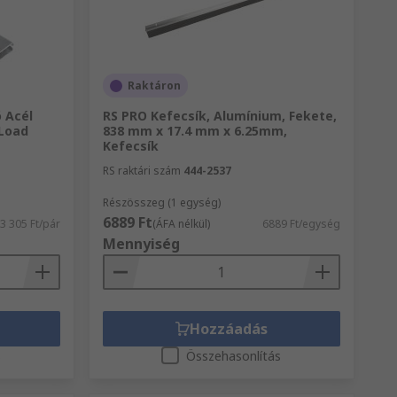
Raktáron
 Acél
RS PRO Kefecsík, Alumínium, Fekete,
Load
838 mm x 17.4 mm x 6.25mm,
Kefecsík
RS raktári szám
444-2537
Részösszeg (1 egység)
6889 Ft
3 305 Ft/pár
(ÁFA nélkül)
6889 Ft/egység
Mennyiség
Hozzáadás
s
Összehasonlítás