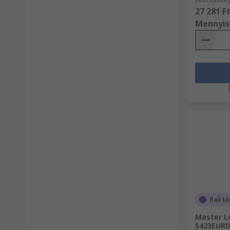
27 281 F
Mennyis
Raktá
Master L
5423EURD