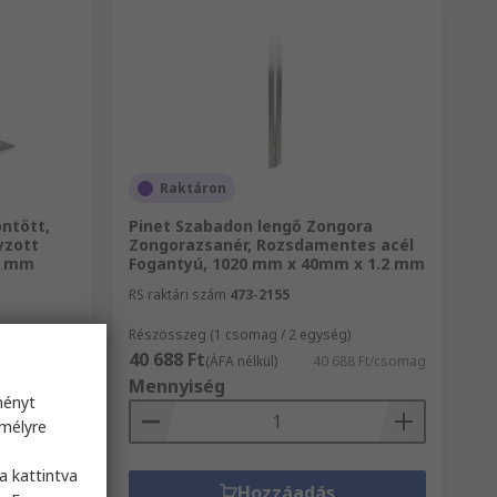
Raktáron
ntött,
Pinet Szabadon lengő Zongora
yzott
Zongorazsanér, Rozsdamentes acél
.5 mm
Fogantyú, 1020 mm x 40mm x 1.2 mm
RS raktári szám
473-2155
Részösszeg (1 csomag / 2 egység)
40 688 Ft
4 Ft/egység
(ÁFA nélkül)
40 688 Ft/csomag
Mennyiség
ményt
emélyre
s
a kattintva
Hozzáadás