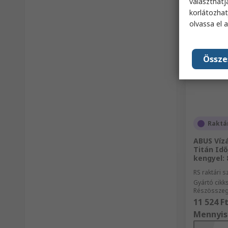
választhatj
korlátozhat
olvassa el 
Össze
Raktá
ABUS Vízá
Titán Idő
kengyel:
RS raktári 
Gyártó cik
Részösszeg
11 524 F
Mennyis