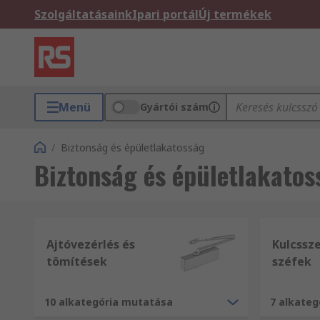
Szolgáltatásaink
Ipari portál
Új termékek
Menü
Gyártói szám
/
Biztonság és épületlakatosság
Biztonság és épületlakatos
Ajtóvezérlés és
Kulcssz
tömítések
széfek
10 alkategória mutatása
7 alkate