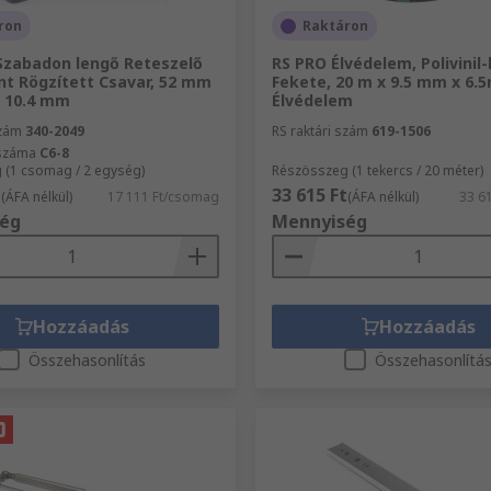
ron
Raktáron
Szabadon lengő Reteszelő
RS PRO Élvédelem, Polivinil-
nt Rögzített Csavar, 52 mm
Fekete, 20 m x 9.5 mm x 6.
 10.4 mm
Élvédelem
szám
340-2049
RS raktári szám
619-1506
kszáma
C6-8
 (1 csomag / 2 egység)
Részösszeg (1 tekercs / 20 méter)
t
33 615 Ft
(ÁFA nélkül)
17 111 Ft/csomag
(ÁFA nélkül)
33 61
ég
Mennyiség
Hozzáadás
Hozzáadás
Összehasonlítás
Összehasonlítá