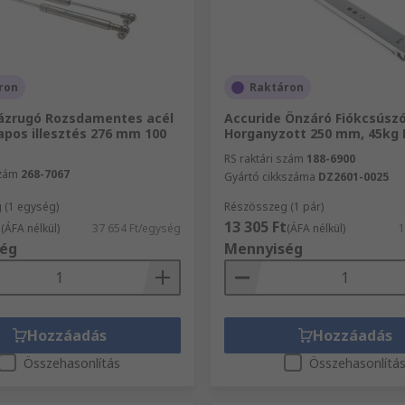
ron
Raktáron
ázrugó Rozsdamentes acél
Accuride Önzáró Fiókcsúszó
apos illesztés 276 mm 100
Horganyzott 250 mm, 45kg 
RS raktári szám
188-6900
szám
268-7067
Gyártó cikkszáma
DZ2601-0025
 (1 egység)
Részösszeg (1 pár)
t
13 305 Ft
(ÁFA nélkül)
37 654 Ft/egység
(ÁFA nélkül)
1
ég
Mennyiség
Hozzáadás
Hozzáadás
Összehasonlítás
Összehasonlítá