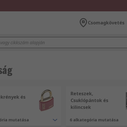
Csomagkövetés
ság
Reteszek,
ekrények és
Csuklópántok és
kilincsek
gória mutatása
6 alkategória mutatása