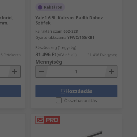
Raktáron
klorid,
Yale1 6.9L Kulcsos Padló Doboz
5mm,
Széfek
RS raktári szám
652-228
Gyártó cikkszáma
YFWC/155/KB1
Részösszeg (1 egység)
31 496 Ft
5 Ft/tekercs
(ÁFA nélkül)
31 496 Ft/egység
Mennyiség
Hozzáadás
s
Összehasonlítás