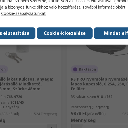
a ki. Ha ezt nem szeretné, kattintson az "Összes elutasítása" gombra
ja a bizonyos funkciókhoz való hozzáférést. További információkért, 
Összehasonlítás
Összehasonlítá
a
Cookie-szabályzatunkat
.
s elutasítása
Cookie-k kezelése
Mindet el
ron
Raktáron
lló lakat Kulcsos, anyaga:
RS PRO Nyomólap Nyomásé
járásálló Mindkettő,
lapos kapcsoló, 0.25A, 25V, 
 8 mm, Szürke 45mm
Felület
szám
768-9720
RS raktári szám
918-4762
kszáma
80TI/45
 (1 egység)
Részösszeg (1 egység)
t
9878 Ft
(ÁFA nélkül)
11 524 Ft/egység
(ÁFA nélkül)
987
ég
Mennyiség