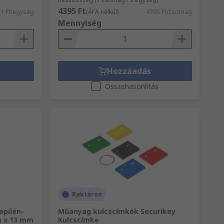
4395 Ft
51 Ft/egység
(ÁFA nélkül)
4395 Ft/csomag
Mennyiség
Hozzáadás
s
Összehasonlítás
Raktáron
opilén-
Műanyag kulcscímkék Securikey
m x 13 mm
Kulcscímke