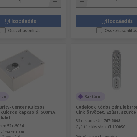
Hozzáadás
Hozzáadás
Összehasonlítás
Összehasonlítá
ron
Raktáron
urity-Center Kulcsos
Codelock Kódos zár Elektro
 Kulcsos kapcsoló, 500mA,
Cink ötvözet, Ezüst, szürke
elület
RS raktári szám
767-5008
szám
524-5034
Gyártó cikkszáma
CL1000SG
kszáma
SE1000
 (1 egység)
Részösszeg (1 egység)