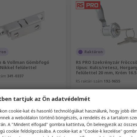
ron
Raktáron
h & Vollman Gömbfogó
RS PRO Szekrényzár Fröccsö
Nikkel felülettel
típus: Kulcs/retesz, Horgan
felülettel 20 mm, Króm 16
szám
341-0337
RS raktári szám
192-9655
 (1 egység)
Részösszeg (1 egység)
etben tartjuk az Ön adatvédelmét
2134 Ft
FA nélkül)
4208 Ft/egység
(ÁFA nélkül)
213
ég
Mennyiség
kon cookie-kat és hasonló technológiákat használunk, hogy jobb él
nnek a weboldalon történő böngészés, a rendelés és a tartalom sz
án. A "Mindent elfogad" gombra kattintva, Ön beleegyezik az össze
gú cookie feldolgozásába. A cookie-kat a "Cookie-k kezelése" gombr
Hozzáadás
Hozzáadás