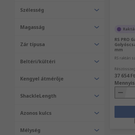
Szélesség
Magasság
Raktá
RS PRO G
Zár típusa
Golyóscs
mm
RS raktári 
Beltéri/kültéri
Részösszeg
37 654 F
Kengyel átmérője
Mennyis
ShackleLength
Azonos kulcs
Mélység