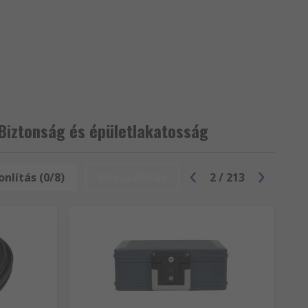
Biztonság és épületlakatosság
nlítás (0/8)
Visszaállítás
2
/
213