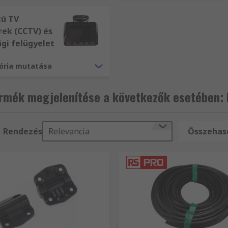
cú TV
rek (CCTV) és
gi felügyelet
gória mutatása
rmék megjelenítése a következők esetében: 
Rendezés
Relevancia
Összehaso