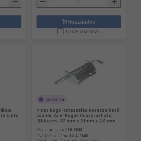
Hozzáadás
s
Összehasonlítás
Raktáron
nikus,
Pinet Rugó Reteszelés Reteszelhető
 felületű
zsanér, Acél Rugós Csavarozható,
LH-kezes, 82 mm x 21mm x 2.8 mm
RS raktári szám
436-6843
Gyártó cikkszáma
12-A-3860
Részösszeg (1 csomag / 2 egység)