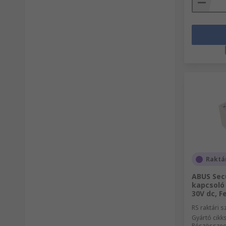
Raktá
ABUS Sec
kapcsoló
30V dc, F
RS raktári 
Gyártó cik
Részösszeg