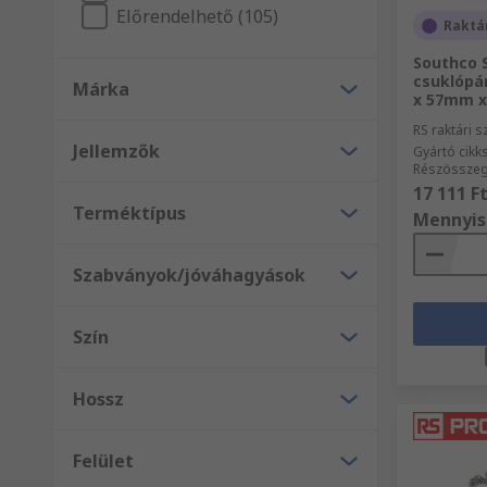
Előrendelhető (105)
Raktá
Southco 
csuklópá
Márka
x 57mm x
RS raktári 
Jellemzők
Gyártó cik
Részösszeg
17 111 F
Terméktípus
Mennyis
Szabványok/jóváhagyások
Szín
Hossz
Felület