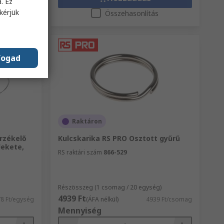
. Ez
kérjük
s
Összehasonlítás
fogad
Raktáron
rzékelő
Kulcskarika RS PRO Osztott gyűrű
Fekete,
RS raktári szám
866-529
Részösszeg (1 csomag / 20 egység)
4939 Ft
8 Ft/egység
(ÁFA nélkül)
4939 Ft/csomag
Mennyiség