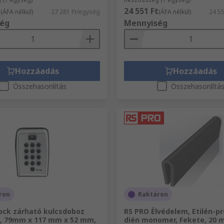
t
24 551 Ft
(ÁFA nélkül)
27 281 Ft/egység
(ÁFA nélkül)
24 5
ég
Mennyiség
Hozzáadás
Hozzáadás
Összehasonlítás
Összehasonlítá
ron
Raktáron
ock zárható kulcsdoboz
RS PRO Élvédelem, Etilén-pr
, 79mm x 117 mm x 52 mm,
dién monomer, Fekete, 20 