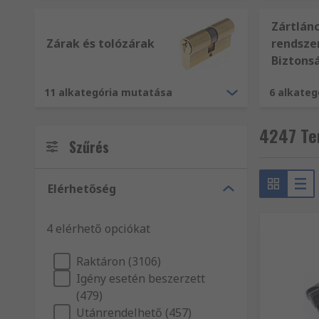
Zártlán
Zárak és tolózárak
rendsze
Biztonsá
11 alkategória mutatása
6 alkate
4247 Te
Szűrés
Elérhetőség
4 elérhető opciókat
Raktáron (3106)
Igény esetén beszerzett
(479)
Utánrendelhető (457)