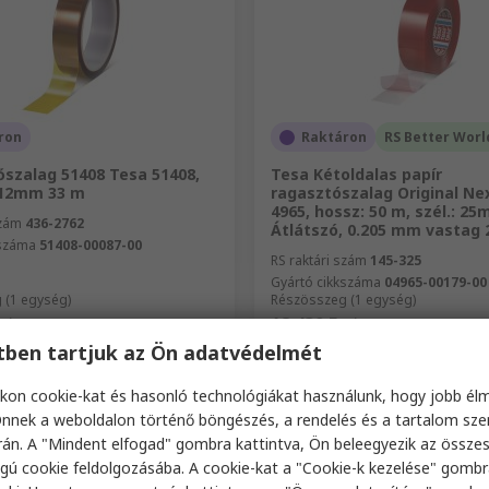
ron
Raktáron
RS Better Worl
őszalag 51408 Tesa 51408,
Tesa Kétoldalas papír
 12mm 33 m
ragasztószalag Original Ne
4965, hossz: 50 m, szél.: 25
szám
436-2762
Átlátszó, 0.205 mm vastag
kszáma
51408-00087-00
RS raktári szám
145-325
Gyártó cikkszáma
04965-00179-00
 (1 egység)
Részösszeg (1 egység)
t
18 439 Ft
(ÁFA nélkül)
13 470 Ft/egység
(ÁFA nélkül)
18 4
ég
Mennyiség
etben tartjuk az Ön adatvédelmét
kon cookie-kat és hasonló technológiákat használunk, hogy jobb él
nnek a weboldalon történő böngészés, a rendelés és a tartalom sz
án. A "Mindent elfogad" gombra kattintva, Ön beleegyezik az össze
Hozzáadás
Hozzáadás
gú cookie feldolgozásába. A cookie-kat a "Cookie-k kezelése" gombr
Összehasonlítás
Összehasonlítá