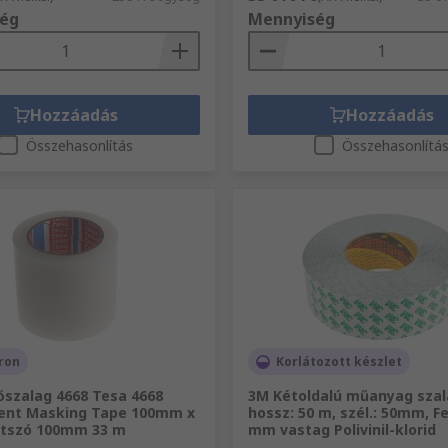
ég
Mennyiség
Hozzáadás
Hozzáadás
Összehasonlítás
Összehasonlítá
ron
Korlátozott készlet
őszalag 4668 Tesa 4668
3M Kétoldalú műanyag szal
ent Masking Tape 100mm x
hossz: 50 m, szél.: 50mm, Fe
átszó 100mm 33 m
mm vastag Polivinil-klorid