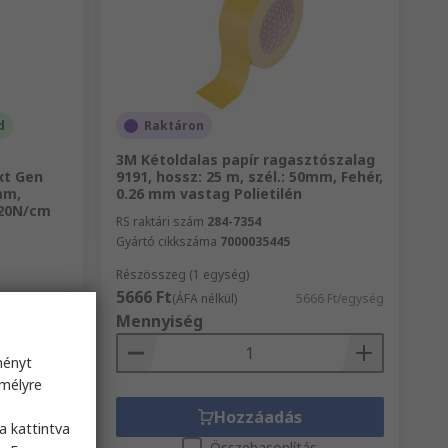
d
Raktáron
3M Kétoldalas papír ragasztószalag
xt Gen
9191, hossz: 25 m, szél.: 50mm, Fehér,
mm,
0.26 mm vastag Polietilén
 20N/cm
RS raktári szám
284-7354
Gyártó cikkszáma
7000035445
Részösszeg (1 egység)
5666 Ft
39 Ft/egység
(ÁFA nélkül)
5666 Ft/egység
Mennyiség
ményt
emélyre
s
Hozzáadás
a kattintva
s
Összehasonlítás