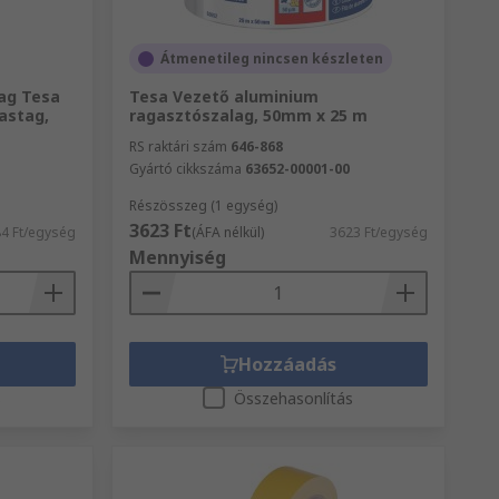
Átmenetileg nincsen készleten
lag Tesa
Tesa Vezető aluminium
astag,
ragasztószalag, 50mm x 25 m
RS raktári szám
646-868
Gyártó cikkszáma
63652-00001-00
Részösszeg (1 egység)
3623 Ft
4 Ft/egység
(ÁFA nélkül)
3623 Ft/egység
Mennyiség
Hozzáadás
s
Összehasonlítás