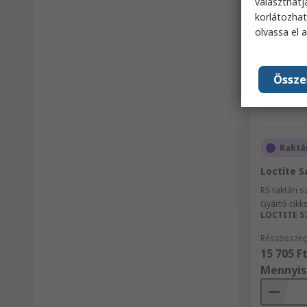
választhatj
korlátozhat
olvassa el 
Össze
Raktá
Loctite S
RS raktári 
Gyártó cik
LOCTITE 5
Részösszeg
15 705 F
Mennyis