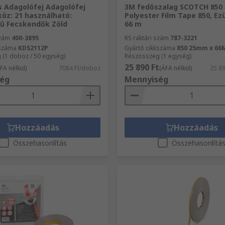
s Adagolófej Adagolófej
3M fedőszalag SCOTCH 850
öz: 21 használható:
Polyester Film Tape 850, E
ű Fecskendők Zöld
66 m
szám
400-3895
RS raktári szám
787-3221
kszáma
KDS2112P
Gyártó cikkszáma
850 25mm x 66M
 (1 doboz / 50 egység)
Részösszeg (1 egység)
25 890 Ft
FA nélkül)
7084 Ft/doboz
(ÁFA nélkül)
25 8
ég
Mennyiség
Hozzáadás
Hozzáadás
Összehasonlítás
Összehasonlítá