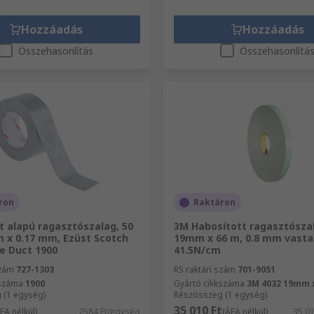
Hozzáadás
Hozzáadás
Összehasonlítás
Összehasonlítá
ron
Raktáron
t alapú ragasztószalag, 50
3M Habosított ragasztószal
 x 0.17 mm, Ezüst Scotch
19mm x 66 m, 0.8 mm vastag
e Duct 1900
41.5N/cm
szám
727-1303
RS raktári szám
701-9051
kszáma
1900
Gyártó cikkszáma
3M 4032 19mm 
 (1 egység)
Részösszeg (1 egység)
35 010 Ft
FA nélkül)
2584 Ft/egység
(ÁFA nélkül)
35 0