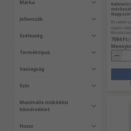
Márka
Kahnetic
mérőeszk
Nagyszer
Jellemzők
RS raktári 
Gyártó cik
Részösszeg
Szélesség
7084 Ft
(Á
Mennyis
Terméktípus
Vastagság
Szín
Maximális működési
hőmérséklet
Hossz