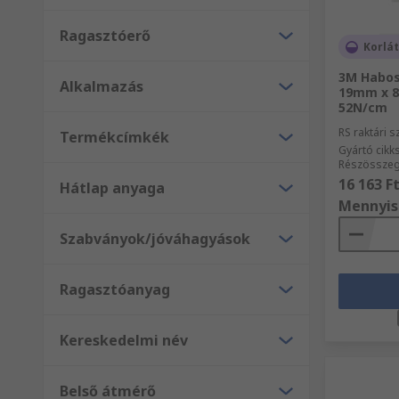
Ragasztóerő
Korlát
3M Habos
Alkalmazás
19mm x 8
52N/cm
RS raktári 
Termékcímkék
Gyártó cik
Részösszeg
16 163 F
Hátlap anyaga
Mennyis
Szabványok/jóváhagyások
Ragasztóanyag
Kereskedelmi név
Belső átmérő