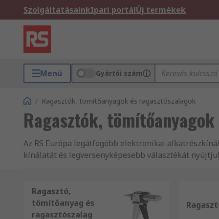
Szolgáltatásaink
Ipari portál
Új termékek
Menü
Gyártói szám
/
Ragasztók, tömítőanyagok és ragasztószalagok
Ragasztók, tömítőanyagok 
Az RS Európa legátfogóbb elektronikai alkatrészkíná
kínálatát és legversenyképesebb választékát nyújtju
termékek ipari szabványainak legkomolyabb elvárása
ragasztószalagok a kibővített termékválasztékunkbó
elérhető, és Ragasztók, tömítőanyagok és ragasztós
Ragasztó,
termékeinkre vonatkozó kérdései vannak, kérjük for
tömítőanyag és
Ragaszt
rendelkezésére. Az RS Compnents Ragasztók, tömítőan
ragasztószalag