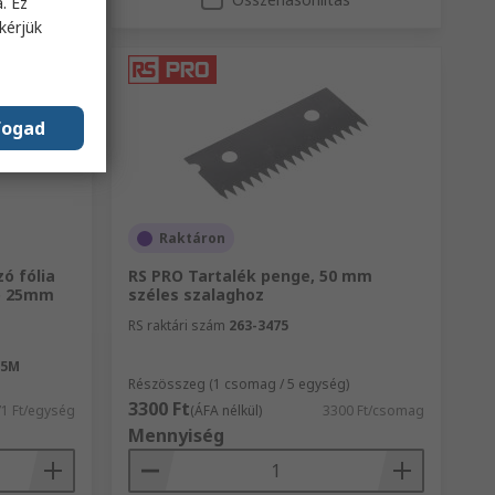
. Ez
kérjük
fogad
Raktáron
ó fólia
RS PRO Tartalék penge, 50 mm
zó 25mm
széles szalaghoz
RS raktári szám
263-3475
,5M
Részösszeg (1 csomag / 5 egység)
3300 Ft
71 Ft/egység
(ÁFA nélkül)
3300 Ft/csomag
Mennyiség