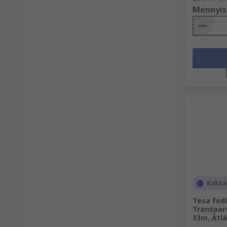
Mennyis
Raktá
Tesa fed
Transpar
33m, Átl