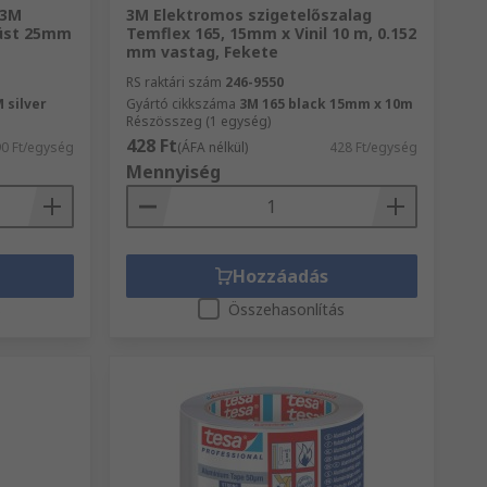
 3M
3M Elektromos szigetelőszalag
züst 25mm
Temflex 165, 15mm x Vinil 10 m, 0.152
mm vastag, Fekete
RS raktári szám
246-9550
 silver
Gyártó cikkszáma
3M 165 black 15mm x 10m
Részösszeg (1 egység)
428 Ft
90 Ft/egység
(ÁFA nélkül)
428 Ft/egység
Mennyiség
Hozzáadás
s
Összehasonlítás