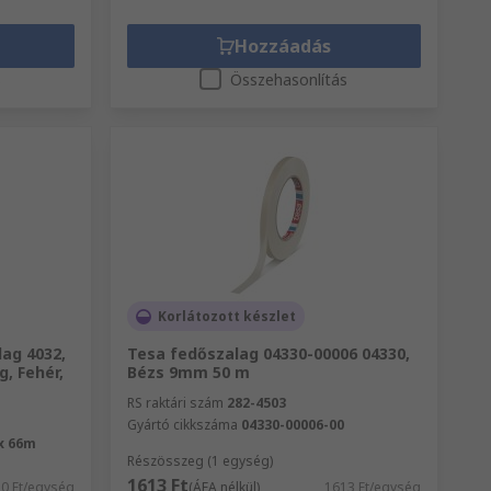
Hozzáadás
s
Összehasonlítás
Korlátozott készlet
ag 4032,
Tesa fedőszalag 04330-00006 04330,
, Fehér,
Bézs 9mm 50 m
RS raktári szám
282-4503
Gyártó cikkszáma
04330-00006-00
x 66m
Részösszeg (1 egység)
1613 Ft
10 Ft/egység
(ÁFA nélkül)
1613 Ft/egység