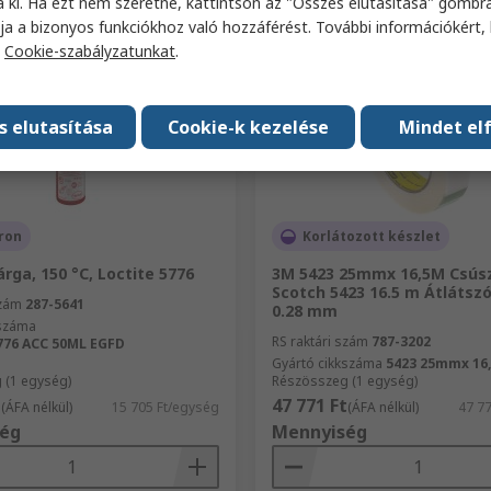
a ki. Ha ezt nem szeretné, kattintson az "Összes elutasítása" gombra
ja a bizonyos funkciókhoz való hozzáférést. További információkért, 
a
Cookie-szabályzatunkat
.
s elutasítása
Cookie-k kezelése
Mindet el
ron
Korlátozott készlet
árga, 150 °C, Loctite 5776
3M 5423 25mmx 16,5M Csúsz
Scotch 5423 16.5 m Átláts
szám
287-5641
0.28 mm
kszáma
RS raktári szám
787-3202
776 ACC 50ML EGFD
Gyártó cikkszáma
5423 25mmx 16
 (1 egység)
Részösszeg (1 egység)
t
47 771 Ft
(ÁFA nélkül)
15 705 Ft/egység
(ÁFA nélkül)
47 7
ég
Mennyiség