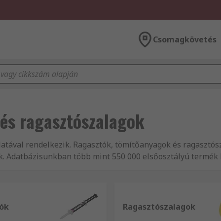
Csomagkövetés
és ragasztószalagok
latával rendelkezik. Ragasztók, tömítőanyagok és ragasztós
k. Adatbázisunkban több mint 550 000 elsőosztályú termék k
it. Az RSnél forgalmazott Gépészeti termékek és eszközök,
l származnak. Ezen termékvonal csupán néhány kattintással
zalagok, Ragasztók, tömítőanyagok és ragasztószalagok szé
duljon bizalommal ügyfélszolgálatunkkhoz, ahol segítőkés
ók
Ragasztószalagok
yagok és ragasztószalagok teljes termékvonalát kínálja. It