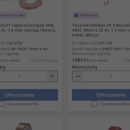
ozott készlet
Raktáron
ított ragasztószalag VHB,
Tesa Kétoldalas PE habsza
 m, 1.6 mm vastag, Fekete,
4957, 9mm x 25 m, 1.1 mm v
Fehér, 4N/cm
szám
163-4732
RS raktári szám
207-744
kszáma
3M 5962F 19mm x 8m
Gyártó cikkszáma
04957-00017-00
 (1 egység)
Részösszeg (1 egység)
t
1984 Ft
(ÁFA nélkül)
16 163 Ft/egység
(ÁFA nélkül)
198
ég
Mennyiség
Hozzáadás
Hozzáadás
Összehasonlítás
Összehasonlítá