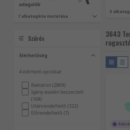
kiegészítők, illetve Tömítőanyagok teljes választékát
adagolók
meg az igényeinek megfelelő termékeket online! Ügy
5 alkate
7 alkategória mutatása
esetében profitál a másnapi kiszállítás előnyeiből. 
gyártjuk. Weboldalunkon rendkívül széles választék
100 000 műszaki dokumentummal rendelkezünk és ezz
3643 Te
Szűrés
ragaszt
Elérhetőség
4 elérhető opciókat
Raktáron (2869)
Igény esetén beszerzett
(168)
Utánrendelhető (322)
Előrendelhető (7)
Raktá