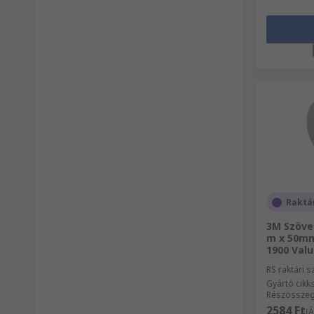
Raktá
3M Szöve
m x 50mm
1900 Valu
RS raktári 
Gyártó cik
Részösszeg
2584 Ft
(Á