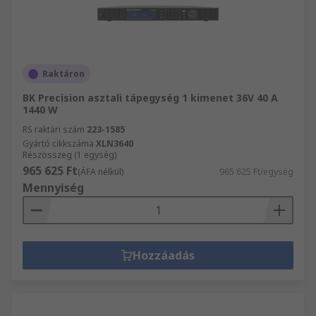
Raktáron
BK Precision asztali tápegység 1 kimenet 36V 40 A
1440 W
RS raktári szám
223-1585
Gyártó cikkszáma
XLN3640
Részösszeg (1 egység)
965 625 Ft
(ÁFA nélkül)
965 625 Ft/egység
Mennyiség
Hozzáadás