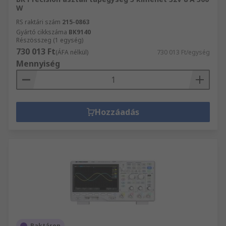
W
RS raktári szám
215-0863
Gyártó cikkszáma
BK9140
Részösszeg (1 egység)
730 013 Ft
(ÁFA nélkül)
730 013 Ft/egység
Mennyiség
Hozzáadás
Raktáron