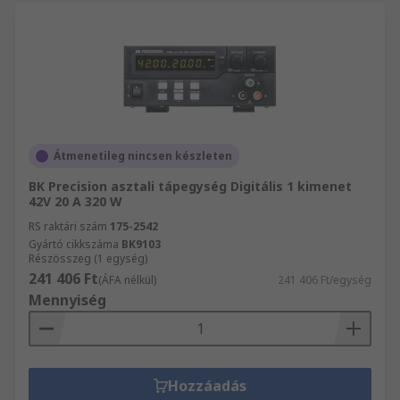
Átmenetileg nincsen készleten
BK Precision asztali tápegység Digitális 1 kimenet
42V 20 A 320 W
RS raktári szám
175-2542
Gyártó cikkszáma
BK9103
Részösszeg (1 egység)
241 406 Ft
(ÁFA nélkül)
241 406 Ft/egység
Mennyiség
Hozzáadás