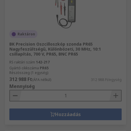
Raktáron
BK Precision Oszcilloszkóp szonda PR65
Nagyfeszültségű, Különbözeti, 30 MHz, 10:1
csillapítás, 700 V, PR65, BNC PR65
RS raktári szám
142-217
Gyártó cikkszáma
PR65
Részösszeg (1 egység)
312 988 Ft
(ÁFA nélkül)
312 988 Ft/egység
Mennyiség
Hozzáadás