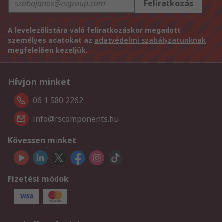
Feliratkozás
A levelezőlistára való feliratkozáskor megadott
személyes adatokat az
adatvédelmi szabályzatunknak
megfelelően kezeljük.
Hívjon minket
06 1 580 2262
info@rscomponents.hu
Kövessen minket
Fizetési módok