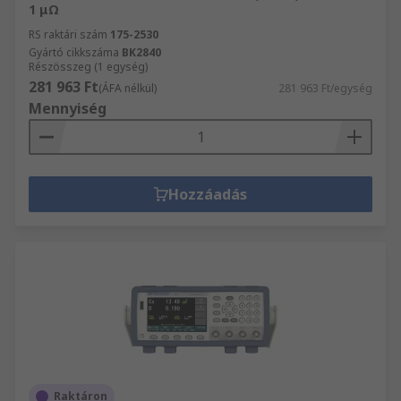
1 μΩ
RS raktári szám
175-2530
Gyártó cikkszáma
BK2840
Részösszeg (1 egység)
281 963 Ft
(ÁFA nélkül)
281 963 Ft/egység
Mennyiség
Hozzáadás
Raktáron