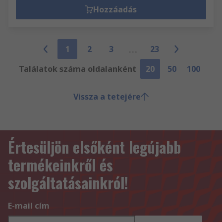
Hozzáadás
1
2
3
23
Találatok száma oldalanként
20
50
100
Vissza a tetejére
Értesüljön elsőként legújabb
termékeinkről és
szolgáltatásainkról!
E-mail cím