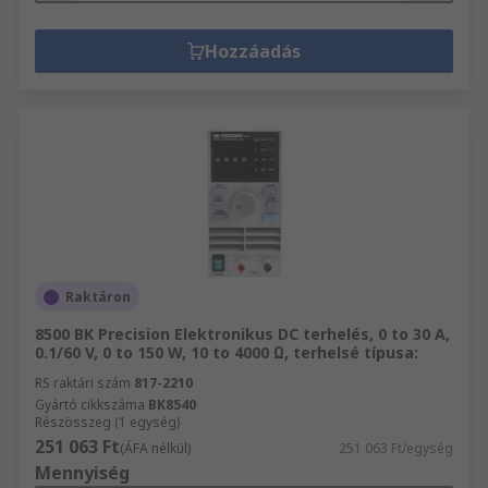
Hozzáadás
Raktáron
8500 BK Precision Elektronikus DC terhelés, 0 to 30 A,
0.1/60 V, 0 to 150 W, 10 to 4000 Ω, terhelsé típusa:
RS raktári szám
817-2210
Gyártó cikkszáma
BK8540
Részösszeg (1 egység)
251 063 Ft
(ÁFA nélkül)
251 063 Ft/egység
Mennyiség