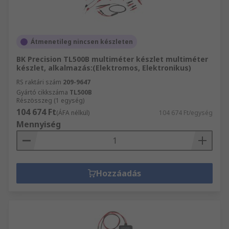
Átmenetileg nincsen készleten
BK Precision TL500B multiméter készlet multiméter
készlet, alkalmazás:(Elektromos, Elektronikus)
RS raktári szám
209-9647
Gyártó cikkszáma
TL500B
Részösszeg (1 egység)
104 674 Ft
(ÁFA nélkül)
104 674 Ft/egység
Mennyiség
Hozzáadás