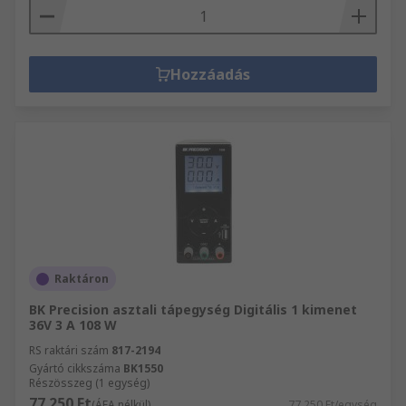
Hozzáadás
Raktáron
BK Precision asztali tápegység Digitális 1 kimenet
36V 3 A 108 W
RS raktári szám
817-2194
Gyártó cikkszáma
BK1550
Részösszeg (1 egység)
77 250 Ft
(ÁFA nélkül)
77 250 Ft/egység