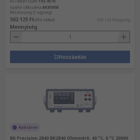
RS raktári szám
192-4570
Gyártó cikkszáma
BK8500B
Részösszeg (1 egység)
502 125 Ft
(ÁFA nélkül)
502 125 Ft/egység
Mennyiség
Hozzáadás
Raktáron
BK Precision 2840 BK2840 Ohmmérő, 40 °C, 0 °C 20000