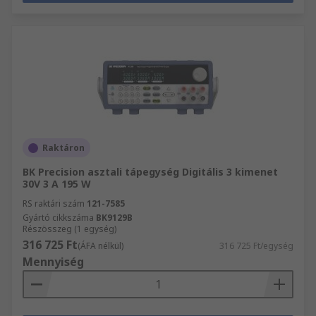
Raktáron
BK Precision asztali tápegység Digitális 3 kimenet
30V 3 A 195 W
RS raktári szám
121-7585
Gyártó cikkszáma
BK9129B
Részösszeg (1 egység)
316 725 Ft
(ÁFA nélkül)
316 725 Ft/egység
Mennyiség