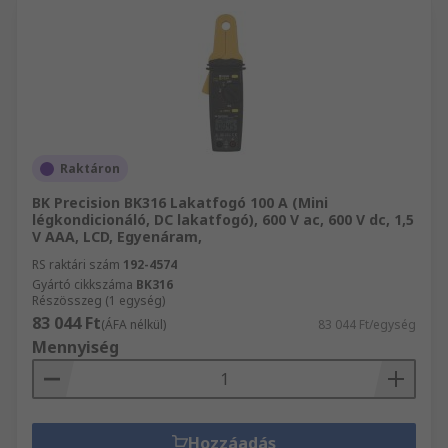
Raktáron
BK Precision BK316 Lakatfogó 100 A (Mini
légkondicionáló, DC lakatfogó), 600 V ac, 600 V dc, 1,5
V AAA, LCD, Egyenáram,
RS raktári szám
192-4574
Gyártó cikkszáma
BK316
Részösszeg (1 egység)
83 044 Ft
(ÁFA nélkül)
83 044 Ft/egység
Mennyiség
Hozzáadás