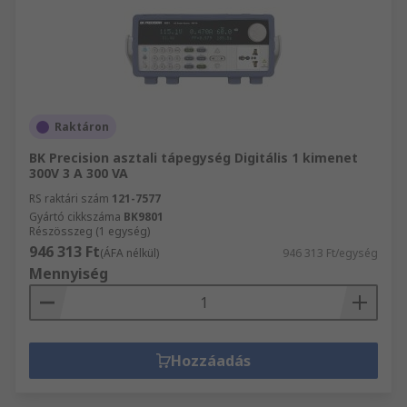
Raktáron
BK Precision asztali tápegység Digitális 1 kimenet
300V 3 A 300 VA
RS raktári szám
121-7577
Gyártó cikkszáma
BK9801
Részösszeg (1 egység)
946 313 Ft
(ÁFA nélkül)
946 313 Ft/egység
Mennyiség
Hozzáadás