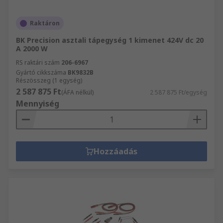
Raktáron
BK Precision asztali tápegység 1 kimenet 424V dc 20
A 2000 W
RS raktári szám
206-6967
Gyártó cikkszáma
BK9832B
Részösszeg (1 egység)
2 587 875 Ft
(ÁFA nélkül)
2 587 875 Ft/egység
Mennyiség
Hozzáadás