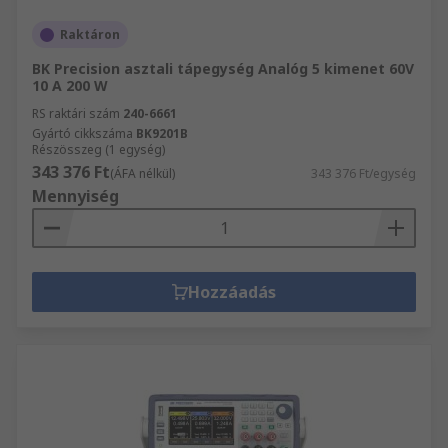
Raktáron
BK Precision asztali tápegység Analóg 5 kimenet 60V
10 A 200 W
RS raktári szám
240-6661
Gyártó cikkszáma
BK9201B
Részösszeg (1 egység)
343 376 Ft
(ÁFA nélkül)
343 376 Ft/egység
Mennyiség
Hozzáadás