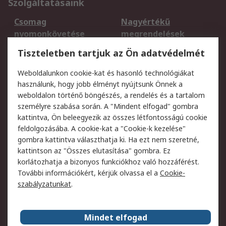
Szolgáltatásaink
Csomag
Nagyértékű
nyomonkövetése
megrendelések
Regisztráció
Szállítás
Tiszteletben tartjuk az Ön adatvédelmét
Termékvisszaküldés
Ütemezett szállítás
Weboldalunkon cookie-kat és hasonló technológiákat
Szolgáltatások
használunk, hogy jobb élményt nyújtsunk Önnek a
weboldalon történő böngészés, a rendelés és a tartalom
Jogi
személyre szabása során. A "Mindent elfogad" gombra
kattintva, Ön beleegyezik az összes létfontosságú cookie
Adatvédelmi
Az RS értékesítési
feldolgozásába. A cookie-kat a "Cookie-k kezelése"
szabályzat
feltételei
gombra kattintva választhatja ki. Ha ezt nem szeretné,
Cookie szabályzat
Email biztonság
kattintson az "Összes elutasítása" gombra. Ez
Webhelyre vonatkozó
Weboldal felhasználói
korlátozhatja a bizonyos funkciókhoz való hozzáférést.
feltételek
szabályzata
További információkért, kérjük olvassa el a
Cookie-
szabályzatunkat
.
Rólunk
Mindet elfogad
Kapcsolat
Képviseletek