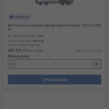
Raktáron
BK Precision asztali tápegység 3 kimenet 32V 8 A 300
W
RS raktári szám
215-1304
Gyártó cikkszáma
BK9140
Részösszeg (1 egység)
885 591 Ft
(ÁFA nélkül)
885 591 Ft/egység
Mennyiség
Hozzáadás