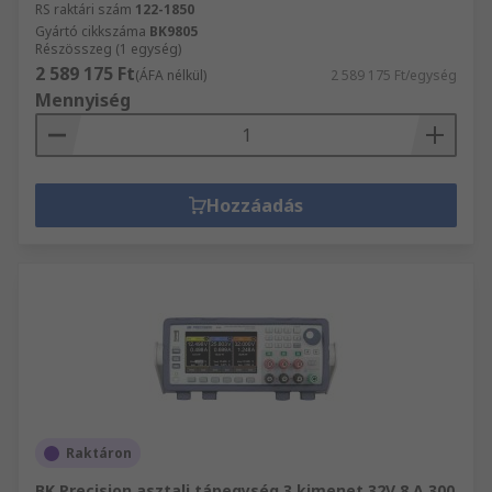
RS raktári szám
122-1850
Gyártó cikkszáma
BK9805
Részösszeg (1 egység)
2 589 175 Ft
(ÁFA nélkül)
2 589 175 Ft/egység
Mennyiség
Hozzáadás
Raktáron
BK Precision asztali tápegység 3 kimenet 32V 8 A 300