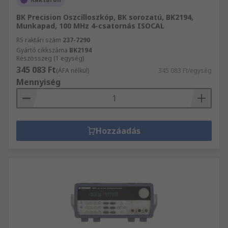
BK Precision Oszcilloszkóp, BK sorozatú, BK2194,
Munkapad, 100 MHz 4-csatornás ISOCAL
RS raktári szám
237-7290
Gyártó cikkszáma
BK2194
Részösszeg (1 egység)
345 083 Ft
(ÁFA nélkül)
345 083 Ft/egység
Mennyiség
Hozzáadás