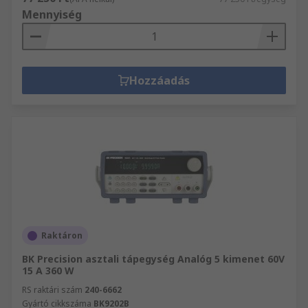
Mennyiség
Hozzáadás
Raktáron
BK Precision asztali tápegység Analóg 5 kimenet 60V
15 A 360 W
RS raktári szám
240-6662
Gyártó cikkszáma
BK9202B