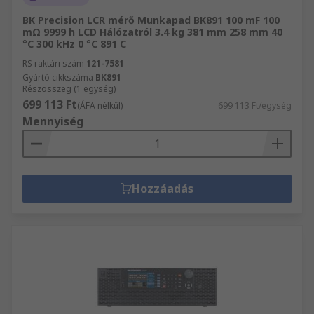
BK Precision LCR mérő Munkapad BK891 100 mF 100
mΩ 9999 h LCD Hálózatról 3.4 kg 381 mm 258 mm 40
°C 300 kHz 0 °C 891 C
RS raktári szám
121-7581
Gyártó cikkszáma
BK891
Részösszeg (1 egység)
699 113 Ft
(ÁFA nélkül)
699 113 Ft/egység
Mennyiség
Hozzáadás