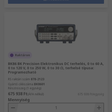
Raktáron
BK86 BK Precision Elektronikus DC terhelés, 0 to 60 A,
0 to 120 V, 0 to 250 W, 0 to 30 Ω, terhelsé típusa:
Programozható
RS raktári szám
878-2123
Gyártó cikkszáma
BK8601
Részösszeg (1 egység)
675 938 Ft
(ÁFA nélkül)
675 938 Ft/egység
Mennyiség