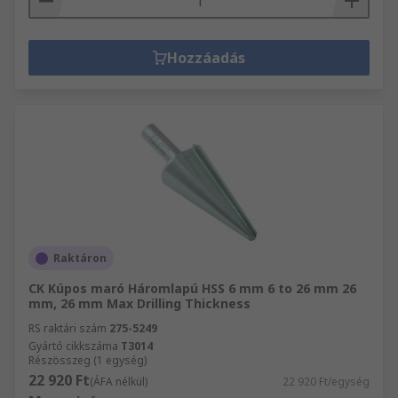
Hozzáadás
Raktáron
CK Kúpos maró Háromlapú HSS 6 mm 6 to 26 mm 26
mm, 26 mm Max Drilling Thickness
RS raktári szám
275-5249
Gyártó cikkszáma
T3014
Részösszeg (1 egység)
22 920 Ft
(ÁFA nélkül)
22 920 Ft/egység