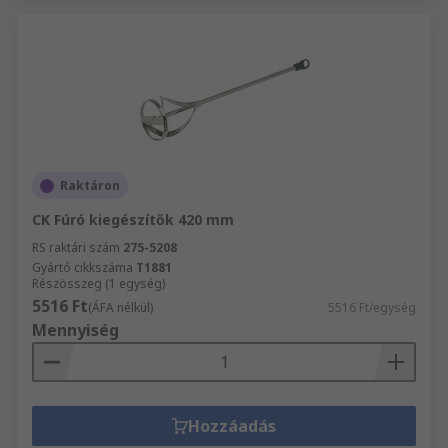
Raktáron
CK Fúró kiegészítők 420 mm
RS raktári szám
275-5208
Gyártó cikkszáma
T1881
Részösszeg (1 egység)
5516 Ft
(ÁFA nélkül)
5516 Ft/egység
Mennyiség
Hozzáadás