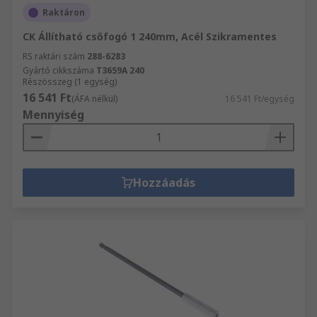
Raktáron
CK Állítható csőfogó 1 240mm, Acél Szikramentes
RS raktári szám
288-6283
Gyártó cikkszáma
T3659A 240
Részösszeg (1 egység)
16 541 Ft
(ÁFA nélkül)
16 541 Ft/egység
Mennyiség
Hozzáadás