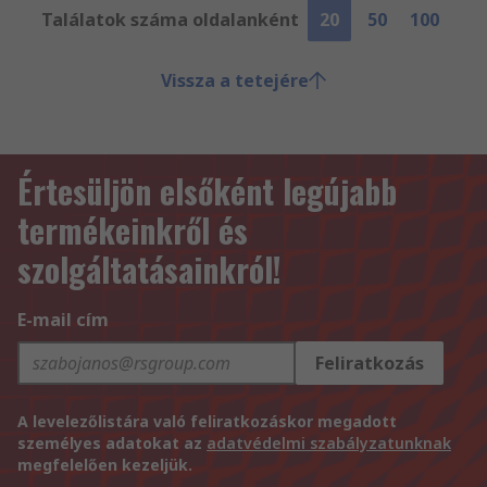
Találatok száma oldalanként
20
50
100
Vissza a tetejére
Értesüljön elsőként legújabb
termékeinkről és
szolgáltatásainkról!
E-mail cím
Feliratkozás
A levelezőlistára való feliratkozáskor megadott
személyes adatokat az
adatvédelmi szabályzatunknak
megfelelően kezeljük.