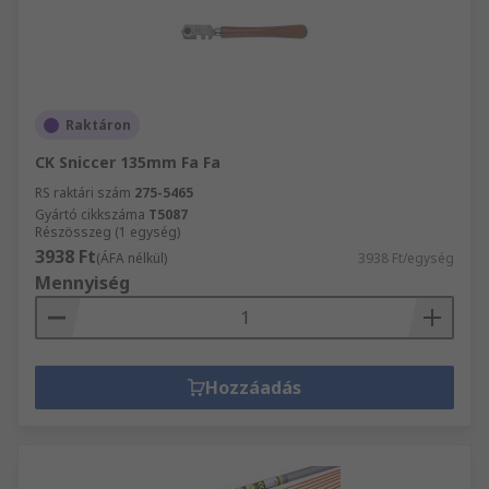
Raktáron
CK Sniccer 135mm Fa Fa
RS raktári szám
275-5465
Gyártó cikkszáma
T5087
Részösszeg (1 egység)
3938 Ft
(ÁFA nélkül)
3938 Ft/egység
Mennyiség
Hozzáadás