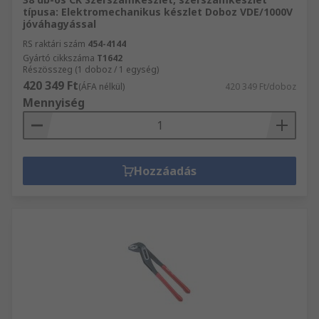
típusa: Elektromechanikus készlet Doboz VDE/1000V
jóváhagyással
RS raktári szám
454-4144
Gyártó cikkszáma
T1642
Részösszeg (1 doboz / 1 egység)
420 349 Ft
(ÁFA nélkül)
420 349 Ft/doboz
Mennyiség
Hozzáadás