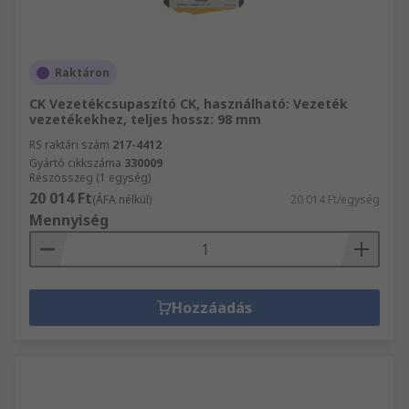
Raktáron
CK Vezetékcsupaszító CK, használható: Vezeték
vezetékekhez, teljes hossz: 98 mm
RS raktári szám
217-4412
Gyártó cikkszáma
330009
Részösszeg (1 egység)
20 014 Ft
(ÁFA nélkül)
20 014 Ft/egység
Mennyiség
Hozzáadás