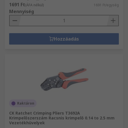
1691 Ft
(ÁFA nélkül)
1691 Ft/egység
Mennyiség
Hozzáadás
Raktáron
CK Ratchet Crimping Pliers T3692A
Krimpelőszerszám Racsnis krimpelő 0.14 to 2.5 mm
Vezetékhüvelyek