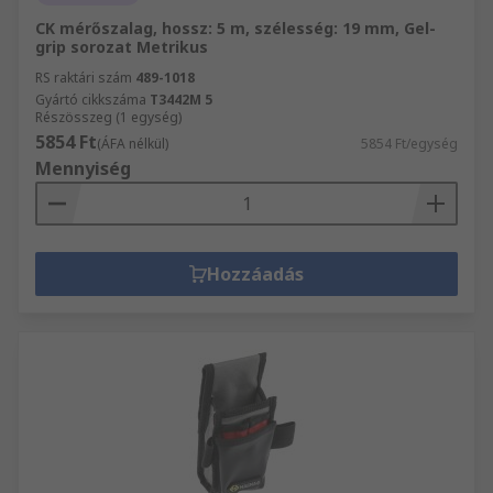
CK mérőszalag, hossz: 5 m, szélesség: 19 mm, Gel-
grip sorozat Metrikus
RS raktári szám
489-1018
Gyártó cikkszáma
T3442M 5
Részösszeg (1 egység)
5854 Ft
(ÁFA nélkül)
5854 Ft/egység
Mennyiség
Hozzáadás