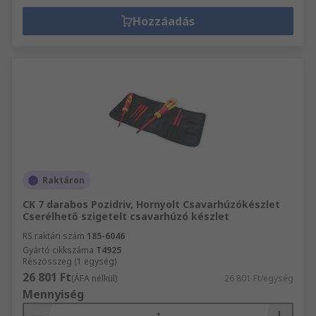
Hozzáadás
Raktáron
CK 7 darabos Pozidriv, Hornyolt Csavarhúzókészlet
Cserélhető szigetelt csavarhúzó készlet
RS raktári szám
185-6046
Gyártó cikkszáma
T4925
Részösszeg (1 egység)
26 801 Ft
(ÁFA nélkül)
26 801 Ft/egység
Mennyiség