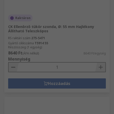
Raktáron
CK Ellenőrző tükör szonda, Ø: 55 mm Hajlékony
Állítható Teleszkópos
RS raktári szám
275-5471
Gyártó cikkszáma
T5914 55
Részösszeg (1 egység)
8640 Ft
(ÁFA nélkül)
8640 Ft/egység
Mennyiség
Hozzáadás