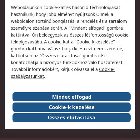
Termékvisszaküldés
Ütemezett szállítás
Weboldalunkon cookie-kat és hasonló technológiákat
Szolgáltatások
használunk, hogy jobb élményt nyújtsunk Önnek a
weboldalon történő böngészés, a rendelés és a tartalom
Jogi
személyre szabása során. A "Mindent elfogad" gombra
kattintva, Ön beleegyezik az összes létfontosságú cookie
Adatvédelmi
Az RS értékesítési
feldolgozásába. A cookie-kat a "Cookie-k kezelése"
szabályzat
feltételei
gombra kattintva választhatja ki. Ha ezt nem szeretné,
Cookie szabályzat
Email biztonság
kattintson az "Összes elutasítása" gombra. Ez
Webhelyre vonatkozó
Weboldal felhasználói
korlátozhatja a bizonyos funkciókhoz való hozzáférést.
feltételek
szabályzata
További információkért, kérjük olvassa el a
Cookie-
szabályzatunkat
.
Rólunk
Mindet elfogad
Kapcsolat
Képviseletek
Rólunk
Vállalatcsoport
Cookie-k kezelése
Karrier
Díjak és elismerések
Összes elutasítása
ESG globális célok