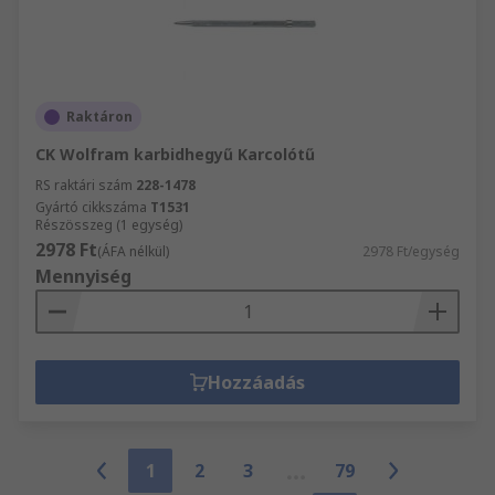
Raktáron
CK Wolfram karbidhegyű Karcolótű
RS raktári szám
228-1478
Gyártó cikkszáma
T1531
Részösszeg (1 egység)
2978 Ft
(ÁFA nélkül)
2978 Ft/egység
Mennyiség
Hozzáadás
1
2
3
79