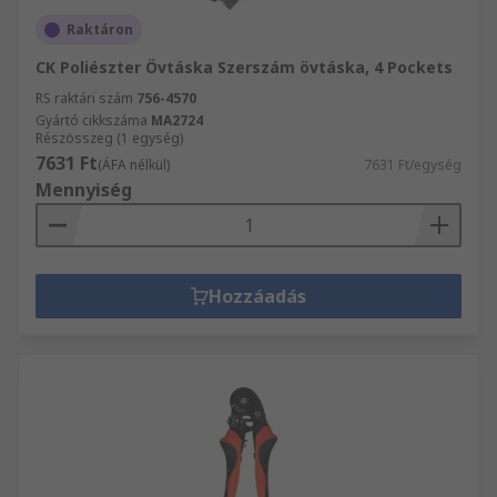
Raktáron
CK Poliészter Övtáska Szerszám övtáska, 4 Pockets
RS raktári szám
756-4570
Gyártó cikkszáma
MA2724
Részösszeg (1 egység)
7631 Ft
(ÁFA nélkül)
7631 Ft/egység
Mennyiség
Hozzáadás