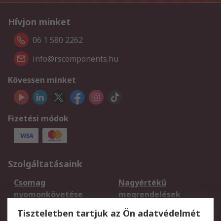
Hívjon minket
06 1 580 2262
info@rscomponents.hu
Kövessen minket
Fizetési módok
Szolgáltatásaink
Csomag
Nagyértékű
nyomonkövetése
megrendelések
Regisztráció
Szállítás
Tiszteletben tartjuk az Ön adatvédelmét