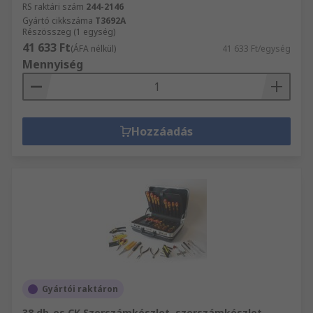
RS raktári szám
244-2146
Gyártó cikkszáma
T3692A
Részösszeg (1 egység)
41 633 Ft
(ÁFA nélkül)
41 633 Ft/egység
Mennyiség
Hozzáadás
Gyártói raktáron
38 db-os CK Szerszámkészlet, szerszámkészlet