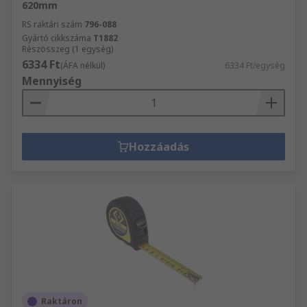
620mm
RS raktári szám
796-088
Gyártó cikkszáma
T1882
Részösszeg (1 egység)
6334 Ft
(ÁFA nélkül)
6334 Ft/egység
Mennyiség
Hozzáadás
Raktáron