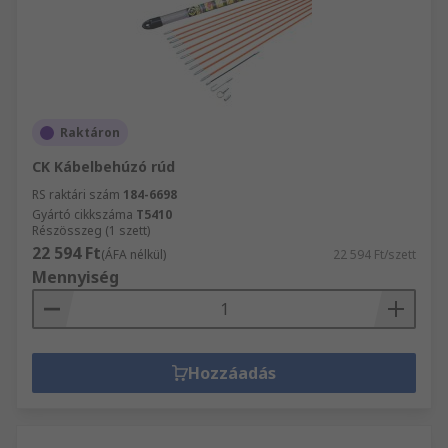
Raktáron
CK Kábelbehúzó rúd
RS raktári szám
184-6698
Gyártó cikkszáma
T5410
Részösszeg (1 szett)
22 594 Ft
(ÁFA nélkül)
22 594 Ft/szett
Mennyiség
Hozzáadás