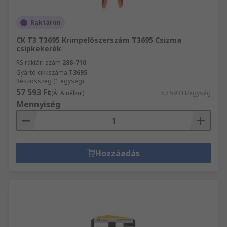
Raktáron
CK T3 T3695 Krimpelőszerszám T3695 Csizma
csipkekerék
RS raktári szám
288-710
Gyártó cikkszáma
T3695
Részösszeg (1 egység)
57 593 Ft
(ÁFA nélkül)
57 593 Ft/egység
Mennyiség
Hozzáadás