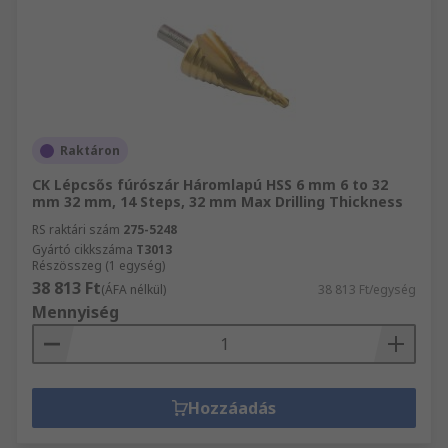
Raktáron
CK Lépcsős fúrószár Háromlapú HSS 6 mm 6 to 32
mm 32 mm, 14 Steps, 32 mm Max Drilling Thickness
RS raktári szám
275-5248
Gyártó cikkszáma
T3013
Részösszeg (1 egység)
38 813 Ft
(ÁFA nélkül)
38 813 Ft/egység
Mennyiség
Hozzáadás