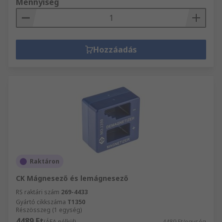
Mennyiség
Hozzáadás
Raktáron
CK Mágnesező és lemágnesező
RS raktári szám
269-4433
Gyártó cikkszáma
T1350
Részösszeg (1 egység)
4489 Ft
(ÁFA nélkül)
4489 Ft/egység