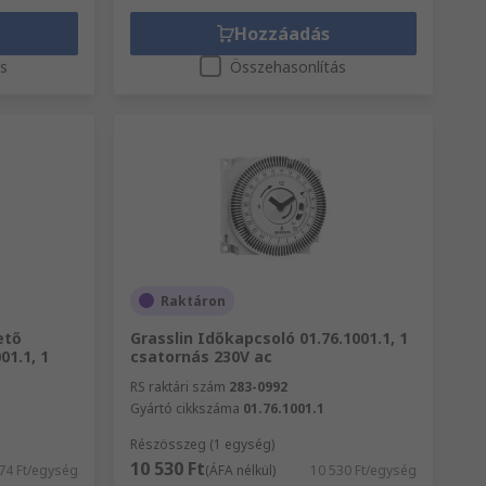
Hozzáadás
ás
Összehasonlítás
Raktáron
ető
Grasslin Időkapcsoló 01.76.1001.1, 1
01.1, 1
csatornás 230V ac
RS raktári szám
283-0992
Gyártó cikkszáma
01.76.1001.1
Részösszeg (1 egység)
10 530 Ft
74 Ft/egység
(ÁFA nélkül)
10 530 Ft/egység