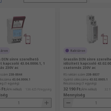
táron
Raktáron
n DIN sínre szerelhető
Grasslin DIN sínre szerelh
t kapcsoló 43.04.0006.1, 1
időzített kapcsoló 43.02.00
ás 230V ac
csatornás 230V ac
i szám
238-8844
RS raktári szám
238-8837
ikkszáma
43.04.0006.1
Gyártó cikkszáma
43.02.0005.1
eg (1 egység)
Részösszeg (1 egység)
 Ft
32 190 Ft
(ÁFA nélkül)
136 425 Ft/egység
(ÁFA nélkül)
32 1
iség
Mennyiség