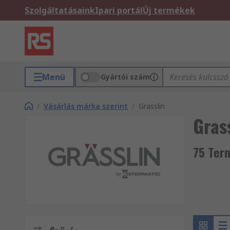
Szolgáltatásaink
Ipari portál
Új termékek
Menü
Gyártói szám
/
Vásárlás márka szerint
/
Grasslin
Gras
75 Ter