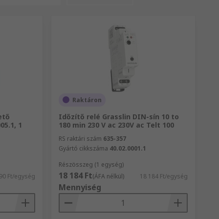
Raktáron
ető
Időzítő relé Grasslin DIN-sín 10 to
05.1, 1
180 min 230 V ac 230V ac Telt 100
RS raktári szám
635-357
Gyártó cikkszáma
40.02.0001.1
Részösszeg (1 egység)
18 184 Ft
90 Ft/egység
(ÁFA nélkül)
18 184 Ft/egység
Mennyiség