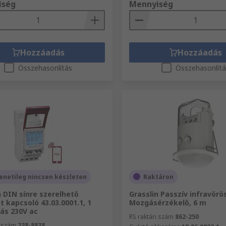
iség
Mennyiség
Hozzáadás
Hozzáadás
Összehasonlítás
Összehasonlít
netileg nincsen készleten
Raktáron
n DIN sínre szerelhető
Grasslin Passzív infravörö
t kapcsoló 43.03.0001.1, 1
Mozgásérzékelő, 6 m
ás 230V ac
RS raktári szám
862-250
i szám
238-8838