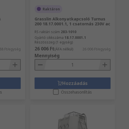
Raktáron
s
Grasslin Alkonyatkapcsoló Turnus
200 18.17.0001.1, 1 csatornás 230V ac
RS raktári szám
283-1010
Gyártó cikkszáma
18.17.0001.1
Részösszeg (1 egység)
26 006 Ft
88 Ft/egység
(ÁFA nélkül)
26 006 Ft/egység
Mennyiség
Hozzáadás
ás
Összehasonlítás