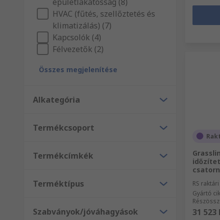
épületlakatosság (8)
HVAC (fűtés, szellőztetés és
klimatizálás) (7)
Kapcsolók (4)
Félvezetők (2)
Összes megjelenítése
Alkategória
Termékcsoport
Rak
Grassli
Termékcímkék
időzítet
csatorn
Terméktípus
RS raktár
Gyártó c
Részössz
Szabványok/jóváhagyások
31 523 