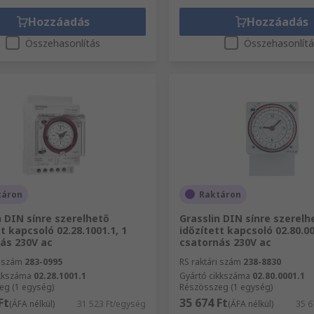
Hozzáadás
Hozzáadás
Összehasonlítás
Összehasonlít
táron
Raktáron
n DIN sínre szerelhető
Grasslin DIN sínre szerelh
t kapcsoló 02.28.1001.1, 1
időzített kapcsoló 02.80.00
ás 230V ac
csatornás 230V ac
i szám
283-0995
RS raktári szám
238-8830
ikkszáma
02.28.1001.1
Gyártó cikkszáma
02.80.0001.1
eg (1 egység)
Részösszeg (1 egység)
Ft
35 674 Ft
(ÁFA nélkül)
31 523 Ft/egység
(ÁFA nélkül)
35 6