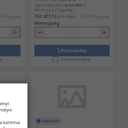
Gyártó cikkszáma
43.04.0001.1
Részösszeg (1 egység)
153 413 Ft
81 Ft/egység
(ÁFA nélkül)
153 413 Ft/egység
Mennyiség
Hozzáadás
ás
Összehasonlítás
ményt
emélyre
s
Raktáron
a kattintva