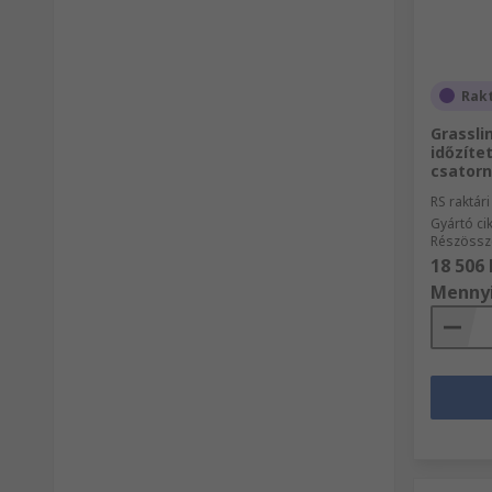
Rak
Grassli
időzítet
csatorn
RS raktár
Gyártó c
Részössz
18 506 
Menny