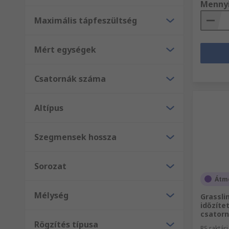
Menny
Maximális tápfeszültség
Mért egységek
Csatornák száma
Altípus
Szegmensek hossza
Sorozat
Átme
Mélység
Grassli
időzítet
csatorn
Rögzítés típusa
RS raktár