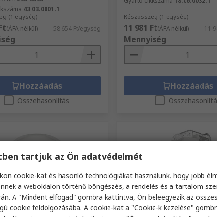
Gyártó cikkszáma
18.06.0032.1
ikkszáma
43.03.0001.1
eg (1 egység)
Részösszeg (1 egység)
Ft
11 981 Ft
(ÁFA nélkül)
58 654 Ft/egység
(ÁFA nélkül)
11 9
iség
Mennyiség
Hozzáadás
Hozzáadás
Összehasonlítás
Összehasonlít
etben tartjuk az Ön adatvédelmét
kon cookie-kat és hasonló technológiákat használunk, hogy jobb él
nnek a weboldalon történő böngészés, a rendelés és a tartalom sz
án. A "Mindent elfogad" gombra kattintva, Ön beleegyezik az össze
táron
Raktáron
gú cookie feldolgozásába. A cookie-kat a "Cookie-k kezelése" gombr