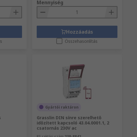
Mennyiség
Hozzáadás
ás
Összehasonlítás
Gyártói raktáron
s
Grasslin DIN sínre szerelhető
időzített kapcsoló 43.04.0001.1, 2
csatornás 230V ac
RS raktári szám
238-8842