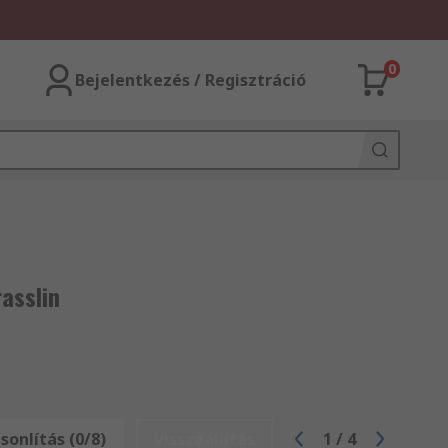
0
Bejelentkezés / Regisztráció
asslin
onlítás (0/8)
Visszaállítás
1
/
4