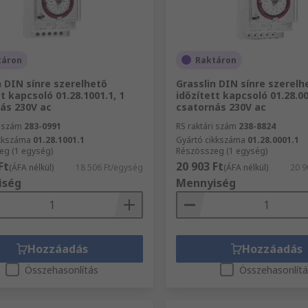
táron
Raktáron
n DIN sínre szerelhető
Grasslin DIN sínre szerelh
t kapcsoló 01.28.1001.1, 1
időzített kapcsoló 01.28.00
ás 230V ac
csatornás 230V ac
i szám
283-0991
RS raktári szám
238-8824
ikkszáma
01.28.1001.1
Gyártó cikkszáma
01.28.0001.1
eg (1 egység)
Részösszeg (1 egység)
Ft
20 903 Ft
(ÁFA nélkül)
18 506 Ft/egység
(ÁFA nélkül)
20 9
iség
Mennyiség
Hozzáadás
Hozzáadás
Összehasonlítás
Összehasonlít