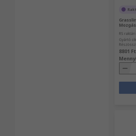
Rak
Grassli
Mozgás
RS raktár
Gyártó c
Részössz
8801 Ft
Menny