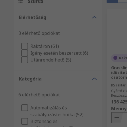
Szűrés
Elérhetőség
3 elérhető opciókat
Raktáron (61)
Igény esetén beszerzett (6)
Rak
Utánrendelhető (5)
Grassli
időzítet
csatorn
Kategória
RS raktár
Gyártó c
6 elérhető opciókat
Részössz
136 425
Automatizálás és
Menny
szabályozástechnika (52)
Biztonság és