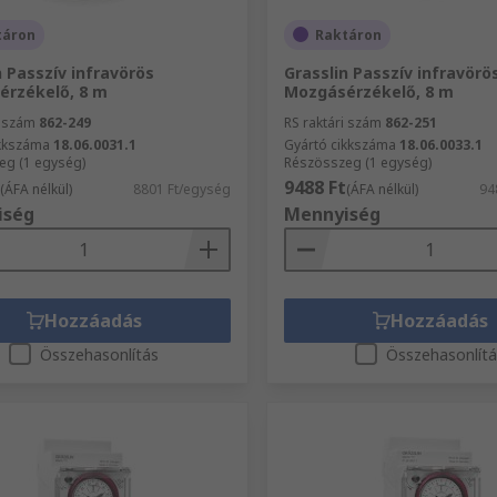
táron
Raktáron
n Passzív infravörös
Grasslin Passzív infravörö
érzékelő, 8 m
Mozgásérzékelő, 8 m
i szám
862-249
RS raktári szám
862-251
ikkszáma
18.06.0031.1
Gyártó cikkszáma
18.06.0033.1
eg (1 egység)
Részösszeg (1 egység)
9488 Ft
(ÁFA nélkül)
8801 Ft/egység
(ÁFA nélkül)
94
iség
Mennyiség
Hozzáadás
Hozzáadás
Összehasonlítás
Összehasonlít