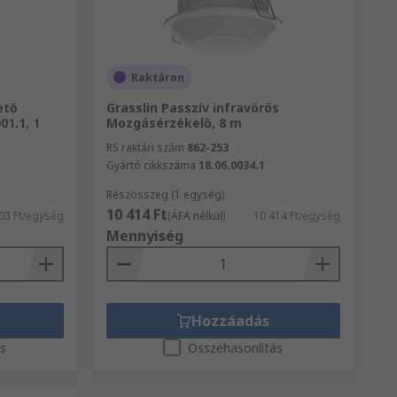
Raktáron
ető
Grasslin Passzív infravörös
01.1, 1
Mozgásérzékelő, 8 m
RS raktári szám
862-253
Gyártó cikkszáma
18.06.0034.1
Részösszeg (1 egység)
10 414 Ft
03 Ft/egység
(ÁFA nélkül)
10 414 Ft/egység
Mennyiség
Hozzáadás
ás
Összehasonlítás