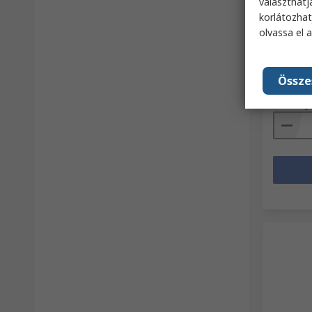
választhatj
Hama US
USB C t
korlátozhat
típusú,
olvassa el 
RS raktár
Gyártó c
Részössz
Össze
5695 Ft
Menny