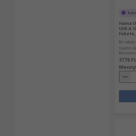
Rak
Hama US
USB A t
Fekete,
RS raktár
Gyártó c
Részössz
3776 Ft
Menny