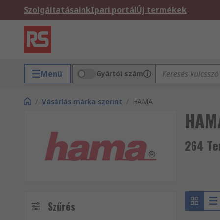
Szolgáltatásaink
Ipari portál
Új termékek
Menü
Gyártói szám
/
Vásárlás márka szerint
/
HAMA
HAM
264 Te
Szűrés