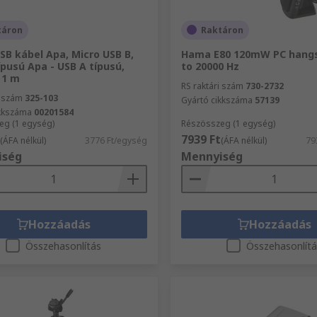
táron
Raktáron
B kábel Apa, Micro USB B,
Hama E80 120mW PC hangs
ípusú Apa - USB A típusú,
to 20000 Hz
 1 m
RS raktári szám
730-2732
i szám
325-103
Gyártó cikkszáma
57139
ikkszáma
00201584
eg (1 egység)
Részösszeg (1 egység)
7939 Ft
(ÁFA nélkül)
3776 Ft/egység
(ÁFA nélkül)
79
iség
Mennyiség
Hozzáadás
Hozzáadás
Összehasonlítás
Összehasonlít