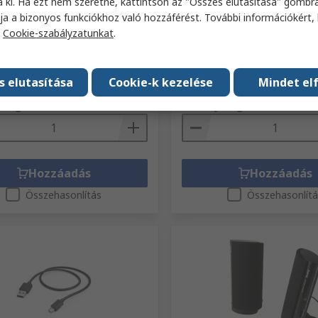
a ki. Ha ezt nem szeretné, kattintson az "Összes elutasítása" gombra
B kábel Apa, USB A típusú,
Hama Neoprene 14.1 in Hü
ípusú csatlakozó Apa - USB A
Laptop táska, Fekete
ja a bizonyos funkciókhoz való hozzáférést. További információkért, 
 Fekete, 0.75 m
a
Cookie-szabályzatunkat
.
RS raktári szám
324-995
i szám
325-085
Gyártó cikkszáma
00216504
ikkszáma
00200651
eg (1 egység)
Részösszeg (1 egység)
s elutasítása
Cookie-k kezelése
Mindet el
8104 Ft
(ÁFA nélkül)
5695 Ft/egység
(ÁFA nélkül)
81
iség
Mennyiség
Hozzáadás
Hozzáadás
Összehasonlítás
Összehasonlít