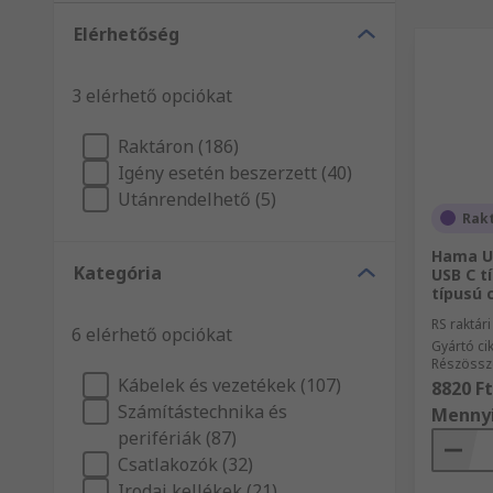
Elérhetőség
3 elérhető opciókat
Raktáron (186)
Igény esetén beszerzett (40)
Utánrendelhető (5)
Rak
Hama US
Kategória
USB C t
típusú 
RS raktár
6 elérhető opciókat
Gyártó c
Részössz
Kábelek és vezetékek (107)
8820 Ft
Számítástechnika és
Menny
perifériák (87)
Csatlakozók (32)
Irodai kellékek (21)