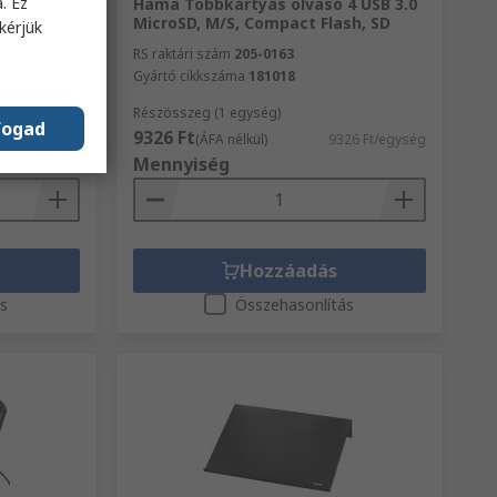
. Ez
vely
Hama Többkártyás olvasó 4 USB 3.0
MicroSD, M/S, Compact Flash, SD
kérjük
RS raktári szám
205-0163
Gyártó cikkszáma
181018
Részösszeg (1 egység)
fogad
9326 Ft
04 Ft/egység
(ÁFA nélkül)
9326 Ft/egység
Mennyiség
Hozzáadás
ás
Összehasonlítás