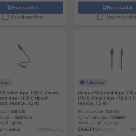
Hozzáadás
Hozzáadás
Összehasonlítás
Összehasonlít
táron
Raktáron
B kábel Apa, USB C típusú
Hama USB kábel Apa, USB A
ozó Apa - USB C típusú
USB B típusú Apa - USB B t
ozó, Fekete, 0.2 m
Fekete, 1.5 m
i szám
325-128
RS raktári szám
325-061
ikkszáma
00201604
Gyártó cikkszáma
00200602
eg (1 egység)
Részösszeg (1 egység)
5036 Ft
(ÁFA nélkül)
5456 Ft/egység
(ÁFA nélkül)
50