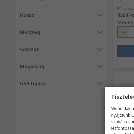
Részössz
Hossz
4204 Ft
Menny
Mélység
Sorozat
Magasság
USB típusa
Tisztel
Weboldalun
nyújtsunk Ö
szabása sor
Jele
létfontossá