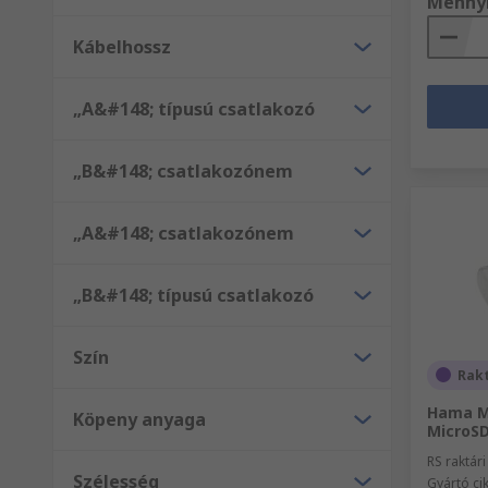
Menny
Kábelhossz
„A&#148; típusú csatlakozó
„B&#148; csatlakozónem
„A&#148; csatlakozónem
„B&#148; típusú csatlakozó
Szín
Rak
Hama Mi
Köpeny anyaga
MicroSD
RS raktár
Szélesség
Gyártó c