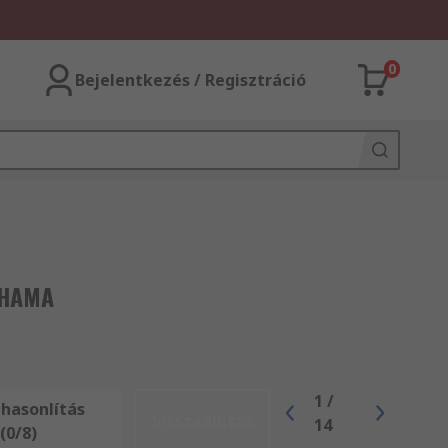
0
Bejelentkezés / Regisztráció
 HAMA
1
/
hasonlítás
Visszaállítás
14
(0/8)