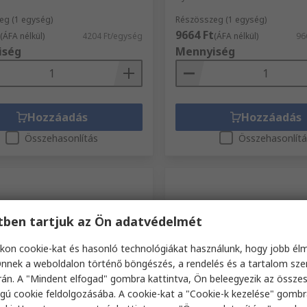
eg (1 egység)
Részösszeg (1 egység)
9664 Ft
(ÁFA nélkül)
4204 Ft/egység
(ÁFA nélkül)
96
iség
Mennyiség
Hozzáadás
Hozzáadás
Összehasonlítás
Összehasonlít
etben tartjuk az Ön adatvédelmét
kon cookie-kat és hasonló technológiákat használunk, hogy jobb él
nnek a weboldalon történő böngészés, a rendelés és a tartalom sz
án. A "Mindent elfogad" gombra kattintva, Ön beleegyezik az össze
nleg nem elérhet_
Raktáron
gú cookie feldolgozásába. A cookie-kat a "Cookie-k kezelése" gombr