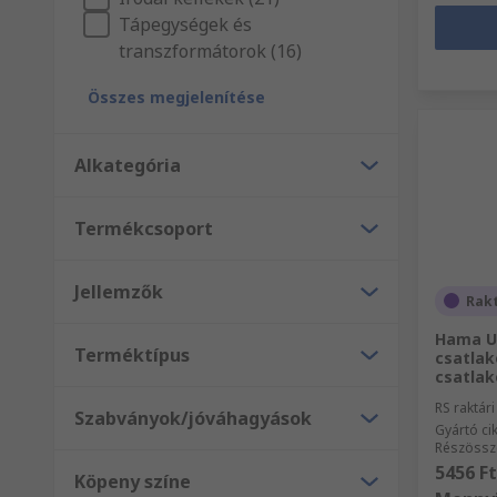
Tápegységek és
transzformátorok (16)
Összes megjelenítése
Alkategória
Termékcsoport
Jellemzők
Rak
Hama US
Terméktípus
csatlak
csatlak
RS raktár
Szabványok/jóváhagyások
Gyártó c
Részössz
5456 Ft
Köpeny színe