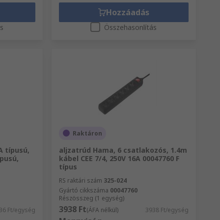
Hozzáadás
ás
Összehasonlítás
Raktáron
 típusú,
aljzatrúd Hama, 6 csatlakozós, 1.4m
ípusú,
kábel CEE 7/4, 250V 16A 00047760 F
típus
RS raktári szám
325-024
Gyártó cikkszáma
00047760
Részösszeg (1 egység)
3938 Ft
36 Ft/egység
(ÁFA nélkül)
3938 Ft/egység