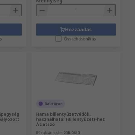
Mennyiség
Hozzáadás
ás
Összehasonlítás
Raktáron
ápegység
Hama billentyűzetvédők,
abályozott
használható: (Billentyűzet)-hez
Átlátszó
RS raktári szám
238-0613