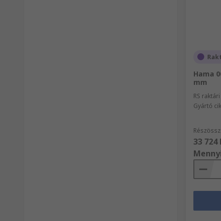
Rak
Hama 0
mm
RS raktár
Gyártó c
Részössz
33 724 
Menny