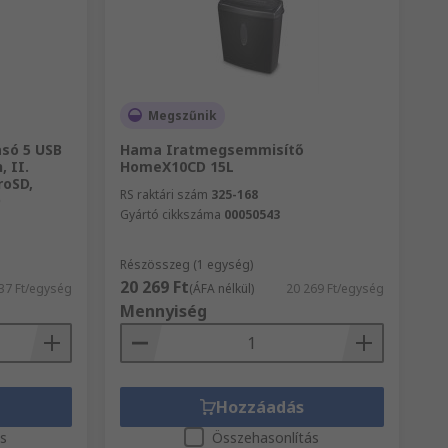
Megszűnik
só 5 USB
Hama Iratmegsemmisítő
, II.
HomeX10CD 15L
roSD,
RS raktári szám
325-168
O
Gyártó cikkszáma
00050543
Részösszeg (1 egység)
20 269 Ft
37 Ft/egység
(ÁFA nélkül)
20 269 Ft/egység
Mennyiség
Hozzáadás
ás
Összehasonlítás