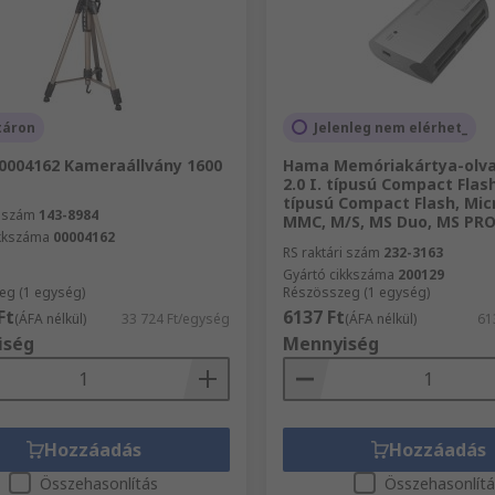
táron
Jelenleg nem elérhet_
0004162 Kameraállvány 1600
Hama Memóriakártya-olva
2.0 I. típusú Compact Flash
típusú Compact Flash, Mic
i szám
143-8984
MMC, M/S, MS Duo, MS PR
ikkszáma
00004162
RS raktári szám
232-3163
Gyártó cikkszáma
200129
eg (1 egység)
Részösszeg (1 egység)
Ft
6137 Ft
(ÁFA nélkül)
33 724 Ft/egység
(ÁFA nélkül)
61
iség
Mennyiség
Hozzáadás
Hozzáadás
Összehasonlítás
Összehasonlít