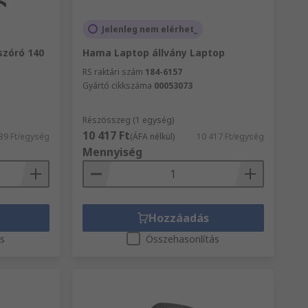
Jelenleg nem elérhet_
zóró 140
Hama Laptop állvány Laptop
RS raktári szám
184-6157
Gyártó cikkszáma
00053073
Részösszeg (1 egység)
10 417 Ft
39 Ft/egység
(ÁFA nélkül)
10 417 Ft/egység
Mennyiség
Hozzáadás
ás
Összehasonlítás