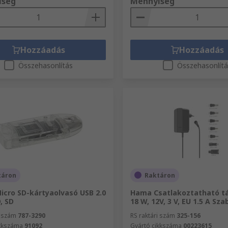
iség
Mennyiség
Hozzáadás
Hozzáadás
Összehasonlítás
Összehasonlít
táron
Raktáron
cro SD-kártyaolvasó USB 2.0
Hama Csatlakoztatható t
, SD
18 W, 12V, 3 V, EU 1.5 A Sz
i szám
787-3290
RS raktári szám
325-156
ikkszáma
91092
Gyártó cikkszáma
00223615