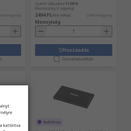
Gyártó cikkszáma
113818
Részösszeg (1 egység)
2494 Ft
64 Ft/egység
(ÁFA nélkül)
2494 Ft/egység
Mennyiség
Hozzáadás
ás
Összehasonlítás
ményt
emélyre
s
Raktáron
a kattintva