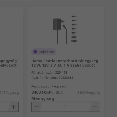
Raktáron
ápegység
Hama Csatlakoztatható tápegység
abályozott
12 W, 12V, 3 V, EU 1 A Szabályozott
RS raktári szám
325-153
Gyártó cikkszáma
00223613
Részösszeg (1 egység)
8400 Ft
64 Ft/egység
(ÁFA nélkül)
8400 Ft/egység
Mennyiség