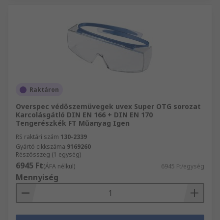
Raktáron
Overspec védőszemüvegek uvex Super OTG sorozat
Karcolásgátló DIN EN 166 + DIN EN 170
Tengerészkék FT Műanyag Igen
RS raktári szám
130-2339
Gyártó cikkszáma
9169260
Részösszeg (1 egység)
6945 Ft
(ÁFA nélkül)
6945 Ft/egység
Mennyiség