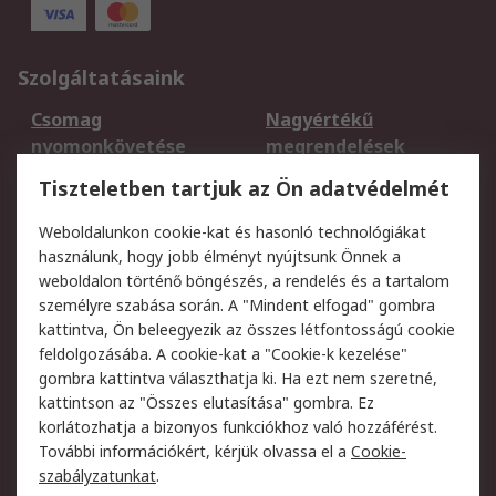
Szolgáltatásaink
Csomag
Nagyértékű
nyomonkövetése
megrendelések
Regisztráció
Szállítás
Tiszteletben tartjuk az Ön adatvédelmét
Termékvisszaküldés
Ütemezett szállítás
Weboldalunkon cookie-kat és hasonló technológiákat
Szolgáltatások
használunk, hogy jobb élményt nyújtsunk Önnek a
weboldalon történő böngészés, a rendelés és a tartalom
Jogi
személyre szabása során. A "Mindent elfogad" gombra
kattintva, Ön beleegyezik az összes létfontosságú cookie
Adatvédelmi
Az RS értékesítési
feldolgozásába. A cookie-kat a "Cookie-k kezelése"
szabályzat
feltételei
gombra kattintva választhatja ki. Ha ezt nem szeretné,
Cookie szabályzat
Email biztonság
kattintson az "Összes elutasítása" gombra. Ez
Webhelyre vonatkozó
Weboldal felhasználói
korlátozhatja a bizonyos funkciókhoz való hozzáférést.
feltételek
szabályzata
További információkért, kérjük olvassa el a
Cookie-
szabályzatunkat
.