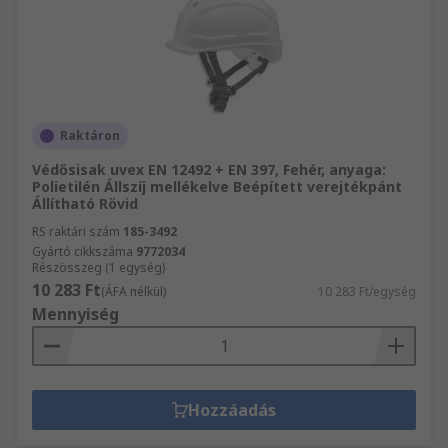
Raktáron
Védősisak uvex EN 12492 + EN 397, Fehér, anyaga:
Polietilén Állszíj mellékelve Beépített verejtékpánt
Állítható Rövid
RS raktári szám
185-3492
Gyártó cikkszáma
9772034
Részösszeg (1 egység)
10 283 Ft
(ÁFA nélkül)
10 283 Ft/egység
Mennyiség
Hozzáadás