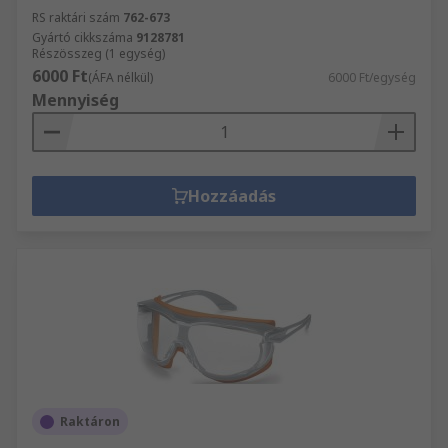
RS raktári szám
762-673
Gyártó cikkszáma
9128781
Részösszeg (1 egység)
6000 Ft
(ÁFA nélkül)
6000 Ft/egység
Mennyiség
Hozzáadás
Raktáron