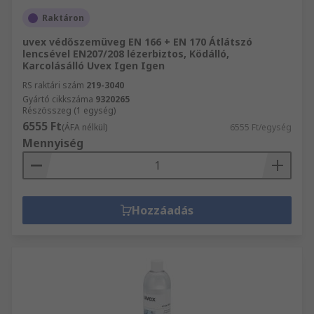
Raktáron
uvex védőszemüveg EN 166 + EN 170 Átlátszó
lencsével EN207/208 lézerbiztos, Ködálló,
Karcolásálló Uvex Igen Igen
RS raktári szám
219-3040
Gyártó cikkszáma
9320265
Részösszeg (1 egység)
6555 Ft
(ÁFA nélkül)
6555 Ft/egység
Mennyiség
Hozzáadás