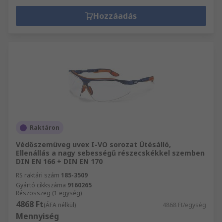
Hozzáadás
Raktáron
Védőszemüveg uvex I-VO sorozat Ütésálló,
Ellenállás a nagy sebességű részecskékkel szemben
DIN EN 166 + DIN EN 170
RS raktári szám
185-3509
Gyártó cikkszáma
9160265
Részösszeg (1 egység)
4868 Ft
(ÁFA nélkül)
4868 Ft/egység
Mennyiség