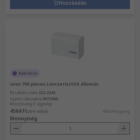
Hozzáadás
Raktáron
uvex 700 pieces Lencsetisztító állomás
RS raktári szám
222-2242
Gyártó cikkszáma
9971000
Részösszeg (1 egység)
4564 Ft
(ÁFA nélkül)
4564 Ft/egység
Mennyiség