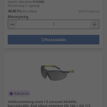
Gyártó cikkszáma
9193080
Részösszeg (1 egység)
4646 Ft
(ÁFA nélkül)
4646 Ft/egység
Mennyiség
Hozzáadás
Raktáron
Védőszemüveg uvex i-5 sorozat Ködálló,
Karcolásálló, Köd elleni védelem EN 166 + EN 172