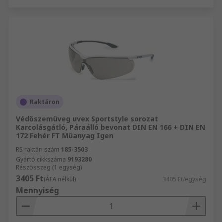
Raktáron
Védőszemüveg uvex Sportstyle sorozat
Karcolásgátló, Páraálló bevonat DIN EN 166 + DIN EN
172 Fehér FT Műanyag Igen
RS raktári szám
185-3503
Gyártó cikkszáma
9193280
Részösszeg (1 egység)
3405 Ft
(ÁFA nélkül)
3405 Ft/egység
Mennyiség