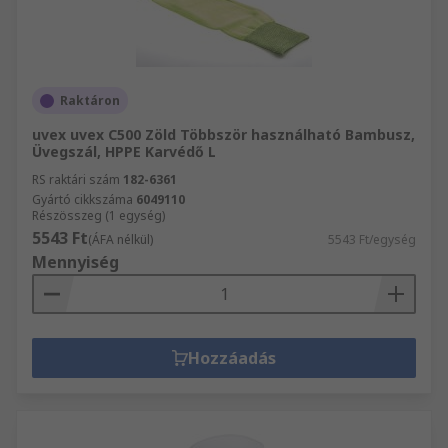
Raktáron
uvex uvex C500 Zöld Többször használható Bambusz,
Üvegszál, HPPE Karvédő L
RS raktári szám
182-6361
Gyártó cikkszáma
6049110
Részösszeg (1 egység)
5543 Ft
(ÁFA nélkül)
5543 Ft/egység
Mennyiség
Hozzáadás