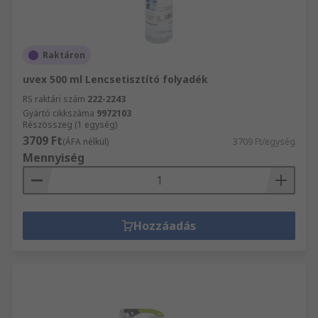
Raktáron
uvex 500 ml Lencsetisztító folyadék
RS raktári szám
222-2243
Gyártó cikkszáma
9972103
Részösszeg (1 egység)
3709 Ft
(ÁFA nélkül)
3709 Ft/egység
Mennyiség
Hozzáadás