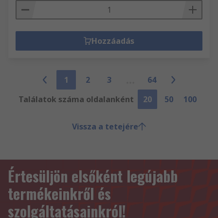
Hozzáadás
1
2
3
64
Találatok száma oldalanként
20
50
100
Vissza a tetejére
Értesüljön elsőként legújabb
termékeinkről és
szolgáltatásainkról!