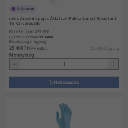
Raktáron
uvex Arcvédő pajzs Átlátszó Polikarbonát Resistant
To Karcolásálló
RS raktári szám
279-968
Gyártó cikkszáma
9916000
Részösszeg (1 egység)
25 406 Ft
(ÁFA nélkül)
25 406 Ft/egység
Mennyiség
Hozzáadás