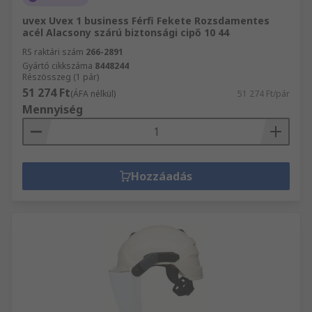
uvex Uvex 1 business Férfi Fekete Rozsdamentes
acél Alacsony szárú biztonsági cipő 10 44
RS raktári szám
266-2891
Gyártó cikkszáma
8448244
Részösszeg (1 pár)
51 274 Ft
(ÁFA nélkül)
51 274 Ft/pár
Mennyiség
Hozzáadás