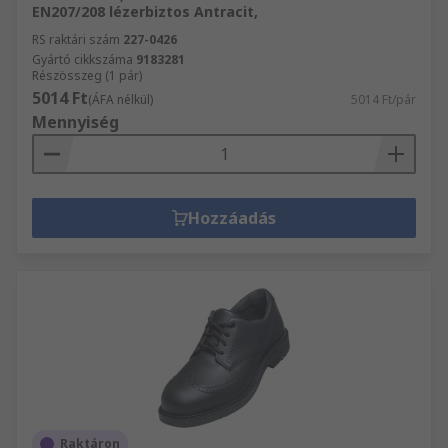
EN207/208 lézerbiztos Antracit,
RS raktári szám
227-0426
Gyártó cikkszáma
9183281
Részösszeg (1 pár)
5014 Ft
(ÁFA nélkül)
5014 Ft/pár
Mennyiség
Hozzáadás
Raktáron