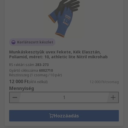
Korlátozott készlet
Munkáskesztyűk uvex Fekete, Kék Elasztán,
Poliamid, méret: 10, athletic lite Nitril mikrohab
RS raktári szám
283-273
Gyártó cikkszáma
6002710
Részösszeg (1 csomag / 10 pár)
12 000 Ft
(ÁFA nélkül)
12 000 Ft/csomag
Mennyiség
Hozzáadás