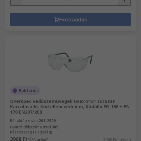
Hozzáadás
Raktáron
Overspec védőszemüvegek uvex 9161 sorozat
Karcolásálló, Köd elleni védelem, Ködálló EN 166 + EN
170 EN207/208
RS raktári szám
201-2529
Gyártó cikkszáma
9161305
Részösszeg (1 egység)
3968 Ft
(ÁFA nélkül)
3968 Ft/egység