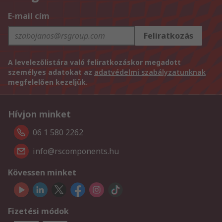
E-mail cím
Feliratkozás
A levelezőlistára való feliratkozáskor megadott
személyes adatokat az
adatvédelmi szabályzatunknak
megfelelően kezeljük.
Hívjon minket
06 1 580 2262
info@rscomponents.hu
Kövessen minket
Fizetési módok