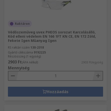
Raktáron
Védőszemüveg uvex PHEOS sorozat Karcolásálló,
Köd elleni védelem EN 166 1FT KN CE, EN 172 Zöld,
Fekete Igen Műanyag Igen
RS raktári szám
130-2318
Gyártó cikkszáma
9192225
Részösszeg (1 egység)
2903 Ft
(ÁFA nélkül)
2903 Ft/egység
Mennyiség
Hozzáadás