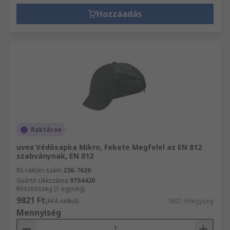
Hozzáadás
Raktáron
uvex Védősapka Mikro, Fekete Megfelel az EN 812
szabványnak, EN 812
RS raktári szám
236-7620
Gyártó cikkszáma
9794420
Részösszeg (1 egység)
9821 Ft
(ÁFA nélkül)
9821 Ft/egység
Mennyiség