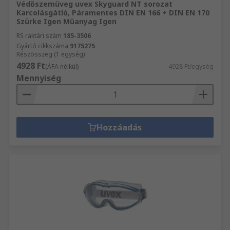
Védőszemüveg uvex Skyguard NT sorozat
Karcolásgátló, Páramentes DIN EN 166 + DIN EN 170
Szürke Igen Műanyag Igen
RS raktári szám
185-3506
Gyártó cikkszáma
9175275
Részösszeg (1 egység)
4928 Ft
(ÁFA nélkül)
4928 Ft/egység
Mennyiség
Hozzáadás