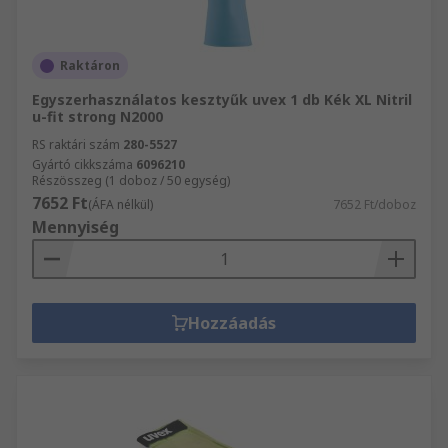
Raktáron
Egyszerhasználatos kesztyűk uvex 1 db Kék XL Nitril
u-fit strong N2000
RS raktári szám
280-5527
Gyártó cikkszáma
6096210
Részösszeg (1 doboz / 50 egység)
7652 Ft
(ÁFA nélkül)
7652 Ft/doboz
Mennyiség
Hozzáadás