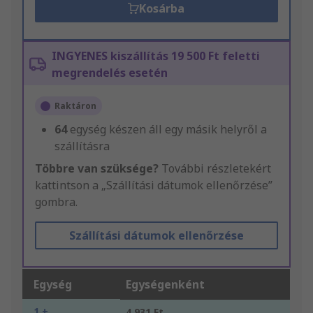
Kosárba
INGYENES kiszállítás 19 500 Ft feletti
megrendelés esetén
Raktáron
64
egység készen áll egy másik helyről a
szállításra
Többre van szüksége?
További részletekért
kattintson a „Szállítási dátumok ellenőrzése”
gombra.
Szállítási dátumok ellenőrzése
Egység
Egységenként
1 +
4 931 Ft