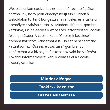
Termékvisszaküldés
Ütemezett szállítás
Weboldalunkon cookie-kat és hasonló technológiákat
Szolgáltatások
használunk, hogy jobb élményt nyújtsunk Önnek a
weboldalon történő böngészés, a rendelés és a tartalom
Jogi
személyre szabása során. A "Mindent elfogad" gombra
kattintva, Ön beleegyezik az összes létfontosságú cookie
Adatvédelmi
Az RS értékesítési
feldolgozásába. A cookie-kat a "Cookie-k kezelése"
szabályzat
feltételei
gombra kattintva választhatja ki. Ha ezt nem szeretné,
Cookie szabályzat
Email biztonság
kattintson az "Összes elutasítása" gombra. Ez
Webhelyre vonatkozó
Weboldal felhasználói
korlátozhatja a bizonyos funkciókhoz való hozzáférést.
feltételek
szabályzata
További információkért, kérjük olvassa el a
Cookie-
szabályzatunkat
.
Rólunk
Mindet elfogad
Kapcsolat
Képviseletek
Rólunk
Vállalatcsoport
Cookie-k kezelése
Karrier
Díjak és elismerések
Összes elutasítása
ESG globális célok