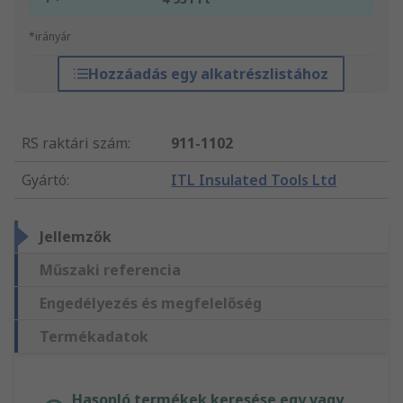
*irányár
Hozzáadás egy alkatrészlistához
RS raktári szám
:
911-1102
Gyártó
:
ITL Insulated Tools Ltd
Jellemzők
Műszaki referencia
Engedélyezés és megfelelőség
Termékadatok
Hasonló termékek keresése egy vagy