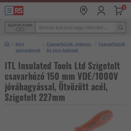
0
Gyártói szám
/
Kézi
/
Csavarhúzók, imbusz-
/
Csavarhúzók
szerszámok
és torx-kulcsok
ITL Insulated Tools Ltd Szigetelt
csavarhúzó 150 mm VDE/1000V
jóváhagyással, Ötvözött acél,
Szigetelt 227mm