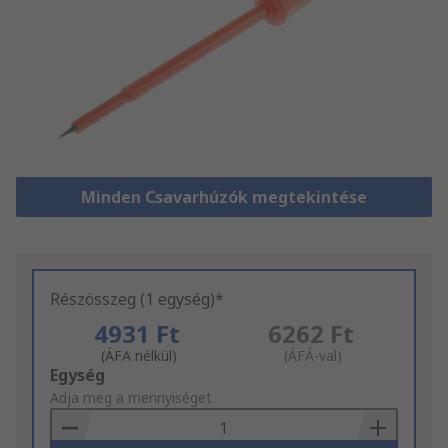
Minden Csavarhúzók megtekintése
Részösszeg (1 egység)*
4931 Ft
6262 Ft
(ÁFA nélkül)
(ÁFÁ-val)
Add
Egység
to
Adja meg a mennyiséget
Basket