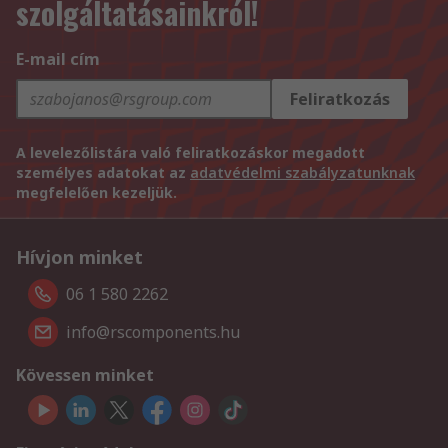
szolgáltatásainkról!
E-mail cím
Feliratkozás
A levelezőlistára való feliratkozáskor megadott
személyes adatokat az
adatvédelmi szabályzatunknak
megfelelően kezeljük.
Hívjon minket
06 1 580 2262
info@rscomponents.hu
Kövessen minket