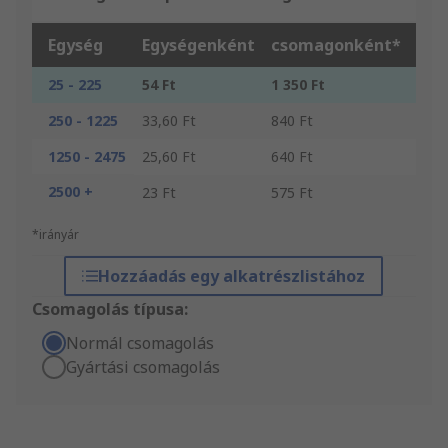
Egység
Egységenként
csomagonként*
25 - 225
54 Ft
1 350 Ft
250 - 1225
33,60 Ft
840 Ft
1250 - 2475
25,60 Ft
640 Ft
2500 +
23 Ft
575 Ft
*irányár
Hozzáadás egy alkatrészlistához
Csomagolás típusa:
Normál csomagolás
Gyártási csomagolás