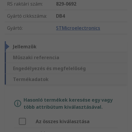
RS raktári szám
:
829-0692
Gyártó cikkszáma
:
DB4
Gyártó
:
STMicroelectronics
Jellemzők
Műszaki referencia
Engedélyezés és megfelelőség
Termékadatok
Hasonló termékek keresése egy vagy
több attribútum kiválasztásával.
Az összes kiválasztása