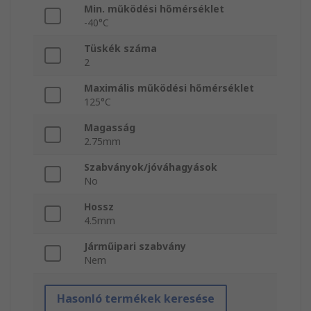
Min. működési hőmérséklet
-40°C
Tüskék száma
2
Maximális működési hőmérséklet
125°C
Magasság
2.75mm
Szabványok/jóváhagyások
No
Hossz
4.5mm
Járműipari szabvány
Nem
Hasonló termékek keresése