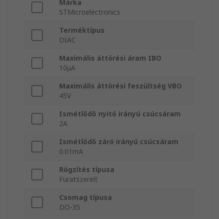
Márka
STMicroelectronics
Terméktípus
DIAC
Maximális áttörési áram IBO
10μA
Maximális áttörési feszültség VBO
45V
Ismétlődő nyitó irányú csúcsáram
2A
Ismétlődő záró irányú csúcsáram
0.01mA
Rögzítés típusa
Furatszerelt
Csomag típusa
DO-35