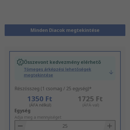
Minden Diacok megtekintése
Összevont kedvezmény elérhető
Tömeges árképzési lehetőségek
megtekintése
Részösszeg (1 csomag / 25 egység)*
1350 Ft
1725 Ft
(ÁFA nélkül)
(ÁFÁ-val)
Add
Egység
to
Adja meg a mennyiséget
Basket