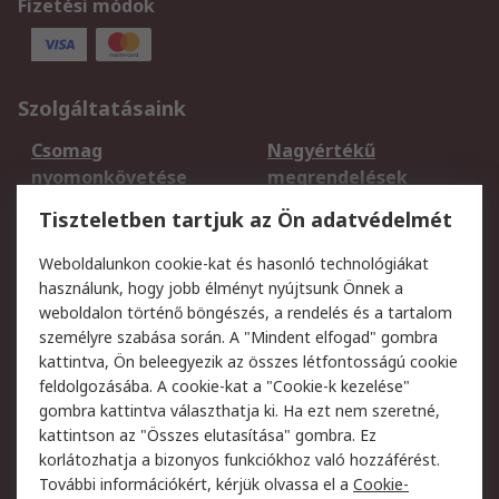
Fizetési módok
Szolgáltatásaink
Csomag
Nagyértékű
nyomonkövetése
megrendelések
Regisztráció
Szállítás
Tiszteletben tartjuk az Ön adatvédelmét
Termékvisszaküldés
Ütemezett szállítás
Weboldalunkon cookie-kat és hasonló technológiákat
Szolgáltatások
használunk, hogy jobb élményt nyújtsunk Önnek a
weboldalon történő böngészés, a rendelés és a tartalom
Jogi
személyre szabása során. A "Mindent elfogad" gombra
kattintva, Ön beleegyezik az összes létfontosságú cookie
Adatvédelmi
Az RS értékesítési
feldolgozásába. A cookie-kat a "Cookie-k kezelése"
szabályzat
feltételei
gombra kattintva választhatja ki. Ha ezt nem szeretné,
Cookie szabályzat
Email biztonság
kattintson az "Összes elutasítása" gombra. Ez
Webhelyre vonatkozó
Weboldal felhasználói
korlátozhatja a bizonyos funkciókhoz való hozzáférést.
feltételek
szabályzata
További információkért, kérjük olvassa el a
Cookie-