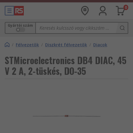
0
Gyártói szám
/
Félvezetők
/
Diszkrét félvezetők
/
Diacok
STMicroelectronics DB4 DIAC, 45
V 2 A, 2-tüskés, DO-35