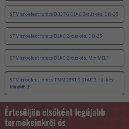
STMicroelectronics DB3TG DIAC 2-tüskés, DO-35
STMicroelectronics DIAC 2-tüskés, DO-35
STMicroelectronics DIAC 2-tüskés, MiniMELF
STMicroelectronics TMMDB3TG DIAC 2-tüskés,
MiniMELF
Értesüljön elsőként legújabb
termékeinkről és