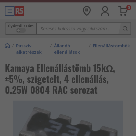
0
Gyártói szám
/
Passzív
/
Állandó
/
Ellenállástömbök
alkatrészek
ellenállások
Kamaya Ellenállástömb 15kΩ,
±5%, szigetelt, 4 ellenállás,
0.25W 0804 RAC sorozat