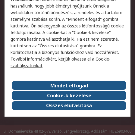
Szolgáltatások
használunk, hogy jobb élményt nyújtsunk Önnek a
weboldalon történő böngészés, a rendelés és a tartalom
Jogi
személyre szabása során. A "Mindent elfogad" gombra
kattintva, Ön beleegyezik az összes létfontosságú cookie
Adatvédelmi
Az RS értékesítési
feldolgozásába. A cookie-kat a "Cookie-k kezelése"
szabályzat
feltételei
gombra kattintva választhatja ki. Ha ezt nem szeretné,
Cookie szabályzat
Email biztonság
kattintson az "Összes elutasítása" gombra. Ez
Webhelyre vonatkozó
Weboldal felhasználói
korlátozhatja a bizonyos funkciókhoz való hozzáférést.
feltételek
szabályzata
További információkért, kérjük olvassa el a
Cookie-
szabályzatunkat
.
Rólunk
Mindet elfogad
Kapcsolat
Képviseletek
Rólunk
Vállalatcsoport
Cookie-k kezelése
Karrier
Díjak és elismerések
Összes elutasítása
ESG globális célok
ul. Domaniewska 48 02-672 Varsó, Lengyelország, Adószám: HU26903460