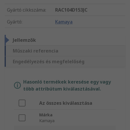
Gyártó cikkszáma
:
RAC104D153JC
Gyártó
:
Kamaya
Jellemzők
Műszaki referencia
Engedélyezés és megfelelőség
Hasonló termékek keresése egy vagy
több attribútum kiválasztásával.
Az összes kiválasztása
Márka
Kamaya