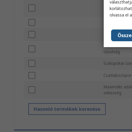
választhatj
Szabványok/j
korlátozhat
olvassa el 
Hálózati sebe
Szálak típusa
Össze
Maximális átvit
távolság
Száloptikai ü
Csatlakozópor
Maximális adat
sebesség
Hasonló termékek keresése