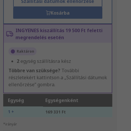
Szállítási dátumok ellenőrzése
Kosárba
INGYENES kiszállítás 19 500 Ft feletti
megrendelés esetén
Raktáron
2
egység szállításra kész
Többre van szüksége?
További
részletekért kattintson a „Szállítási dátumok
ellenőrzése” gombra.
Egység
Egységenként
1 +
169 331 Ft
*irányár