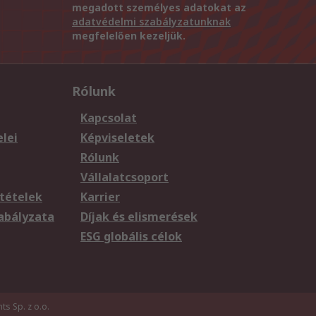
megadott személyes adatokat az
adatvédelmi szabályzatunknak
megfelelően kezeljük.
Rólunk
Kapcsolat
elei
Képviseletek
Rólunk
Vállalatcsoport
tételek
Karrier
zabályzata
Díjak és elismerések
ESG globális célok
s Sp. z o.o.