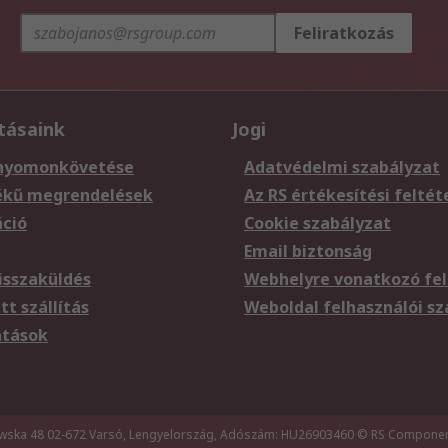
Feliratkozás
tásaink
Jogi
nyomonkövetése
Adatvédelmi szabályzat
ékű megrendelések
Az RS értékesítési feltét
áció
Cookie szabályzat
Email biztonság
sszaküldés
Webhelyre vonatkozó fel
t szállítás
Weboldal felhasználói s
atások
wska 48 02-672 Varsó, Lengyelország, Adószám: HU26903460
© RS Component