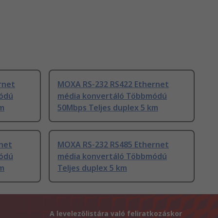
rnet
MOXA RS-232 RS422 Ethernet
ódú
média konvertáló Többmódú
km
50Mbps Teljes duplex 5 km
net
MOXA RS-232 RS485 Ethernet
ódú
média konvertáló Többmódú
km
Teljes duplex 5 km
A levelezőlistára való feliratkozáskor