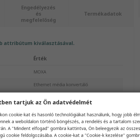
Engedélyezés
és
Termékadatok
megfelelőség
 attribútum kiválasztásával.
Érték
MOXA
Ethernet média konvertáló
2
etben tartjuk az Ön adatvédelmét
0°C
kon cookie-kat és hasonló technológiákat használunk, hogy jobb él
nnek a weboldalon történő böngészés, a rendelés és a tartalom sz
ödési
án. A "Mindent elfogad" gombra kattintva, Ön beleegyezik az össze
60°C
gú cookie feldolgozásába. A cookie-kat a "Cookie-k kezelése" gombr