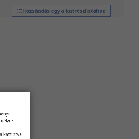
Hozzáadás egy alkatrészlistához
ményt
emélyre
s
a kattintva