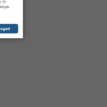
. Ez
kérjük
fogad