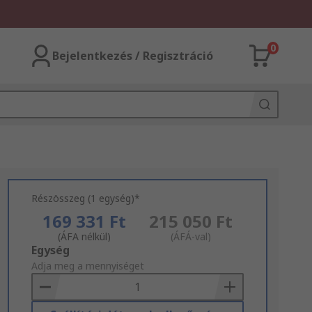
0
Bejelentkezés / Regisztráció
Részösszeg (1 egység)*
169 331 Ft
215 050 Ft
(ÁFA nélkül)
(ÁFÁ-val)
Add
Egység
to
Adja meg a mennyiséget
Basket