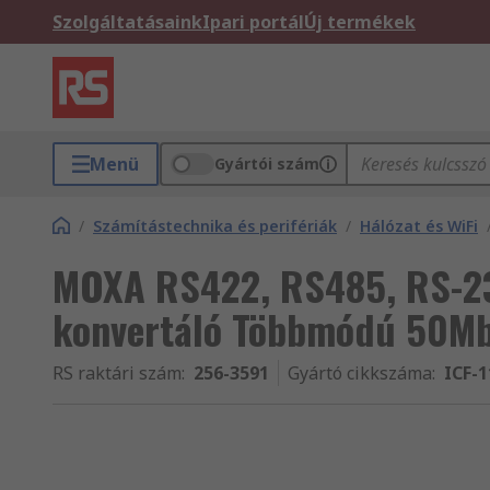
Szolgáltatásaink
Ipari portál
Új termékek
Menü
Gyártói szám
/
Számítástechnika és perifériák
/
Hálózat és WiFi
MOXA RS422, RS485, RS-23
konvertáló Többmódú 50Mbp
RS raktári szám
:
256-3591
Gyártó cikkszáma
:
ICF-