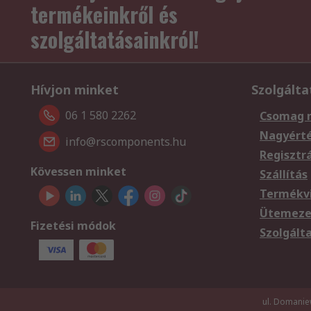
termékeinkről és
szolgáltatásainkról!
Hívjon minket
Szolgálta
06 1 580 2262
Csomag 
Nagyért
info@rscomponents.hu
Regisztr
Kövessen minket
Szállítás
Termékvi
Ütemezet
Fizetési módok
Szolgált
ul. Domanie