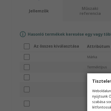
Műszaki
Jellemzők
referencia
Hasonló termékek keresése egy vagy több
Az összes kiválasztása
Attribútum
Márka
Terméktípus
Portok száma
Tisztel
Min. működési
Weboldalun
hőmérséklet
nyújtsunk Ö
Maximális műk
szabása sor
hőmérséklet
létfontossá