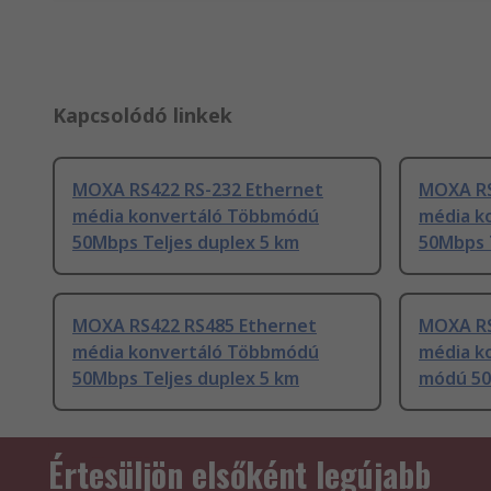
Kapcsolódó linkek
MOXA RS422 RS-232 Ethernet
MOXA RS
média konvertáló Többmódú
média k
50Mbps Teljes duplex 5 km
50Mbps 
MOXA RS422 RS485 Ethernet
MOXA RS
média konvertáló Többmódú
média k
50Mbps Teljes duplex 5 km
módú 50
Értesüljön elsőként legújabb