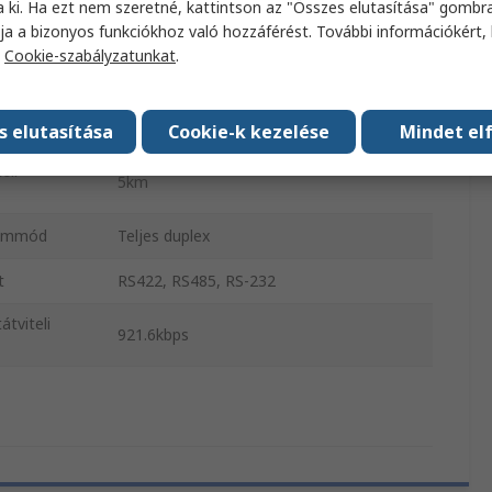
a ki. Ha ezt nem szeretné, kattintson az "Összes elutasítása" gombra
IEC 60068-2-1, EN 55032/35, IEC 60068-
óváhagyások
ja a bizonyos funkciókhoz való hozzáférést. További információkért, 
2-2, IEC 60068-2-3, UL 61010-2-201
a
Cookie-szabályzatunkat
.
sség
50Mbps
Többmódú
s elutasítása
Cookie-k kezelése
Mindet el
eli
5km
zemmód
Teljes duplex
t
RS422, RS485, RS-232
átviteli
921.6kbps