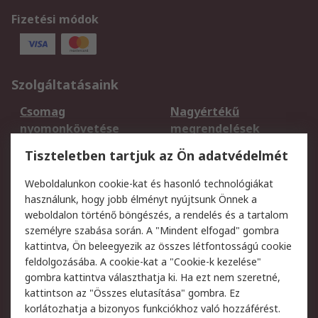
Fizetési módok
Szolgáltatásaink
Csomag
Nagyértékű
nyomonkövetése
megrendelések
Regisztráció
Szállítás
Tiszteletben tartjuk az Ön adatvédelmét
Termékvisszaküldés
Ütemezett szállítás
Weboldalunkon cookie-kat és hasonló technológiákat
Szolgáltatások
használunk, hogy jobb élményt nyújtsunk Önnek a
weboldalon történő böngészés, a rendelés és a tartalom
Jogi
személyre szabása során. A "Mindent elfogad" gombra
kattintva, Ön beleegyezik az összes létfontosságú cookie
Adatvédelmi
Az RS értékesítési
feldolgozásába. A cookie-kat a "Cookie-k kezelése"
szabályzat
feltételei
gombra kattintva választhatja ki. Ha ezt nem szeretné,
Cookie szabályzat
Email biztonság
kattintson az "Összes elutasítása" gombra. Ez
Webhelyre vonatkozó
Weboldal felhasználói
korlátozhatja a bizonyos funkciókhoz való hozzáférést.