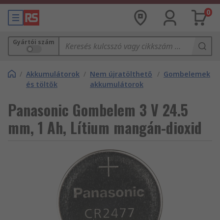
0
Gyártói szám
/
Akkumulátorok
/
Nem újratölthető
/
Gombelemek
és töltők
akkumulátorok
Panasonic Gombelem 3 V 24.5
mm, 1 Ah, Lítium mangán-dioxid