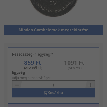
Minden Gombelemek megtekintése
Részösszeg (1 egység)*
859 Ft
1091 Ft
(ÁFA nélkül)
(ÁFÁ-val)
Add
Egység
to
Adja meg a mennyiséget
Basket
Kosárba