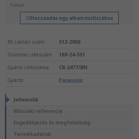
*irányár
Hozzáadás egy alkatrészlistához
RS raktári szám
:
513-2900
Distrelec cikkszám
:
169-24-551
Gyártó cikkszáma
:
CR-2477/BN
Gyártó
:
Panasonic
Jellemzők
Műszaki referencia
Engedélyezés és megfelelőség
Termékadatok