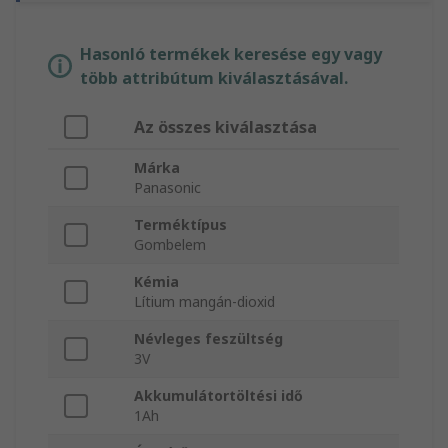
Hasonló termékek keresése egy vagy
több attribútum kiválasztásával.
Az összes kiválasztása
Márka
Panasonic
Terméktípus
Gombelem
Kémia
Lítium mangán-dioxid
Névleges feszültség
3V
Akkumulátortöltési idő
1Ah