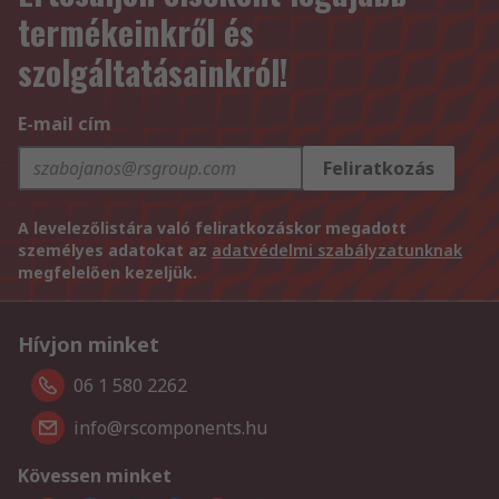
termékeinkről és
szolgáltatásainkról!
E-mail cím
Feliratkozás
A levelezőlistára való feliratkozáskor megadott
személyes adatokat az
adatvédelmi szabályzatunknak
megfelelően kezeljük.
Hívjon minket
06 1 580 2262
info@rscomponents.hu
Kövessen minket