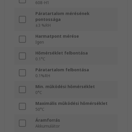
608-H1
Páratartalom mérésének
pontossága
±3 %RH
Harmatpont mérése
Igen
Hőmérséklet felbontása
0.1°C
Páratartalom felbontása
0.1%RH
Min. működési hőmérséklet
0°C
Maximális működési hőmérséklet
50°C
Áramforrás
Akkumulátor