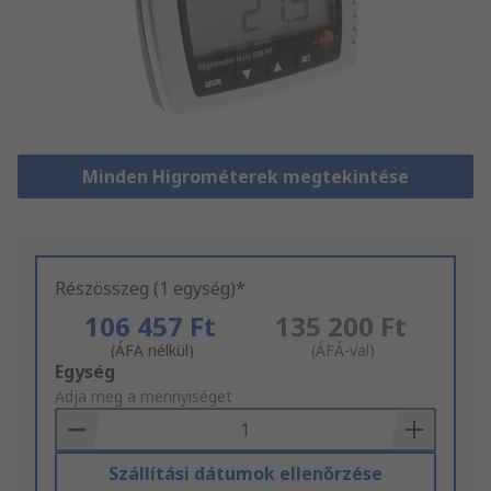
Minden Higrométerek megtekintése
Részösszeg (1 egység)*
106 457 Ft
135 200 Ft
(ÁFA nélkül)
(ÁFÁ-val)
Add
Egység
to
Adja meg a mennyiséget
Basket
Szállítási dátumok ellenőrzése