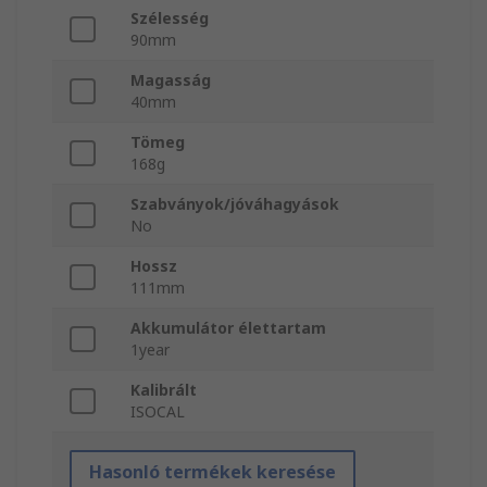
Szélesség
90mm
Magasság
40mm
Tömeg
168g
Szabványok/jóváhagyások
No
Hossz
111mm
Akkumulátor élettartam
1year
Kalibrált
ISOCAL
Hasonló termékek keresése