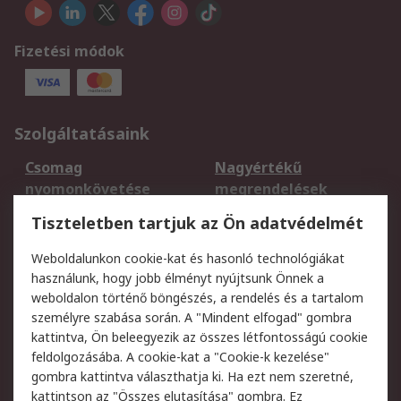
Fizetési módok
Szolgáltatásaink
Csomag
Nagyértékű
nyomonkövetése
megrendelések
Regisztráció
Szállítás
Tiszteletben tartjuk az Ön adatvédelmét
Termékvisszaküldés
Ütemezett szállítás
Weboldalunkon cookie-kat és hasonló technológiákat
Szolgáltatások
használunk, hogy jobb élményt nyújtsunk Önnek a
weboldalon történő böngészés, a rendelés és a tartalom
Jogi
személyre szabása során. A "Mindent elfogad" gombra
kattintva, Ön beleegyezik az összes létfontosságú cookie
Adatvédelmi
Az RS értékesítési
feldolgozásába. A cookie-kat a "Cookie-k kezelése"
szabályzat
feltételei
gombra kattintva választhatja ki. Ha ezt nem szeretné,
Cookie szabályzat
Email biztonság
kattintson az "Összes elutasítása" gombra. Ez