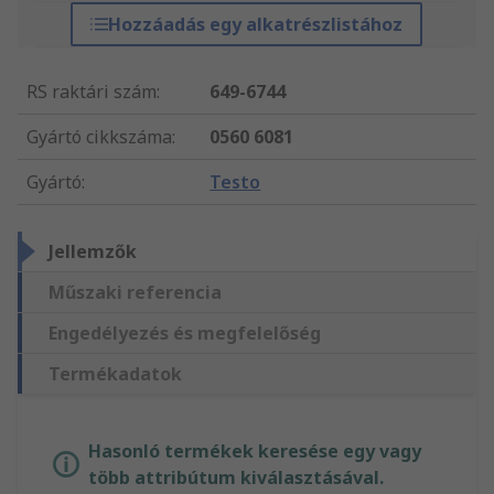
Hozzáadás egy alkatrészlistához
RS raktári szám
:
649-6744
Gyártó cikkszáma
:
0560 6081
Gyártó
:
Testo
Jellemzők
Műszaki referencia
Engedélyezés és megfelelőség
Termékadatok
Hasonló termékek keresése egy vagy
több attribútum kiválasztásával.