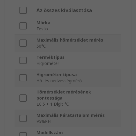
Az összes kiválasztása
Márka
Testo
Maximális hőmérséklet mérés
50°C
Terméktípus
Higrométer
Higrométer típusa
Hő- és nedvességmérő
Hőmérséklet mérésének
pontossága
±0.5 + 1 Digit °C
Maximális Páratartalom mérés
95%RH
Modellszám