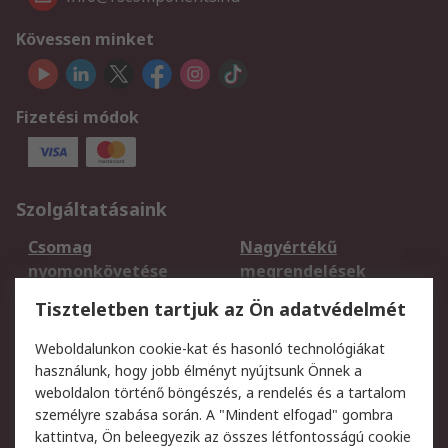
Kövessen minket
Fizetési módok
Szolgáltatásaink
Csomag
Nagyértékű
nyomonkövetése
megrendelések
Regisztráció
Szállítás
Tiszteletben tartjuk az Ön adatvédelmét
Termékvisszaküldés
Ütemezett szállítás
Weboldalunkon cookie-kat és hasonló technológiákat
Szolgáltatások
használunk, hogy jobb élményt nyújtsunk Önnek a
weboldalon történő böngészés, a rendelés és a tartalom
Jogi
személyre szabása során. A "Mindent elfogad" gombra
kattintva, Ön beleegyezik az összes létfontosságú cookie
Adatvédelmi
Az RS értékesítési