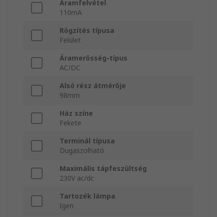
Áramfelvétel
110mA
Rögzítés típusa
Felület
Áramerősség-típus
AC/DC
Alsó rész átmérője
98mm
Ház színe
Fekete
Terminál típusa
Dugaszolható
Maximális tápfeszültség
230V ac/dc
Tartozék lámpa
Igen