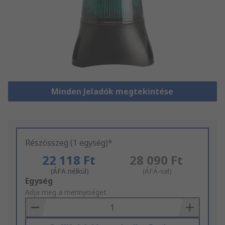
Minden Jeladók megtekintése
Részösszeg (1 egység)*
22 118 Ft
28 090 Ft
(ÁFA nélkül)
(ÁFÁ-val)
Add
Egység
to
Adja meg a mennyiséget
Basket