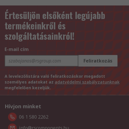
Értesüljön elsőként legújabb
termékeinkről és
szolgáltatásainkról!
E-mail cím
Feliratkozás
A levelezőlistára való feliratkozáskor megadott
személyes adatokat az
adatvédelmi szabályzatunknak
megfelelően kezeljük.
Hívjon minket
06 1 580 2262
info@rscomponents.hu