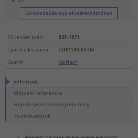
*irányár
Hozzáadás egy alkatrészlistához
RS raktári szám
:
865-1671
Gyártó cikkszáma
:
LEDD100-02-04
Gyártó
:
Moflash
Jellemzők
Műszaki referencia
Engedélyezés és megfelelőség
Termékadatok
Hasonló termékek keresése egy vagy