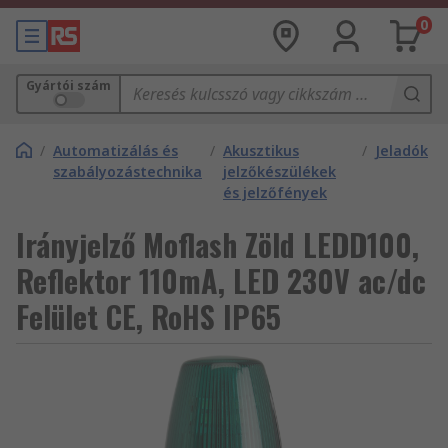
0
Gyártói szám
/
Automatizálás és
/
Akusztikus
/
Jeladók
szabályozástechnika
jelzőkészülékek
és jelzőfények
Irányjelző Moflash Zöld LEDD100,
Reflektor 110mA, LED 230V ac/dc
Felület CE, RoHS IP65