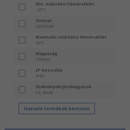
Min. működési hőmérséklet
-25°C
Sorozat
LEDD100
Maximális működési hőmérséklet
55°C
Magasság
119mm
IP-besorolás
IP65
Szabványok/jóváhagyások
CE, RoHS
Hasonló termékek keresése