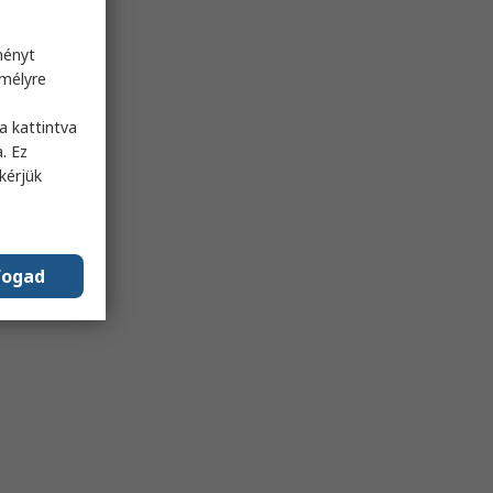
ményt
emélyre
s
a kattintva
. Ez
kérjük
fogad