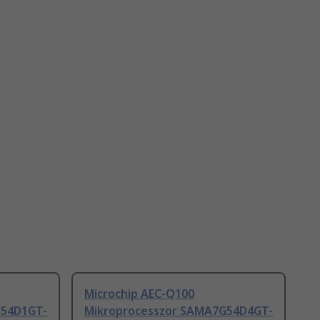
Microchip AEC-Q100
G54D1GT-
Mikroprocesszor SAMA7G54D4GT-