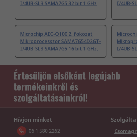
I/4UB-SL3 SAMA7G5 32 bit 1 GHz
I/4UB-SL
Microchip AEC-Q100 2. fokozat
Microch
Mikroprocesszor SAMA7G54D2GT-
Mikropr
I/4UB-SL3 SAMA7G5 16 bit 1 GHz,
I/4UB-S
Értesüljön elsőként legújabb
termékeinkről és
szolgáltatásainkról!
Hívjon minket
Szolgálta
06 1 580 2262
Csomag 