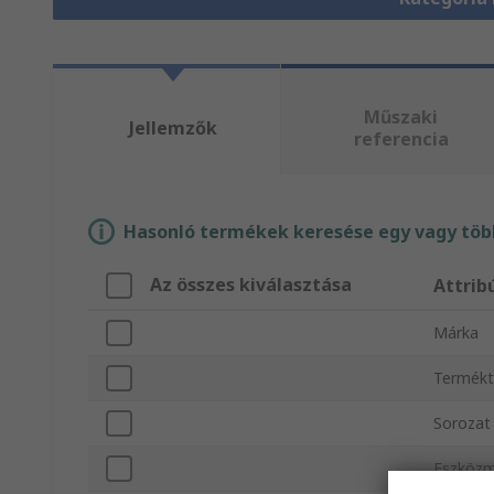
Műszaki
Jellemzők
referencia
Hasonló termékek keresése egy vagy több
Az összes kiválasztása
Attri
Márka
Termékt
Sorozat
Eszköz