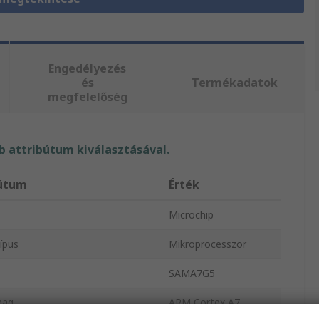
Engedélyezés
és
Termékadatok
megfelelőség
 attribútum kiválasztásával.
bútum
Érték
Microchip
ípus
Mikroprocesszor
SAMA7G5
mag
ARM Cortex A7