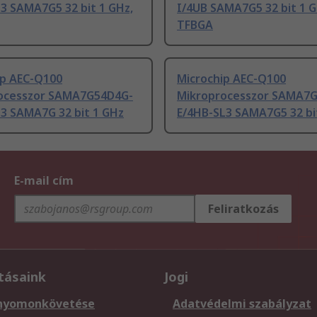
3 SAMA7G5 32 bit 1 GHz,
I/4UB SAMA7G5 32 bit 1 
TFBGA
ip AEC-Q100
Microchip AEC-Q100
ocesszor SAMA7G54D4G-
Mikroprocesszor SAMA7G
L3 SAMA7G 32 bit 1 GHz
E/4HB-SL3 SAMA7G5 32 bi
E-mail cím
Feliratkozás
tásaink
Jogi
nyomonkövetése
Adatvédelmi szabályzat