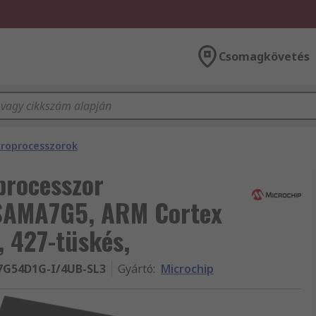
Csomagkövetés
roprocesszorok
processzor
SAMA7G5, ARM Cortex
, 427-tüskés,
G54D1G-I/4UB-SL3
Gyártó
:
Microchip