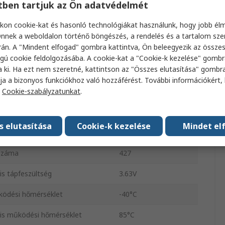
etben tartjuk az Ön adatvédelmét
z szélessége
32bit
kon cookie-kat és hasonló technológiákat használunk, hogy jobb él
készlet architektúrája
ARM V7-A
nnek a weboldalon történő böngészés, a rendelés és a tartalom sz
án. A "Mindent elfogad" gombra kattintva, Ön beleegyezik az össze
s óra frekvencia
1GHz
gú cookie feldolgozásába. A cookie-kat a "Cookie-k kezelése" gombr
a ki. Ha ezt nem szeretné, kattintson az "Összes elutasítása" gombra
z típusa
CAN FD, Ethernet
ja a bizonyos funkciókhoz való hozzáférést. További információkért, 
a
Cookie-szabályzatunkat
.
 típusa
Felület
típusa
TFBGA
s elutasítása
Cookie-k kezelése
Mindet el
s tápfeszültség
1.05V
száma
427
s tápfeszültség
3.63V
ködési hőmérséklet
-40°C
is működési hőmérséklet
85°C