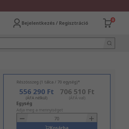
0
Bejelentkezés / Regisztráció
Részösszeg (1 tálca / 70 egység)*
556 290 Ft
706 510 Ft
(ÁFA nélkül)
(ÁFÁ-val)
Add
Egység
to
Adja meg a mennyiséget
Basket
Kosárba