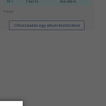
70 +
7 947 Ft
556 290 Ft
*irányár
Hozzáadás egy alkatrészlistához