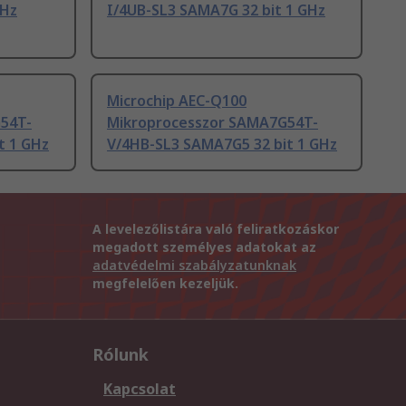
GHz
I/4UB-SL3 SAMA7G 32 bit 1 GHz
Microchip AEC-Q100
54T-
Mikroprocesszor SAMA7G54T-
t 1 GHz
V/4HB-SL3 SAMA7G5 32 bit 1 GHz
A levelezőlistára való feliratkozáskor
megadott személyes adatokat az
adatvédelmi szabályzatunknak
megfelelően kezeljük.
Rólunk
Kapcsolat