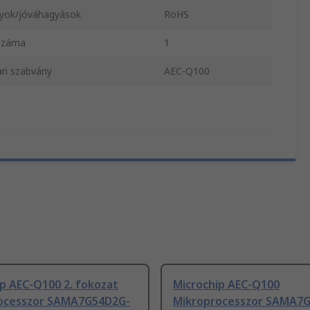
yok/jóváhagyások
RoHS
száma
1
ri szabvány
AEC-Q100
p AEC-Q100 2. fokozat
Microchip AEC-Q100
ocesszor SAMA7G54D2G-
Mikroprocesszor SAMA7