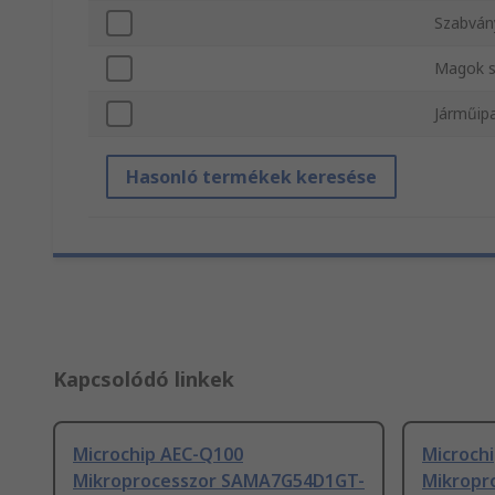
Szabván
Magok 
Járműipa
Hasonló termékek keresése
Kapcsolódó linkek
Microchip AEC-Q100
Microchi
Mikroprocesszor SAMA7G54D1GT-
Mikropr