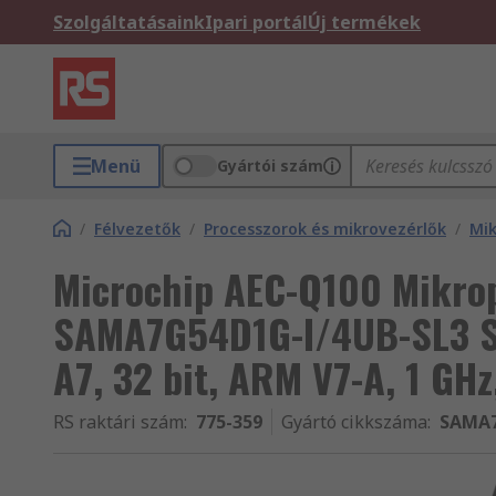
Szolgáltatásaink
Ipari portál
Új termékek
Menü
Gyártói szám
/
Félvezetők
/
Processzorok és mikrovezérlők
/
Mik
Microchip AEC-Q100 Mikro
SAMA7G54D1G-I/4UB-SL3 
A7, 32 bit, ARM V7-A, 1 GHz
RS raktári szám
:
775-359
Gyártó cikkszáma
:
SAMA7