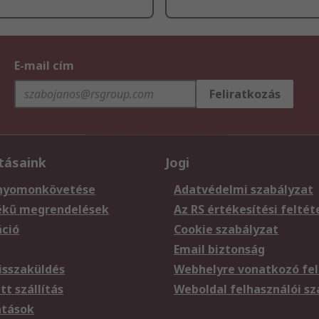
E-mail cím
Feliratkozás
tásaink
Jogi
nyomonkövetése
Adatvédelmi szabályzat
ékű megrendelések
Az RS értékesítési feltét
áció
Cookie szabályzat
Email biztonság
sszaküldés
Webhelyre vonatkozó fel
t szállítás
Weboldal felhasználói s
atások