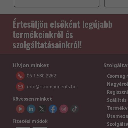
Értesüljön elsőként legújabb
termékeinkről és
szolgáltatásainkról!
Hívjon minket
Szolgálta
06 1 580 2262
Csomag 
Nagyért
info@rscomponents.hu
Regisztr
Kövessen minket
Szállítás
Termékvi
Ütemezet
Fizetési módok
Szolgált