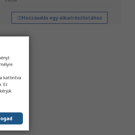
*irányár
Hozzáadás egy alkatrészlistához
ményt
emélyre
s
a kattintva
. Ez
kérjük
fogad