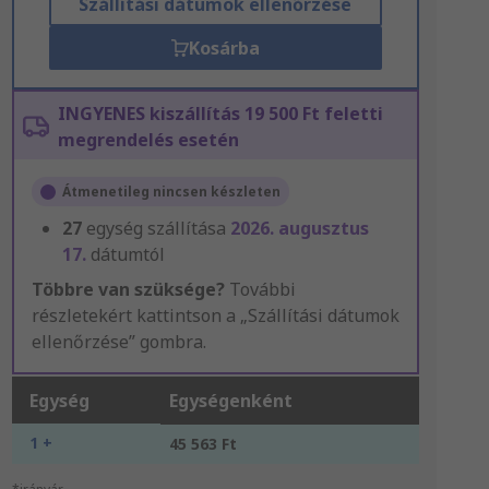
Szállítási dátumok ellenőrzése
Kosárba
INGYENES kiszállítás 19 500 Ft feletti
megrendelés esetén
Átmenetileg nincsen készleten
27
egység szállítása
2026. augusztus
17.
dátumtól
Többre van szüksége?
További
részletekért kattintson a „Szállítási dátumok
ellenőrzése” gombra.
Egység
Egységenként
1 +
45 563 Ft