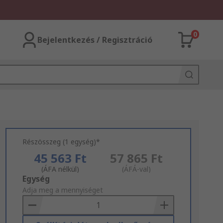
0
Bejelentkezés / Regisztráció
Részösszeg (1 egység)*
45 563 Ft
57 865 Ft
(ÁFA nélkül)
(ÁFÁ-val)
Add
Egység
to
Adja meg a mennyiséget
Basket