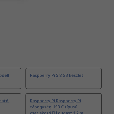
odell
Raspberry Pi 5 8 GB készlet
ható:
Raspberry Pi Raspberry Pi
tápegység USB C típusú
csatlakozó EU dugasz 1.2 m