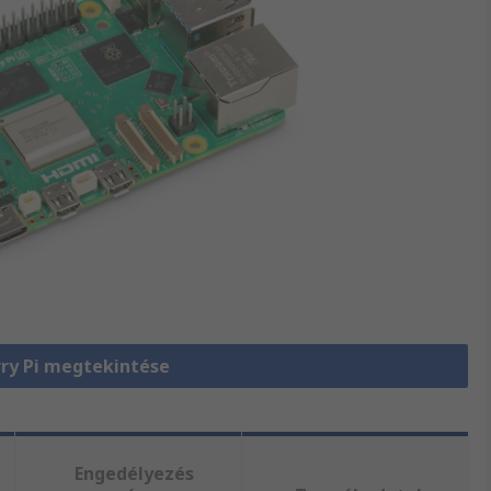
ry Pi megtekintése
Engedélyezés