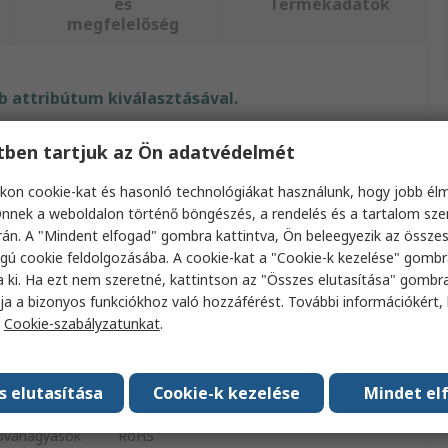
és
Termékadatok
megfelelőség
 attribútum kiválasztásával.
m
Érték
etben tartjuk az Ön adatvédelmét
Raspberry Pi
kon cookie-kat és hasonló technológiákat használunk, hogy jobb él
nnek a weboldalon történő böngészés, a rendelés és a tartalom sz
erziója
5
án. A "Mindent elfogad" gombra kattintva, Ön beleegyezik az össze
gú cookie feldolgozásába. A cookie-kat a "Cookie-k kezelése" gombr
Raspberry Pi
a ki. Ha ezt nem szeretné, kattintson az "Összes elutasítása" gombra
ja a bizonyos funkciókhoz való hozzáférést. További információkért, 
Raspberry Pi 5 4 GB BCM2712 2,4 GHz
a
Cookie-szabályzatunkat
.
yári száma
BCM2712 2.4GHz
s elutasítása
Cookie-k kezelése
Mindet el
4Gb
óváhagyások
RoHS