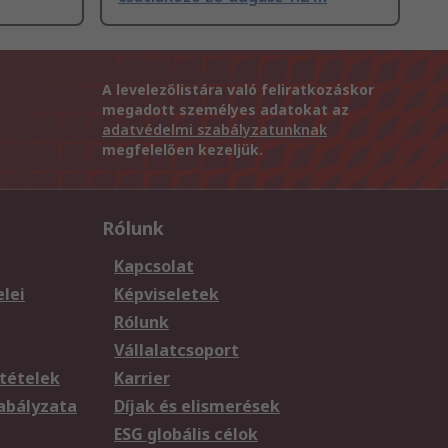
A levelezőlistára való feliratkozáskor
megadott személyes adatokat az
adatvédelmi szabályzatunknak
megfelelően kezeljük.
Rólunk
Kapcsolat
elei
Képviseletek
Rólunk
Vállalatcsoport
tételek
Karrier
zabályzata
Díjak és elismerések
ESG globális célok