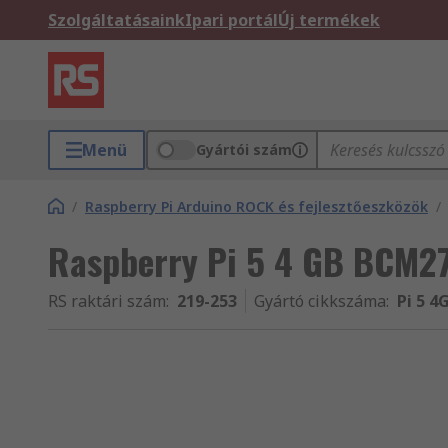
Szolgáltatásaink
Ipari portál
Új termékek
Menü
Gyártói szám
/
Raspberry Pi Arduino ROCK és fejlesztőeszközök
/
Raspberry Pi 5 4 GB BCM27
RS raktári szám
:
219-253
Gyártó cikkszáma
:
Pi 5 4