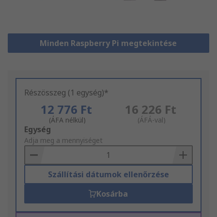
Minden Raspberry Pi megtekintése
Részösszeg (1 egység)*
12 776 Ft
16 226 Ft
(ÁFA nélkül)
(ÁFÁ-val)
Add
Egység
to
Adja meg a mennyiséget
Basket
Szállítási dátumok ellenőrzése
Kosárba