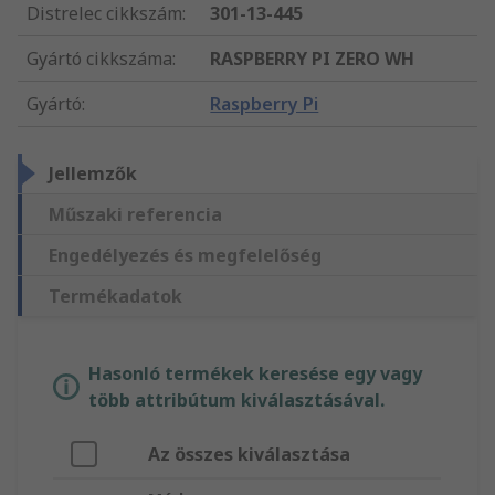
Distrelec cikkszám
:
301-13-445
Gyártó cikkszáma
:
RASPBERRY PI ZERO WH
Gyártó
:
Raspberry Pi
Jellemzők
Műszaki referencia
Engedélyezés és megfelelőség
Termékadatok
Hasonló termékek keresése egy vagy
több attribútum kiválasztásával.
Az összes kiválasztása