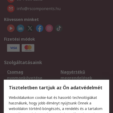
info@rscomponents.hu
Kövessen minket
Fizetési módok
Szolgáltatásaink
Csomag
Nagyértékű
nyomonkövetése
megrendelések
Regisztráció
Szállítás
Tiszteletben tartjuk az Ön adatvédelmét
Termékvisszaküldés
Ütemezett szállítás
Weboldalunkon cookie-kat és hasonló technológiákat
Szolgáltatások
használunk, hogy jobb élményt nyújtsunk Önnek a
weboldalon történő böngészés, a rendelés és a tartalom
Jogi