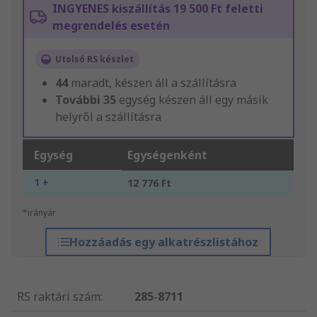
INGYENES kiszállítás 19 500 Ft feletti
megrendelés esetén
Utolsó RS készlet
44
maradt, készen áll a szállításra
További
35
egység készen áll egy másik
helyről a szállításra
Egység
Egységenként
1 +
12 776 Ft
*irányár
Hozzáadás egy alkatrészlistához
RS raktári szám
:
285-8711