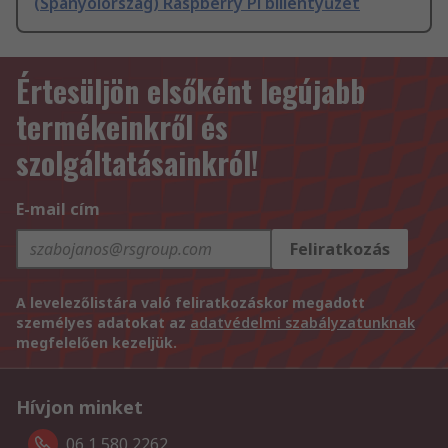
(Spanyolország) Raspberry Pi billentyűzet
Értesüljön elsőként legújabb
termékeinkről és
szolgáltatásainkról!
E-mail cím
Feliratkozás
A levelezőlistára való feliratkozáskor megadott
személyes adatokat az
adatvédelmi szabályzatunknak
megfelelően kezeljük.
Hívjon minket
06 1 580 2262