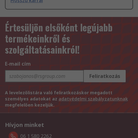
Hosszú karral
Értesüljön elsőként legújabb
termékeinkről és
szolgáltatásainkról!
E-mail cím
Feliratkozás
A levelezőlistára való feliratkozáskor megadott
személyes adatokat az
adatvédelmi szabályzatunknak
megfelelően kezeljük.
Hívjon minket
06 1 580 2262