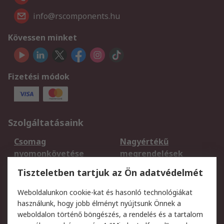
info@rscomponents.hu
Kövessen minket
Fizetési módok
Szolgáltatásaink
Csomag
Nagyértékű
nyomonkövetése
megrendelések
Regisztráció
Szállítás
Tiszteletben tartjuk az Ön adatvédelmét
Termékvisszaküldés
Ütemezett szállítás
Weboldalunkon cookie-kat és hasonló technológiákat
Szolgáltatások
használunk, hogy jobb élményt nyújtsunk Önnek a
weboldalon történő böngészés, a rendelés és a tartalom
Jogi