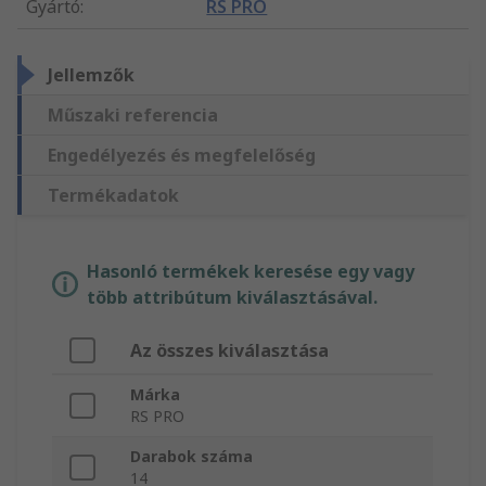
Gyártó
:
RS PRO
Jellemzők
Műszaki referencia
Engedélyezés és megfelelőség
Termékadatok
Hasonló termékek keresése egy vagy
több attribútum kiválasztásával.
Az összes kiválasztása
Márka
RS PRO
Darabok száma
14