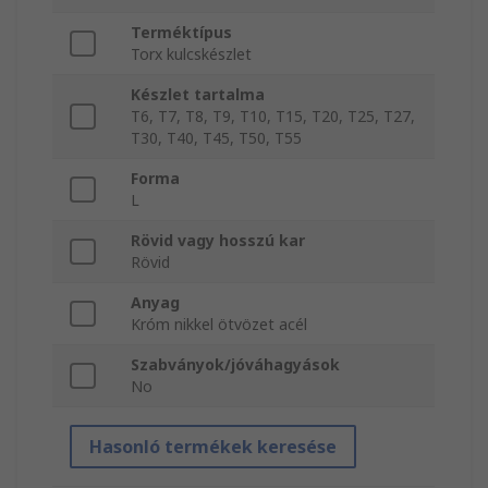
Terméktípus
Torx kulcskészlet
Készlet tartalma
T6, T7, T8, T9, T10, T15, T20, T25, T27,
T30, T40, T45, T50, T55
Forma
L
Rövid vagy hosszú kar
Rövid
Anyag
Króm nikkel ötvözet acél
Szabványok/jóváhagyások
No
Hasonló termékek keresése