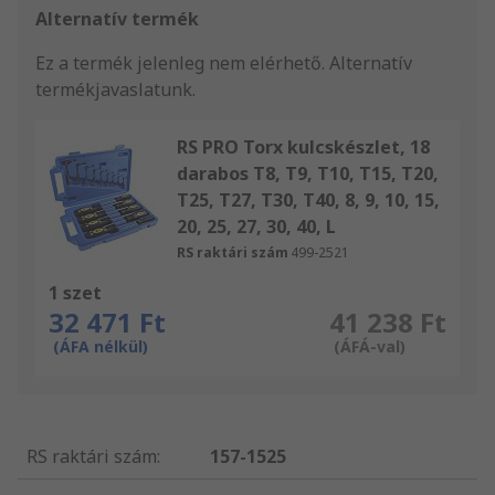
Alternatív termék
Ez a termék jelenleg nem elérhető.
Alternatív
termékjavaslatunk.
RS PRO Torx kulcskészlet, 18
darabos T8, T9, T10, T15, T20,
T25, T27, T30, T40, 8, 9, 10, 15,
20, 25, 27, 30, 40, L
RS raktári szám
499-2521
1 szet
32 471 Ft
41 238 Ft
(ÁFA nélkül)
(ÁFÁ-val)
RS raktári szám
:
157-1525