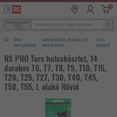
0
Gyártói szám
/
Kézi
/
Csavarhúzók, imbusz- és
/
Torx
szerszámok
torx-kulcsok
kulcsok
RS PRO Torx kulcskészlet, 14
darabos T6, T7, T8, T9, T10, T15,
T20, T25, T27, T30, T40, T45,
T50, T55, L alakú Rövid