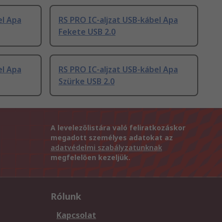
el Apa
RS PRO IC-aljzat USB-kábel Apa
Fekete USB 2.0
el Apa
RS PRO IC-aljzat USB-kábel Apa
Szürke USB 2.0
A levelezőlistára való feliratkozáskor
megadott személyes adatokat az
adatvédelmi szabályzatunknak
megfelelően kezeljük.
Rólunk
Kapcsolat