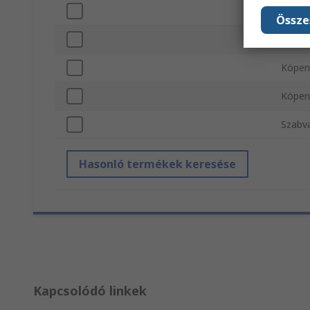
„A&#1
Össze
„B&#1
Köpen
Köpen
Szabv
Hasonló termékek keresése
Kapcsolódó linkek