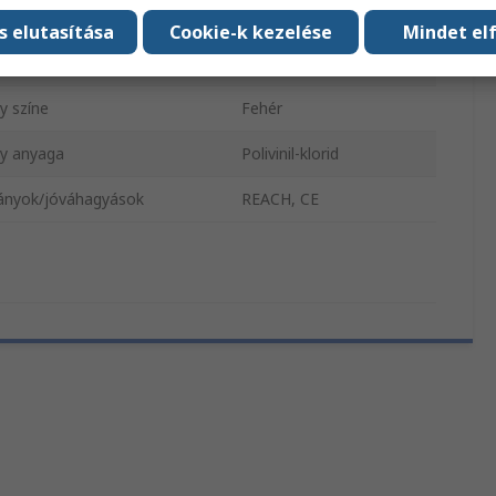
48; csatlakozónem
Apa
s elutasítása
Cookie-k kezelése
Mindet el
48; csatlakozónem
Nő
y színe
Fehér
y anyaga
Polivinil-klorid
ányok/jóváhagyások
REACH, CE