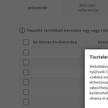
Műszaki
Jellemzők
referencia
Hasonló termékek keresése egy vagy több
Az összes kiválasztása
Attr
Márka
Tisztel
Termé
Weboldalun
nyújtsunk Ö
Kábel
szabása sor
„A&#14
létfontossá
választhatj
„B&#14
korlátozhat
olvassa el 
USB ve