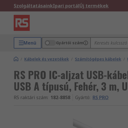
Szolgáltatásaink
Ipari portál
Új termékek
Menü
Gyártói szám
/
Kábelek és vezetékek
/
Számítógépes kábelek
/
RS PRO IC-aljzat USB-kábel
USB A típusú, Fehér, 3 m, 
RS raktári szám
:
182-8858
Gyártó
:
RS PRO