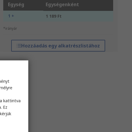
Egység
Egységenként
1 +
1 189 Ft
*irányár
Hozzáadás egy alkatrészlistához
ményt
emélyre
s
a kattintva
. Ez
kérjük