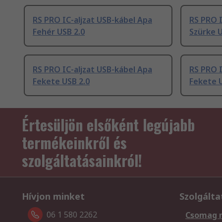
RS PRO IC-aljzat USB-kábel Apa
RS PRO I
Fehér USB 2.0
Szürke U
RS PRO IC-aljzat USB-kábel Apa
RS PRO I
Fekete USB 2.0
Fekete U
Értesüljön elsőként legújabb
termékeinkről és
szolgáltatásainkról!
Hívjon minket
Szolgálta
06 1 580 2262
Csomag 