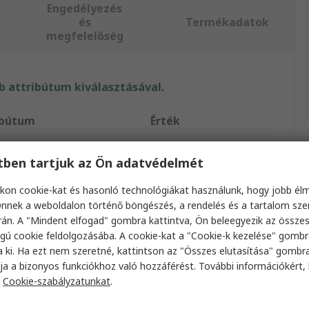
Engedélyezés
és
Termékadatok
megfelelőség
 attribútum kiválasztásával.
ibútum
Érték
RS PRO
etben tartjuk az Ön adatvédelmét
ktípus
IC-aljzat USB-kábel
kon cookie-kat és hasonló technológiákat használunk, hogy jobb él
nnek a weboldalon történő böngészés, a rendelés és a tartalom sz
hossz
3m
án. A "Mindent elfogad" gombra kattintva, Ön beleegyezik az össze
8; típusú csatlakozó
USB A típusú
gú cookie feldolgozásába. A cookie-kat a "Cookie-k kezelése" gombr
a ki. Ha ezt nem szeretné, kattintson az "Összes elutasítása" gombra
8; típusú csatlakozó
USB A típusú
ja a bizonyos funkciókhoz való hozzáférést. További információkért, 
a
Cookie-szabályzatunkat
.
rzió
USB 2.0