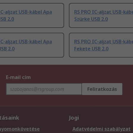
C-aljzat USB-kábel Apa
RS PRO IC-aljzat USB-káb
SB 2.0
Szürke USB 2.0
C-aljzat USB-kábel Apa
RS PRO IC-aljzat USB-káb
SB 2.0
Fekete USB 2.0
E-mail cím
Feliratkozás
tásaink
Jogi
nyomonkövetése
Adatvédelmi szabályzat