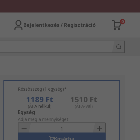
0
Bejelentkezés / Regisztráció
Részösszeg (1 egység)*
1189 Ft
1510 Ft
(ÁFA nélkül)
(ÁFÁ-val)
Add
Egység
to
Adja meg a mennyiséget
Basket
Kosárba