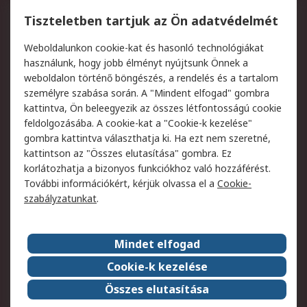
Regisztráció
Szállítás
Tiszteletben tartjuk az Ön adatvédelmét
Termékvisszaküldés
Ütemezett szállítás
Weboldalunkon cookie-kat és hasonló technológiákat
Szolgáltatások
használunk, hogy jobb élményt nyújtsunk Önnek a
weboldalon történő böngészés, a rendelés és a tartalom
Jogi
személyre szabása során. A "Mindent elfogad" gombra
kattintva, Ön beleegyezik az összes létfontosságú cookie
Adatvédelmi
Az RS értékesítési
feldolgozásába. A cookie-kat a "Cookie-k kezelése"
szabályzat
feltételei
gombra kattintva választhatja ki. Ha ezt nem szeretné,
Cookie szabályzat
Email biztonság
kattintson az "Összes elutasítása" gombra. Ez
Webhelyre vonatkozó
Weboldal felhasználói
korlátozhatja a bizonyos funkciókhoz való hozzáférést.
feltételek
szabályzata
További információkért, kérjük olvassa el a
Cookie-
szabályzatunkat
.
Rólunk
Mindet elfogad
Kapcsolat
Képviseletek
Rólunk
Vállalatcsoport
Cookie-k kezelése
Karrier
Díjak és elismerések
Összes elutasítása
ESG globális célok