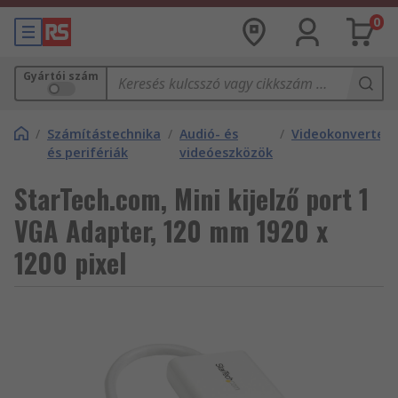
0
Gyártói szám
/
Számítástechnika
/
Audió- és
/
Videokonvertere
és perifériák
videóeszközök
StarTech.com, Mini kijelző port 1
VGA Adapter, 120 mm 1920 x
1200 pixel