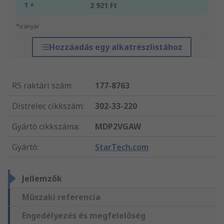
1 +
2 921 Ft
*irányár
Hozzáadás egy alkatrészlistához
RS raktári szám
:
177-8763
Distrelec cikkszám
:
302-33-220
Gyártó cikkszáma
:
MDP2VGAW
Gyártó
:
StarTech.com
Jellemzők
Műszaki referencia
Engedélyezés és megfelelőség