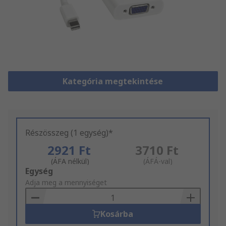
Kategória megtekintése
Részösszeg (1 egység)*
2921 Ft
3710 Ft
(ÁFA nélkül)
(ÁFÁ-val)
Add
Egység
to
Adja meg a mennyiséget
Basket
Kosárba