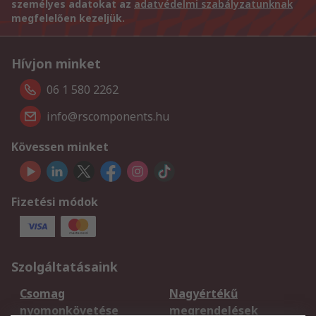
személyes adatokat az
adatvédelmi szabályzatunknak
megfelelően kezeljük.
Hívjon minket
06 1 580 2262
info@rscomponents.hu
Kövessen minket
Fizetési módok
Szolgáltatásaink
Csomag
Nagyértékű
nyomonkövetése
megrendelések