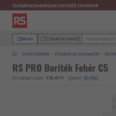
Szolgáltatásaink
Ipari portál
Új termékek
Menü
Gyártói szám
/
Irodai kellékek
/
Postázás és csomagolás
/
Borít
RS PRO Boríték Fehér C5
RS raktári szám
:
178-4171
Gyártó
:
RS PRO