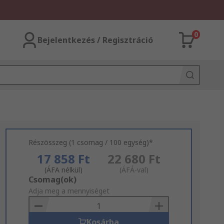
0
Bejelentkezés / Regisztráció
Részösszeg (1 csomag / 100 egység)*
17 858 Ft
22 680 Ft
(ÁFA nélkül)
(ÁFÁ-val)
Add
Csomag(ok)
to
Adja meg a mennyiséget
Basket
Kosárba