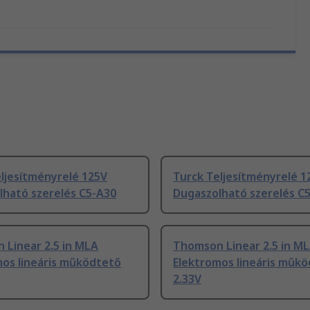
ljesítményrelé 125V
Turck Teljesítményrelé 1
lható szerelés C5-A30
Dugaszolható szerelés C
 Linear 2.5 in MLA
Thomson Linear 2.5 in M
mos lineáris működtető
Elektromos lineáris műk
2.33V