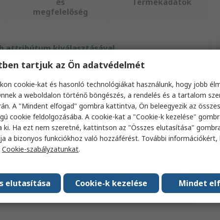
és
Termékadatok
megfelelőség
 attribútum kiválasztásával.
etben tartjuk az Ön adatvédelmét
ibútum
Érték
kon cookie-kat és hasonló technológiákat használunk, hogy jobb él
a
RS PRO
nnek a weboldalon történő böngészés, a rendelés és a tartalom sz
án. A "Mindent elfogad" gombra kattintva, Ön beleegyezik az össze
ék mérete
C5
gú cookie feldolgozásába. A cookie-kat a "Cookie-k kezelése" gombr
a ki. Ha ezt nem szeretné, kattintson az "Összes elutasítása" gombra
ktípus
Boríték
ja a bizonyos funkciókhoz való hozzáférést. További információkért, 
a
Cookie-szabályzatunkat
.
Fehér
agonkénti mennyiség
100csomagonként
s elutasítása
Cookie-k kezelése
Mindet el
ányok/jóváhagyások
No