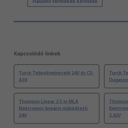
Hasonló termékek keresése
Kapcsolódó linkek
Turck Teljesítményrelé 24V dc C5-
Turck Te
A30
Dugaszo
Thomson Linear 2.5 in MLA
Thomson
Elektromos lineáris működtető
Elektro
24V
3.42V