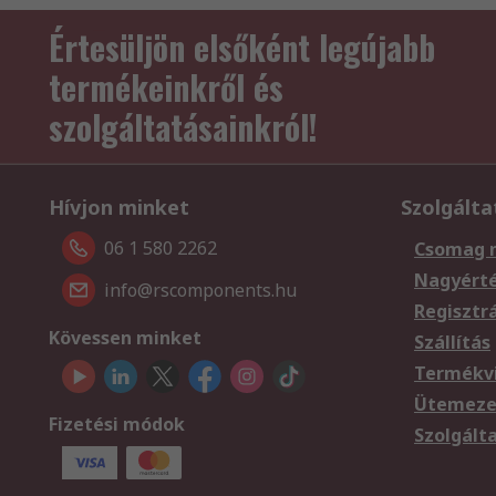
Értesüljön elsőként legújabb
termékeinkről és
szolgáltatásainkról!
Hívjon minket
Szolgálta
06 1 580 2262
Csomag 
Nagyért
info@rscomponents.hu
Regisztr
Kövessen minket
Szállítás
Termékvi
Ütemezet
Fizetési módok
Szolgált