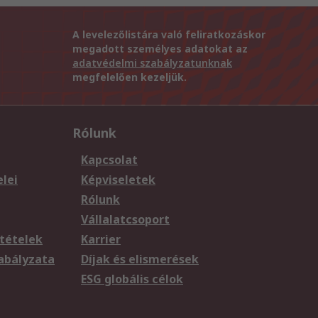
A levelezőlistára való feliratkozáskor
megadott személyes adatokat az
adatvédelmi szabályzatunknak
megfelelően kezeljük.
Rólunk
Kapcsolat
elei
Képviseletek
Rólunk
Vállalatcsoport
tételek
Karrier
zabályzata
Díjak és elismerések
ESG globális célok