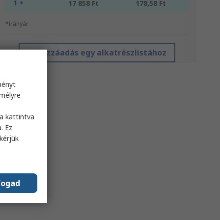
1 +
17 858 Ft
178,58 Ft
*irányár
Hozzáadás egy alkatrészlistához
ményt
emélyre
s
a kattintva
. Ez
kérjük
fogad