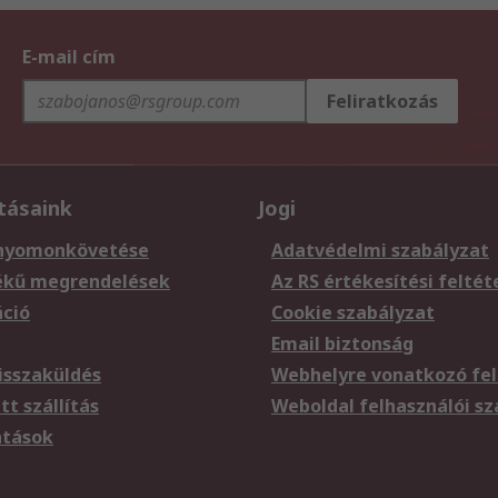
E-mail cím
Feliratkozás
tásaink
Jogi
nyomonkövetése
Adatvédelmi szabályzat
ékű megrendelések
Az RS értékesítési feltét
áció
Cookie szabályzat
Email biztonság
sszaküldés
Webhelyre vonatkozó fel
t szállítás
Weboldal felhasználói s
atások