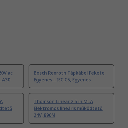
20V ac
Bosch Rexroth Tápkábel Fekete
5-A30
Egyenes - IEC C5, Egyenes
LA
Thomson Linear 2.5 in MLA
ödtető
Elektromos lineáris működtető
24V, 890N