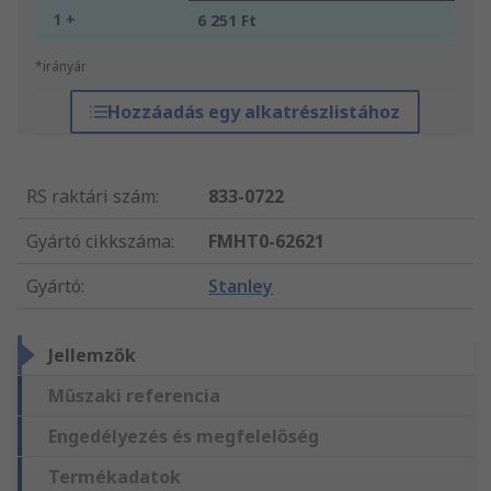
1 +
6 251 Ft
*irányár
Hozzáadás egy alkatrészlistához
RS raktári szám
:
833-0722
Gyártó cikkszáma
:
FMHT0-62621
Gyártó
:
Stanley
Jellemzők
Műszaki referencia
Engedélyezés és megfelelőség
Termékadatok