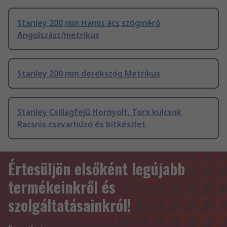
Stanley 200 mm Hamis ács szögmérő
Angolszász/metrikus
Stanley 200 mm derékszög Metrikus
Stanley Csillagfejű Hornyolt, Torx kulcsok
Racsnis csavarhúzó és bitkészlet
Értesüljön elsőként legújabb
termékeinkről és
szolgáltatásainkról!