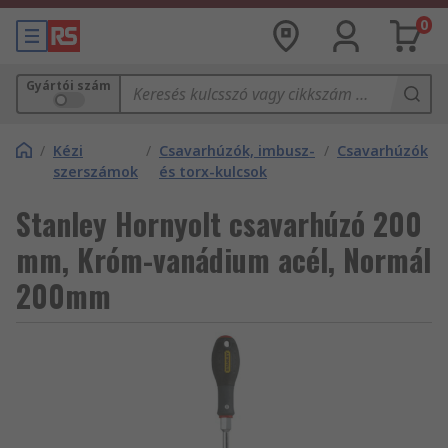
0
Gyártói szám
/
Kézi
/
Csavarhúzók, imbusz-
/
Csavarhúzók
szerszámok
és torx-kulcsok
Stanley Hornyolt csavarhúzó 200
mm, Króm-vanádium acél, Normál
200mm