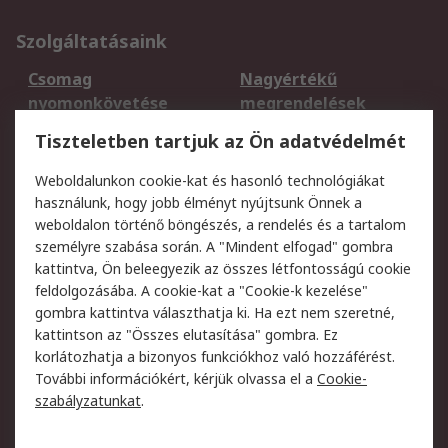
Szolgáltatásaink
Csomag
Nagyértékű
nyomonkövetése
megrendelések
Regisztráció
Szállítás
Tiszteletben tartjuk az Ön adatvédelmét
Termékvisszaküldés
Ütemezett szállítás
Weboldalunkon cookie-kat és hasonló technológiákat
Szolgáltatások
használunk, hogy jobb élményt nyújtsunk Önnek a
weboldalon történő böngészés, a rendelés és a tartalom
Jogi
személyre szabása során. A "Mindent elfogad" gombra
kattintva, Ön beleegyezik az összes létfontosságú cookie
Adatvédelmi
Az RS értékesítési
feldolgozásába. A cookie-kat a "Cookie-k kezelése"
szabályzat
feltételei
gombra kattintva választhatja ki. Ha ezt nem szeretné,
Cookie szabályzat
Email biztonság
kattintson az "Összes elutasítása" gombra. Ez
Webhelyre vonatkozó
Weboldal felhasználói
korlátozhatja a bizonyos funkciókhoz való hozzáférést.
feltételek
szabályzata
További információkért, kérjük olvassa el a
Cookie-
szabályzatunkat
.
Rólunk