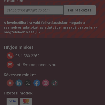
E-mail cím
Feliratkozás
A levelezőlistára való feliratkozáskor megadott
személyes adatokat az
adatvédelmi szabályzatunknak
megfelelően kezeljük.
Hívjon minket
06 1 580 2262
info@rscomponents.hu
Kövessen minket
Fizetési módok