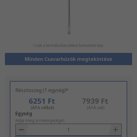
Csak a termékválasztékot bemutató kép
Minden Csavarhúzók megtekintése
Részösszeg (1 egység)*
6251 Ft
7939 Ft
(ÁFA nélkül)
(ÁFÁ-val)
Add
Egység
to
Adja meg a mennyiséget
Basket