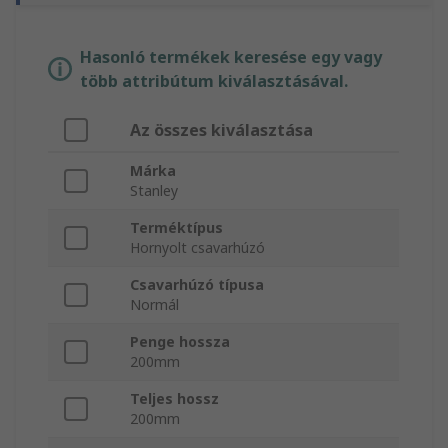
Hasonló termékek keresése egy vagy
több attribútum kiválasztásával.
Az összes kiválasztása
Márka
Stanley
Terméktípus
Hornyolt csavarhúzó
Csavarhúzó típusa
Normál
Penge hossza
200mm
Teljes hossz
200mm