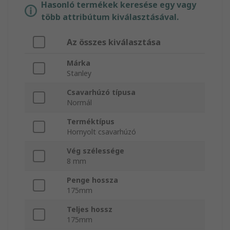
Hasonló termékek keresése egy vagy
több attribútum kiválasztásával.
Az összes kiválasztása
Márka
Stanley
Csavarhúzó típusa
Normál
Terméktípus
Hornyolt csavarhúzó
Vég szélessége
8 mm
Penge hossza
175mm
Teljes hossz
175mm