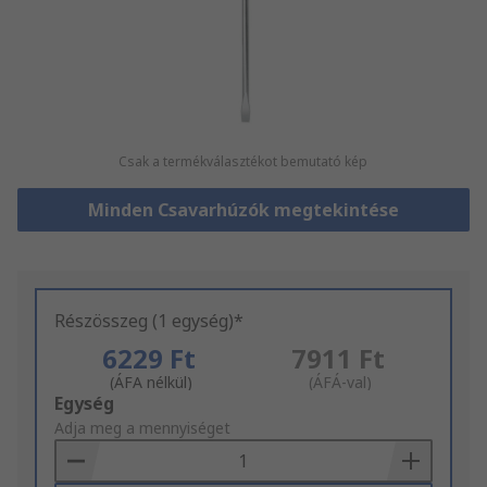
Csak a termékválasztékot bemutató kép
Minden Csavarhúzók megtekintése
Részösszeg (1 egység)*
6229 Ft
7911 Ft
(ÁFA nélkül)
(ÁFÁ-val)
Add
Egység
to
Adja meg a mennyiséget
Basket