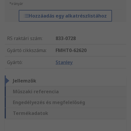
*irányár
Hozzáadás egy alkatrészlistához
RS raktári szám
:
833-0728
Gyártó cikkszáma
:
FMHT0-62620
Gyártó
:
Stanley
Jellemzők
Műszaki referencia
Engedélyezés és megfelelőség
Termékadatok