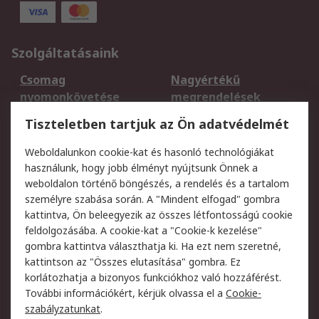
Szolgáltatásaink
Csomag
Nagyértékű
nyomonkövetése
megrendelések
Regisztráció
Szállítás
Tiszteletben tartjuk az Ön adatvédelmét
Termékvisszaküldés
Ütemezett szállítás
Weboldalunkon cookie-kat és hasonló technológiákat
Szolgáltatások
használunk, hogy jobb élményt nyújtsunk Önnek a
weboldalon történő böngészés, a rendelés és a tartalom
Jogi
személyre szabása során. A "Mindent elfogad" gombra
kattintva, Ön beleegyezik az összes létfontosságú cookie
Adatvédelmi
Az RS értékesítési
feldolgozásába. A cookie-kat a "Cookie-k kezelése"
szabályzat
feltételei
gombra kattintva választhatja ki. Ha ezt nem szeretné,
Cookie szabályzat
Email biztonság
kattintson az "Összes elutasítása" gombra. Ez
Webhelyre vonatkozó
Weboldal felhasználói
korlátozhatja a bizonyos funkciókhoz való hozzáférést.
feltételek
szabályzata
További információkért, kérjük olvassa el a
Cookie-
szabályzatunkat
.