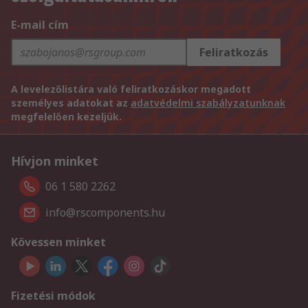
E-mail cím
Feliratkozás
A levelezőlistára való feliratkozáskor megadott
személyes adatokat az
adatvédelmi szabályzatunknak
megfelelően kezeljük.
Hívjon minket
06 1 580 2262
info@rscomponents.hu
Kövessen minket
Fizetési módok