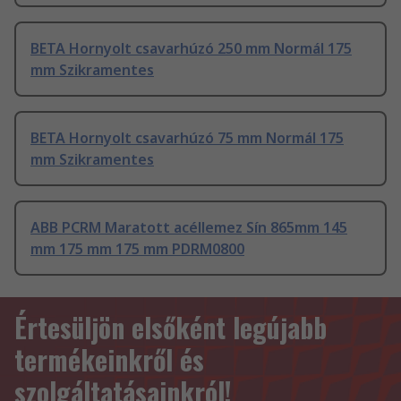
BETA Hornyolt csavarhúzó 250 mm Normál 175
mm Szikramentes
BETA Hornyolt csavarhúzó 75 mm Normál 175
mm Szikramentes
ABB PCRM Maratott acéllemez Sín 865mm 145
mm 175 mm 175 mm PDRM0800
Értesüljön elsőként legújabb
termékeinkről és
szolgáltatásainkról!