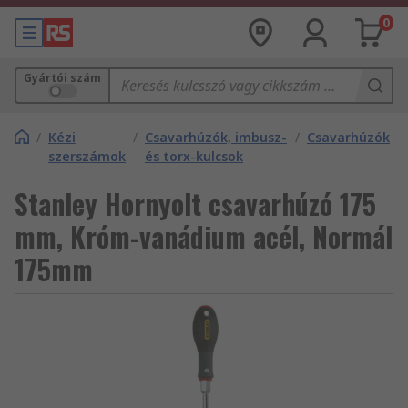
0
Gyártói szám
/
Kézi
/
Csavarhúzók, imbusz-
/
Csavarhúzók
szerszámok
és torx-kulcsok
Stanley Hornyolt csavarhúzó 175
mm, Króm-vanádium acél, Normál
175mm